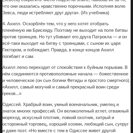
что они оказались нравственно порочными. Исполняя волю
Зевса, люди истребляют друг друга». (Из учебника)
4. Ахилл. Оскорблён тем, что у него хотят отобрать
пленённую им Брисеиду. Поэтому не выходит на поле битвы
против троянцев. Но тут убивают его друга Патрокла — и он
всё-таки выходит на битву с троянцами, с сыном их царя
Гектором, и побеждает. Правда, в конце концов Ахилл
погибает и сам.
Ахилл легко переходит от спокойствия к буйным порывам. В
нём соединяются противоположные начала — божественное
и человеческое (он сын богини Фетиды и простого смертного).
«Ахилл, самый могучий и самый прекрасный воин среди
греков...»
Одиссей. Храбрый воин, умный военачальник, умелец и
знаток многих профессий. Он великолепный атлет, отважный
мореход, искусный плотник, ловкий охотник, хитрый и
осторожный торговец, хороший хозяин, любящий сын, супруг
и даже поэт. «Но вместе с тем в Одиссее живет другой