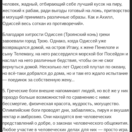
человек, жадный, отбирающий себе лучший кусок на пиру,
жестокий к рабам, ради выгоды готовый на ложь, притворство
и могущий принимать различные образы. Как и Ахилл,
Одиссей весь соткан из противоречий».
Благодаря хитрости Одиссея (Троянский конь) греки
завоевали город Трою. Однако, когда Одиссей уже
возвращался домой, на остров Итаку, к жене Пенелопе и
сыну Телемаху, на него рассердился морской бог Посейдон и
наслал на него различные бедствия, чтобы он не смог
вернуться домой. Несколько лет Одиссей плутал по океану,
но всё-таки добрался до дома, но и там его ждало испытание
— поединок за собственную жену...
5. Греческие боги внешне напоминают людей, но всё же у них
гораздо больше возможностей по сравнению с ними:
бессмертие, физическая красота, мудрость, могущество.
Олимпийские боги проводят дни, забавляясь, пируя и вкушая
нектар и амброзию. Они находятся вне человеческих
представлений о добре, о законах человеческого общежития.
Любое участие в человеческих делах для них — просто игра.