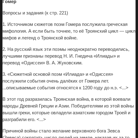
Гомер
Вопросы и задания (к стр. 221)
1. Источником сюжетов поэм Гомера послужила греческая
мифология. А если быть точнее, то её Троянский цикл — цикл
мифов и легенд о Троянской войне.
2. На русский язык эти поэмы неоднократно переводились,
лучшими признаны перевод Н. И. Гнедича «Илиады» и
перевод «Одиссеи» В. А. Жуковским.
3. «Сюжетной основой поэм «Илиада» и «Одиссея»
послужили события очень далёких от Гомера лет.
...описываемые события относятся к 1200 году до н.э. <...>
В этот год разразилась Троянская война, в которой воевали
народы Древней Греции и Азии. Победителями из этой войны
вышли греки, которые овладели азиатским городом Троей и
разграбили его. <...>
Причиной войны стало желание верховного бога Зевса
(Зевеса) сократить число людей на земле, наказав их за то,