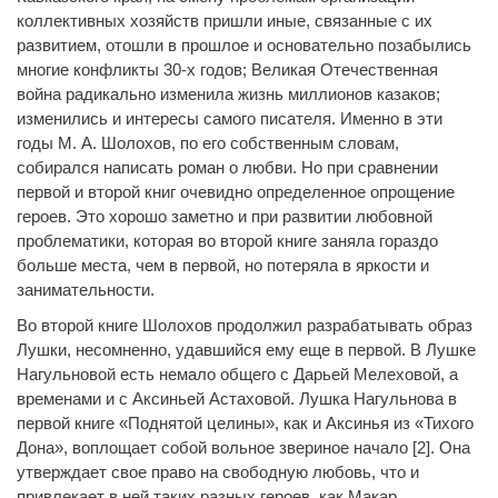
коллективных хозяйств пришли иные, связанные с их
развитием, отошли в прошлое и основательно позабылись
многие конфликты 30-х годов; Великая Отечественная
война радикально изменила жизнь миллионов казаков;
изменились и интересы самого писателя. Именно в эти
годы М. А. Шолохов, по его собственным словам,
собирался написать роман о любви. Но при сравнении
первой и второй книг очевидно определенное опрощение
героев. Это хорошо заметно и при развитии любовной
проблематики, которая во второй книге заняла гораздо
больше места, чем в первой, но потеряла в яркости и
занимательности.
Во второй книге Шолохов продолжил разрабатывать образ
Лушки, несомненно, удавшийся ему еще в первой. В Лушке
Нагульновой есть немало общего с Дарьей Мелеховой, а
временами и с Аксиньей Астаховой. Лушка Нагульнова в
первой книге «Поднятой целины», как и Аксинья из «Тихого
Дона», воплощает собой вольное звериное начало [2]. Она
утверждает свое право на свободную любовь, что и
привлекает в ней таких разных героев, как Макар