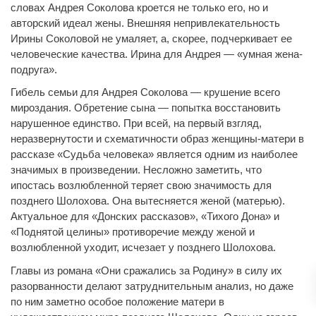
словах Андрея Соколова кроется не только его, но и
авторский идеал жены. Внешняя непривлекательность
Ирины Соколовой не умаляет, а, скорее, подчеркивает ее
человеческие качества. Ирина для Андрея — «умная жена-
подруга».
Гибель семьи для Андрея Соколова — крушение всего
мироздания. Обретение сына — попытка восстановить
нарушенное единство. При всей, на первый взгляд,
неразвернутости и схематичности образ женщины-матери в
рассказе «Судьба человека» является одним из наиболее
значимых в произведении. Несложно заметить, что
ипостась возлюбленной теряет свою значимость для
позднего Шолохова. Она вытесняется женой (матерью).
Актуальное для «Донских рассказов», «Тихого Дона» и
«Поднятой целины» противоречие между женой и
возлюбленной уходит, исчезает у позднего Шолохова.
Главы из романа «Они сражались за Родину» в силу их
разорванности делают затруднительным анализ, но даже
по ним заметно особое положение матери в