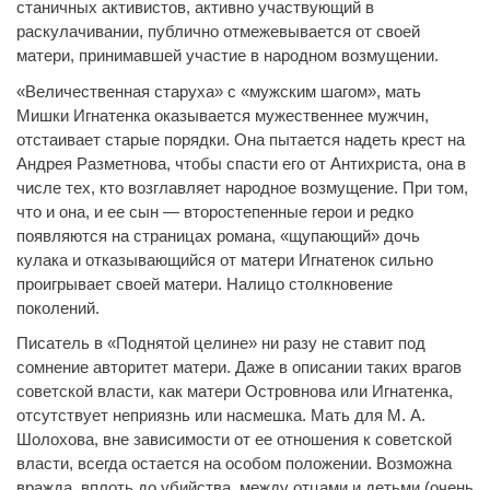
станичных активистов, активно участвующий в
раскулачивании, публично отмежевывается от своей
матери, принимавшей участие в народном возмущении.
«Величественная старуха» с «мужским шагом», мать
Мишки Игнатенка оказывается мужественнее мужчин,
отстаивает старые порядки. Она пытается надеть крест на
Андрея Разметнова, чтобы спасти его от Антихриста, она в
числе тех, кто возглавляет народное возмущение. При том,
что и она, и ее сын — второстепенные герои и редко
появляются на страницах романа, «щупающий» дочь
кулака и отказывающийся от матери Игнатенок сильно
проигрывает своей матери. Налицо столкновение
поколений.
Писатель в «Поднятой целине» ни разу не ставит под
сомнение авторитет матери. Даже в описании таких врагов
советской власти, как матери Островнова или Игнатенка,
отсутствует неприязнь или насмешка. Мать для М. А.
Шолохова, вне зависимости от ее отношения к советской
власти, всегда остается на особом положении. Возможна
вражда, вплоть до убийства, между отцами и детьми (очень