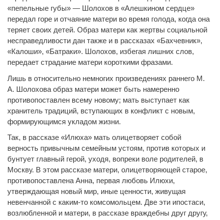
«пепельные губы» — Шолохов в «Алешкином сердце»
передал горе и отчаяние матери во время голода, когда она
теряет своих детей. Образ матери как жертвы социальной
несправедливости дан также и в рассказах «Бахчевник»,
«Калоши», «Батраки». Шолохов, избегая лишних слов,
передает страдание матери короткими фразами.
Лишь в относительно немногих произведениях раннего М.
А. Шолохова образ матери может быть намеренно
противопоставлен всему новому; мать выступает как
хранитель традиций, вступающих в конфликт с новым,
формирующимся укладом жизни.
Так, в рассказе «Илюха» мать олицетворяет собой
верность привычным семейным устоям, против которых и
бунтует главный герой, уходя, вопреки воле родителей, в
Москву. В этом рассказе матери, олицетворяющей старое,
противопоставлена Анна, первая любовь Илюхи,
утверждающая новый мир, иные ценности, живущая
невенчанной с каким-то комсомольцем. Две эти ипостаси,
возлюбленной и матери, в рассказе враждебны друг другу,