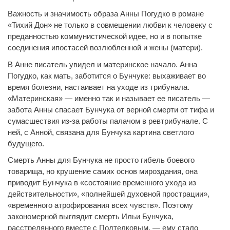
Важность и значимость образа Анны Погудко в романе
«Тихий Дон» не только в совмещении любви к человеку с
преданностью коммунистической идее, но и в попытке
соединения ипостасей возлюбленной и жены (матери).
В Анне писатель увидел и материнское начало. Анна
Погудко, как мать, заботится о Бунчуке: выхаживает во
время болезни, настаивает на уходе из трибунала.
«Материнская» — именно
так и называет ее писатель —
забота Анны спасает Бунчука от верной смерти от тифа и
сумасшествия из-за работы палачом в ревтрибунале. С
ней, с Анной, связана для Бунчука картина светлого
будущего.
Смерть Анны для Бунчука не просто гибель боевого
товарища, но крушение самих основ мироздания, она
приводит Бунчука в «состояние временного ухода из
действительности», «полнейшей духовной прострации»,
«временного атрофирования всех чувств». Поэтому
закономерной выглядит смерть Ильи Бунчука,
расстрелянного вместе с Подтелковым, — ему стало