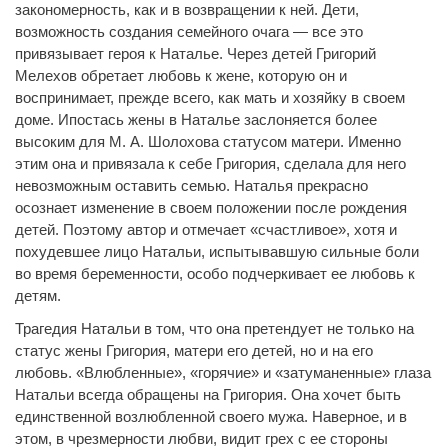
закономерность, как и в возвращении к ней. Дети,
возможность создания семейного очага — все это
привязывает героя к Наталье. Через детей Григорий
Мелехов обретает любовь к жене, которую он и
воспринимает, прежде всего, как мать и хозяйку в своем
доме. Ипостась жены в Наталье заслоняется более
высоким для М. А. Шолохова статусом матери. Именно
этим она и привязала к себе Григория, сделала для него
невозможным оставить семью. Наталья прекрасно
осознает изменение в своем положении после рождения
детей. Поэтому автор и отмечает «счастливое», хотя и
похудевшее лицо Натальи, испытывавшую сильные боли
во время беременности, особо подчеркивает ее любовь к
детям.
Трагедия Натальи в том, что она претендует не только на
статус жены Григория, матери его детей, но и на его
любовь. «Влюбленные», «горячие» и «затуманенные» глаза
Натальи всегда обращены на Григория. Она хочет быть
единственной возлюбленной своего мужа. Наверное, и в
этом, в чрезмерности любви, видит грех с ее стороны