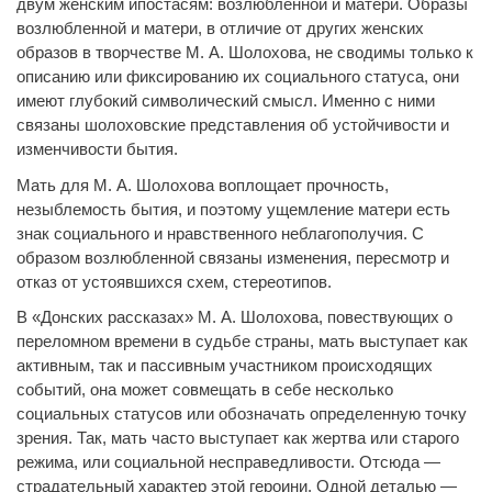
двум женским ипостасям: возлюбленной и матери. Образы
возлюбленной и матери, в отличие от других женских
образов в творчестве М. А. Шолохова, не сводимы только к
описанию или фиксированию их социального статуса, они
имеют глубокий символический смысл. Именно с ними
связаны шолоховские представления об устойчивости и
изменчивости бытия.
Мать для М. А. Шолохова воплощает прочность,
незыблемость бытия, и поэтому ущемление матери есть
знак социального и нравственного неблагополучия. С
образом возлюбленной связаны изменения, пересмотр и
отказ от устоявшихся схем, стереотипов.
В «Донских рассказах» М. А. Шолохова, повествующих о
переломном времени в судьбе страны, мать выступает как
активным, так и пассивным участником происходящих
событий, она может совмещать в себе несколько
социальных статусов или обозначать определенную точку
зрения. Так, мать часто выступает как жертва или старого
режима, или социальной несправедливости. Отсюда —
страдательный характер этой героини. Одной деталью —