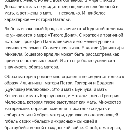
романе с женой, но не с возлюбленной. В мире «Тихого
Дона» читатель не увидит превращения возлюбленной в
мать, а вот жены в мать — несколько. И наиболее
характерное — история Натальи.
Любовь и законный брак, в отличие от «Поднятой целины»,
не уживаются в мире «Тихого Дона». С краткой и трагичной
истории Прокофия Пантелеевича и его жены-турчанки
начинается роман. Совместная жизнь Евдокии (Дуняшки) и
Михаила Кошевого вряд ли может быть рассмотрена как
пример счастливых семей. И это еще более усиливает
значимость образа матери.
Образ матери в романе многогранен и не сводится только к
образу Ильиничны, матери Петра, Григория и Евдокии
(Дуняшки) Мелеховых. Это и мать Бунчука, и мать
Кошевого, и мать Коршуновых, и Наталья, жена Григория
Мелехова, которая также выступает как мать. Множество
материнских образов позволяет писателю создать и
собирательный образ матери, одинаково оплакивающей
гибель своих «белых» и «красных» сыновей в
братоубийственной гражданской войне. С ней, с матерью,