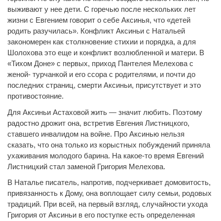
выживают у нее дети. С горечью после нескольких лет
жизни с Евгением говорит о себе Аксинья, что «детей
родить разучилась». Конфликт Аксиньи с Натальей
закономерен как столкновение стихии и порядка, а для
Шолохова это еще и конфликт возлюбленной и матери. В
«Тихом Доне» с первых, приход Пантелея Мелехова с
женой- турчанкой и его ссора с родителями, и почти до
последних страниц, смерти Аксиньи, присутствует и это
противостояние.
Для Аксиньи Астаховой жить — значит любить. Поэтому
радостно дрожит она, встретив Евгения Листницкого,
ставшего инвалидом на войне. Про Аксинью нельзя
сказать, что она только из корыстных побуждений приняла
ухаживания молодого барина. На какое-то время Евгений
Листницкий стал заменой Григория Мелехова.
В Наталье писатель, напротив, подчеркивает домовитость,
привязанность к Дому, она воплощает силу семьи, родовых
традиций. При всей, на первый взгляд, случайности ухода
Григория от Аксиньи в его поступке есть определенная