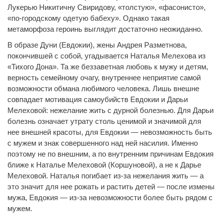
Лукерью Никитичну Свиридову, «толстую», «фасонисто»,
«по-городскому одетую бабеху». Однако такая
метаморфоза героинь выглядит достаточно неожиданно.
В образе Дуни (Евдокии), жены Андрея Разметнова,
покончившей с собой, угадывается Наталья Мелехова из
«Тихого Дона». Та же беззаветная любовь к мужу и детям,
верность семейному очагу, внутреннее неприятие самой
возможности обмана любимого человека. Лишь внешне
совпадает мотивация самоубийств Евдокии и Дарьи
Мелеховой: нежелание жить с дурной болезнью. Для Дарьи
болезнь означает утрату столь ценимой и значимой для
нее внешней красоты, для Евдокии — невозможность быть
с мужем и знак совершенного над ней насилия. Именно
поэтому не по внешним, а по внутренним причинам Евдокия
ближе к Наталье Мелеховой (Коршуновой), а не к Дарье
Мелеховой. Наталья погибает из-за нежелания жить — а
это значит для нее рожать и растить детей — после измены
мужа, Евдокия — из-за невозможности более быть рядом с
мужем.