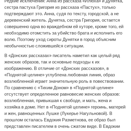
Редкие исключения: Анна из рассказа «Илюха» и Дунятка,
сестра пастуха Григория из рассказа «Пастух», только
подтверждают это. Анна, судя по тексту, городской, а не
деревенский житель. Дунятка, сестра Григория, остается
совершенно одна во враждебном ей хуторе, кроме того, ей
необходимо отомстить за убийство брата и исполнить его
волю. Поэтому уход сироты Дунятки в город объясним
необычностью сложившейся ситуации.
В «Донских рассказах» писатель наметил как целый ряд
женских образов, так и основные подходы к их
изображению. В отличие от «Донских рассказов», в
«Поднятой целине» углублена любовная линия, образ
возлюбленной играет значительную роль в повествовании.
По сравнению с «Тихим Доном» в «Поднятой целине»
отсутствует определенное равновесие женских образов:
возлюбленная, привыкшая к свободе, и мать, жена и
хозяйка в доме. Нет в «Поднятой целине» героинь, матерей
и жен, равноценных Лушке (Лукерье Нагульновой). В
прошлом осталась Евдокия Разметнова, ее образ был
представлен писателем в очень сжатом виде. В Евдокии