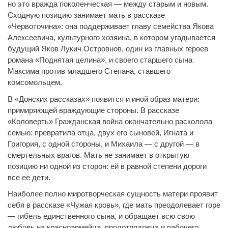
но это вражда поколенческая — между старым и новым.
Сходную позицию занимает мать в рассказе
«Червоточина»: она поддерживает главу семейства Якова
Алексеевича, культурного хозяина, в котором угадывается
будущий Яков Лукич Островнов, один из главных героев
романа «Поднятая целина», и своего старшего сына
Максима против младшего Степана, ставшего
комсомольцем.
В «Донских рассказах» появится и иной образ матери:
примиряющей враждующие стороны. В рассказе
«Коловерть» Гражданская война окончательно расколола
семью: превратила отца, двух его сыновей, Игната и
Григория, с одной стороны, и Михаила — с другой — в
смертельных врагов. Мать не занимает в открытую
позицию ни одной из сторон: ей в равной степени дороги
все ее дети.
Наиболее полно миротворческая сущность матери проявит
себя в рассказе «Чужая кровь», где мать преодолевает горе
— гибель единственного сына, и обращает всю свою
любовь на красноармейца, продотрядовца и рабочего,