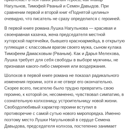
Нагульнов, Тимофей Рваный и Семен Давыдов. При
сравнении первой и второй книг «Поднятой целины»
очевидно, что писатель не сразу определился с героиней.
В первой книге романа Лушка Нагульнова — красивая и
своенравная казачка, жена председателя местной
хуторской партячейки, бывшего красноармейца, в открытую
гуляющая с классовым врагом своего мужа, сыном кулака
Тимофеем Дамасковым (Рваным). Как и Дарья Мелехова,
Лушка требует для себя свободы в выборе мужчины, не
признавая какого-либо смирения или воздержания.
Шолохов в первой книге романа не показал радикального
изменения героини, хотя и не отверг его окончательно.
Скорее всего, писателю было трудно превратить свою
героиню, к которой он, несомненно, чувствовал симпатию, в
сознательную колхозницу, устроительницу новой жизни.
Свободолюбивый характер героини вступил в
противоречие с самой сутью нового миропорядка. Именно
поэтому место Лушки Нагульновой в сердце Семена
Давыдова, председателя колхоза, постепенно занимает