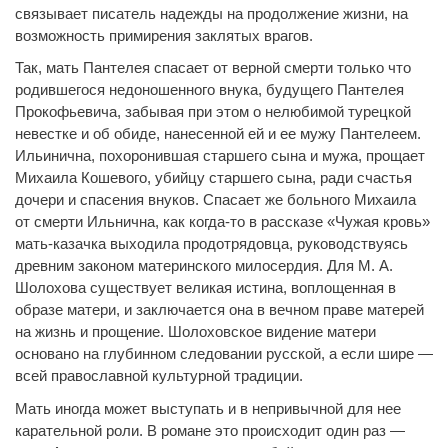
связывает писатель надежды на продолжение жизни, на
возможность примирения заклятых врагов.
Так, мать Пантелея спасает от верной смерти только что
родившегося недоношенного внука, будущего Пантелея
Прокофьевича, забывая при этом о нелюбимой турецкой
невестке и об обиде, нанесенной ей и ее мужу Пантелеем.
Ильинична, похоронившая старшего сына и мужа, прощает
Михаила Кошевого, убийцу старшего сына, ради счастья
дочери и спасения внуков. Спасает же больного Михаила
от смерти Ильнична, как когда-то в рассказе «Чужая кровь»
мать-казачка выходила продотрядовца, руководствуясь
древним законом материнского милосердия. Для М. А.
Шолохова существует великая истина, воплощенная в
образе матери, и заключается она в вечном праве матерей
на жизнь и прощение. Шолоховское видение матери
основано на глубинном следовании русской, а если шире —
всей православной культурной традиции.
Мать иногда может выступать и в непривычной для нее
карательной роли. В романе это происходит один раз —