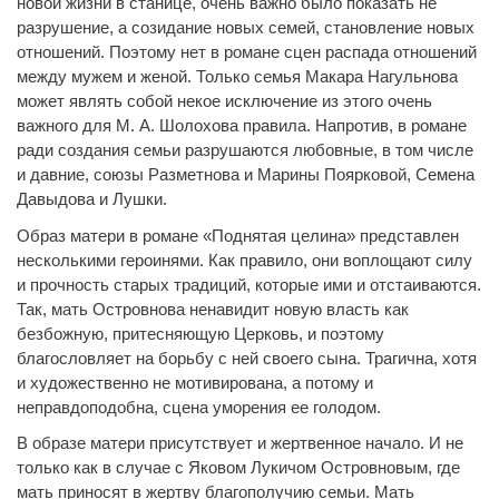
новой жизни в станице, очень важно было показать не
разрушение, а созидание новых семей, становление новых
отношений. Поэтому нет в романе сцен распада отношений
между мужем и женой. Только семья Макара Нагульнова
может являть собой некое исключение из этого очень
важного для М. А. Шолохова правила. Напротив, в романе
ради создания семьи разрушаются любовные, в том числе
и давние, союзы Разметнова и Марины Поярковой, Семена
Давыдова и Лушки.
Образ матери в романе «Поднятая целина» представлен
несколькими героинями. Как правило, они воплощают силу
и прочность старых традиций, которые ими и отстаиваются.
Так, мать Островнова ненавидит новую власть как
безбожную, притесняющую Церковь, и поэтому
благословляет на борьбу с ней своего сына. Трагична, хотя
и художественно не мотивирована, а потому и
неправдоподобна, сцена уморения ее голодом.
В образе матери присутствует и жертвенное начало. И не
только как в случае с Яковом Лукичом Островновым, где
мать приносят в жертву благополучию семьи. Мать