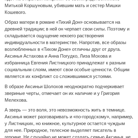
Митькой Коршуновым, убившим мать и сестер Мишки
Кошевого.
Образ матери в романе «Тихий Дон» основывается на
древней традиции; в ней он черпает свои силы. Поэтому и
складывается ощущение некоего растворения
индивидуальности в материнстве. Напротив, все образы
возлюбленных в «Тихом Доне» отличны друг от друга.
Аксинья Астахова и Анна Погудко, Лиза Мохова и
избранница Евгения Листницкого принадлежат к разным
социальным слоям, имеют свои особые ценности. Общим
является их конфликт со сложившимися устоями.
В образе Аксиньи Шолохов неоднократно подчеркивает
звериные черты, отмечает он их наличие и у Григория
Мелехова.
А зверь
—
это воля, это невозможность жить в темнице.
Аксинья может разговаривать и «по-городскому», например,
у Листницких, но книжное, культурное остается чуждым
для нее. Природное, телесное выделяет писатель в
героине. Не случайно не может создать семью Аксинья, не