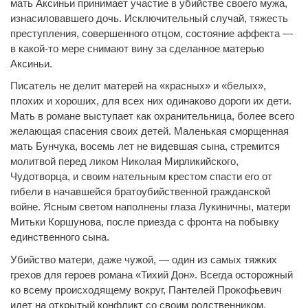
мать Аксиньи принимает участие в убийстве своего мужа,
изнасиловавшего дочь. Исключительный случай, тяжесть
преступления, совершенного отцом, состояние аффекта —
в какой-то мере снимают вину за сделанное матерью
Аксиньи.
Писатель не делит матерей на «красных» и «белых»,
плохих и хороших, для всех них одинаково дороги их дети.
Мать в романе выступает как охранительница, более всего
желающая спасения своих детей. Маленькая сморщенная
мать Бунчука, восемь лет не видевшая сына, стремится
молитвой перед ликом Николая Мирликийского,
Чудотворца, и своим нательным крестом спасти его от
гибели в начавшейся братоубийственной гражданской
войне. Ясным светом наполнены глаза Лукиничны, матери
Митьки Коршунова, после приезда с фронта на побывку
единственного сына.
Убийство матери, даже чужой, — один из самых тяжких
грехов для героев романа «Тихий Дон». Всегда осторожный
ко всему происходящему вокруг, Пантелей Прокофьевич
идет на открытый конфликт со своим родственником,