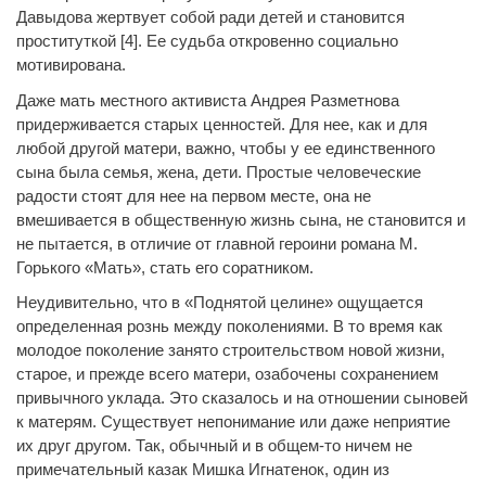
Давыдова жертвует собой ради детей и становится
проституткой [4]. Ее судьба откровенно социально
мотивирована.
Даже мать местного активиста Андрея Разметнова
придерживается старых ценностей. Для нее, как и для
любой другой матери, важно, чтобы у ее единственного
сына была семья, жена, дети. Простые человеческие
радости стоят для нее на первом месте, она не
вмешивается в общественную жизнь сына, не становится и
не пытается, в отличие от главной героини романа М.
Горького «Мать», стать его соратником.
Неудивительно, что в «Поднятой целине» ощущается
определенная рознь между поколениями. В то время как
молодое поколение занято строительством новой жизни,
старое, и прежде всего матери, озабочены сохранением
привычного уклада. Это сказалось и на отношении сыновей
к матерям. Существует непонимание или даже неприятие
их друг другом. Так, обычный и в общем-то ничем не
примечательный казак Мишка Игнатенок, один из