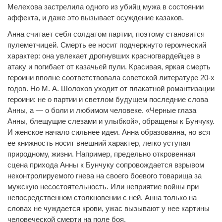
Мелехова застрелила одного из убийц мужа в состоянии
аффекта, и даже это вызывает осуждение казаков.
Анна считает себя солдатом партии, поэтому становится
пулеметчицей. Смерть ее носит подчеркнуто героический
характер: она увлекает дрогнувших красногвардейцев в
атаку и погибает от казачьей пули. Красивая, яркая смерть
героини вполне соответствовала советской литературе 20-х
годов. Но М. А. Шолохов уходит от плакатной романтизации
героини: не о партии и светлом будущем последние слова
Анны, а — о боли и любимом человеке. «Черные глаза
Анны, блещущие слезами и улыбкой», обращены к Бунчуку.
И женское начало сильнее идеи. Анна образованна, но вся
ее книжность носит внешний характер, легко уступая
природному, жизни. Например, предельно откровенная
сцена прихода Анны к Бунчуку сопровождается взрывом
неконтролируемого гнева на своего боевого товарища за
мужскую несостоятельность. Или неприятие войны при
непосредственном столкновении с ней. Анна только на
словах не чуждается крови, ужас вызывают у нее картины
человеческой смерти на поле боя.