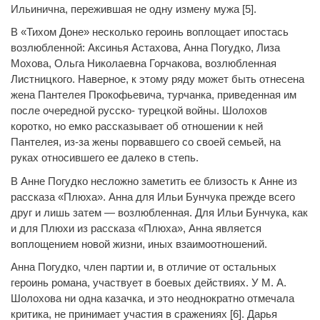
Ильинична, пережившая не одну измену мужа [5].
В «Тихом Доне» несколько героинь воплощает ипостась
возлюбленной: Аксинья Астахова, Анна Погудко, Лиза
Мохова, Ольга Николаевна Горчакова, возлюбленная
Листницкого. Наверное, к этому ряду может быть отнесена
жена Пантелея Прокофьевича, турчанка, приведенная им
после очередной русско- турецкой войны. Шолохов
коротко, но емко рассказывает об отношении к ней
Пантелея, из-за жены порвавшего со своей семьей, на
руках относившего ее далеко в степь.
В Анне Погудко несложно заметить ее близость к Анне из
рассказа «Плюха». Анна для Ильи Бунчука прежде всего
друг и лишь затем — возлюбленная. Для Ильи Бунчука, как
и для Плюхи из рассказа «Плюха», Анна является
воплощением новой жизни, иных взаимоотношений.
Анна Погудко, член партии и, в отличие от остальных
героинь романа, участвует в боевых действиях. У М. А.
Шолохова ни одна казачка, и это неоднократно отмечала
критика, не принимает участия в сражениях [6]. Дарья