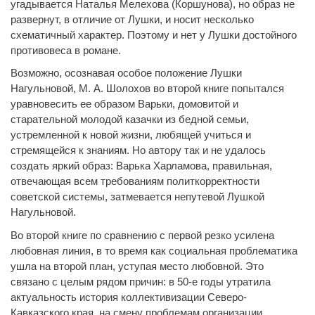
угадывается Наталья Мелехова (Коршунова), но образ не
развернут, в отличие от Лушки, и носит несколько
схематичный характер. Поэтому и нет у Лушки достойного
противовеса в романе.
Возможно, осознавая особое положение Лушки
Нагульновой, М. А. Шолохов во второй книге попытался
уравновесить ее образом Варьки, домовитой и
старательной молодой казачки из бедной семьи,
устремленной к новой жизни, любящей учиться и
стремящейся к знаниям. Но автору так и не удалось
создать яркий образ: Варька Харламова, правильная,
отвечающая всем требованиям политкорректности
советской системы, затмевается непутевой Лушкой
Нагульновой.
Во второй книге по сравнению с первой резко усилена
любовная линия, в то время как социальная проблематика
ушла на второй план, уступая место любовной. Это
связано с целым рядом причин: в 50-е годы утратила
актуальность история коллективизации Северо-
Кавказского края, на смену проблемам организации