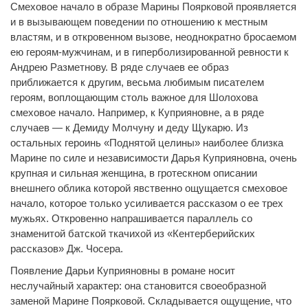
Смеховое начало в образе Марины Поярковой проявляется
и в вызывающем поведении по отношению к местным
властям, и в откровенном вызове, неоднократно бросаемом
ею героям-мужчинам, и в гиперболизированной ревности к
Андрею Разметнову. В ряде случаев ее образ
приближается к другим, весьма любимым писателем
героям, воплощающим столь важное для Шолохова
смеховое начало. Например, к Куприяновне, а в ряде
случаев
—
к Демиду Молчуну и деду Щукарю. Из
остальных героинь «Поднятой целины» наиболее близка
Марине по силе и независимости Дарья Куприяновна, очень
крупная и сильная женщина, в гротескном описании
внешнего облика которой явственно ощущается смеховое
начало, которое только усиливается рассказом о ее трех
мужьях. Откровенно напрашивается параллель со
знаменитой батской ткачихой из «Кентерберийских
рассказов» Дж. Чосера.
Появление Дарьи Куприяновны в романе носит
неслучайный характер: она становится своеобразной
заменой Марине Поярковой. Складывается ощущение, что