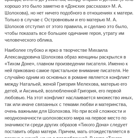
хорошо это было заметно в «Донских рассказах» М. А.
Шолохова), но нет ничего подобного в отношениях к матери.
Только в случае с Островновым и его матерью М. А.
Шолохов отступил от этого правила, и сделано это было,
чтобы показать все большее одичание героя, утрату им
человеческого облика.
Наиболее глубоко и ярко в творчестве Михаила
Александровича Шолохова образ женщины раскрылся в
«Тихом Доне», главном произведении писателя. Именно к
ней приковано самое пристальное внимание писателя. Не
случайно одним из основных в романе является конфликт
между Натальей, женой Григория Мелехова, матерью его
детей, и Аксиньей, возлюбленной Григория, его первой
любовью. На этот конфликт наслаивается множество иных,
так или иначе связанных с темами любви и материнства,
очень важными для Шолохова. Но при всей сложности и
неоднозначности шолоховского мира на первое место по
значимости среди других образов «Тихого Дона» следует
поставить образ матери. Причем, мать отождествляется в