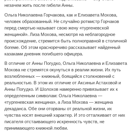
незачем жить после гибели Анны.
Ольга Николаевна Горчакова, как и Елизавета Мохова,
человек образованный. Не случайно ротмистр Горчаков
перед смертью называет свою жену «тургеневской
женщиной». Лиза Мохова, несмотря на неблагородное
происхождение, стремится быть полноправной в столичной
богеме. Об этом красноречиво рассказывает найденный
казаками дневник погибшего офицера.
В отличие от Анны Погудко, Ольга Николаевна и Елизавета
Мохова не стремятся окунуться в реалии жизни. Их путь
возлюбленных — книжный, боящийся столкновений с
реальностью. В этом их отличие от Аксиньи Астаховой и
Анны Погудко. И Шолохов намеренно привязывает их к
определенным символам: Ольга Николаевна —
«тургеневская женщина», а Лиза Мохова — женщина
декаданса. Обе они оторваны от реальной жизни, их
чувства носят внешний характер. И это отталкивает от них
писателя отстаивающего искренность чувств, не
принимающего книжной любви.