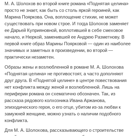
М. А. Шолохов во второй книге романа «Поднятая целина»
просто не знает, как быть со столь яркой героиней, как
Марина Пояркова. Она, воплощение стихии, не может
существовать при новом строе. И тогда Шолохов заменяет
ее Дарьей Куприяновной, воплотившей в себе смеховое
начало, и Нюркой, заменившей ее Андрею Разметнову. В
первой книге образ Марины Поярковой — один из наиболее
значимых и заметных в произведении, во второй —
практически незаметен.
Образы жены и возлюбленной в романе М. А. Шолохова
«Поднятая целина» не противостоят, а часто дополняют
друг друга. В «Поднятой целине» в центре повествования
нет конфликта между женой и возлюбленной. Лишь на
периферии романа он схематично обозначен. Так, из
рассказа рядового колхозника Ивана Аржанова,
эпизодического героя, о его отце, убитом из-за любви к
замужней женщине, можно узнать о наличии подобного
конфликта.
Для М. А. Шолохова, рассказывающего о строительстве