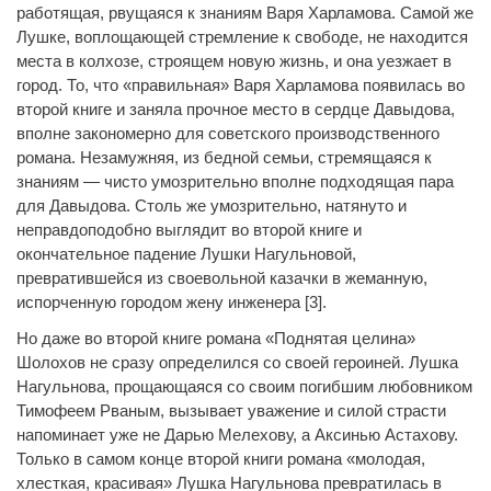
работящая, рвущаяся к знаниям Варя Харламова. Самой же
Лушке, воплощающей стремление к свободе, не находится
места в колхозе, строящем новую жизнь, и она уезжает в
город. То, что «правильная» Варя Харламова появилась во
второй книге и заняла прочное место в сердце Давыдова,
вполне закономерно для советского производственного
романа. Незамужняя, из бедной семьи, стремящаяся к
знаниям — чисто умозрительно вполне подходящая пара
для Давыдова. Столь же умозрительно, натянуто и
неправдоподобно выглядит во второй книге и
окончательное падение Лушки Нагульновой,
превратившейся из своевольной казачки в жеманную,
испорченную городом жену инженера [3].
Но даже во второй книге романа «Поднятая целина»
Шолохов не сразу определился со своей героиней. Лушка
Нагульнова, прощающаяся со своим погибшим любовником
Тимофеем Рваным, вызывает уважение и силой страсти
напоминает уже не Дарью Мелехову, а Аксинью Астахову.
Только в самом конце второй книги романа «молодая,
хлесткая, красивая» Лушка Нагульнова превратилась в