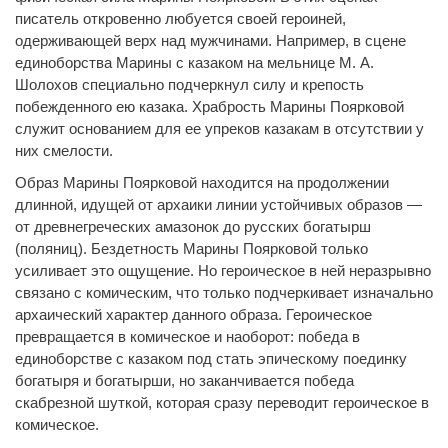
писатель откровенно любуется своей героиней,
одерживающей верх над мужчинами. Например, в сцене
единоборства Марины с казаком на мельнице М. А.
Шолохов специально подчеркнул силу и крепость
побежденного ею казака. Храбрость Марины Поярковой
служит основанием для ее упреков казакам в отсутствии у
них смелости.
Образ Марины Поярковой находится на продолжении
длинной, идущей от архаики линии устойчивых образов —
от древнегреческих амазонок до русских богатырш
(поляниц). Бездетность Марины Поярковой только
усиливает это ощущение. Но героическое в ней неразрывно
связано с комическим, что только подчеркивает изначально
архаический характер данного образа. Героическое
превращается в комическое и наоборот: победа в
единоборстве с казаком под стать эпическому поединку
богатыря и богатырши, но заканчивается победа
скабрезной шуткой, которая сразу переводит героическое в
комическое.