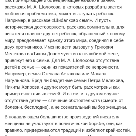
Как примиряющее и объединяющее начало в ранних
рассказах М. А. Шолохова, в которых разрабатывается
любовная проблематика, может выступать ребенок.
Например, в рассказе «Шибалково семя». И пусть
историческая достоверность рассказа сомнительна, для
писателя главное другое: ребенок, обращенный к новому
миру, преодолевает вражду этого мира, соединяя в себе
двух противников. Именно дети вызовут у Григория
Мелехова в «Тихом Доне» чувство к нелюбимой жене,
привяжут его к семье. Для М. А. Шолохова отсутствие
детей в семье — один из показателей ее непрочности.
Например, семья Степана Астахова или Макара
Нагульнова. Вряд ли бездетные семьи Петра Мелехова,
Никиты Хопрова и других могут быть рассмотрены как
пример счастливых семей. И в том, и в другом случае
отсутствие детей — стечение обстоятельств (смерть от
болезни, бесплодие), а не сознательный выбор женщины.
В подавляющем большинстве произведений писателя
женщины не участвуют в политической борьбе, они, как
правило, придерживаются традиций и избегают крайностей.