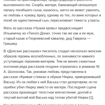
выхоженного ею. Скорбь матери, баюкающей неношеную
папаху погибшего сына, казалось, ничто не может умалить,
но любовь к чужаку, врагу, одному из тех, по вине которых и
погиб ее единственный сын, пересиливает тяжесть утраты.
Мать из рассказа «Чужая кровь» предвосхищает
Ильиничну из «Тихого Дона», точно так же как и ее муж,
старый казак и Георгиевский кавалер, дед Гаврила —
Гришаку.
В «Донских рассказах» писатель создал несколько женских
образов героинь-возлюбленных, по значимости намного
уступающих героиням-матерям. Тем не менее сюжетные
коллизии ряда рассказов позднее отразились в романах М.
А. Шолохова. Так, роковая любовь представлена в
рассказе «Кривая стежка» в образе Нюрки, приворожившей
Ваську. Из-за любви к ней Васька стал дезертиром; но по
ошибке убил Нюрку вместо ее матери. Последняя сцена
рассказа производит тягостное впечатление: долгий и
тягучий волчий вой Васьки над телом убитой Нюрки [1].