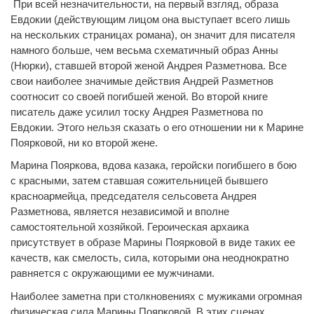
При всей незначительности, на первый взгляд, образа
Евдокии (действующим лицом она выступает всего лишь
на нескольких страницах романа), он значит для писателя
намного больше, чем весьма схематичный образ Анны
(Нюрки), ставшей второй женой Андрея Разметнова. Все
свои наиболее значимые действия Андрей Разметнов
соотносит со своей погибшей женой. Во второй книге
писатель даже усилил тоску Андрея Разметнова по
Евдокии. Этого нельзя сказать о его отношении ни к Марине
Поярковой, ни ко второй жене.
Марина Пояркова, вдова казака, геройски погибшего в бою
с красными, затем ставшая сожительницей бывшего
красноармейца, председателя сельсовета Андрея
Разметнова, является независимой и вполне
самостоятельной хозяйкой. Героическая архаика
присутствует в образе Марины Поярковой в виде таких ее
качеств, как смелость, сила, которыми она неоднократно
равняется с окружающими ее мужчинами.
Наиболее заметна при столкновениях с мужиками огромная
физическая сила Марины Поярковой. В этих сценах