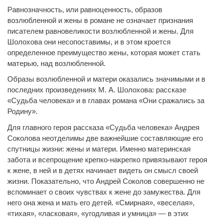
Равнозначность, или равноценность, образов
возлюбленной и жены в романе не означает признания
писателем равновеликости возлюбленной и жены. Для
Шолохова они несопоставимы, и в этом кроется
определенное преимущество жены, которая может стать
матерью, над возлюбленной.
Образы возлюбленной и матери оказались значимыми и в
последних произведениях М. А. Шолохова: рассказе
«Судьба человека» и в главах романа «Они сражались за
Родину».
Для главного героя рассказа «Судьба человека» Андрея
Соколова неотделимы две важнейшие составляющие его
спутницы жизни: жены и матери. Именно материнская
забота и всепрощение крепко-накрепко привязывают героя
к жене, в ней и в детях начинает видеть он смысл своей
жизни. Показательно, что Андрей Соколов совершенно не
вспоминает о своих чувствах к жене до замужества. Для
него она жена и мать его детей. «Смирная», «веселая»,
«тихая», «ласковая», «угодливая и умница» — в этих