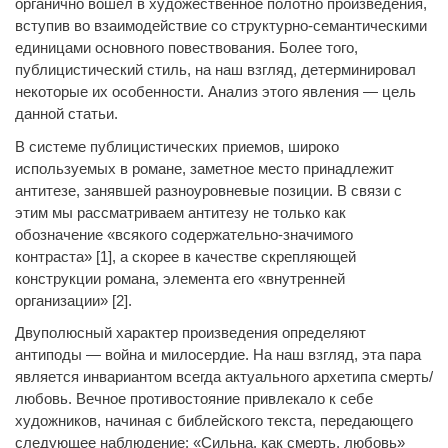
органично вошел в художественное полотно произведения,
вступив во взаимодействие со структурно-семантическими
единицами основного повествования. Более того,
публицистический стиль, на наш взгляд, детерминировал
некоторые их особенности. Анализ этого явления — цель
данной статьи.
В системе публицистических приемов, широко
используемых в романе, заметное место принадлежит
антитезе, занявшей разноуровневые позиции. В связи с
этим мы рассматриваем антитезу не только как
обозначение «всякого содержательно-значимого
контраста» [1], а скорее в качестве скрепляющей
конструкции романа, элемента его «внутренней
организации» [2].
Двуполюсный характер произведения определяют
антиподы — война и милосердие. На наш взгляд, эта пара
является инвариантом всегда актуального архетипа смерть/
любовь. Вечное противостояние привлекало к себе
художников, начиная с библейского текста, передающего
следующее наблюдение: «Сильна, как смерть, любовь»