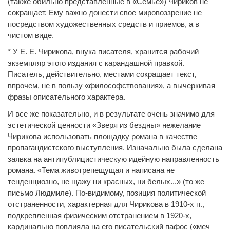
(также обильно представленные в «Семье») Чириков не
сокращает. Ему важно донести свое мировоззрение не
посредством художественных средств и приемов, а в
чистом виде.
* У Е. Е. Чирикова, внука писателя, хранится рабочий
экземпляр этого издания с карандашной правкой.
Писатель, действительно, местами сокращает текст,
впрочем, не в пользу «философствования», а вычеркивая
фразы описательного характера.
И все же показательно, и в результате очень значимо для
эстетической ценности «Зверя из бездны» нежелание
Чирикова использовать площадку романа в качестве
пропагандистского выступления. Изначально была сделана
заявка на антипублицистическую идейную направленность
романа. «Тема животрепещущая и написана не
тенденциозно, не щажу ни красных, ни белых...» (то же
письмо Людмиле). По-видимому, позиция политической
отстраненности, характерная для Чирикова в 1910-х гг.,
подкрепленная физическим отстранением в 1920-х,
кардинально повлияла на его писательский пафос («меч