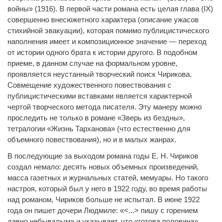
войны» (1916). В первой части романа есть целая глава (IX)
совершенно внесюжетного характера (описание ужасов
стихийной эвакуации), которая помимо публицистического
наполнения имеет и композиционное значение — переход
от истории одного брата к истории другого. В подобном
приеме, в данном случае на формальном уровне,
проявляется неустанный творческий поиск Чирикова.
Совмещение художественного повествования с
публицистическими вставками является характерной
чертой творческого метода писателя. Эту манеру можно
проследить не только в романе «Зверь из бездны»,
тетралогии «Жизнь Тарханова» (что естественно для
объемного повествования), но и в малых жанрах.
В последующие за выходом романа годы Е. Н. Чириков
создал немало: десять новых объемных произведений,
масса газетных и журнальных статей, мемуары. Но такого
настроя, который был у него в 1922 году, во время работы
над романом, Чириков больше не испытал. В июне 1922
года он пишет дочери Людмиле: «<...> пишу с горением
давно небывалым» и указывает, что «готова половина».