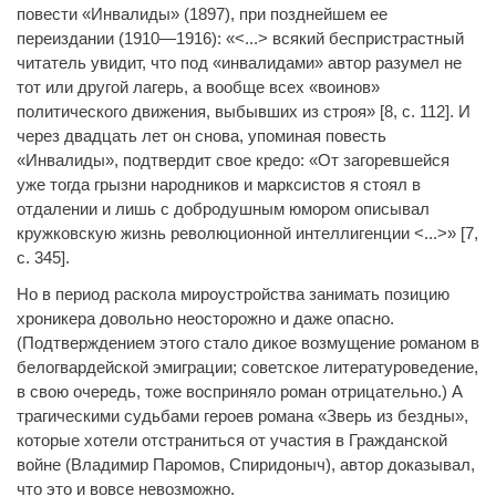
повести «Инвалиды» (1897), при позднейшем ее
переиздании (1910—1916): «<...> всякий беспристрастный
читатель увидит, что под «инвалидами» автор разумел не
тот или другой лагерь, а вообще всех «воинов»
политического движения, выбывших из строя» [8, с. 112]. И
через двадцать лет он снова, упоминая повесть
«Инвалиды», подтвердит свое кредо: «От загоревшейся
уже тогда грызни народников и марксистов я стоял в
отдалении и лишь с добродушным юмором описывал
кружковскую жизнь революционной интеллигенции <...>» [7,
с. 345].
Но в период раскола мироустройства занимать позицию
хроникера довольно неосторожно и даже опасно.
(Подтверждением этого стало дикое возмущение романом в
белогвардейской эмиграции; советское литературоведение,
в свою очередь, тоже восприняло роман отрицательно.) А
трагическими судьбами героев романа «Зверь из бездны»,
которые хотели отстраниться от участия в Гражданской
войне (Владимир Паромов, Спиридоныч), автор доказывал,
что это и вовсе невозможно.