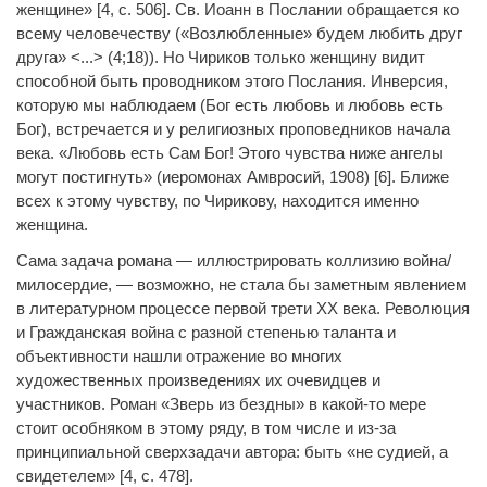
женщине» [4, с. 506]. Св. Иоанн в Послании обращается ко
всему человечеству («Возлюбленные» будем любить друг
друга» <...> (4;18)). Но Чириков только женщину видит
способной быть проводником этого Послания. Инверсия,
которую мы наблюдаем (Бог есть любовь и любовь есть
Бог), встречается и у религиозных проповедников начала
века. «Любовь есть Сам Бог! Этого чувства ниже ангелы
могут постигнуть» (иеромонах Амвросий, 1908) [6]. Ближе
всех к этому чувству, по Чирикову, находится именно
женщина.
Сама задача романа — иллюстрировать коллизию война/
милосердие, — возможно, не стала бы заметным явлением
в литературном процессе первой трети XX века. Революция
и Гражданская война с разной степенью таланта и
объективности нашли отражение во многих
художественных произведениях их очевидцев и
участников. Роман «Зверь из бездны» в какой-то мере
стоит особняком в этому ряду, в том числе и из-за
принципиальной сверхзадачи автора: быть «не судией, а
свидетелем» [4, с. 478].