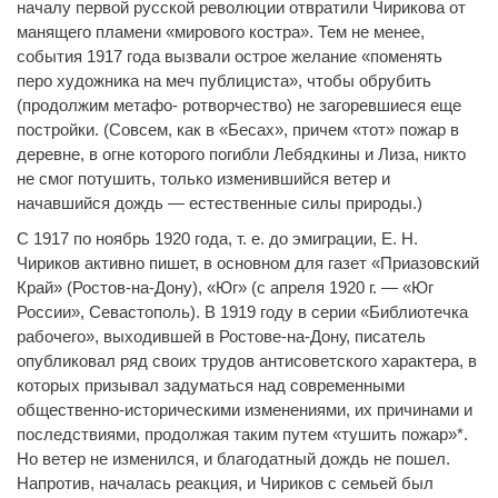
началу первой русской революции отвратили Чирикова от
манящего пламени «мирового костра». Тем не менее,
события 1917 года вызвали острое желание «поменять
перо художника на меч публициста», чтобы обрубить
(продолжим метафо- ротворчество) не загоревшиеся еще
постройки. (Совсем, как в «Бесах», причем «тот» пожар в
деревне, в огне которого погибли Лебядкины и Лиза, никто
не смог потушить, только изменившийся ветер и
начавшийся дождь — естественные силы природы.)
С 1917 по ноябрь 1920 года, т. е. до эмиграции, Е. Н.
Чириков активно пишет, в основном для газет «Приазовский
Край» (Ростов-на-Дону), «Юг» (с апреля 1920 г. — «Юг
России», Севастополь). В 1919 году в серии «Библиотечка
рабочего», выходившей в Ростове-на-Дону, писатель
опубликовал ряд своих трудов антисоветского характера, в
которых призывал задуматься над современными
общественно-историческими изменениями, их причинами и
последствиями, продолжая таким путем «тушить пожар»*.
Но ветер не изменился, и благодатный дождь не пошел.
Напротив, началась реакция, и Чириков с семьей был