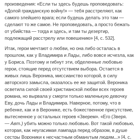
произведения: «Если ты здесь будешь проповедовать:
«Долой гражданскую войну!» — тебя расстреляют, как
самого злейшего врага; если будешь делать это там —
сделают то же самое. Не проповедовать, а просто бежать
от убийства — тогда и здесь, и там ты дезертир,
подлежащий расстрелу или повешению» [4, с. 532].
Итак, герои мечтают о любви, но она либо осталась в
прошлом, как у Владимира и Лады, либо вовсе исчезла, как
у Бориса. Поэтому и гибнут эти, обделенные любовью
герои, стоящие перед отсутствием выбора. Остается в
живых лишь Вероника, миссианство которой, в силу
авторского замысла, оказалось ее же защитой. Вероника
осветила силой своей христианской любви всех героев
романа, но вырвала у смерти только маленькую девочку
Еву, дочь Лады и Владимира. Наверное, потому, что в
ребенке, как и в Веронике, есть божественное присутствие,
вытесненное у остальных героев «Зверем». «Его (Зверя.
—
Авт.)
убить можно только любовью. Вот такой любовью,
которая, как неугасимая лампада перед образом, в душе
сестры Вороники к несчастным обманутым людям...» [4, с.