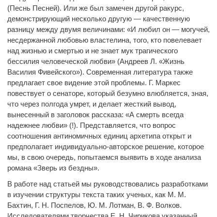
(Песнь Песней). Или же был замечен другой ракурс,
демонстрирующий несколько другую — качественную
разницу между двумя величинами: «И любил он — могучей,
несдержанной любовью властелина, того, кто повелевает
над жизнью и смертью и не знает мук трагического
бессилия человеческой любви» (Андреев Л. «Жизнь
Василия Фивейского»). Современная литература также
предлагает свое видение этой проблемы. Г. Маркес
повествует о сенаторе, который безумно влюбляется, зная,
что через полгода умрет, и делает жесткий вывод,
вынесенный в заголовок рассказа: «А смерть всегда
надежнее любви» (!). Представляется, что вопрос
соотношения антиномичных единиц архетипа открыт и
предполагает индивидуально-авторское решение, которое
мы, в свою очередь, попытаемся выявить в ходе анализа
романа «Зверь из бездны».
В работе над статьей мы руководствовались разработками
в изучении структуры текста таких ученых, как М. М.
Бахтин, Г. Н. Поспелов, Ю. М. Лотман, В. Ф. Волков.
Исследователями творчества Е. Н. Чирикова указанный