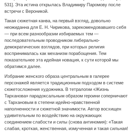
531]. Эта истина открылась Владимиру Паромову после
встречи с Вероникой.
Такая сюжетная канва, на первый взгляд, довольно
неожиданна для Е. Н. Чирикова, зарекомендовавшего себя
— при всем разнообразии избираемых тем —
последовательным проводником либерально-
демократических взглядов, при которых религия
воспринималась как механизм порабощения. Тем
показательнее эта идейная новация, к сути которой мы
обратимся далее.
Избрание женского образа центральным в галерее
персонажей является традиционным подходом в системе
сюжетосложения художника. В тетралогии «Жизнь
Тарханова» парадоксальным образом героини соперничают
с Тархановым в степени идейно-нравственной
наполненности и сюжетной значимости. Автор восхищен
удивительным по воздействию на окружающих
соединением слабости и силы (снова антиномия): «Такая
слабая, кроткая, женственная, измученная и такая сильная!