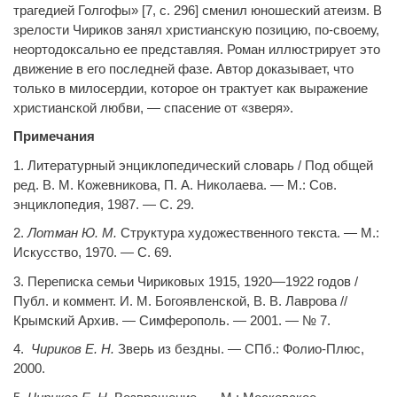
трагедией Голгофы» [7, с. 296] сменил юношеский атеизм. В
зрелости Чириков занял христианскую позицию, по-своему,
неортодоксально ее представляя. Роман иллюстрирует это
движение в его последней фазе. Автор доказывает, что
только в милосердии, которое он трактует как выражение
христианской любви, — спасение от «зверя».
Примечания
1. Литературный энциклопедический словарь / Под общей
ред. В. М. Кожевникова, П. А. Николаева. — М.: Сов.
энциклопедия, 1987. — С. 29.
2.
Лотман Ю. М.
Структура художественного текста. — М.:
Искусство, 1970. — С. 69.
3. Переписка семьи Чириковых 1915, 1920—1922 годов /
Публ. и коммент. И. М. Богоявленской, В. В. Лаврова //
Крымский Архив. — Симферополь. — 2001. — № 7.
4.
Чириков Е. Н.
Зверь из бездны. — СПб.: Фолио-Плюс,
2000.