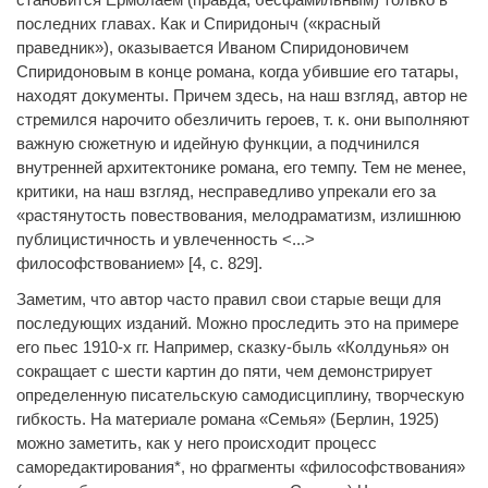
последних главах. Как и Спиридоныч («красный
праведник»), оказывается Иваном Спиридоновичем
Спиридоновым в конце романа, когда убившие его татары,
находят документы. Причем здесь, на наш взгляд, автор не
стремился нарочито обезличить героев, т. к. они выполняют
важную сюжетную и идейную функции, а подчинился
внутренней архитектонике романа, его темпу. Тем не менее,
критики, на наш взгляд, несправедливо упрекали его за
«растянутость повествования, мелодраматизм, излишнюю
публицистичность и увлеченность <...>
философствованием» [4, с. 829].
Заметим, что автор часто правил свои старые вещи для
последующих изданий. Можно проследить это на примере
его пьес 1910-х гг. Например, сказку-быль «Колдунья» он
сокращает с шести картин до пяти, чем демонстрирует
определенную писательскую самодисциплину, творческую
гибкость. На материале романа «Семья» (Берлин, 1925)
можно заметить, как у него происходит процесс
саморедактирования*, но фрагменты «философствования»