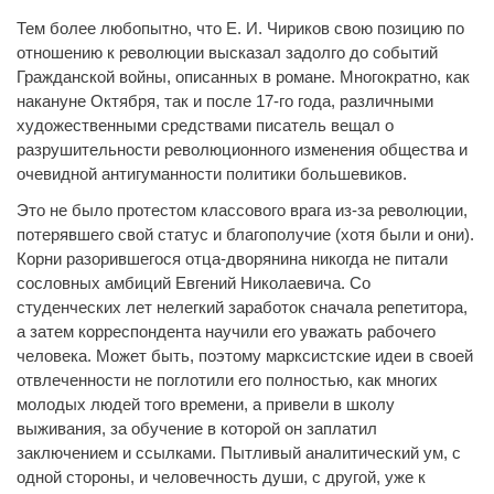
Тем более любопытно, что Е. И. Чириков свою позицию по
отношению к революции высказал задолго до событий
Гражданской войны, описанных в романе. Многократно, как
накануне Октября, так и после 17-го года, различными
художественными средствами писатель вещал о
разрушительности революционного изменения общества и
очевидной антигуманности политики большевиков.
Это не было протестом классового врага из-за революции,
потерявшего свой статус и благополучие (хотя были и они).
Корни разорившегося отца-дворянина никогда не питали
сословных амбиций Евгений Николаевича. Со
студенческих лет нелегкий заработок сначала репетитора,
а затем корреспондента научили его уважать рабочего
человека. Может быть, поэтому марксистские идеи в своей
отвлеченности не поглотили его полностью, как многих
молодых людей того времени, а привели в школу
выживания, за обучение в которой он заплатил
заключением и ссылками. Пытливый аналитический ум, с
одной стороны, и человечность души, с другой, уже к