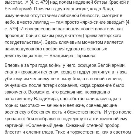
высотах...» [4, с. 479] над полем недавней битвы Красной и
Белой армий. Причем в другом эпизоде, когда Лада,
измученная отсутствием любовной близости, смотрит в
небо, вместо лампад — там просто «ярко-синие звезды» [4,
с. 579]. И совершенно не важно для повествователя, как
проходил бой и с каким результатом (прием авторского
«свидетельства»). Здесь ключевым моментом является
начало духовного прозрения одного из основных
действующих лиц — Владимира Паромова.
Впервые за три года войны у него, офицера Белой армии,
спала «кровавая пелена», когда он вдруг заглянул в глаза
убитому им человеку не в пылу боя, а в ночной тишине,
очнувшись после потери сознания, когда сражение было
закончено. Возможно, что раскаянию, неожиданно
охватившему Владимира, способствовали «лампады в
горних высотах» — вечные и великие, совмещающие
вселенскую бесконечность и божественность. И утро после
кровавого боя изображено подчеркнуто антиномичной ему
картиной: «Солнечный день. Снежный степной пробор
блестит и слепит глаза. Тихо и торжественно, как в светлом