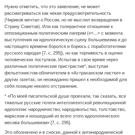
Нужно отметить, что это заявление, не может
рассматриваться как некая предусмотрительность
(Чириков мечтал о России, но не мыслил возвращения в
Страну Советов). Или как толерантное отношение к
оппозиционным политическим лагерям («<...> с момента
выступления на идеологическую сцену большевизма и до
настоящего времени боролся и борюсь с поработителями
русского народа» [7, с. 295]), но как терпимость в оценке
человеческих поступков. Испытав в свое время через
различные политические пристрастия*, выступая
фельетонистом-обличителем в «Астраханском листке» и
других газетах, он неожиданно пришел к необходимой для
себя позиции некоего отстранения.
* «По моей писательской душе проехали, так сказать, все
тяжелые русские телеги интеллигентской революционной
идеологии: народничество, народовольство, толстовство,
марксизм и изошедший из всего этого идеологического
месива большевизм» [7, с. 295].
Это обозначено и в сноске, данной к антинароднической