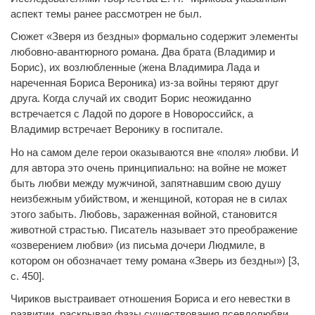
аспект темы ранее рассмотрен не был.
Сюжет «Зверя из бездны» формально содержит элементы
любовно-авантюрного романа. Два брата (Владимир и
Борис), их возлюбленные (жена Владимира Лада и
нареченная Бориса Вероника) из-за войны теряют друг
друга. Когда случай их сводит Борис неожиданно
встречается с Ладой по дороге в Новороссийск, а
Владимир встречает Веронику в госпитале.
Но на самом деле герои оказываются вне «поля» любви. И
для автора это очень принципиально: на войне не может
быть любви между мужчиной, запятнавшим свою душу
неизбежным убийством, и женщиной, которая не в силах
этого забыть. Любовь, зараженная войной, становится
животной страстью. Писатель называет это преображение
«озверением любви» (из письма дочери Людмиле, в
котором он обозначает тему романа «Зверь из бездны») [3,
с. 450].
Чириков выстраивает отношения Бориса и его невестки в
развитии, раскрывая фазы существования псевдолюбви.