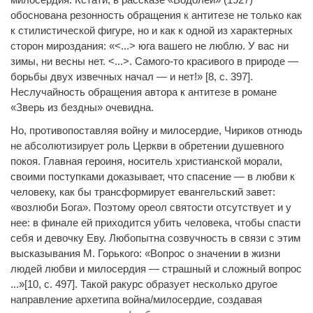
обоснована резонность обращения к антитезе не только как
к стилистической фигуре, но и как к одной из характерных
сторон мироздания: «<...> юга вашего не люблю. У вас ни
зимы, ни весны нет. <...>. Самого-то красивого в природе —
борьбы двух извечных начал — и нет!» [8, с. 397].
Неслучайность обращения автора к антитезе в романе
«Зверь из бездны» очевидна.
Но, противопоставляя войну и милосердие, Чириков отнюдь
не абсолютизирует роль Церкви в обретении душевного
покоя. Главная героиня, носитель христианской морали,
своими поступками доказывает, что спасение — в любви к
человеку, как бы трансформирует евангельский завет:
«возлюби Бога». Поэтому ореол святости отсутствует и у
нее: в финале ей приходится убить человека, чтобы спасти
себя и девочку Еву. Любопытна созвучность в связи с этим
высказывания М. Горького: «Вопрос о значении в жизни
людей любви и милосердия — страшный и сложный вопрос
...»[10, с. 497]. Такой ракурс образует несколько другое
направление архетипа война/милосердие, создавая