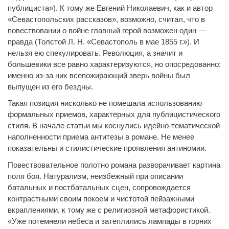
публициста»). К тому же Евгений Николаевич, как и автор
«Севастопольских рассказов», возможно, считал, что в
повествовании о войне главный герой возможен один —
правда (Толстой Л. Н. «Севастополь в мае 1855 г.»). И
нельзя ею спекулировать. Революция, а значит и
большевики все равно характеризуются, но опосредованно:
именно из-за них всепожирающий зверь войны был
выпущен из его бездны.
Такая позиция нисколько не помешала использованию
формальных приемов, характерных для публицистического
стиля. В начале статьи мы коснулись идейно-тематической
наполненности приема антитезы в романе. Не менее
показательны и стилистические проявления антиномии.
Повествовательное полотно романа разворачивает картина
поля боя. Натурализм, неизбежный при описании
батальных и постбатальных сцен, сопровождается
контрастными своим покоем и чистотой пейзажными
вкраплениями, к тому же с религиозной метафористикой.
«Уже потемнели небеса и затеплились лампады в горних