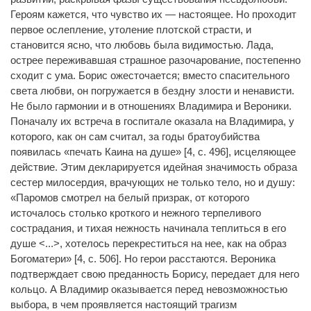
Героям кажется, что чувство их — настоящее. Но проходит
первое ослепление, утоление плотской страсти, и
становится ясно, что любовь была видимостью. Лада,
острее переживавшая страшное разочарование, постепенно
сходит с ума. Борис ожесточается; вместо спасительного
света любви, он погружается в бездну злости и ненависти.
Не было гармонии и в отношениях Владимира и
Вероники.
Поначалу их встреча в госпитале оказала на Владимира, у
которого, как он сам считал, за годы братоубийства
появилась «печать Каина на душе» [4, с. 496], исцеляющее
действие. Этим декларируется идейная значимость образа
сестер милосердия, врачующих не только тело, но и душу:
«Паромов смотрел на белый призрак, от которого
источалось столько кроткого и нежного терпеливого
сострадания, и тихая нежность начинала теплиться в его
душе <...>, хотелось перекреститься на нее, как на образ
Богоматери» [4, с. 506]. Но герои расстаются. Вероника
подтверждает свою преданность Борису, передает для него
кольцо. А Владимир оказывается перед невозможностью
выбора, в чем проявляется настоящий трагизм