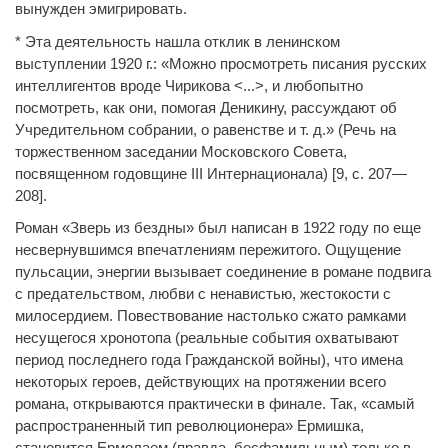
вынужден эмигрировать.
* Эта деятельность нашла отклик в ленинском
выступлении 1920 г.: «Можно просмотреть писания русских
интеллигентов вроде Чирикова <...>, и любопытно
посмотреть, как они, помогая Деникину, рассуждают об
Учредительном собрании, о равенстве и т. д.» (Речь на
торжественном заседании Московского Совета,
посвященном годовщине III Интернационала) [9, с. 207—
208].
Роман «Зверь из бездны» был написан в 1922 году по еще
несвернувшимся впечатлениям пережитого. Ощущение
пульсации, энергии вызывает соединение в романе подвига
с предательством, любви с ненавистью, жестокости с
милосердием. Повествование настолько сжато рамками
несущегося хронотопа (реальные события охватывают
период последнего года Гражданской войны), что имена
некоторых героев, действующих на протяжении всего
романа, открываются практически в финале. Так, «самый
распространенный тип революционера» Ермишка,
становится Ермолаем (правда, бесфамильным) только в