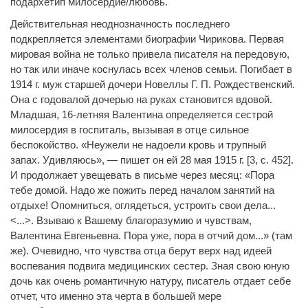
подархетип милосердие/любовь.
Действительная неоднозначность последнего
подкрепляется элементами биографии Чирикова. Первая
мировая война не только привела писателя на передовую,
но так или иначе коснулась всех членов семьи. Погибает в
1914 г. муж старшей дочери Новеллы Г. П. Рождественский.
Она с годовалой дочерью на руках становится вдовой.
Младшая, 16-летняя Валентина определяется сестрой
милосердия в госпиталь, вызывая в отце сильное
беспокойство. «Неужели не надоели кровь и трупный
запах. Удивляюсь», — пишет он ей 28 мая 1915 г. [3, с. 452].
И продолжает увещевать в письме через месяц: «Пора
тебе домой. Надо же пожить перед началом занятий на
отдыхе! Опомниться, оглядеться, устроить свои дела...
<...>. Взываю к Вашему благоразумию и чувствам,
Валентина Евгеньевна. Пора уже, пора в отчий дом...» (там
же). Очевидно, что чувства отца берут верх над идеей
воспевания подвига медицинских сестер. Зная свою юную
дочь как очень романтичную натуру, писатель отдает себе
отчет, что именно эта черта в большей мере