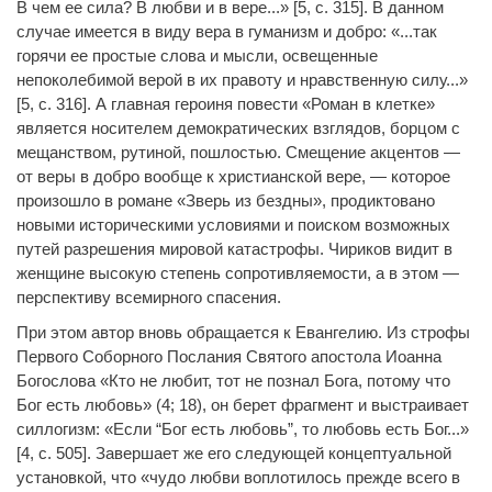
В чем ее сила? В любви и в вере...» [5, с. 315]. В данном
случае имеется в виду вера в гуманизм и добро: «...так
горячи ее простые слова и мысли, освещенные
непоколебимой верой в их правоту и нравственную силу...»
[5, с. 316]. А главная героиня повести «Роман в клетке»
является носителем демократических взглядов, борцом с
мещанством, рутиной, пошлостью. Смещение акцентов —
от веры в добро вообще к христианской вере, — которое
произошло в романе «Зверь из бездны», продиктовано
новыми историческими условиями и поиском возможных
путей разрешения мировой катастрофы. Чириков видит в
женщине высокую степень сопротивляемости, а в этом —
перспективу всемирного спасения.
При этом автор вновь обращается к Евангелию. Из строфы
Первого Соборного Послания Святого апостола Иоанна
Богослова «Кто не любит, тот не познал Бога, потому что
Бог есть любовь» (4; 18), он берет фрагмент и выстраивает
силлогизм: «Если “Бог есть любовь”, то любовь есть Бог...»
[4, с. 505]. Завершает же его следующей концептуальной
установкой, что «чудо любви воплотилось прежде всего в