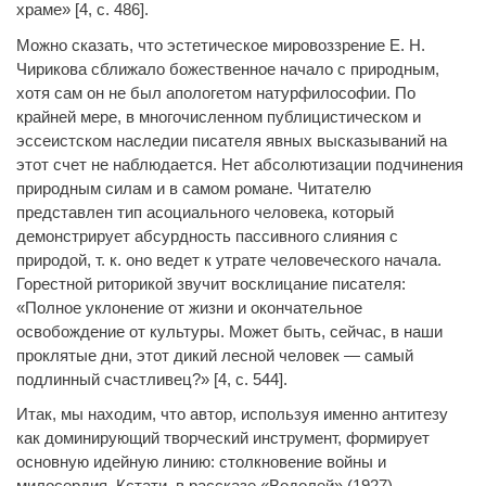
храме» [4, с. 486].
Можно сказать, что эстетическое мировоззрение Е. Н.
Чирикова сближало божественное начало с природным,
хотя сам он не был апологетом натурфилософии. По
крайней мере, в многочисленном публицистическом и
эссеистском наследии писателя явных высказываний на
этот счет не наблюдается. Нет абсолютизации подчинения
природным силам и в самом романе. Читателю
представлен тип асоциального человека, который
демонстрирует абсурдность пассивного слияния с
природой, т. к. оно ведет к утрате человеческого начала.
Горестной риторикой звучит восклицание писателя:
«Полное уклонение от жизни и окончательное
освобождение от культуры. Может быть, сейчас, в наши
проклятые дни, этот дикий лесной человек — самый
подлинный счастливец?» [4, с. 544].
Итак, мы находим, что автор, используя именно антитезу
как доминирующий творческий инструмент, формирует
основную идейную линию: столкновение войны и
милосердия. Кстати, в рассказе «Водолей» (1927)