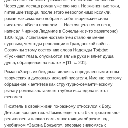
Через два месяца роман уже окончен. Но жизненные токи,
питавшие творца, после этого невосполнимо иссякли,
роман максимально вобрал в себя творческие силы
писателя. «Все в прошлом. ... Настоящего точно нет», —
написал Чириков Людмиле в Сочельник (что характерно)
1926 года. Испытание ностальгией стало не менее
суровым, чем годы революции и Гражданской войны.
Созвучны этому состоянию слова Надежды Тэффи:
«Тускнеют глаза, опускаются вялые руки и вянет душа,
душа, обращенная на восток » [11, с. 201].
Роман «Зверь из бездны», являясь определенным итогом
творческих и духовных исканий писателя. Именно поэтому
обращение к антитезе как структурно-семантическому
рычагу романа заставляет глубже исследовать этот
феномен.
Писатель в своей жизни по-разному относился к Богу.
Детское восприятия: «Помню еще, что я был трогательно-
религиозен и плакал самым настоящим образом над
учебником «Закона Божьего», впервые знакомясь с