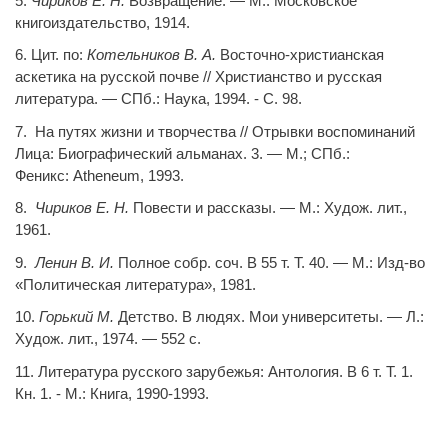
5.
Чириков Е. Н.
Возвращение. — М.: Московское
книгоиздательство, 1914.
6. Цит. по:
Котельников В. А.
Восточно-христианская
аскетика на русской почве // Христианство и русская
литература. — СПб.: Наука, 1994. - С. 98.
7.
На путях жизни и творчества // Отрывки воспоминаний
Лица: Биографический альманах. 3. — М.; СПб.:
Феникс:
Atheneum
,
1993.
8.
Чириков Е. Н.
Повести и рассказы. — М.: Худож. лит.,
1961.
9.
Ленин В. И.
Полное собр. соч. В 55 т. Т. 40. — М.: Изд-во
«Политическая литература», 1981.
10.
Горький М.
Детство. В людях. Мои университеты. — Л.:
Худож. лит., 1974. — 552 с.
11. Литература русского зарубежья: Антология. В 6 т. Т. 1.
Кн. 1. - М.: Книга, 1990-1993.