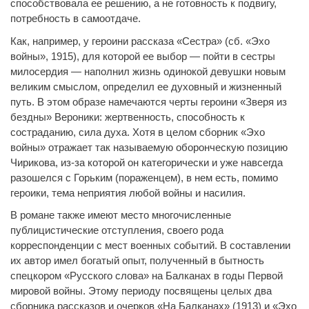
способствовала ее решению, а не готовность к подвигу,
потребность в самоотдаче.
Как, например, у героини рассказа «Сестра» (сб. «Эхо
войны», 1915), для которой ее выбор — пойти в сестры
милосердия — наполнил жизнь одинокой девушки новым
великим смыслом, определил ее духовный и жизненный
путь. В этом образе намечаются черты героини «Зверя из
бездны» Вероники: жертвенность, способность к
состраданию, сила духа. Хотя в целом сборник «Эхо
войны» отражает так называемую оборонческую позицию
Чирикова, из-за которой он категорически и уже навсегда
разошелся с Горьким (пораженцем), в нем есть, помимо
героики, тема неприятия любой войны и насилия.
В романе также имеют место многочисленные
публицистические отступления, своего рода
корреспонденции с мест военных событий. В составлении
их автор имел богатый опыт, полученный в бытность
спецкором «Русского слова» на Балканах в годы Первой
мировой войны. Этому периоду посвящены целых два
сборника рассказов и очерков «На Балканах» (1913) и «Эхо