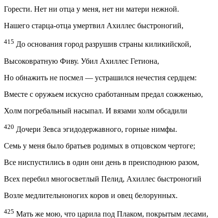
Горести. Нет ни отца у меня, нет ни матери нежной.
Нашего старца-отца умертвил Ахиллес быстроногий,
415
До основания город разрушив страны киликийской,
Высоковратную Фиву. Убил Ахиллес Гетиона,
Но обнажить не посмел — устрашился нечестия сердцем:
Вместе с оружьем искусно сработанным предал сожженью,
Холм погребальный насыпал. И вязами холм обсадили
420
Дочери Зевса эгидодержавного, горные нимфы.
Семь у меня было братьев родимых в отцовском чертоге;
Все ниспустились в один они день в преисподнюю разом,
Всех перебил многосветлый Пелид, Ахиллес быстроногий
Возле медлительноногих коров и овец белорунных.
425
Мать же мою, что царила под Плаком, покрытым лесами,