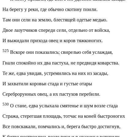
На берегу у реки, где обычно скотину поили.
Там они сели на землю, блестящей одетые медью.
Двое лазутчиков спереди сели, отдельно от войска,
И выжидали прихода овец и коров тяжконогих.
525
Вскоре они показались; свирелью себя услаждая,
Гнали спокойно их два пастуха, не предвидя коварства.
Те же, едва увидав, устремились на них из засады,
И захватили коровьи стада и густые отары
Сереброрунных овец, а их пастухов перебили.
530
О стане, едва услыхала смятенье и шум возле стада
Стража, стерегшая площадь, тотчас на коней быстроногих
Все повскакали, помчались и, берега быстро достигнув,
К битве построились возле реки и в сраженье вступили.