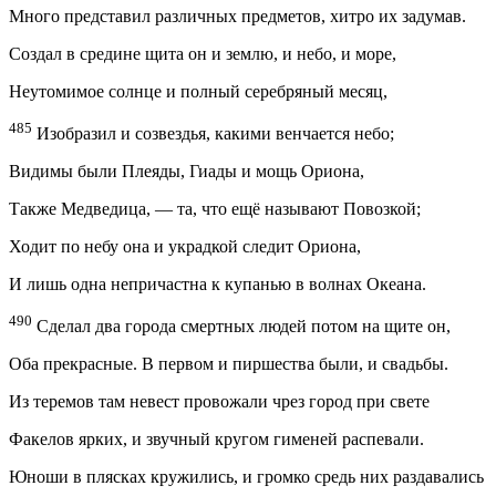
Много представил различных предметов, хитро их задумав.
Создал в средине щита он и землю, и небо, и море,
Неутомимое солнце и полный серебряный месяц,
485
Изобразил и созвездья, какими венчается небо;
Видимы были Плеяды, Гиады и мощь Ориона,
Также Медведица, — та, что ещё называют Повозкой;
Ходит по небу она и украдкой следит Ориона,
И лишь одна непричастна к купанью в волнах Океана.
490
Сделал два города смертных людей потом на щите он,
Оба прекрасные. В первом и пиршества были, и свадьбы.
Из теремов там невест провожали чрез город при свете
Факелов ярких, и звучный кругом гименей распевали.
Юноши в плясках кружились, и громко средь них раздавались