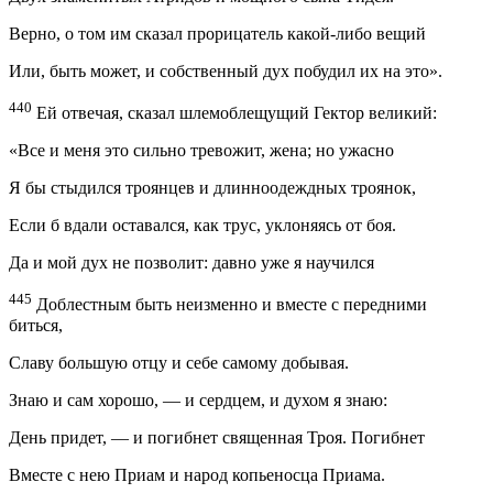
Верно, о том им сказал прорицатель какой-либо вещий
Или, быть может, и собственный дух побудил их на это».
440
Ей отвечая, сказал шлемоблещущий Гектор великий:
«Все и меня это сильно тревожит, жена; но ужасно
Я бы стыдился троянцев и длинноодеждных троянок,
Если б вдали оставался, как трус, уклоняясь от боя.
Да и мой дух не позволит: давно уже я научился
445
Доблестным быть неизменно и вместе с передними
биться,
Славу большую отцу и себе самому добывая.
Знаю и сам хорошо, — и сердцем, и духом я знаю:
День придет, — и погибнет священная Троя. Погибнет
Вместе с нею Приам и народ копьеносца Приама.