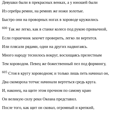
Девушки были в прекрасных венках, а у юношей были
Из серебра ремни, на ремнях же ножи золотые.
Быстро они на проворных ногах в хороводе кружились
600
Так же легко, как в станке колесо под рукою привычной,
Если горшечник захочет проверить, легко ли вертится.
Или плясали рядами, одни на других надвигаясь.
Много народу теснилось вокруг, восхищаясь прелестным
Тем хороводом. Певец же божественный пел под формингу,
605
Стоя в кругу хороводном; и только лишь петь начинал он,
Два скомороха тотчас начинали вертеться средь круга.
И, наконец, на щите этом прочном по самому краю
Он великую силу реки Океана представил.
После того, как щит он сковал, огромный и крепкий,