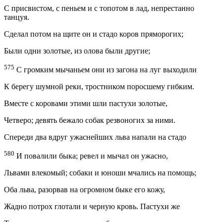
С присвистом, с пеньем и с топотом в лад, непрестанно
танцуя.
Сделал потом на щите он и стадо коров пряморогих;
Были одни золотые, из олова были другие;
575
С громким мычаньем они из загона на луг выходили
К берегу шумной реки, тростником поросшему гибким.
Вместе с коровами этими шли пастухи золотые,
Четверо; девять бежало собак резвоногих за ними.
Спереди два вдруг ужаснейших льва напали на стадо
580
И повалили быка; ревел и мычал он ужасно,
Львами влекомый; собаки и юноши мчались на помощь;
Оба льва, разорвав на огромном быке его кожу,
Жадно потрох глотали и черную кровь. Пастухи же