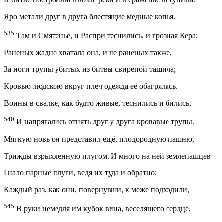
Яро метали друг в друга блестящие медные копья.
535
Там и Смятенье, и Распри теснились, и грозная Кера;
Раненых жадно хватала она, и не раненых также,
За ноги трупы убитых из битвы свирепой тащила;
Кровью людскою вкруг плеч одежда её обагрялась.
Воины в свалке, как будто живые, теснились и бились,
540
И напрягались отнять друг у друга кровавые трупы.
Мягкую новь он представил ещё, плодородную пашню,
Трижды взрыхленную плугом. И много на ней землепашцев
Гнало парные плуги, ведя их туда и обратно;
Каждый раз, как они, повернувши, к меже подходили,
545
В руки немедля им кубок вина, веселящего сердце,