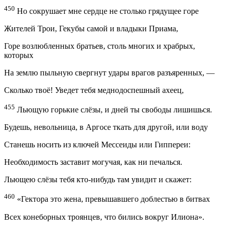
450
Но сокрушает мне сердце не столько грядущее горе
Жителей Трои, Гекубы самой и владыки Приама,
Горе возлюбленных братьев, столь многих и храбрых,
которых
На землю пыльную свергнут удары врагов разъяренных, —
Сколько твоё! Уведет тебя меднодоспешный ахеец,
455
Льющую горькие слёзы, и дней ты свободы лишишься.
Будешь, невольница, в Аргосе ткать для другой, или воду
Станешь носить из ключей Мессеиды или Гиппереи:
Необходимость заставит могучая, как ни печалься.
Льющею слёзы тебя кто-нибудь там увидит и скажет:
460
«Гектора это жена, превышавшего доблестью в битвах
Всех конеборных троянцев, что бились вокруг Илиона».