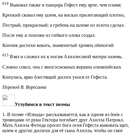
610
Выковал также и панцирь Гефест ему, ярче, чем пламя;
Крепкий сковал ему шлем, на висках прилегающий плотно,
Пестрый, прекрасный; а гребень на шлеме из золота сделал.
После ему и поножи из гибкого олова создал.
Кончив доспехи ковать, знаменитый хромец обеногий
615
Взял и сложил их к ногам Ахиллесовой матери наземь.
Словно сокол, она с многоснежных вершин олимпийских
Кинулась, ярко блестящий доспех унося от Гефеста.
Перевод В. Вересаева
Углубимся в текст поэмы
1. В поэме «Илиада» рассказывается, как в одном из боев с
троянцами от руки Гектора погибает друг Ахилла Патрокл.
Мать Ахилла Фетида просит бога огня Гефеста выковать щит,
шлем и другие доспехи для её сына Ахилла, чтобы он смог