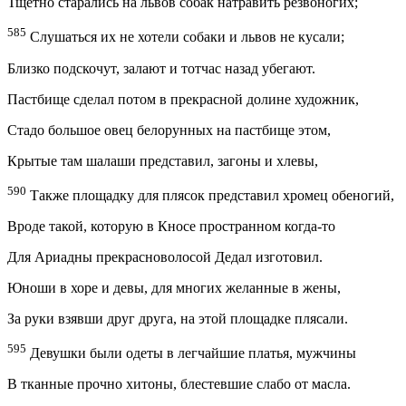
Тщетно старались на львов собак натравить резвоногих;
585
Слушаться их не хотели собаки и львов не кусали;
Близко подскочут, залают и тотчас назад убегают.
Пастбище сделал потом в прекрасной долине художник,
Стадо большое овец белорунных на пастбище этом,
Крытые там шалаши представил, загоны и хлевы,
590
Также площадку для плясок представил хромец обеногий,
Вроде такой, которую в Кносе пространном когда-то
Для Ариадны прекрасноволосой Дедал изготовил.
Юноши в хоре и девы, для многих желанные в жены,
За руки взявши друг друга, на этой площадке плясали.
595
Девушки были одеты в легчайшие платья, мужчины
В тканные прочно хитоны, блестевшие слабо от масла.