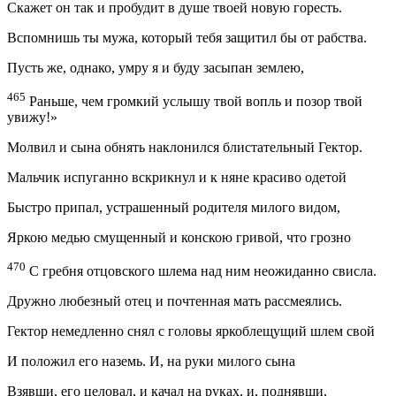
Скажет он так и пробудит в душе твоей новую горесть.
Вспомнишь ты мужа, который тебя защитил бы от рабства.
Пусть же, однако, умру я и буду засыпан землею,
465
Раньше, чем громкий услышу твой вопль и позор твой
увижу!»
Молвил и сына обнять наклонился блистательный Гектор.
Мальчик испуганно вскрикнул и к няне красиво одетой
Быстро припал, устрашенный родителя милого видом,
Яркою медью смущенный и конскою гривой, что грозно
470
С гребня отцовского шлема над ним неожиданно свисла.
Дружно любезный отец и почтенная мать рассмеялись.
Гектор немедленно снял с головы яркоблещущий шлем свой
И положил его наземь. И, на руки милого сына
Взявши, его целовал, и качал на руках, и, поднявши,