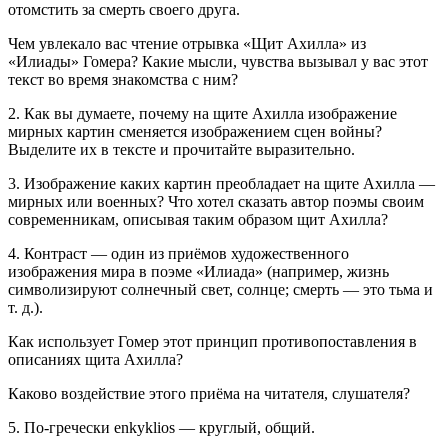
отомстить за смерть своего друга.
Чем увлекало вас чтение отрывка «Щит Ахилла» из
«Илиады» Гомера? Какие мысли, чувства вызывал у вас этот
текст во время знакомства с ним?
2. Как вы думаете, почему на щите Ахилла изображение
мирных картин сменяется изображением сцен войны?
Выделите их в тексте и прочитайте выразительно.
3. Изображение каких картин преобладает на щите Ахилла —
мирных или военных? Что хотел сказать автор поэмы своим
современникам, описывая таким образом щит Ахилла?
4. Контраст — один из приёмов художественного
изображения мира в поэме «Илиада» (например, жизнь
символизируют солнечный свет, солнце; смерть — это тьма и
т. д.).
Как использует Гомер этот принцип противопоставления в
описаниях щита Ахилла?
Каково воздействие этого приёма на читателя, слушателя?
5. По-гречески
enkyklios
— круглый, общий.