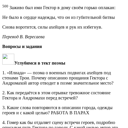
500
Заживо был ими Гектор в дому своём горько оплакан:
Не было в сердце надежды, что он из губительной битвы
Снова воротится, силы ахейцев и рук их избегнув.
Перевод В. Вересаева
Вопросы и
задания
Углубимся в тект поэмы
1. «Илиада» — поэма о военных подвигах ахейцев под
стенами Трои. Почему описанию прощания Гектора с
Андромахой автор отводит в поэме значительное место?
2. Как передаётся в этом отрывке тревожное состояние
Гектора и Андромахи перед встречей?
3. Какие слова повторяются в описании города, одежды
героев и с какой целью? РАБОТА В ПАРАХ
4. Гомер как бы отдаляет сцену встречи героев, подробно
описывая путь Гектора по городу. С какой целью автор это