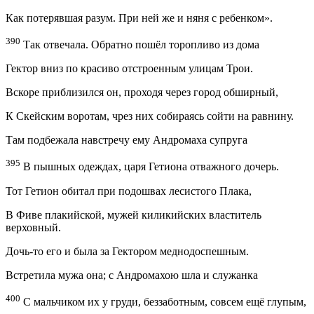
Как потерявшая разум. При ней же и няня с ребенком».
390
Так отвечала. Обратно пошёл торопливо из дома
Гектор вниз по красиво отстроенным улицам Трои.
Вскоре приблизился он, проходя через город обширный,
К Скейским воротам, чрез них собираясь сойти на равнину.
Там подбежала навстречу ему Андромаха супруга
395
В пышных одеждах, царя Гетиона отважного дочерь.
Тот Гетион обитал при подошвах лесистого Плака,
В Фиве плакийской, мужей киликийских властитель
верховный.
Дочь-то его и была за Гектором меднодоспешным.
Встретила мужа она; с Андромахою шла и служанка
400
С мальчиком их у груди, беззаботным, совсем ещё глупым,