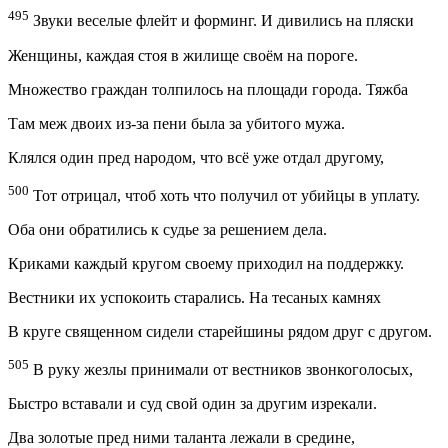
495
Звуки
веселые
флейт
и
форминг.
И
дивились на
пляски
Женщины, каждая стоя в жилище своём на пороге.
Множество граждан толпилось на площади города. Тяжба
Там меж двоих из-за пени была за убитого мужа.
Клялся один пред народом, что всё уже отдал другому,
500
Тот отрицал, чтоб хоть что получил от убийцы в уплату.
Оба они обратились к судье за решением дела.
Криками каждый кругом своему приходил на поддержку.
Вестники их успокоить старались. На тесаных камнях
В круге священном сидели старейшины рядом друг с другом.
505
В руку жезлы принимали от вестников звонкоголосых,
Быстро вставали и суд свой один за другим изрекали.
Два золотые пред ними таланта лежали в средине,