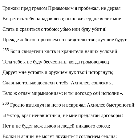
Трижды пред градом Приамовым я пробежал, не дерзая
Встретить тебя нападавшего; ныне же сердце велит мне
Стать и сразиться с тобою; убью или буду убит я!
Прежде ж богов призовем во свидетельство; лучшие будут
255
Боги свидетели клятв и хранители наших условий:
Тела тебе я не буду бесчестить, когда громовержец
Дарует мне устоять и оружием дух твой исторгнуть;
Славные только доспехи с тебя, Ахиллес, совлеку я,
Тело ж отдам мирмидонцам; и ты договор сей исполни».
260
Грозно взглянул на него и вскричал Ахиллес быстроногий:
«Гектор, враг ненавистный, не мне предлагай договоры!
Нет и не будет меж львов и людей никакого союза;
Волки и агнцы не могут дружиться согласием сердца;