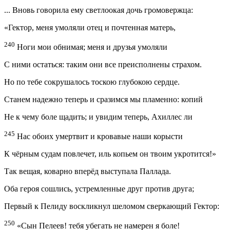
... Вновь говорила ему светлоокая дочь громовержца:
«Гектор, меня умоляли отец и почтенная матерь,
240
Ноги мои обнимая; меня и друзья умоляли
С ними остаться: таким они все преисполнены страхом.
Но по тебе сокрушалось тоскою глубокою сердце.
Станем надежно теперь и сразимся мы пламенно: копий
Не к чему боле щадить; и увидим теперь, Ахиллес ли
245
Нас обоих умертвит и кровавые наши корысти
К чёрным судам повлечет, иль копьем он твоим укротится!»
Так вещая, коварно вперёд выступала Паллада.
Оба героя сошлись, устремленные друг против друга;
Первый к Пелиду воскликнул шеломом сверкающий Гектор:
250
«Сын Пелеев! тебя убегать не намерен я боле!