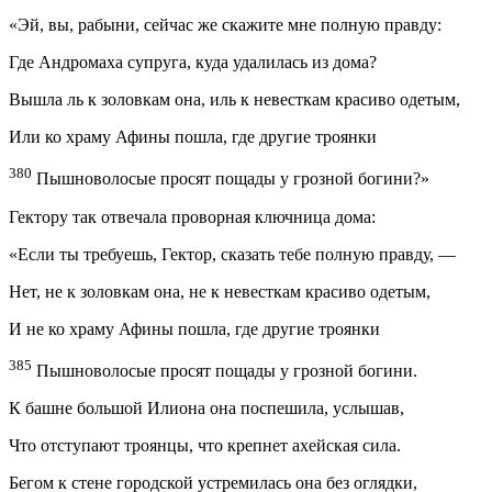
«Эй, вы, рабыни, сейчас же скажите мне полную правду:
Где Андромаха супруга, куда удалилась из дома?
Вышла ль к золовкам она, иль к невесткам красиво одетым,
Или ко храму Афины пошла, где другие троянки
380
Пышноволосые просят пощады у грозной богини?»
Гектору так отвечала проворная ключница дома:
«Если ты требуешь, Гектор, сказать тебе полную правду, —
Нет, не к золовкам она, не к невесткам красиво одетым,
И не ко храму Афины пошла, где другие троянки
385
Пышноволосые просят пощады у грозной богини.
К башне большой Илиона она поспешила, услышав,
Что отступают троянцы, что крепнет ахейская сила.
Бегом к стене городской устремилась она без оглядки,