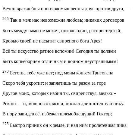
Вечно враждебны они и зломышленны друг против друга, —
265
Так и меж нас невозможна любовь; никаких договоров
Быть между нами не может, поколе один, распростертый,
Кровью своей не насытит свирепого бога Арея!
Всё ты искусство ратное вспомни! Сегодня ты должен
Быть копьеборцем отличным и воином неустрашимым!
270
Бегства тебе уже нет; под моим копьем Тритогена
Скоро тебя укротит; и заплатишь ты разом за горе
Другов моих, которых избил ты, свирепствуя, медью!»
Рек он — и, мощно сотрясши, послал длиннотенную пику.
В пору завидев её, избежал шлемоблещущий Гектор;
275
Быстро приник он к земле, и над ним пролетевшая пика