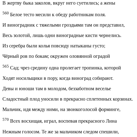
В жертву быка заколов, вкруг него суетились; а жены
560
Белое тесто месили к обеду работникам поля.
И виноградник с тяжелыми гроздьями там он представил,
Весь золотой, лишь одни виноградные кисти чернелись.
Из серебра были колья повсюду натыканы густо;
Чёрный ров по бокам; окружен оловянной оградой
565
Сад; чрез средину одна пролегает тропинка, которой
Ходят носильщики в пору, когда виноград собирают.
Девы и юноши там в молодом, беззаботном веселье
Сладостный плод уносили в прекрасно сплетенных корзинах.
Мальчик, идя между ними, на звонкоголосой форминге,
570
Всех восхищая, играл, воспевая прекрасного Лина
Нежным голосом. Те же за мальчиком следом спешили,