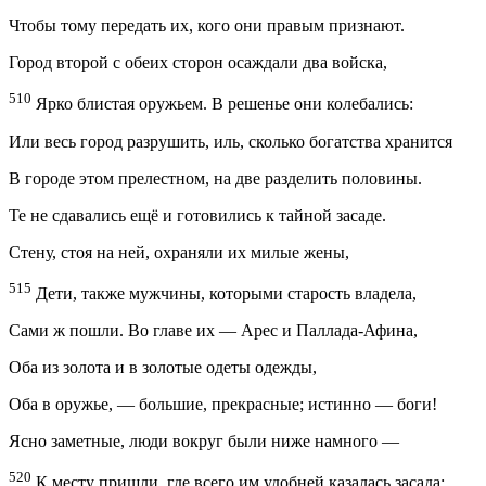
Чтобы тому передать их, кого они правым признают.
Город второй с обеих сторон осаждали два войска,
510
Ярко блистая оружьем. В решенье они колебались:
Или весь город разрушить, иль, сколько богатства хранится
В городе этом прелестном, на две разделить половины.
Те не сдавались ещё и готовились к тайной засаде.
Стену, стоя на ней, охраняли их милые жены,
515
Дети, также мужчины, которыми старость владела,
Сами ж пошли. Во главе их —
Apec
и Паллада-Афина,
Оба из золота и в золотые одеты одежды,
Оба в оружье, — большие, прекрасные; истинно — боги!
Ясно заметные, люди вокруг были ниже намного —
520
К месту пришли, где всего им удобней казалась засада: