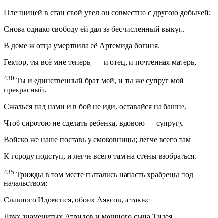
Пленницей в стан свой увел он совместно с другою добычей;
Снова однако свободу ей дал за бесчисленный выкуп.
В доме ж отца умертвила её Артемида богиня.
Гектор, ты всё мне теперь, — и отец, и почтенная матерь,
430
Ты и единственный брат мой, и ты же супруг мой
прекрасный.
Сжалься над нами и в бой не иди, оставайся на башне,
Чтоб сиротою не сделать ребенка, вдовою — супругу.
Войско же наше поставь у смоковницы; легче всего там
К городу подступ, и легче всего там на стены взобраться.
435
Трижды в том месте пытались напасть храбрецы под
начальством:
Славного Идоменея, обоих Аяксов, а также
Двух знаменитых Атридов и мощного сына Тидея.