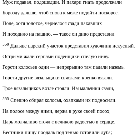
Муж подавал, подошедши. И пахари гнать продолжали
Борозду дальше, чтоб снова к меже подойти поскорее.
Поле, хотя золотое, чернелося сзади пахавших
И походило на пашню, — такое он диво представил.
550
Дальше царский участок представил художник искусный.
Острыми жали серпами поденщики спелую ниву.
Горсти колосьев одни — непрерывно там падали наземь,
Горсти другие вязальщики свяслами крепко вязали.
Трое вязальщиков возле стояли. Им мальчики сзади,
555
Спешно сбирая колосья, охапками их подносили.
На полосе между ними, держа в руке своей посох,
Царь молчаливо стоял с великою радостью в сердце.
Вестники пищу поодаль под тенью готовили дуба;