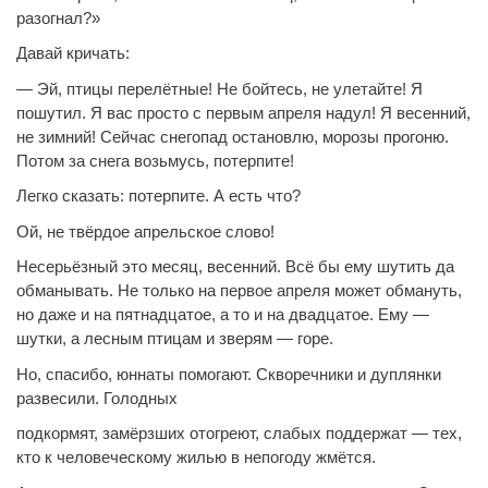
разогнал?»
Давай кричать:
— Эй, птицы перелётные! Не бойтесь, не улетайте! Я
пошутил. Я вас просто с первым апреля надул! Я весенний,
не зимний! Сейчас снегопад остановлю, морозы прогоню.
Потом за снега возьмусь, потерпите!
Легко сказать: потерпите. А есть что?
Ой, не твёрдое апрельское слово!
Несерьёзный это месяц, весенний. Всё бы ему шутить да
обманывать. Не только на первое апреля может обмануть,
но даже и на пятнадцатое, а то и на двадцатое. Ему —
шутки, а лесным птицам и зверям — горе.
Но, спасибо, юннаты помогают. Скворечники и дуплянки
развесили. Голодных
подкормят, замёрзших отогреют, слабых поддержат — тех,
кто к человеческому жилью в непогоду жмётся.