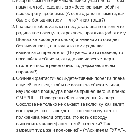
Избран самый некриминальный случай плена — без
памяти, чтобы сделать его «бесспорным», обойти
всю остроту проблемы. (А если сдался в памяти, как
было с большинством — что? и как тогда?)
Главная проблема плена представлена не в том, что
родина нас покинула, отреклась, прокляла (об этом у
Шолохова вообще ни слова) и именно это создает
безвыходность, а в том, что там среди нас
выявляются предатели. (Но уж если это главное, то
покопайся и объясни, откуда они через четверть
столетия после революции, поддержанной всем
народом?)
Сочинен фантастически-детективный побег из плена
с кучей натяжек, чтобы не возникла обязательная,
неуклонная процедура приема пришедшего из плена:
СМЕРШ — Проверочно-Фильтрационный лагерь.
Соколова не только не сажают за колючку, как велит
инструкция, но — анекдот! — он еще получает от
полковника месяц отпуска! (то есть свободу
выполнятьзаданиефашистской разведки? Так
загремит туда же и полковник!)» («Архипелаг ГУЛАГ»,