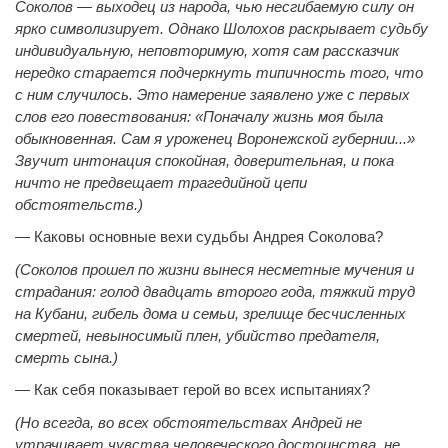
Соколов — выходец из народа, чью несгибаемую силу он
ярко символизирует. Однако Шолохов раскрывает судьбу
индивидуальную, неповторимую, хотя сам рассказчик
нередко старается подчеркнуть типичность того, что
с ним случилось. Это намерение заявлено уже с первых
слов его повествования: «Поначалу жизнь моя была
обыкновенная. Сам я уроженец Воронежской губернии...»
Звучит интонация спокойная, доверительная, и пока
ничто не предвещает трагедийной цепи
обстоятельств.)
— Каковы основные вехи судьбы Андрея Соколова?
(Соколов прошел по жизни вынеся несметные мучения и
страдания: голод двадцать второго года, тяжкий труд
на Кубани, гибель дома и семьи, зрелище бесчисленных
смертей, невыносимый плен, убийство предателя,
смерть сына.)
— Как себя показывает герой во всех испытаниях?
(Но всегда, во всех обстоятельствах Андрей не
утрачивает чувства человеческого достоинства, не