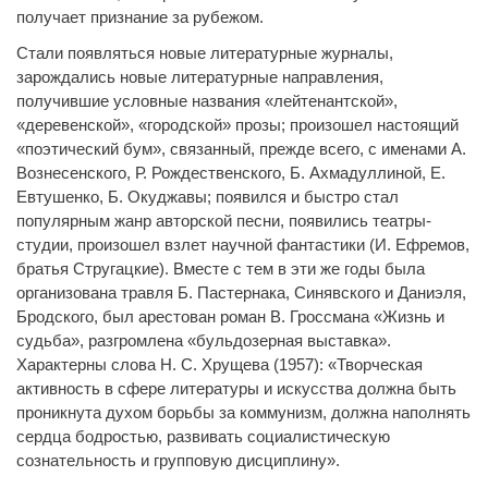
получает признание за рубежом.
Стали появляться новые литературные журналы,
зарождались новые литературные направления,
получившие условные названия «лейтенантской»,
«деревенской», «городской» прозы; произошел настоящий
«поэтический бум», связанный, прежде всего, с именами А.
Вознесенского, Р. Рождественского, Б. Ахмадуллиной, Е.
Евтушенко, Б. Окуджавы; появился и быстро стал
популярным жанр авторской песни, появились театры-
студии, произошел взлет научной фантастики (И. Ефремов,
братья Стругацкие). Вместе с тем в эти же годы была
организована травля Б. Пастернака, Синявского и Даниэля,
Бродского, был арестован роман В. Гроссмана «Жизнь и
судьба», разгромлена «бульдозерная выставка».
Характерны слова Н. С. Хрущева (1957): «Творческая
активность в сфере литературы и искусства должна быть
проникнута духом борьбы за коммунизм, должна наполнять
сердца бодростью, развивать социалистическую
сознательность и групповую дисциплину».