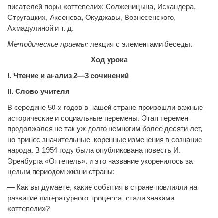
писателей поры «оттепели»: Солженицына, Искандера,
Стругацких, Аксенова, Окуджавы, Вознесенского,
Ахмадулиной и т. д.
Методические приемы:
лекция с элементами беседы.
Ход урока
I
. Чтение и анализ 2—3 сочинений
II. Слово учителя
В середине 50-х годов в нашей стране произошли важные
исторические и социальные перемены. Этап перемен
продолжался не так уж долго немногим более десяти лет,
но принес значительные, коренные изменения в сознание
народа. В 1954 году была опубликована повесть И.
Эренбурга «Оттепель», и это название укоренилось за
целым периодом жизни страны:
— Как вы думаете, какие события в стране повлияли на
развитие литературного процесса, стали знаками
«оттепели»?