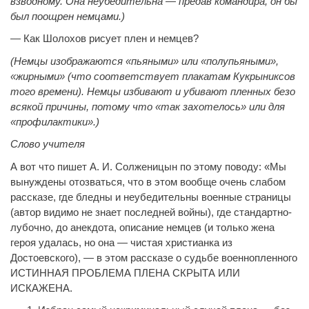
взводному. Она неубедительна — предав командира, он бы
был поощрен немцами.)
— Как Шолохов рисует плен и немцев?
(Немцы изображаются «пьяными» или «полупьяными»,
«жирными» (что соответствует плакатам Кукрыниксов
того времени). Немцы избивают и убивают пленных безо
всякой причины, потому что «так захотелось» или для
«профилактики».)
Слово учителя
А вот что пишет А. И. Солженицын по этому поводу: «Мы
вынуждены отозваться, что в этом вообще очень слабом
рассказе, где бледны и неубедительны военные страницы
(автор видимо не знает последней войны), где стандартно-
лубочно, до анекдота, описание немцев (и только жена
героя удалась, но она — чистая христианка из
Достоевского), — в этом рассказе о судьбе военнопленного
ИСТИННАЯ ПРОБЛЕМА ПЛЕНА СКРЫТА ИЛИ
ИСКАЖЕНА.