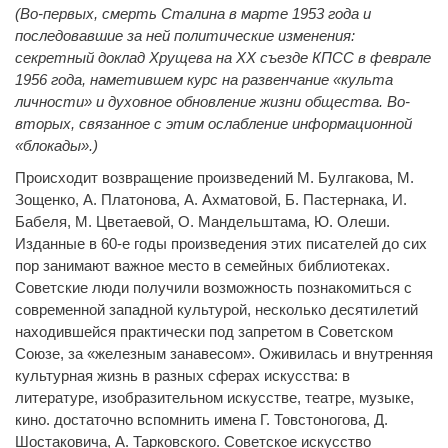
(Во-первых, смерть Сталина в марте 1953 года и
последовавшие за ней политические изменения:
секретный доклад Хрущева на ХХ съезде КПСС в феврале
1956 года, наметившем курс на развенчание «культа
личности» и духовное обновление жизни общества. Во-
вторых, связанное с этим ослабление информационной
«блокады».)
Происходит возвращение произведений М. Булгакова, М.
Зощенко, А. Платонова, А. Ахматовой, Б. Пастернака, И.
Бабеля, М. Цветаевой, О. Мандельштама, Ю. Олеши.
Изданные в 60-е годы произведения этих писателей до сих
пор занимают важное место в семейных библиотеках.
Советские люди получили возможность познакомиться с
современной западной культурой, несколько десятилетий
находившейся практически под запретом в Советском
Союзе, за «железным занавесом». Оживилась и внутренняя
культурная жизнь в разных сферах искусства: в
литературе, изобразительном искусстве, театре, музыке,
кино. достаточно вспомнить имена Г. Товстоногова, Д.
Шостаковича, А. Тарковского. Советское искусство