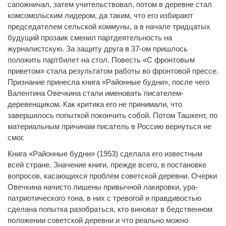
сапожничал, затем учительствовал, потом в деревне стал
комсомольским лидером, да таким, что его избирают
председателем сельской коммуны, а в начале тридцатых
будущий прозаик сменил партдеятельность на
журналистскую. За защиту друга в 37-ом пришлось
положить партбилет на стол. Повесть «С фронтовым
приветом» стала результатом работы во фронтовой прессе.
Признание принесла книга «Районные будни», после чего
Валентина Овечкина стали именовать писателем-
деревенщиком. Как критика его не принимали, что
завершилось попыткой покончить собой. Потом Ташкент, по
материальным причинам писатель в Россию вернуться не
смог.
Книга «Районные будни» (1953) сделала его известным
всей стране. Значение книги, прежде всего, в постановке
вопросов, касающихся проблем советской деревни. Очерки
Овечкина начисто лишены привычной лакировки, ура-
патриотического тона, в них с тревогой и правдивостью
сделана попытка разобраться, кто виноват в бедственном
положении советской деревни и что реально можно