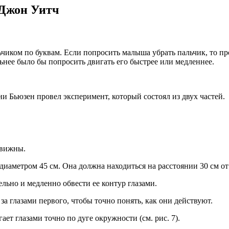
 Джон Уитч
ьчиком по буквам. Если попросить малыша убрать пальчик, то пр
льнее было бы попросить двигать его быстрее или медленнее.
ни Бьюзен провел эксперимент, который состоял из двух частей.
движны.
иаметром 45 см. Она должна находиться на расстоянии 30 см от 
льно и медленно обвести ее контур глазами.
а глазами первого, чтобы точно понять, как они действуют.
ет глазами точно по дуге окружности (см. рис. 7).