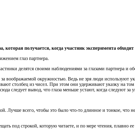
за, которая получается, когда участник эксперимента обходи
ижением глаз партнера.
частники делятся своими наблюдениями за глазами партнера и 
и за воображаемой окружностью. Ведь не зря люди используют ук
ают столбец из чисел. При этом они удерживают указку на том 
тсюда следует вывод, что глаза меньше устают, когда следуют за 
ой. Лучше всего, чтобы это было что-то длинное и тонкое, что не
ать под строкой, которую читаете, и по мере чтения, плавно ее п