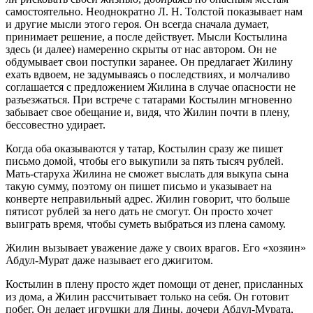
самостоятельно. Неоднократно Л. Н. Толстой показывает нам
и другие мысли этого героя. Он всегда сначала думает,
принимает решение, а после действует. Мысли Костылина
здесь (и далее) намеренно скрыты от нас автором. Он не
обдумывает свои поступки заранее. Он предлагает Жилину
ехать вдвоем, не задумываясь о последствиях, и молчаливо
соглашается с предложением Жилина в случае опасности не
разъезжаться. При встрече с татарами Костылин мгновенно
забывает свое обещание и, видя, что Жилин почти в плену,
бессовестно удирает.
Когда оба оказываются у татар, Костылин сразу же пишет
письмо домой, чтобы его выкупили за пять тысяч рублей.
Мать-старуха Жилина не сможет выслать для выкупа сына
такую сумму, поэтому он пишет письмо и указывает на
конверте неправильный адрес. Жилин говорит, что больше
пятисот рублей за него дать не смогут. Он просто хочет
выиграть время, чтобы суметь выбраться из плена самому.
Жилин вызывает уважение даже у своих врагов. Его «хозяин»
Абдул-Мурат даже называет его джигитом.
Костылин в плену просто ждет помощи от денег, присланных
из дома, а Жилин рассчитывает только на себя. Он готовит
побег. Он делает игрушки для Дины, дочери Абдул-Мурата,