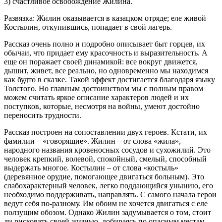
3) счастливое освобождение Жилина.
Развязка: Жилин оказывается в казацком отряде; еле живой
Костылин, откупившись, попадает в свой лагерь.
Рассказ очень полно и подробно описывает быт горцев, их
обычаи, что придает ему красочность и выразительность. А
еще он поражает своей динамикой: все вокруг движется,
дышит, живет, все реально, но одновременно мы находимся
как будто в сказке. Такой эффект достигается благодаря языку
Толстого. Но главным достоинством мы с полным правом
можем считать яркое описание характеров людей и их
поступков, которые, несмотря на войны, умеют достойно
переносить трудности.
Рассказ построен на сопоставлении двух героев. Кстати, их
фамилии – «говорящие». Жилин – от слова «жила»,
народного названия кровеносных сосудов и сухожилий. Это
человек крепкий, волевой, спокойный, смелый, способный
выдержать многое. Костылин – от слова «костыль»
(деревянное орудие, помогающее двигаться больным). Это
слабохарактерный человек, легко поддающийся унынию, его
необходимо поддерживать, направлять. С самого начала герои
ведут себя по-разному. Им обоим не хочется двигаться с еле
ползущим обозом. Однако Жилин задумывается о том, стоит
ли рисковать своей жизнью, добираясь по опасным местам