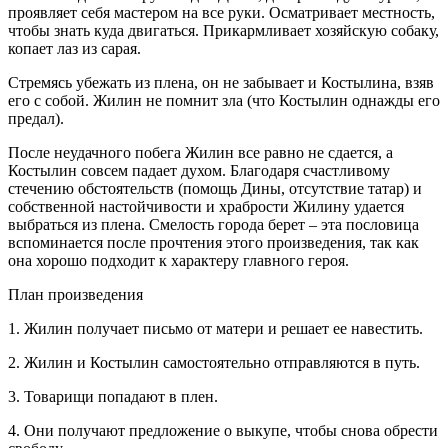
проявляет себя мастером на все руки. Осматривает местность,
чтобы знать куда двигаться. Прикармливает хозяйскую собаку,
копает лаз из сарая.
Стремясь убежать из плена, он не забывает и Костылина, взяв
его с собой. Жилин не помнит зла (что Костылин однажды его
предал).
После неудачного побега Жилин все равно не сдается, а
Костылин совсем падает духом. Благодаря счастливому
стечению обстоятельств (помощь Дины, отсутствие татар) и
собственной настойчивости и храбрости Жилину удается
выбраться из плена. Смелость города берет – эта пословица
вспоминается после прочтения этого произведения, так как
она хорошо подходит к характеру главного героя.
План произведения
1. Жилин получает письмо от матери и решает ее навестить.
2. Жилин и Костылин самостоятельно отправляются в путь.
3. Товарищи попадают в плен.
4. Они получают предложение о выкупе, чтобы снова обрести