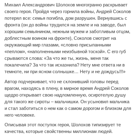
Михаил Александрович Шолохов многогранно раскрывает
своего героя. Пройдя через горнила войны, Андрей Соколов
потерял все: семья погибла, дом разрушен. Вернувшись с
фронта (он до войны трудился на земле и на заводе, был
хорошим семьянином, нежным мужем и заботливым отцом,
доблестным воином на фронте), Соколов смотрит на
окружающий мир глазами, «словно присыпанными
«пеплом», «наполненными неизбывной тоской». С его губ
срываются слова: «За что же ты, жизнь, меня так
покалечила? За что так исказнила? Нету мне ответа ни в
темноте, ни при ясном солнышке… Нету и не дождусь!!!»
Автор подчеркивает, что не склонивший головы перед
врагом, находясь в плену, в мирное время Андрей Соколов
щедро открывает свою надломленную, осиротелую душу
для такого же сироты – мальчишки. Он усыновил мальчика
и стал заботиться о нем как о самом дорогом и близком для
него человеке.
Описывая этот поступок героя, Шолохов типизирует те
качества, которые свойственны миллионам людей.