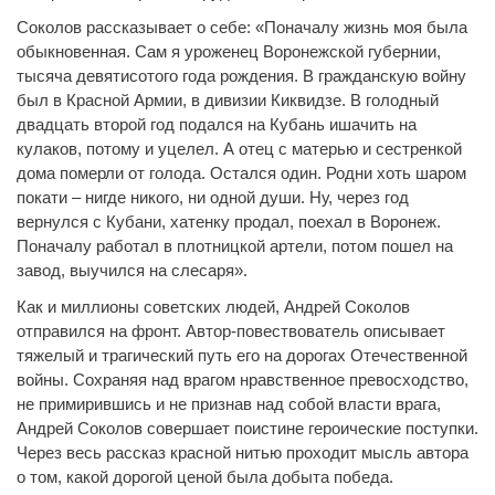
Соколов рассказывает о себе: «Поначалу жизнь моя была
обыкновенная. Сам я уроженец Воронежской губернии,
тысяча девятисотого года рождения. В гражданскую войну
был в Красной Армии, в дивизии Киквидзе. В голодный
двадцать второй год подался на Кубань ишачить на
кулаков, потому и уцелел. А отец с матерью и сестренкой
дома померли от голода. Остался один. Родни хоть шаром
покати – нигде никого, ни одной души. Ну, через год
вернулся с Кубани, хатенку продал, поехал в Воронеж.
Поначалу работал в плотницкой артели, потом пошел на
завод, выучился на слесаря».
Как и миллионы советских людей, Андрей Соколов
отправился на фронт. Автор-повествователь описывает
тяжелый и трагический путь его на дорогах Отечественной
войны. Сохраняя над врагом нравственное превосходство,
не примирившись и не признав над собой власти врага,
Андрей Соколов совершает поистине героические поступки.
Через весь рассказ красной нитью проходит мысль автора
о том, какой дорогой ценой была добыта победа.