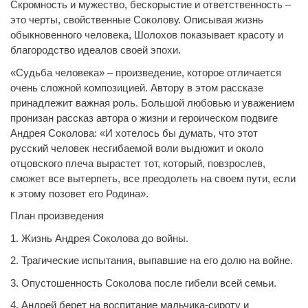
Скромность и мужество, бескорыстие и ответственность –
это черты, свойственные Соколову. Описывая жизнь
обыкновенного человека, Шолохов показывает красоту и
благородство идеалов своей эпохи.
«Судьба человека» – произведение, которое отличается
очень сложной композицией. Автору в этом рассказе
принадлежит важная роль. Большой любовью и уважением
пронизан рассказ автора о жизни и героическом подвиге
Андрея Соколова: «И хотелось бы думать, что этот
русский человек несгибаемой воли выдюжит и около
отцовского плеча вырастет тот, который, повзрослев,
сможет все вытерпеть, все преодолеть на своем пути, если
к этому позовет его Родина».
План произведения
1. Жизнь Андрея Соколова до войны.
2. Трагические испытания, выпавшие на его долю на войне.
3. Опустошенность Соколова после гибели всей семьи.
4. Андрей берет на воспитание мальчика-сироту и