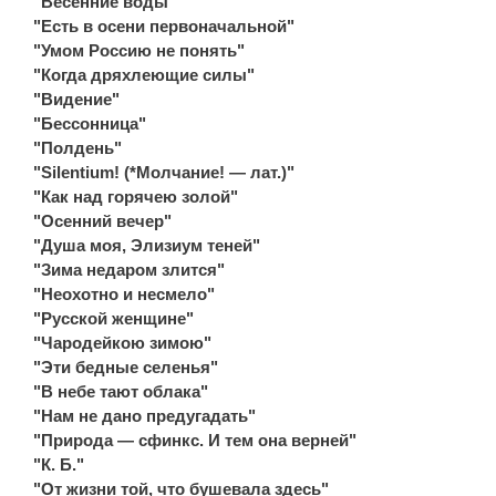
"Весенние воды"
"Есть в осени первоначальной"
"Умом Россию не понять"
"Когда дряхлеющие силы"
"Видение"
"Бессонница"
"Полдень"
"Silentium! (*Молчание! — лат.)"
"Как над горячею золой"
"Осенний вечер"
"Душа моя, Элизиум теней"
"Зима недаром злится"
"Неохотно и несмело"
"Русской женщине"
"Чародейкою зимою"
"Эти бедные селенья"
"В небе тают облака"
"Нам не дано предугадать"
"Природа — сфинкс. И тем она верней"
"К. Б."
"От жизни той, что бушевала здесь"