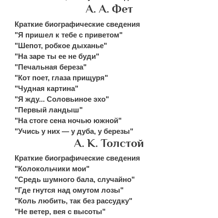
А. А. Фет
Краткие биографические сведения
"Я пришел к тебе с приветом"
"Шепот, робкое дыханье"
"На заре ты ее не буди"
"Печальная береза"
"Кот поет, глаза прищуря"
"Чудная картина"
"Я жду... Соловьиное эхо"
"Первый ландыш"
"На стоге сена ночью южной"
"Учись у них — у дуба, у березы"
А. К. Толстой
Краткие биографические сведения
"Колокольчики мои"
"Средь шумного бала, случайно"
"Где гнутся над омутом лозы"
"Коль любить, так без рассудку"
"Не ветер, вея с высоты"