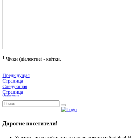
1
Чічки (діалектне) - квітки.
Предыдущая
Страница
Следующая
Страница
Оглавление
Дорогие посетители!
Учитесь, познавайте что-то новое вместе со Scribble! И