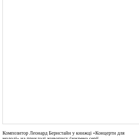
Композитор
Леонард Бернстайн
у книжці «Концерти для
молоді» на прикладі живопису (зокрема серії