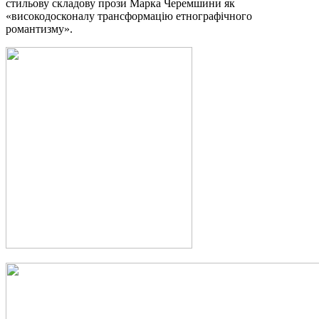
стильову складову прози Марка Черемшини як
«високодосконалу трансформацію етнографічного
романтизму».