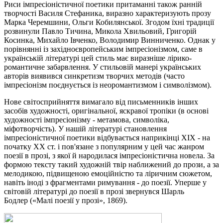
Риси імпресіоністичної поетики притаманні також ранній
творчості Василя Стефаника, виразно характеризують прозу
Марка Черемшини, Ольги Кобилянської. Згодом їхні традиції
розвинули Павло Тичина, Микола Хвильовий, Григорій
Косинка, Михайло Івченко, Володимир Винниченко. Однак у
порівнянні із західноєвропейським імпресіонізмом, саме в
українській літературі цей стиль має виразніше лірико-
романтичне забарвлення. У стильовій манері українських
авторів виявився синкретизм творчих методів (часто
імпресіонізм поєднується із
неоромантизмом
і символізмом).
Нове світосприйняття вимагало від письменників інших
засобів художності, оригінальної, яскравої тропіки (в основі
художності імпресіонізму - метамова, символіка,
міфотворчість). У нашій літературі становлення
імпресіоністичної поетики відбувається наприкінці ХІХ - на
початку ХХ ст. і пов'язане з популярним у цей час жанром
поезії в прозі, з якої й народилася імпресіоністична новела. За
формою тексту такий художній твір наближений до прози, а за
мелодикою, підвищеною емоційністю та ліричним сюжетом,
навіть іноді з фрагментами римування - до поезії. Уперше у
світовій літературі до поезії в прозі звернувся
Шарль
Бодлер
(«Малі поезії у прозі», 1869).