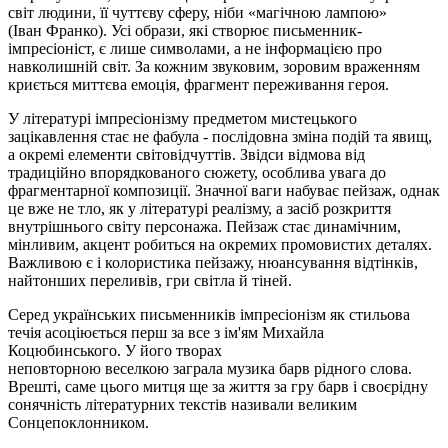
світ людини, її чуттєву сферу, ніби «магічною лампою»
(Іван
Франко).
Усі образи, які створює письменник-
імпресіоніст, є лише символами, а не інформацією про
навколишній світ. За кожним звуковим, зоровим враженням
криється миттєва емоція, фрагмент переживання героя.
У літературі імпресіонізму предметом мистецького
зацікавлення стає не фабула - послідовна зміна подій та явищ,
а окремі елементи світовідчуттів. Звідси відмова від
традиційно впорядкованого сюжету, особлива увага до
фрагментарної композиції. Значної ваги набуває пейзаж, однак
це вже не тло, як у літературі реалізму, а засіб розкриття
внутрішнього світу персонажа. Пейзаж стає динамічним,
мінливим, акцент робиться на окремих промовистих деталях.
Важливою є і колористика пейзажу, нюансування відтінків,
найтонших переливів, гри світла й тіней.
Серед українських письменників імпресіонізм як стильова
течія асоціюється перш за все з ім'ям Михайла
Коцюбинського. У його творах
неповторною
веселкою
заграла музика барв рідного слова.
Врешті, саме цього митця ще за життя за гру барв і своєрідну
сонячність літературних текстів називали великим
Сонцепоклонником.