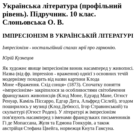
Українська література (профільний
рівень). Підручник. 10 клас.
Слоньовська О. В.
ІМПРЕСІОНІЗМ В УКРАЇНСЬКІЙ ЛІТЕРАТУРІ
Імпресіонізм - ностальгійний спалах мрії про гармонію.
Юрій
Кузнецов
Як художнє явище імпресіонізм виник насамперед у живописі.
Назва (від фр.
impression
- враження) однієї з основних течій
модернізму походить від назви картини
Клода
Моне
«Враження. Схід сонця» (1873). Спочатку поняття
«імпресіонізм» закріпилося за особливостями світобачення
французьких живописців
(Клод
Моне,
Едуард Мане, Огюст
Ренуар,
Каміль Піссарро, Едгар Дега,
Альфред
Сіслей), згодом
поширилось у музиці (Клод Дебюссі, Ігор Стравинський) та
скульптурі
(Огюст Роден).
У літературі ж імпресіонізм
пов'язують насамперед з іменами французьких письменників
Гі де
Мопассана, Жуля
та Едмона Гонкурів, а також
австрійця
Стефана Цвейга,
норвежця
Кнута
Гамсуна.