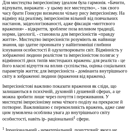
Для мистецтва імпресіонізму ідеалом була гармонія. «Бачити,
відчувати, виражати - у цьому все мистецтво», - так свого
часу брати Гонкури визначили чільну рису імпресіонізму. На
відміну від реалізму, імпресіонізм вільний від повчальних
настанов, заідеологізованості, адже фіксація «миттєвого
враження» - відкриття, зроблене поза впливом традиції,
норми, ідеології, - становила для імпресіоністів «правду
життя». Мистецтво імпресіоністи розуміють як найвище
знання, що здатне проникати у найінтимніші глибини
існування особистості й одухотворювати світ. Відмінність у
зображенні людини реалістом та імпресіоністом полягає у
відмінності двох типів мистецьких вражень: для реаліста - це
його власні відчуття на вплив суспільства, оцінка соціальних
параметрів життя; для імпресіоніста - домінанта внутрішнього
світу в зображенні людини (враження від вражень).
Імпресіоністові важливо показати враження як сліди, що
залишаються в психічній, духовній і душевній сферах, а це
можна зробити лише через почуття і переживання. У
мистецтві імпресіонізму нема чіткого поділу на прекрасне й
потворне. Важливішою є переконливість вражень, адже саме
цим зумовлена особлива увага до внутрішнього світу
1
особистості, навіть ір- раціональної
сфери.
1
Ірраціональний - нематеріальний, почуттєвий; якого не