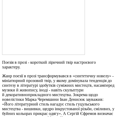
Поезія в прозі - короткий ліричний твір настроєвого
характеру.
Жанр поезії в прозі трансформувався в «синтетичну новелу» -
мініатюрний прозовий твір, у якому домінувала тенденція до
синтезу в літературі здобутків суміжних мистецтв, насамперед
музики й живопису, іноді - навіть скульптури
й
декоративноприкладного
мистецтва. Зокрема щодо
новелістики Марка Черемшини Іван Денисюк зауважив:
«Його літературний стиль нагадує стиль гуцульського
мистецтва - вишивки, щедро інкрустованої різьби, сміливих, у
буйних кольорах прикрас одягу». А Сергій Єфремов визначає