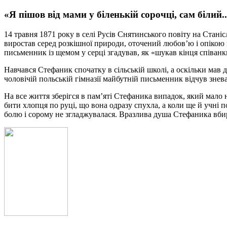
«Я пішов від мами у біленькій сорочці, сам білий.
14 травня 1871 року в селі Русів Снятинського повіту на Стан
виростав серед розкішної природи, оточений любов’ю і опікою ма
письменник із щемом у серці згадував, як «шукав кінця співан
Навчався Стефаник спочатку в сільській школі, а оскільки мав 
чоловічій польській гімназії майбутній письменник відчув знев
На все життя зберігся в пам’яті Стефаника випадок, який мало 
бити хлопця по руці, що вона одразу спухла, а коли ще й учні п
болю і сорому не згладжувалася. Вразлива душа Стефаника вбир