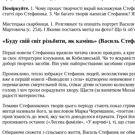
Поміркуйте.
1. Чому процес творчості вкрай виснажував Стефан
статті про Стефаника. 3. Чи багато творів написав Стефаник?
Мистецька скарбниця.
1. Розгляньте та опишіть портрет Васил
Мартовича (с. 254). І Якими постають митці на фото? Що їх об
«Буду свій світ різьбити, як камінь» (Василь Сте
Перші новели Стефаника вразили читача своєю правдою, а кри
за своє літературне існування, як Кобилянській. Чи то яскраві
доборі творчих засобів. Він уміє найпростішими засобами спр
Проникливо, тепло зображує Стефаник людей, мозолястими рука
вже в першій новелі «Виводили з села» відтворено невимовне г
перемагаючи смертельний біль, співає дітям останню колискову;
голову і хоч трохи порадувати хвору. Щастя (за винятком Миха
радості материнства.
Темами Стефаникових творів цього періоду стають показ стрімк
митця називали його, за висловом Марка Черемшини, «поетом м
прив’язаність до землі, яку часто доводилося втрачати. Герої й
пропивають останнє («Лесева фамілія», «У корчмі»), ті, що стаю
Обираючи сюжети з сільського життя, Василь Стефаник не обмеж