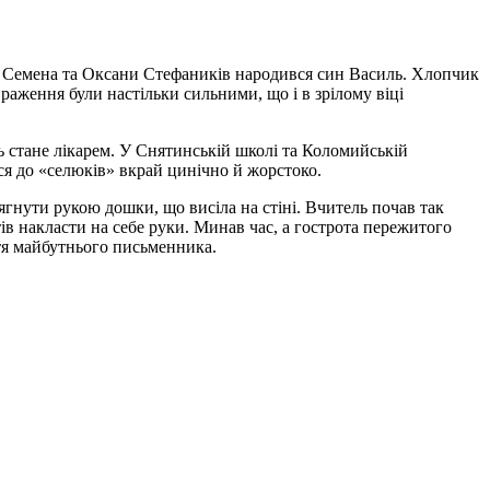
ні Семена та Оксани Стефаників народився син Василь. Хлопчик
враження були настільки сильними, що і в зрілому віці
ь стане лікарем. У Снятинській школі та Коломийській
ися до «селюків» вкрай цинічно й жорстоко.
ягнути рукою дошки, що висіла на стіні. Вчитель почав так
тів накласти на себе руки. Минав час, а гострота пережитого
ття майбутнього письменника.