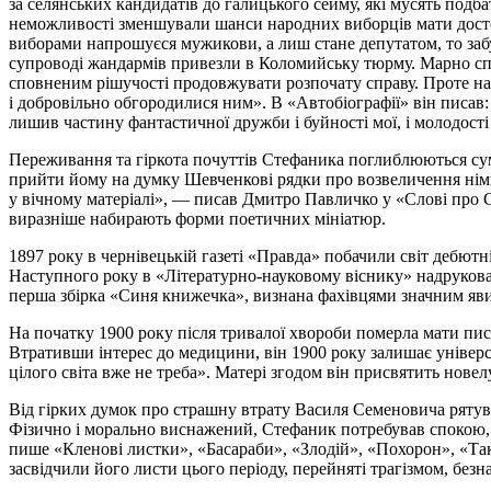
за селянських кандидатів до галицького сейму, які мусять подб
неможливості зменшували шанси народних виборців мати досто
виборами напрошуєся мужикови, а лиш стане депутатом, то забу
супроводі жандармів привезли в Коломийську тюрму. Марно сп
сповненим рішучості продовжувати розпочату справу. Проте на в
і добровільно обгородилися ним». В «Автобіографії» він писав:
лишив частину фантастичної дружби і буйності мої, і молодості
Переживання та гіркота почуттів Стефаника поглиблюються сумн
прийти йому на думку Шевченкові рядки про возвеличення німих
у вічному матеріалі», — писав Дмитро Павличко у «Слові про С
виразніше набирають форми поетичних мініатюр.
1897 року в чернівецькій газеті «Правда» побачили світ дебют
Наступного року в «Літературно-науковому віснику» надрукова
перша збірка «Синя книжечка», визнана фахівцями значним явищ
На початку 1900 року
після
тривалої хвороби померла мати пис
Втративши інтерес до медицини, він 1900 року залишає університ
цілого світа вже не треба». Матері згодом він присвятить новел
Від гірких думок про страшну втрату Василя Семеновича рятува
Фізично
і
морально виснажений, Стефаник потребував спокою,
пише «Кленові
листки»,
«Басараби», «Злодій», «Похорон», «Та
засвідчили його листи цього періоду, перейняті трагізмом, безна