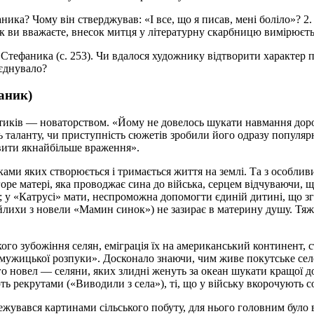
ика? Чому він стверджував: «І все, що я писав, мені боліло»? 2
 Як ви вважаєте, внесок митця у літературну скарбницю вимірює
я Стефаника (с. 253). Чи вдалося художнику відтворити характер 
’єднувало?
фаник)
тиків
—
новаторством. «Йому не довелось шукати навмання доро
сть таланту, чи приступність сюжетів зробили його одразу популя
авити якнайбільше враження».
ми яких створюється і тримається життя на землі. Та з особли
оре матері, яка проводжає сина до війська, серцем відчуваючи,
 у «Катрусі» мати, неспроможна допомогти єдиній дитині, що згас
йлихи з новели «Мамин синок») не зазирає в материну душу. Тяж
ого зубожіння селян, еміграція їх на американський континент,
ужицької розпуки». Досконало знаючи, чим живе покутське село
ого новел
—
селяни, яких злидні женуть за океан шукати кращої д
ть рекрутами («Виводили з села»), ті, що у війську вкорочують со
увався картинами сільського побуту, для нього головним було в