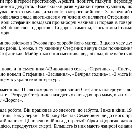
ати про інтереси простолюду. Арешти, побиття, підкупи, переслід
йного депутата. «Вже скільки разів мужики переконувалися, щ
ває не то за мужика, а за повіт, з котрого вийшов». За передви
одівалася влада двотижневим ув’язненням налякати Стефаника, 
олі Стефаник довідався про виборчі махінації і порвав із товар
 «Я пішов своєю дорогою. Та дорога самотна, якась темна і тяжко
 мої».
ою звісткою з Русова про хворобу його матері. З цього часу ду
 рабів. І, може, в ту хвилину Стефаник відчув своє покликання
тефаника». Майбутнього письменника дедалі владніше вабить літе
ні новели письменника («Виводили з села», «Стратився», «Лист»,
но новели Стефаника «Засідання», «Вечірня година» і «З міста 
ем в українській літературі.
ьменника. Після похорону згорьований Стефаник повернувся до 
ет. Розраду Стефаник знаходить у спогадах про маму, в яких «сті
у «Дорога».
ла робота. Він працював до знемоги, до забуття. І вже
в
кінці 1
 тиші. Тож
у
червні 1900 року Василь Семенович їде до свого при
кий панок». Ці новели ввійшли до третьої збірки «Дорога», дато
дією, передчуттям смерті. Більшість із них мають жанрові ознаки 