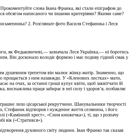
. Прокоментуйте слова Івана Франка, які стали епіграфом до
ться обсягом написаного чи іншими критеріями? Якими саме?
письменника? 2. Розгляньте фото Василя Стефаника і Леся
ги, як Федьковичеві,
—
зазначала Леся Українка,— ні боротись
рним. Він досконало володіє формою і має подиву гідний смак у
вим душевним трепетом він малює жінку-матір. Знаменно, що
 що прощається з ним назавжди. У «Кленових листках» мати,
ає на очах, за останні гроші купує квіти, щоб заквітчати їй
ка, виснажлива праця забирає в неї силу
і
здоров’я, позбавляє
 страшне лихо цісарської рекрутчини. Шанувальники творчості
, Стефаник відтворив і нужденне життя селянина, і його
олі («Камінний хрест», «Синя книжечка»), ті, що з розпачу
бі вік («Стратився»).
ідтворення духовного світу людини. Іван Франко так сказав