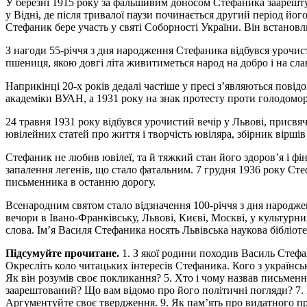
У березні 1915 року за фальшивим доносом Стефаника заарешту
у Відні, де після тривалої паузи починається другий період його
Стефаник бере участь у святі Соборності України. Він встановлю
З нагоди 55-річчя з дня народження Стефаника відбувся урочисти
пшениця, якою довгі літа живитиметься народ на добро і на слав
Наприкінці 20-х років дедалі частіше у пресі з’являються пові
академіки ВУАН, а 1931 року на знак протесту проти голодомору
24 травня 1931 року відбувся урочистий вечір у Львові, присвяч
ювілейних статей про життя і творчість ювіляра, збірник віршів
Стефаник не любив ювілеї, та й тяжкий стан його здоров’я і 
запалення легенів, що стало фатальним. 7 грудня 1936 року Стеф
письменника в останню дорогу.
Всенародним святом стало відзначення 100-річчя з дня народжен
вечори в Івано-Франківську, Львові, Києві, Москві, у культур
слова. Ім’я Василя Стефаника носять Львівська наукова бібліот
Підсумуйте прочитане.
1. З якої родини походив Василь Стефа
Окресліть коло читацьких інтересів Стефаника. Кого з українс
Як він розумів своє покликання? 5. Хто і чому назвав письмен
заарештований? Що вам відомо про його політичні погляди? 7. 
Аргументуйте своє твердження. 9. Як пам’ять про видатного про