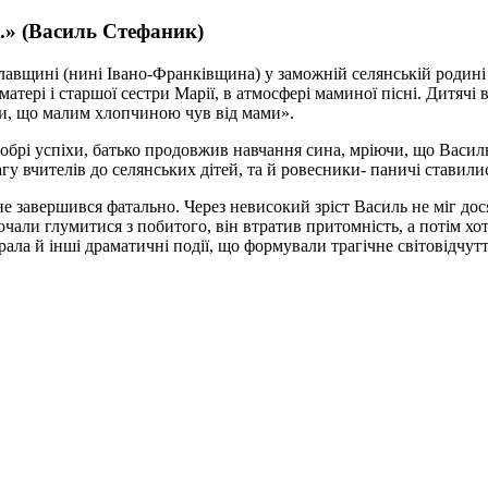
..» (Василь Стефаник)
іславщині (нині Івано-Франківщина) у заможній селянській роди
тері і старшої сестри Марії, в атмосфері маминої пісні. Дитячі 
ки, що малим хлопчиною чув від мами».
добрі успіхи, батько продовжив навчання сина, мріючи, що Васил
агу вчителів до селянських дітей, та й ровесники- паничі ставил
не завершився фатально. Через невисокий зріст Василь не міг дос
очали глумитися з побитого, він втратив притомність, а потім хо
ала й інші драматичні події, що формували трагічне світовідчу