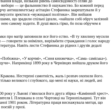
ування влади, низький рівень самосвідомості селян до
о вибори — це фалыиивство й ошуканство. Бо кожний перед
борчу антишляхетську агітацію Стефаника заарештували й у
змусити зректися «мужицької політики». Він вийшов
ишами, що зрадили спільні ідеали, «найшли собі обруч залізний
 нею самому ходити. В душі якось гірко, бо поза обручем я
мки про матір заповнили все його єство. «В ту хвилину мусили
 — говорити за онімілих, вирізьбити страждання і голос народу
ратура. Навіть листи Стефаника до рідних і друзів дедалі
 «Побожна», «У корчмі», «Синя книжечка», «Сама- саміська»).
йдучи». Наприкінці 1899 року в Чернівцях вийшла друком його
Кракова. Нестерпні самотність,
жаль
і розпач охопили його.
лько великого і глубокого, що мені ні науки, ні людей, ані
900 року
у
Львові з’явилася його друга збірка «Камінний хрест».
ятеля І. Плешкана в село Чортовці на Тернопільщині. Тут він
ваної 1901 роком. Літературна праця виснажувала митця, що
поезій у прозі.