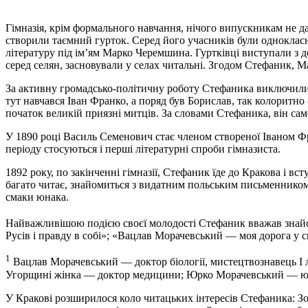
Гімназія, крім формального навчання, нічого випускникам не да
створили таємний гурток. Серед його учасників були одноклас
літературу під ім’ям Марко Черемшина. Гуртківці виступали з д
серед селян, засновували у селах читальні. Згодом Стефаник,
За активну громадсько-політичну роботу Стефаника виключили 
тут навчався Іван Франко, а поряд був Борислав, так колоритн
початок великій приязні митців. За словами Стефаника, він са
У 1890 році Василь Семенович стає членом створеної Іваном Фра
періоду стосуються і перші літературні спроби гімназиста.
1892 року, по закінченні гімназії, Стефаник їде до Кракова і в
багато читає, знайомиться з видатним польським письменнико
смаки юнака.
Найважливішою подією своєї молодості Стефаник вважав знай
Русів і правду в собі»; «Вацлав Морачевський
—
моя дорога у с
1
Вацлав Морачевський
—
доктор біології, мистецтвознавець 
Угорщині жінка
—
доктор медицини; Юрко Морачевський
—
ю
У Кракові розширилося коло читацьких інтересів Стефаника: Зо