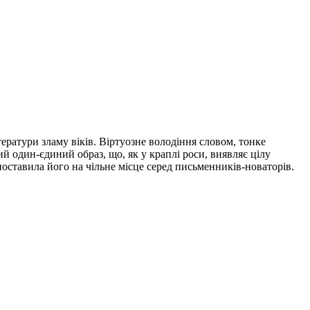
ератури зламу віків. Віртуозне володіння словом, тонке
й один-єдиний образ, що, як у краплі роси, виявляє цілу
оставила його на чільне місце серед письменників-новаторів.