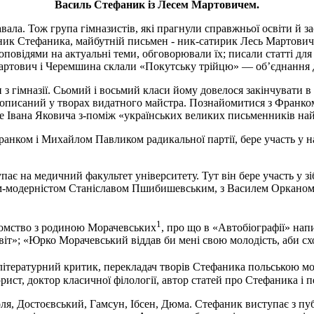
Василь Стефаник із Лесем Мартовичем.
вала. Тож група гімназистів, які прагнули справжньої освіти й з
ник Стефаника, майбутній письмен - ник-сатирик Лесь Мартович
оповідями на актуальні теми, обговорювали їх; писали статті дл
 Мартович і Черемшина склали «Покутську трійцю» — об’єднання 
з гімназії. Сьомий і восьмий класи йому довелося закінчувати 
о описаний у творах видатного майстра. Познайомитися з Франком
ме Івана Яковича з-поміж «українських великих письменників на
нком і Михайлом Павликом радикальної партії, бере участь у напи
ступає на медичний факультет університету. Тут він бере участь у
м-модерністом Станіславом Пшибишевським, з Василем Орканом 
1
омство з родиною Морачевських
, про що в «Автобіографії» на
віт»; «Юрко Морачевський віддав би мені свою молодість, аби схо
І літературний критик, перекладач творів Стефаника польською
рист, доктор класичної філології, автор статей про Стефаника і
ля, Достоєвський, Гамсун, Ібсен, Дюма. Стефаник виступає з пу