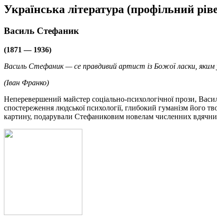
Українська література (профільний ріве
Василь Стефаник
(1871 — 1936)
Василь Стефаник — се правдивий артист із Божої ласки, яким
(Іван Франко)
Неперевершений майстер соціально-психологічної прози, Василь 
спостереження людської психології, глибокий гуманізм його тво
картину, подарували Стефаниковим новелам численних вдячних ч