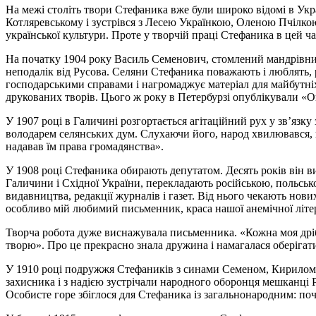
На межі століть твори Стефаника вже були широко відомі в Укра
Котляревському і зустрівся
з
Лесею Українкою, Оленою Пчілкою
української культури. Проте
у
творчій праці Стефаника в цей ча
На початку 1904 року Василь Семенович, стомлений мандрів
неподалік
від
Русова. Селяни
Стефаника
поважають
і
люблять,
господарськими
справами і нагромаджує
матеріал для майбутн
друкованих
творів. Цього ж року в Петербурзі
опублікували «О
У 1907 році в
Галичині розгортається агітаційний
рух
у зв’язку
володарем селянських дум. Слухаючи його,
народ хвилювався,
надавав їм права громадянства».
У 1908 році Стефаника обирають депутатом. Десять років він 
Галичини
і
Східної України, перекладають російською, польсь
видавництва, редакції журналів і газет. Від нього чекають нови
особливо мій любимий письменник, краса нашої анемічної літе
Творча робота дуже виснажувала письменника. «Кожна моя дрібни
творю». Про це прекрасно знала дружина і намагалася оберігати 
У 1910 році подружжя Стефаників з синами Семеном, Кирилом і
захисника
і
з надією зустрічали народного оборонця мешканці Ру
Особисте горе збіглося для Стефаника із загальнонародним: по