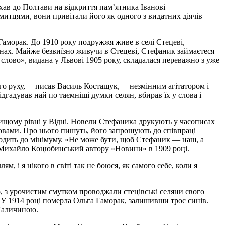
хав до Полтави на відкриття пам’ятника Іванові
цями, вони привітали його як одного з видатних діячів
Гаморак. До 1910 року
подружжя
живе в селі Стецеві,
тинах. Майже
безвиїзно
живучи в Стецеві, Стефаник займаєтеся
 слово»,
видана у
Львові 1905 року, складалася переважно з
уже
ого
руху,—
писав
Василь
Костащук,— незмінним агітатором
і
дгадував най по таємніші думки селян, вбирав їх у слова і
ищому рівні у Відні. Новели Стефаника друкують у часописах
овами. Про нього пишуть, його запрошують до співпраці
 зводить до мінімуму. «Не може бути, щоб Стефаник — наш, а
 Михайло Коцюбинський автору «Новини» в 1909 році.
і я нікого в світі так не боюся, як самого себе, коли я
 з урочистим смутком проводжали стецівські селяни свого
у. У 1914 році померла Ольга Гаморак, залишивши троє синів.
 Галичиною.