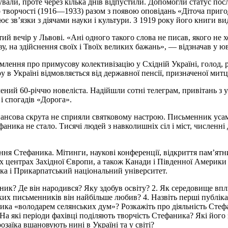
вали, проте через кілька днів відпустили. Допомогли статус п
 творчості (1916
—
1933) разом з появою оповідань «Діточа пригод
є зв’язки з діячами науки і культури. З 1919 року його книги ви
й вечір у Львові. «Ані одного такого слова не писав, якого не х
у, на здійснення своїх і Твоїх великих бажань»,
—
відзначав у ю
домлення про примусову колективізацію у Східній Україні, голод,
 в Україні відмовляється від державної пенсії, призначеної митц
ений 60-річчю новеліста. Надійшли сотні телеграм, привітань з у
 і спогадів «Дорога».
фінансова скрута не сприяли святковому настрою. Письменник уса
аника не стало. Тисячі людей з навколишніх сіл і міст, численні
ня Стефаника. Мітинги, наукові конференції, відкриття пам’ятни
них центрах Західної Європи, а також Канади і Південної Америки
ека і Прикарпатський національний університет.
ник? Де він народився? Яку здобув освіту? 2. Як середовище впл
ьких письменників він найбільше любив? 4. Назвіть перші публік
ника «володарем селянських дум»? Розкажіть про діяльність Стеф
На які періоди фахівці поділяють творчість Стефаника? Які його
заїка вшановують нині в Україні та у світі?