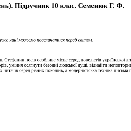
нь). Підручник 10 клас. Семенюк Г. Ф.
 уже нині можемо повеличатися перед світом.
Стефаник посів особливе місце серед новелістів української літ
рів, уміння осягнути безодні людської душі, віднайти неповторни
итачів серед різних поколінь, а модерністська техніка письма п