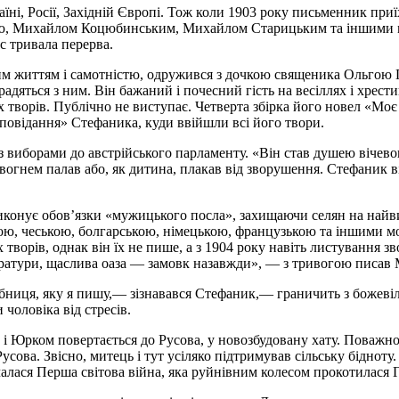
їні, Росії, Західній Європі. Тож коли 1903 року письменник приї
, Михайлом Коцюбинським, Михайлом Старицьким та іншими мит
с тривала перерва.
ним життям
і
самотністю,
одружився
з дочкою священика Ольгою 
 радяться
з
ним. Він бажаний і почесний гість на весіллях і хрес
іх
творів. Публічно
не
виступає.
Четверта збірка його новел «Моє
повідання» Стефаника, куди
ввійшли всі його твори.
 з
виборами
до австрійського парламенту.
«Він став душею вічев
вогнем палав або, як дитина,
плакав від зворушення. Стефаник ві
виконує обов’язки «мужицького посла», захищаючи селян на найв
кою, чеською, болгарською, німецькою, французькою та іншими м
х творів, однак він їх не пише, а з 1904 року навіть листування
ратури, щаслива оаза — замовк назавжди»,
—
з тривогою писав
ця, яку я пишу,— зізнавався Стефаник,— граничить з божевіллям, 
чоловіка від стресів.
 Юрком повертається до Русова, у новозбудовану хату. Поважно,
сова. Звісно, митець і тут усіляко підтримував сільську біднот
чалася Перша світова війна, яка руйнівним колесом прокотилася