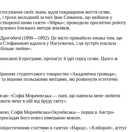
астосування своїх знань задля покращення життя селян,
, і трохи молодший за них Іван Семанюк, що ввійшов у
я створеної ними газети «Збірка»; проводили просвітню роботу
духовно близьких митців-земляків.
в Дрогобичі
(1890
—
1892). Це місто привабило юнака тим, що
 Стефаникові вдалося у Нагуєвичах, і ця зустріч поклала
йбільше любив».
санні її програми, пропагує її ідеї серед селян. Цього ж
 зібраннях студентського товариства «Академічна громада»,
та іншими польськими митцями, які розвинули естетичні
писав: «Софія Морачевська — пані, що навчила мене любити
вати мене в ній від бруду світу».
 мовою; Софія Морачёвська-Окунёвська— перша в Австро-
 перекладач його новел німецькою мовою.
бліцистичними статтями в газетах «Народ», «Хлібороб», агітує