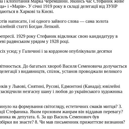
осла і клопотання Марка Черемшини. Якийсь час Стефаник живе
а» і «Марія». У січні 1919 року в складі делегації від ЗУНР
даються в Харкові та Києві.
отів написати, і ні одного зайвого слова — сама золота
вілейній статті Богдан Лепкий.
 репресії. 1929 року Стефаник відкликає свою кандидатуру в
еві радянським урядом у 1928 році.
сіх усюд; у Галичині і за кордоном опублікували десятки
мітнюється. До багатьох хвороб Василя Семеновича долучається
 делегації з видавництв, спілок, установ проводжали великого
ків у Львові, Снятині, Русові, Едмонтоні (Канада); ювілейні
 засвідчили незгасну шану і любов до українського художника
инуло на формування світогляду, естетичних смаків митця? 3.
ації Стефаника. Яким прозовим жанрам він віддавав перевагу?
аника як депутата. 6. За що Василь Семенович був
 збірки ви знаєте? 8. Чи мав письменник прижиттєве визнання?