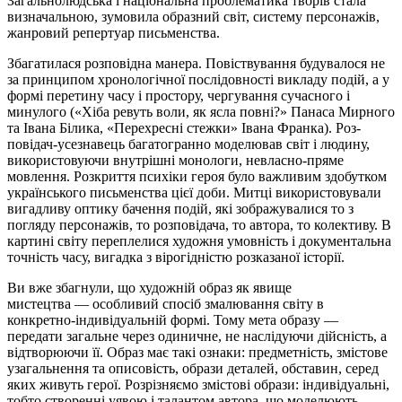
Загальнолюдська
і
національна проблематика творів стала
визначальною, зумовила образний світ, систему персонажів,
жанровий репертуар письменства.
Збагатилася розповідна манера. Повіствування будувалося не
за принципом хронологічної послідовності викладу подій, а у
формі перетину часу і простору, чергування сучасного і
минулого («Хіба ревуть воли, як ясла повні?» Панаса Мирного
та Івана Білика, «Перехресні стежки» Івана Франка). Роз-
повідач-усезнавець багатогранно моделював світ і людину,
використовуючи внутрішні монологи, невласно-пряме
мовлення. Розкриття психіки героя було важливим здобутком
українського письменства цієї доби. Митці використовували
вигадливу оптику бачення подій, які зображувалися то з
погляду персонажів, то розповідача, то автора, то колективу. В
картині світу переплелися художня умовність і документальна
точність часу, вигадка з вірогідністю розказаної історії.
Ви вже збагнули, що художній образ як явище
мистецтва
—
особливий спосіб змалювання світу в
конкретно-індивідуальній формі. Тому мета образу —
передати загальне через одиничне, не наслідуючи дійсність, а
відтворюючи її. Образ має такі ознаки: предметність, змістове
узагальнення та описовість, образи деталей, обставин, серед
яких живуть герої. Розрізняємо змістові образи: індивідуальні,
тобто створенні уявою і талантом автора, що моделюють