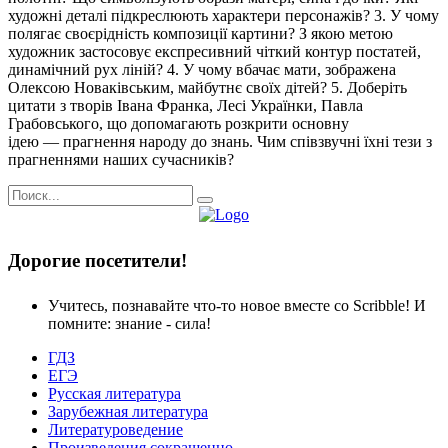
художні деталі підкреслюють характери персонажів? 3. У чому
полягає своєрідність композиції картини? З якою метою
художник застосовує експресивний чіткий контур постатей,
динамічний рух ліній? 4. У чому вбачає мати, зображена
Олексою Новаківським, майбутнє своїх дітей? 5. Доберіть
цитати з творів Івана Франка, Лесі Українки, Павла
Грабовського, що допомагають розкрити основну
ідею
—
прагнення народу до знань. Чим співзвучні їхні тези з
прагненнями наших сучасників?
Дорогие посетители!
Учитесь, познавайте что-то новое вместе со Scribble! И
помните: знание - сила!
ГДЗ
ЕГЭ
Русская литература
Зарубежная литература
Литературоведение
Произведения сокращенно