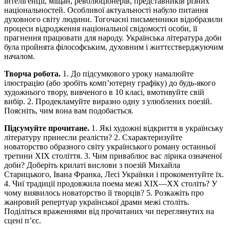
інтелігенції, міщан, революціонерів, представників різних
національностей. Особливої актуальності набуло питання
духовного світу людини. Тогочасні письменники відобразили
процеси відродження національної свідомості особи, її
прагнення працювати для народу. Українська література доби
була пройнята філософським, духовним і життєстверджуючим
началом.
Творча робота.
1.
До підсумкового уроку намалюйте
ілюстрацію (або зробіть комп’ютерну графіку) до будь-якого
художнього твору, вивченого в 10 класі, вмотивуйте свій
вибір. 2. Продекламуйте виразно одну з улюблених поезій.
Поясніть, чим вона вам подобається.
Підсумуйте прочитане.
1. Які художні відкриття в українську
літературу принесли реалісти? 2. Схарактеризуйте
новаторство образного світу українського роману останньої
третини XIX століття. 3. Чим приваблює вас лірика означеної
доби? Доберіть
крилаті вислови з поезій Михайла
Старицького, Івана Франка, Лесі Українки і прокоментуйте їх.
4. Чиї традиції продовжила поема межі XIX
—
XX століть? У
чому виявилось новаторство її творців? 5. Розкажіть про
жанровий репертуар української драми межі століть.
Поділіться враженнями від прочитаних чи переглянутих на
сцені п’єс.