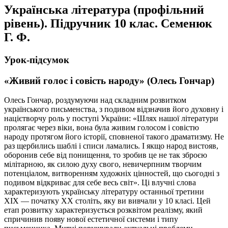
Українська література (профільний
рівень). Підручник 10 клас. Семенюк
Г. Ф.
Урок-підсумок
«Живий голос і совість народу» (Олесь Гончар)
Олесь Гончар, роздумуючи над складним розвитком
українського письменства, з подивом відзначив його духовну і
націєтворчу роль у поступі України: «Шлях нашої літератури
пролягає через віки, вона була живим голосом і совістю
народу протягом його історії, сповненої такого драматизму. Не
раз щербились шаблі і списи ламались. І якщо народ вистояв,
оборонив себе від понищення, то зробив це не так зброєю
мілітарною, як силою духу свого, невичерпним творчим
потенціалом, витворенням художніх цінностей, що сьогодні з
подивом відкриває для себе весь світ». Ці влучні слова
характеризують українську літературу останньої третини
XIX
—
початку XX століть, яку ви вивчали у 10 класі. Цей
етап розвитку характеризується розквітом реалізму, який
спричинив появу нової естетичної системи і типу