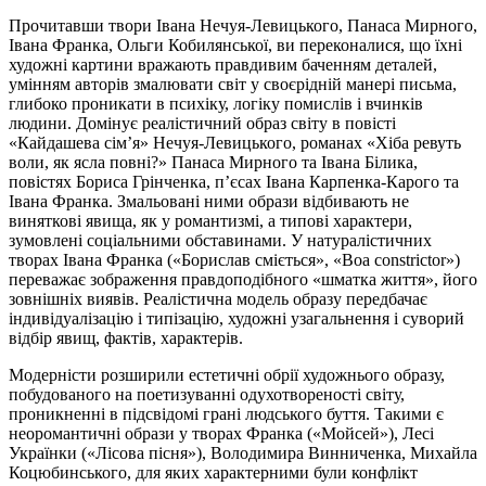
Прочитавши твори Івана Нечуя-Левицького, Панаса Мирного,
Івана Франка, Ольги Кобилянської, ви переконалися, що їхні
художні картини вражають правдивим баченням деталей,
умінням авторів змалювати світ у своєрідній манері письма,
глибоко проникати в психіку, логіку помислів і вчинків
людини. Домінує реалістичний образ світу в повісті
«Кайдашева сім’я» Нечуя-Левицького, романах «Хіба ревуть
воли, як ясла повні?» Панаса Мирного та Івана Білика,
повістях Бориса Грінченка, п’єсах Івана Карпенка-Карого та
Івана Франка. Змальовані ними образи відбивають не
виняткові явища, як у романтизмі, а типові характери,
зумовлені соціальними обставинами. У натуралістичних
творах Івана Франка («Борислав сміється», «Boa constrictor»)
переважає зображення правдоподібного «шматка життя», його
зовнішніх виявів. Реалістична модель образу передбачає
індивідуалізацію і типізацію, художні узагальнення і суворий
відбір явищ, фактів, характерів.
Модерністи розширили естетичні обрії художнього образу,
побудованого на поетизуванні одухотвореності світу,
проникненні в підсвідомі грані людського буття. Такими є
неоромантичні образи у творах Франка («Мойсей»), Лесі
Українки («Лісова пісня»), Володимира Винниченка, Михайла
Коцюбинського, для яких характерними були конфлікт