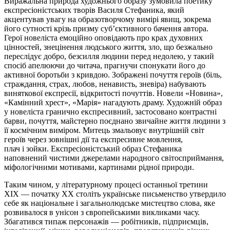
Виражальна природа художнього образу зумовила поетику
експресіоністських творів Василя Стефаника, який
акцентував увагу на образотворчому вимірі явищ, зокрема
його сутності крізь призму суб’єктивного бачення автора.
Герої новеліста емоційно оповідають про крах духовних
цінностей, знецінення людського життя, зло, що безжально
переслідує добро, безсилля людини перед недолею, у такий
спосіб апелюючи до читача, прагнучи спонукати його до
активної боротьби з кривдою. Зображені почуття героїв (біль,
страждання, страх, любов, ненависть, зневіра) набувають
виняткової експресії, відкритості почуттів. Новели «Новина»,
«Камінний хрест», «Марія» нагадують драму. Художній образ
у новеліста гранично експресивний, застосовано контрастні
барви, почуття, майстерно поєднано звичайне життя людини з
її космічним виміром. Митець змальовує внутрішній світ
героїв через зовнішні дії та експресивне мовлення,
плач
і
зойки. Експресіоністський образ Стефаника
наповнений чистими джерелами народного світосприймання,
міфологічними мотивами, картинами рідної природи.
Таким чином, у літературному процесі останньої третини
XIX
—
початку XX століть українське письменство утвердило
себе як національне і загальнолюдське мистецтво слова, яке
розвивалося в унісон з європейськими викликами часу.
Збагатився типаж персонажів
—
робітників, підприємців,