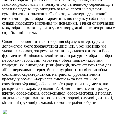
закономірності життя в певну епоху і в певному середовищі, і
загальнолюдські, що виходять за межі епохи і набувають
гуманістичного значення. Є образи, характерні для певної
епохи чи нації, та образи-архетипи, що несуть у собі постійні
ознаки людського мислення чи поведінки. Тільки опанувавши
мову образів, можна увійти у світ твору, який є невичерпним у
сприйманні читача.
Слово
—
основний засіб творення образу в літературі, за
допомогою якого зображується дійсність у конкретних чи
умовних формах, зокрема картини людського життя чи його
фрагменти. Виділяють певні типи літературних образів: образ-
персонаж (герой, тип, характер), образ-пейзаж (картини
природи, які виконують різні функції, як-от: стають тлом для
дії чи переживань героя, його внутрішнього світу, засобом
соціальної характеристики, наприклад, урбаністичний
краєвид у романі «Борислав сміється» та повісті «Боа
constrictor» Франка), образ-інтер’єр (картини предметів, що
розкривають характер людини). Наявні в письменницькому
вжитку образ-емоція, образ-символ, образ-алегорія. З погляду
людського сприймання, розрізняють зорові, слухові, дотикові,
кінетичні (рухливі), смакові, нюхові, термічні образи.