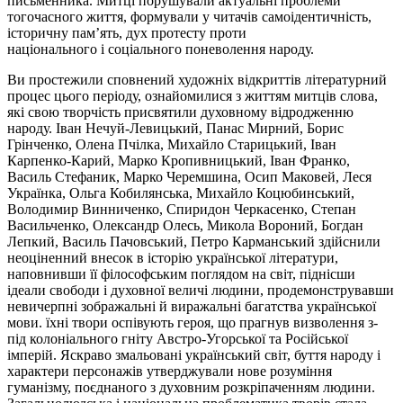
письменника. Митці порушували актуальні проблеми
тогочасного життя, формували у читачів самоідентичність,
історичну пам’ять, дух протесту проти
національного
і
соціального поневолення народу.
Ви простежили сповнений художніх відкриттів літературний
процес цього періоду, ознайомилися з життям митців слова,
які свою творчість присвятили духовному відродженню
народу. Іван Нечуй-Левицький, Панас Мирний, Борис
Грінченко, Олена
Пчілка,
Михайло Старицький, Іван
Карпенко-Карий, Марко Кропивницький, Іван Франко,
Василь Стефаник, Марко Черемшина, Осип Маковей, Леся
Українка, Ольга Кобилянська, Михайло Коцюбинський,
Володимир Винниченко, Спиридон Черкасенко, Степан
Васильченко, Олександр Олесь, Микола Вороний, Богдан
Лепкий, Василь Пачовський, Петро Карманський здійснили
неоціненний внесок в історію української літератури,
наповнивши її філософським поглядом на світ, піднісши
ідеали свободи
і
духовної величі людини, продемонструвавши
невичерпні зображальні й виражальні багатства української
мови. їхні твори оспівують героя, що прагнув визволення з-
під колоніального гніту Австро-Угорської та Російської
імперій. Яскраво змальовані український світ, буття народу і
характери персонажів утверджували нове розуміння
гуманізму, поєднаного з духовним розкріпаченням людини.