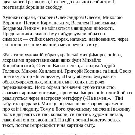
ідеального і реального, інтерес до сильної особистості,
поетизація борців за свободу.
Художні образи, створені Олександром Олесем, Миколою
Вороним, Петром Карманським, Василем Пачовським,
Богданом Лепким, не збігаються з явищами дійсності.
Представники символізму вибудовували образ на
символах
—
стійких метафорах, натяках, навіюваннях, через
які пізнається прихований смисл речей і світу.
Збагатили художній образ українські митці-імпресіоністи,
яскравими представниками яких були Михайло
Коцюбинський, Степан Васильченко, а згодом Андрій
Головко, Микола Хвильовий, Григорій Косинка та інші. Свою
поетику автор «Intermezzo», «Цвіту яблуні» будував на
образах-враженнях, мінливих миттєвих настроях,
переживаннях. Його образи позначені суб’єктивністю,
фрагментарними описами, ліризмом. Імпресіоністичний образ
реалізується через настроєву метафору («На камені», «Тіні
забутих предків»). Митець передає перше зорове враження
про світ і людину. Тому в його художньому мисленні важливу
роль відіграють світло, кольори, світлотіні, художні деталі,
лаконічні описи, асоціації. На цій поетиці конструюється
текст, постає імпресіоністична картина світу.