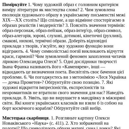
Поміркуйте
1.
Чому художній образ є головним критерієм
виміру літератури як мистецтва слова? 2. Чим зумовлена
еволюція художнього образу в українському письменстві межі
XIX
—
XX століть? Що спільне, а що відмінне спостерігаємо в
образах реалістів і модерністів? 3. Поясніть значення термінів:
образ-персонаж, образ-пейзаж, образ-інтер'єр, образ-символ,
образ-алегорія, зорові, слухові, дотикові, кінетичні (рухливі),
смакові, нюхові, термічні образи. Доберіть відповідні
приклади з творів, з’ясуйте, яку художню функцію вони
відіграють. 4. Чому символістські поезії викликають відчуття
краси, гармонії? Чим зумовлений феномен захоплення читачів
лірикою Олександра Олеся? 5. Одні дослідники творчості
Івана Франка називають його «Каменярем», інші —
відкидають це визначення поета. Висвітліть своє бачення цієї
проблеми. 6. Чи погоджуєтесь ви з метонімією «Леся Українка
— дочка Прометея»? Обґрунтуйте свою позицію. 7. Які
художні відкриття імпресіоністів, експресіоністів та
неоромантиків не втратили свого значення для нас? Наведіть
приклади. 8. Уявіть, що ви вирушаєте в мандрівку в міжзоряні
світи. Які книги українських класиків ви взяли б із собою на
борт космічного корабля? Обґрунтуйте свій вибір.
Мистецька скарбниця
.
1. Розгляньте картину Олекси
Новаківського «Наука» (с. 411). 2. Хто зображений на
полотні? Що символізують образи матері, сина і дочки? Які