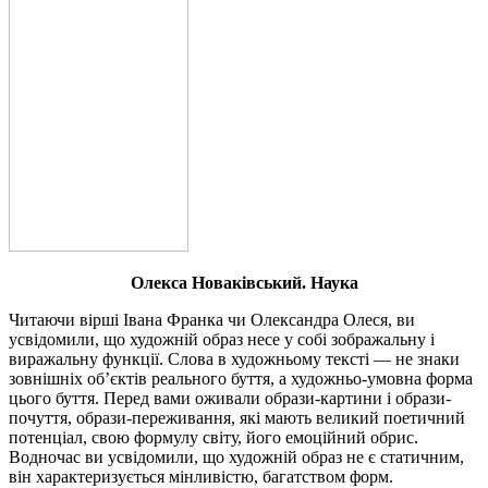
Олекса Новаківський. Наука
Читаючи вірші Івана Франка чи Олександра Олеся, ви
усвідомили, що художній образ несе у собі зображальну і
виражальну функції. Слова в художньому тексті
—
не знаки
зовнішніх об’єктів реального буття, а художньо-умовна форма
цього буття. Перед вами оживали образи-картини і образи-
почуття, образи-переживання, які мають великий поетичний
потенціал, свою формулу світу, його емоційний обрис.
Водночас ви усвідомили, що художній образ не є статичним,
він характеризується мінливістю, багатством форм.