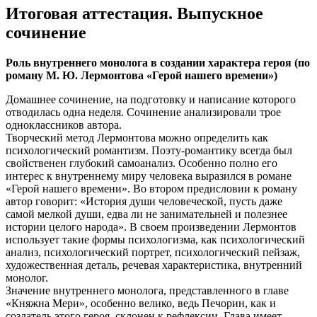
Итоговая аттестация. Выпускное
сочинение
Роль внутреннего монолога в создании характера героя (по
роману М. Ю. Лермонтова «Герой нашего времени»)
Домашнее сочинение, на подготовку и написание которого
отводилась одна неделя. Сочинение анализировали трое
одноклассников автора.
Творческий метод Лермонтова можно определить как
психологический романтизм. Поэту-романтику всегда был
свойственен глубокий самоанализ. Особенно полно его
интерес к внутреннему миру человека выразился в романе
«Герой нашего времени». Во втором предисловии к роману
автор говорит: «История души человеческой, пусть даже
самой мелкой души, едва ли не занимательней и полезнее
истории целого народа». В своем произведении Лермонтов
использует такие формы психологизма, как психологический
анализ, психологический портрет, психологический пейзаж,
художественная деталь, речевая характеристика, внутренний
монолог.
Значение внутреннего монолога, представленного в главе
«Княжна Мери», особенно велико, ведь Печорин, как и
создатель этого героя, склонен к рефлексии. Глава имеет