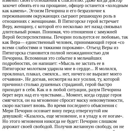
изменит своего отношения к спасителю. Даже когда доктор
захочет обнять его на прощание, офицер останется «холодным
как камень». Эгоизм Печорина и его безразличие к
переживаниям окружающих сыграют решающую роль в
отношениях с женщинами. В Пятигорске герой встречает
Веру, женщину, с которой его несколько лет назад связывал
длительный роман. Понимая, что отношения с замужней
Верой бесперспективны. Печорин пользуется ее любовью, так
как Вера— единственный человек, принимающий героя «со
всеми слабостями и тяжкими пороками». Отъезд Веры из
Пятигорска становится полной неожиданностью для
Печорина. Вспоминая это событие в мельчайших
подробностях, он напишет: «Мысль не застать ее в
Пятигорске молотком ударила мне в сердце... Я молился,
проклинал, плакал, смеялся... нет, ничего не выразит моего
отчаяния». Не догнав, несмотря на все усилия, ту, которой
причинил столько душевных страданий, герой быстро
приходит в себя. Как и в любой ситуации, разум Печорина
берет верх над его чувствами... Момент, когда сердце героя
смягчится, он на мгновение сбросит маску невозмутимости,
скоро настанет вновь. Во время последнего объяснения с
Мери Печорин осознает вину перед отвергнутой им
девушкой: «Казалось, еще мгновение, и я упаду к ее ногам».
Но этого мгновения никогда не будет: Печорин слишком
дорожит своей свободой. Получив желанную свободу, он не