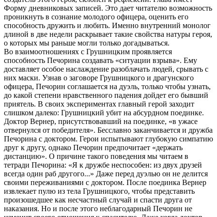
Форму дневниковых записей. Это дает читателю возможность
проникнуть в сознание молодого офицера, оценить его
способность дружить и любить. Именно внутренний монолог
длиной в две недели раскрывает такие свойства натуры героя,
о которых мы раньше могли только догадываться.
Во взаимоотношениях с Грушницким проявляется
способность Печорина создавать «ситуации взрыва». Ему
доставляет особое наслаждение разоблачать людей, срывать с
них маски. Узнав о заговоре Грушницкого и драгунского
офицера, Печорин соглашается на дуэль, только чтобы узнать,
до какой степени нравственного падения дойдет его бывший
приятель. В своих экспериментах главный герой заходит
слишком далеко: Грушницкий убит на абсурдном поединке.
Доктор Вернер, присутствовавший на поединке, «в ужасе
отвернулся от победителя». Бесславно заканчивается и дружба
Печорина с доктором. Герои испытывают глубокую симпатию
друг к другу, однако Печорин предпочитает «держать
дистанцию». О причине такого поведения мы читаем в
тетради Печорина: «Я к дружбе неспособен: из двух друзей
всегда один раб другого...» Даже перед дуэлью он не делится
своими переживаниями с доктором. После поединка Вернер
извлекает пулю из тела Грушницкого, чтобы представить
произошедшее как несчастный случай и спасти друга от
наказания. Но и после этого неблагодарный Печорин не