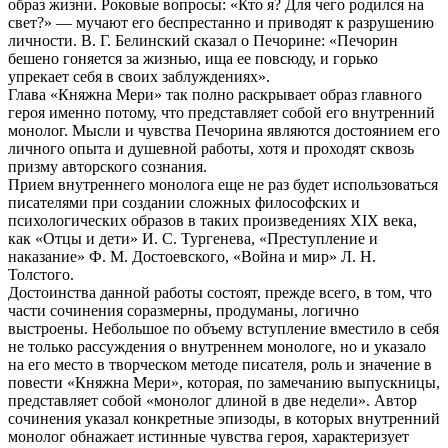
образ жизни. Роковые вопросы: «Кто я? Для чего родился на
свет?» — мучают его беспрестанно и приводят к разрушению
личности. В. Г. Белинский сказал о Печорине: «Печорин
бешено гоняется за жизнью, ища ее повсюду, и горько
упрекает себя в своих заблуждениях».
Глава «Княжна Мери» так полно раскрывает образ главного
героя именно потому, что представляет собой его внутренний
монолог. Мысли и чувства Печорина являются достоянием его
личного опыта и душевной работы, хотя и проходят сквозь
призму авторского сознания.
Прием внутреннего монолога еще не раз будет использоваться
писателями при создании сложных философских и
психологических образов в таких произведениях XIX века,
как «Отцы и дети» И. С. Тургенева, «Преступление и
наказание» Ф. М. Достоевского, «Война и мир» Л. Н.
Толстого.
Достоинства данной работы состоят, прежде всего, в том, что
части сочинения соразмерны, продуманы, логично
выстроены. Небольшое по объему вступление вместило в себя
не только рассуждения о внутреннем монологе, но и указало
на его место в творческом методе писателя, роль и значение в
повести «Княжна Мери», которая, по замечанию выпускницы,
представляет собой «монолог длиной в две недели». Автор
сочинения указал конкретные эпизоды, в которых внутренний
монолог обнажает истинные чувства героя, характеризует