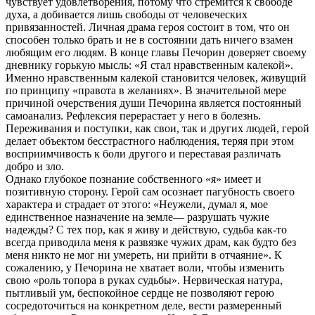
чувствует удовлетворения, потому что стремится к свободе
духа, а добивается лишь свободы от человеческих
привязанностей. Личная драма героя состоит в том, что он
способен только брать и не в состоянии дать ничего взамен
любящим его людям. В конце главы Печорин доверяет своему
дневнику горькую мысль: «Я стал нравственным калекой».
Именно нравственным калекой становится человек, живущий
по принципу «правота в желаниях». В значительной мере
причиной очерствения души Печорина является постоянный
самоанализ. Рефлексия перерастает у него в болезнь.
Переживания и поступки, как свои, так и других людей, герой
делает объектом бесстрастного наблюдения, теряя при этом
восприимчивость к боли другого и переставая различать
добро и зло.
Однако глубокое познание собственного «я» имеет и
позитивную сторону. Герой сам осознает пагубность своего
характера и страдает от этого: «Неужели, думал я, мое
единственное назначение на земле— разрушать чужие
надежды? С тех пор, как я живу и действую, судьба как-то
всегда приводила меня к развязке чужих драм, как будто без
меня никто не мог ни умереть, ни прийти в отчаяние». К
сожалению, у Печорина не хватает воли, чтобы изменить
свою «роль топора в руках судьбы». Нервическая натура,
пытливый ум, беспокойное сердце не позволяют герою
сосредоточиться на конкретном деле, вести размеренный