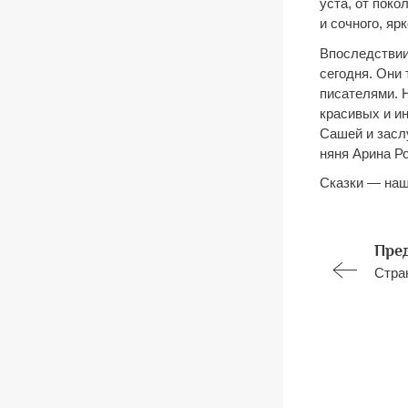
уста, от поко
и сочного, яр
Впоследствии
сегодня. Они
писателями. 
красивых и и
Сашей и засл
няня Арина Р
Сказки — наш
Пре
Стра