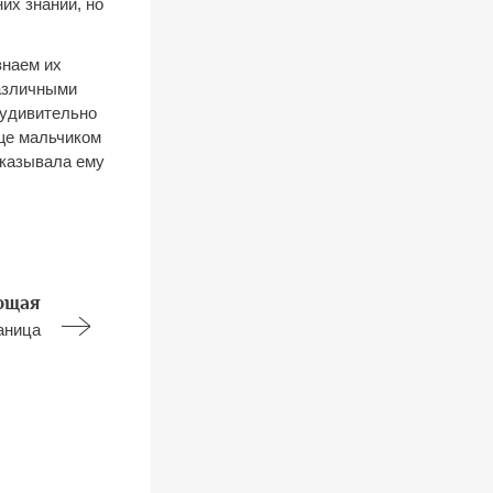
их знаний, но
знаем их
различными
 удивительно
еще мальчиком
сказывала ему
ющая
аница