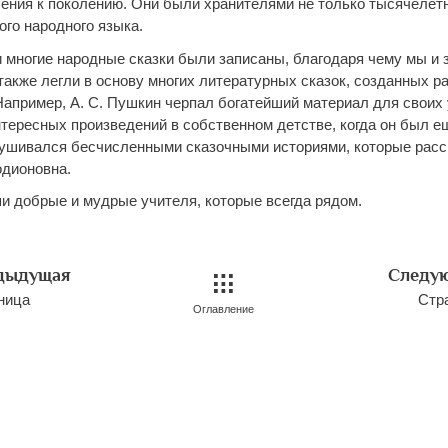
ления к поколению. Они были хранителями не только тысячелетн
кого народного язык
а.
 многие народные сказки были записаны, благодаря чему мы и 
 также легли в основу многих литературных сказок, созданных 
Например, А. С. Пушкин черпал богатейший материал для своих
нтересных произведений в собственном детстве, когда он был 
ушивался бесчисленными сказочными историями, которые рас
одионовна.
и добрые и мудрые учителя, которые всегда рядом.
дыдущая
Следу
ница
Стр
Оглавление