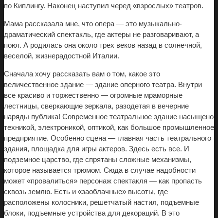
по Киплингу. Наконец наступил черед «взрослых» театров.
Мама рассказала мне, что опера — это музыкально-
драматический спектакль, где актеры не разговаривают, а
поют. А родилась она около трех веков назад в солнечной,
веселой, жизнерадостной Италии.
Сначала хочу рассказать вам о том, какое это
величественное здание — здание оперного театра. Внутри
все красиво и торжественно — огромные мраморные
лестницы, сверкающие зеркала, разодетая в вечерние
наряды публика! Современное театральное здание насыщено
техникой, электроникой, оптикой, как большое промышленное
предприятие. Особенно сцена — главная часть театрального
здания, площадка для игры актеров. Здесь есть все. И
подземное царство, где спрятаны сложные механизмы,
которое называется трюмом. Сюда в случае надобности
может «провалиться» персонаж спектакля — как пропасть
сквозь землю. Есть и «заоблачные» высоты, где
расположены колосники, решетчатый настил, подъемные
блоки, подъемные устройства для декораций. В это