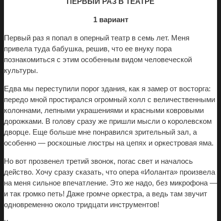
ПЕРВЫЙ РАЗ В ТЕАТРЕ
1 вариант
Первый раз я попал в оперный театр в семь лет. Меня
привела туда бабушка, решив, что ее внуку пора
познакомиться с этим особенным видом человеческой
культуры.
Едва мы переступили порог здания, как я замер от восторга:
передо мной простирался огромный холл с величественными
колоннами, лепными украшениями и красными ковровыми
дорожками. В голову сразу же пришли мысли о королевском
дворце. Еще больше мне понравился зрительный зал, а
особенно — роскошные люстры на цепях и оркестровая яма.
Но вот прозвенел третий звонок, погас свет и началось
действо. Хочу сразу сказать, что опера «Иоланта» произвела
на меня сильное впечатление. Это же надо, без микрофона —
и так громко петь! Даже громче оркестра, а ведь там звучит
одновременно около тридцати инструментов!