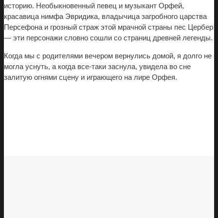
историю. Необыкновенный певец и музыкант Орфей,
красавица нимфа Эвридика, владычица загробного царства
Персефона и грозный страж этой мрачной страны пес Цербер
— эти персонажи словно сошли со страниц древней легенды.
Когда мы с родителями вечером вернулись домой, я долго не
могла уснуть, а когда все-таки заснула, увидела во сне
залитую огнями сцену и играющего на лире Орфея.