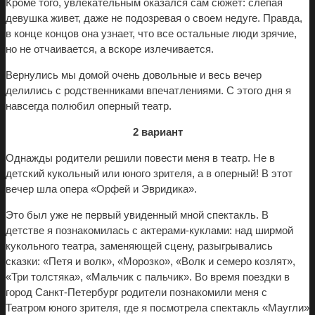
Кроме того, увлекательным оказался сам сюжет: слепая
девушка живет, даже не подозревая о своем недуге. Правда,
в конце концов она узнает, что все остальные люди зрячие,
но не отчаивается, а вскоре излечивается.
Вернулись мы домой очень довольные и весь вечер
делились с родственниками впечатлениями. С этого дня я
навсегда полюбил оперный театр.
2 вариант
Однажды родители решили повести меня в театр. Не в
детский кукольный или юного зрителя, а в оперный! В этот
вечер шла опера «Орфей и Эвридика».
Это был уже не первый увиденный мной спектакль. В
детстве я познакомилась с актерами-куклами: над ширмой
кукольного театра, заменяющей сцену, разыгрывались
сказки: «Петя и волк», «Морозко», «Волк и семеро козлят»,
«Три толстяка», «Мальчик с пальчик». Во время поездки в
город Санкт-Петербург родители познакомили меня с
Театром юного зрителя, где я посмотрела спектакль «Маугли»