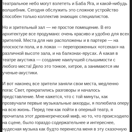
театральное небо могут взлететь и Баба Яга, и какой-нибудь
волшебник. Сегодня обслужить это сложное устройство
способен только коллектив знающих специалистов.
Но и зрительный зал — не простое помещение. В его
архитектуре все продумано: очень красиво и удобно для всех
зрителей. Места для них расположены и в партере — на
плоскости пола, и в ложах — перегороженных «отсеках» на
различной высоте зала, и на балконах-ярусах. А какая в
театре акустика — создание наилучшей слышимости с
любого места! Дело это тонкое, хитрое, а занимаются им
ученые-акустики.
И вот наконец все зрители заняли свои места, медленно
погас Свет, прекратились разговоры и началось
представление. Мне кажется, что с той минуты, как
прозвучали первые музыкальные аккорды, я полюбила оперу
на всю жизнь. Перед тем как пойти в оперный театр, я
прочитала этот древнегреческий миф, но то, что происходило
на сцене, было гораздо содержательнее и интереснее,
чудесная музыка как будто перенесла меня в эту сказочную