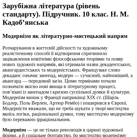
Зарубіжна література (рівень
стандарту). Підручник. 10 клас. Н. М.
Кадоб’янська
Модернізм як літературно-мистецький напрям
Розчарування в життєвій дійсності та художньому
реалістичному способі її відтворення спричинило
зацікавлення новітніми філософськими теоріями та появу
нових художніх напрямів, які отримали назви декадентських,
авангардистських та модерністських. Французьке слово
декаданс означає занепад, модерн — сучасний, найновіший, а
авангард — передовий загін. Цими термінами почали
позначати якісно нові явища в літературному процесі,
пов’язані із занепадом і кризою суспільної думки й культури.
Модернізм виник у Франції наприкінці XIX ст.
(Шарль
Бодлер, Поль Верлен, Артюр Рембо)
і поширився
в
Європі.
Модерністи вважали, що не треба шукати у творі мистецтва
якоїсь логіки, раціональної думки, тому мистецтво модернізму
було переважно ірраціональним.
Модернізм
— це не тільки революція в царині художньої
форми, а й соціальне бунтарство, бо мистецтво модернізму