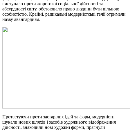
виступало проти жорстокої соціальної дійсності та
абсурдності світу, обстоювало
право
людини бути вільною
особистістю. Крайні, радикальні модерністські течії отримали
назву авангардизм.
Протестуючи проти застарілих ідей та форм, модерністи
шукали нових шляхів і засобів художнього відображення
дійсності, знаходили нові художні форми, прагнули