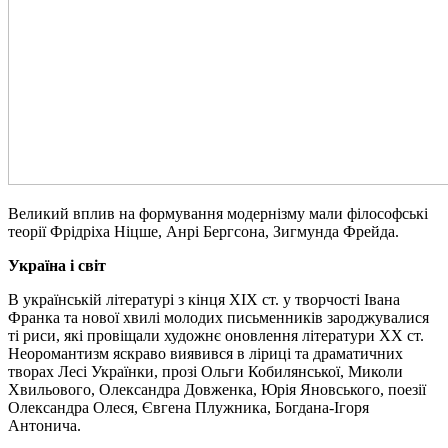
Великий вплив на формування модернізму мали філософські
теорії Фрідріха Ніцше, Анрі
Бергсона, Зигмунда Фрейда.
Україна і світ
В українській літературі з кінця XIX ст. у творчості Івана
Франка та нової хвилі молодих письменників зароджувалися
ті риси, які провіщали художнє оновлення літератури XX ст.
Неоромантизм яскраво виявився в ліриці та драматичних
творах Лесі Українки, прозі Ольги Кобилянської, Миколи
Хвильового, Олександра Довженка, Юрія Яновського, поезії
Олександра Олеся, Євгена
Плужника,
Богдана-Ігоря
Антонича.