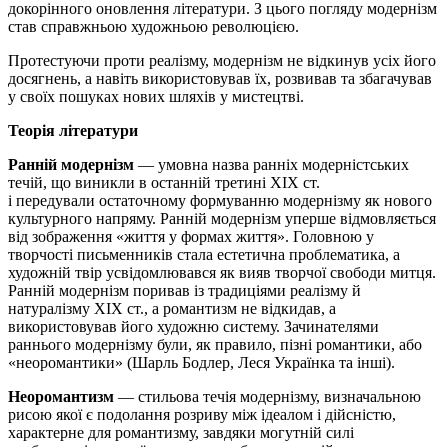
докорінного оновлення літератури. З цього погляду модернізм
став справжньою художньою революцією.
Протестуючи проти реалізму, модернізм не відкинув усіх його
досягнень, а навіть використовував їх, розвивав та збагачував
у своїх пошуках нових шляхів у мистецтві.
Теорія літератури
Ранній модернізм
— умовна назва ранніх модерністських
течій, що виникли в останній третині
XIX
ст.
і
передували
остаточному формуванню модернізму як нового
культурного напряму. Ранній модернізм уперше відмовляється
від зображення «життя у формах життя». Головною у
творчості письменників стала естетична проблематика, а
художній твір усвідомлювався як вияв творчої свободи митця.
Ранній модернізм поривав із традиціями реалізму й
натуралізму
XIX
ст.,
а романтизм не відкидав, а
використовував його художню систему. Зачинателями
раннього модернізму були, як правило, пізні романтики, або
«неоромантики»
(Шарль Бодлер,
Леся Українка та інші).
Неоромантизм
— стильова течія модернізму, визначальною
рисою якої є подолання розриву між ідеалом і дійсністю,
характерне для
романтизму,
завдяки могутній силі