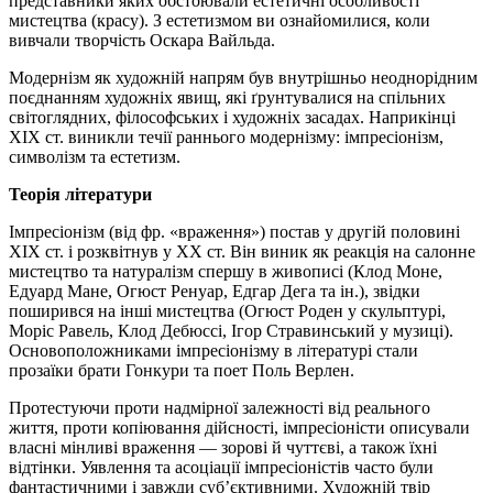
представники яких обстоювали естетичні особливості
мистецтва (красу). З естетизмом ви ознайомилися, коли
вивчали творчість
Оскара
Вайльда.
Модернізм як художній напрям був внутрішньо неоднорідним
поєднанням художніх явищ, які ґрунтувалися на спільних
світоглядних, філософських і художніх засадах. Наприкінці
XIX ст. виникли течії раннього модернізму: імпресіонізм,
символізм та естетизм.
Теорія літератури
Імпресіонізм (від фр. «враження») постав у другій половині
XIX ст. і розквітнув у XX ст. Він виник як реакція на салонне
мистецтво та натуралізм спершу в живописі
(Клод Моне,
Едуард Мане, Огюст Ренуар,
Едгар
Дега
та ін.), звідки
поширився на інші мистецтва
(Огюст Роден
у скульптурі,
Моріс
Равель, Клод
Дебюссі, Ігор Стравинський у музиці).
Основоположниками імпресіонізму в літературі стали
прозаїки брати Гонкури та поет
Поль Верлен.
Протестуючи проти
надмірної залежності від
реального
життя,
проти копіювання дійсності, імпресіоністи описували
власні мінливі враження — зорові й чуттєві, а також їхні
відтінки. Уявлення та асоціації імпресіоністів часто були
фантастичними і завжди суб’єктивними. Художній твір