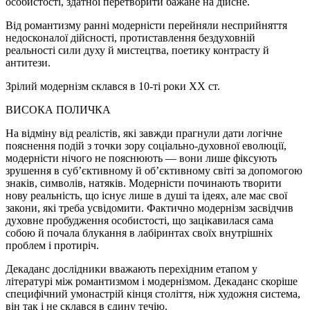
особистості, здатної перетворити бажане на дійсне.
Від романтизму ранні модерністи перейняли несприйняття
недосконалої дійсності, протиставлення бездуховній
реальності сили духу й мистецтва, поетику контрасту й
антитези.
Зрілий модернізм склався в 10-ті роки XX ст.
ВИСОКА ПОЛИЧКА
На відміну від реалістів, які завжди прагнули дати логічне
пояснення подій з точки зору соціально-духовної еволюції,
модерністи нічого не пояснюють — вони лише фіксують
зрушення в суб’єктивному й об’єктивному світі за допомогою
знаків, символів, натяків. Модерністи починають творити
нову реальність, що існує лише в душі та ідеях,
але
має свої
закони, які треба усвідомити. Фактично модернізм засвідчив
духовне пробудження особистості, що зацікавилася сама
собою й почала блукання в лабіринтах своїх внутрішніх
проблем і протиріч.
Декаданс дослідники вважають перехідним етапом у
літературі між романтизмом і модернізмом. Декаданс скоріше
специфічний умонастрій кінця століття, ніж художня система,
він так і не склався в єдину течію.