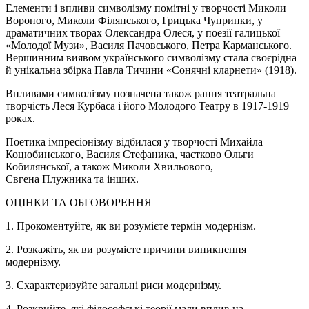
Елементи і впливи символізму помітні у творчості Миколи
Вороного, Миколи Філянського, Грицька Чупринки, у
драматичних творах Олександра Олеся, у поезії галицької
«Молодої Музи», Василя Пачовського, Петра Карманського.
Вершинним виявом українського символізму стала своєрідна
й унікальна збірка Павла Тичини «Сонячні кларнети» (1918).
Впливами символізму позначена також рання театральна
творчість Леся Курбаса і його Молодого Театру в 1917-1919
роках.
Поетика імпресіонізму відбилася у творчості Михайла
Коцюбинського, Василя Стефаника, частково Ольги
Кобилянської, а також Миколи Хвильового,
Євгена
Плужника
та інших.
ОЦІНКИ ТА ОБГОВОРЕННЯ
1. Прокоментуйте, як ви розумієте термін модернізм.
2. Розкажіть, як ви розумієте причини виникнення
модернізму.
3. Схарактеризуйте загальні риси модернізму.
4. Розкрийте, які філософські теорії мали вплив на