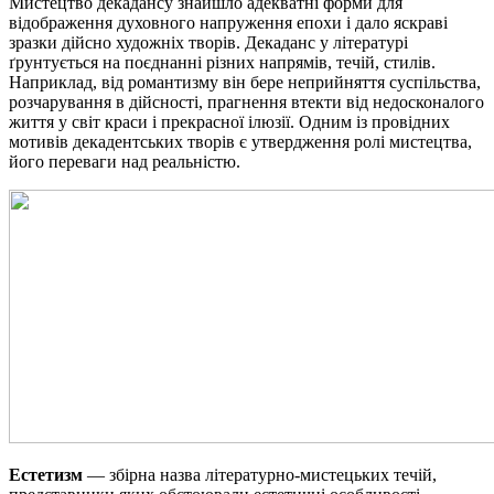
Мистецтво декадансу знайшло адекватні форми для
відображення духовного напруження епохи і дало яскраві
зразки дійсно художніх творів. Декаданс у літературі
ґрунтується на поєднанні різних напрямів, течій, стилів.
Наприклад, від романтизму він бере неприйняття суспільства,
розчарування в дійсності, прагнення втекти від недосконалого
життя у світ краси і прекрасної ілюзії. Одним із провідних
мотивів декадентських творів є утвердження ролі мистецтва,
його переваги над реальністю.
Естетизм
— збірна назва літературно-мистецьких течій,