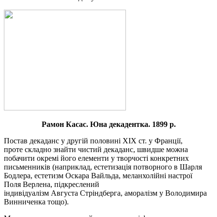
Рамон Касас.
Юна декадентка. 1899 р.
Постав декаданс у
другій половині
XIX ст. у
Франції,
проте
складно
знайти чистий
декаданс,
швидше можна
побачити окремі його елементи у творчості конкретних
письменників (наприклад, естетизація потворного в
Шарля
Бодлера,
естетизм
Оскара
Вайльда, меланхолійні настрої
Поля
Верлена,
підкреслений
індивідуалізм
Августа
Стріндберга, аморалізм у Володимира
Винниченка тощо).