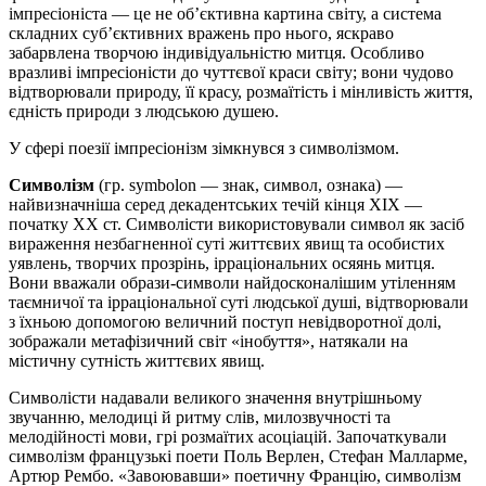
імпресіоніста — це не об’єктивна картина світу, а система
складних суб’єктивних вражень про нього, яскраво
забарвлена творчою індивідуальністю митця. Особливо
вразливі імпресіоністи до чуттєвої краси світу; вони чудово
відтворювали природу, її красу, розмаїтість і мінливість життя,
єдність природи з людською душею.
У сфері поезії імпресіонізм зімкнувся з символізмом.
Символізм
(гр.
symbolon
— знак, символ, ознака) —
найвизначніша серед декадентських течій кінця XIX —
початку XX ст. Символісти використовували символ як засіб
вираження незбагненної суті життєвих явищ та особистих
уявлень, творчих прозрінь, ірраціональних осяянь митця.
Вони вважали образи-символи найдосконалішим утіленням
таємничої та ірраціональної суті людської душі, відтворювали
з їхньою допомогою величний поступ невідворотної долі,
зображали метафізичний світ «інобуття», натякали на
містичну сутність життєвих явищ.
Символісти надавали великого значення внутрішньому
звучанню, мелодиці й ритму слів, милозвучності та
мелодійності мови, грі розмаїтих асоціацій. Започаткували
символізм французькі поети
Поль Верлен, Стефан Малларме,
Артюр Рембо.
«Завоювавши» поетичну Францію, символізм