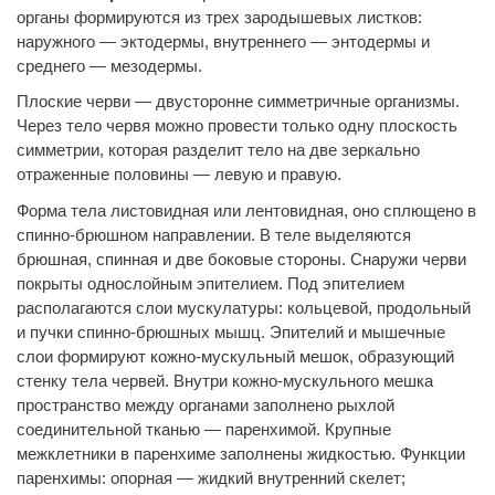
органы формируются из трех зародышевых листков:
наружного — эктодермы, внутреннего — энтодермы и
среднего — мезодермы.
Плоские черви — двусторонне симметричные организмы.
Через тело червя можно провести только одну плоскость
симметрии, которая разделит тело на две зеркально
отраженные половины — левую и правую.
Форма тела листовидная или лентовидная, оно сплющено в
спинно-брюшном направлении. В теле выделяются
брюшная, спинная и две боковые стороны. Снаружи черви
покрыты однослойным эпителием. Под эпителием
располагаются слои мускулатуры: кольцевой, продольный
и пучки спинно-брюшных мышц. Эпителий и мышечные
слои формируют кожно-мускульный мешок, образующий
стенку тела червей. Внутри кожно-мускульного мешка
пространство между органами заполнено рыхлой
соединительной тканью — паренхимой. Крупные
межклетники в паренхиме заполнены жидкостью. Функции
паренхимы: опорная — жидкий внутренний скелет;