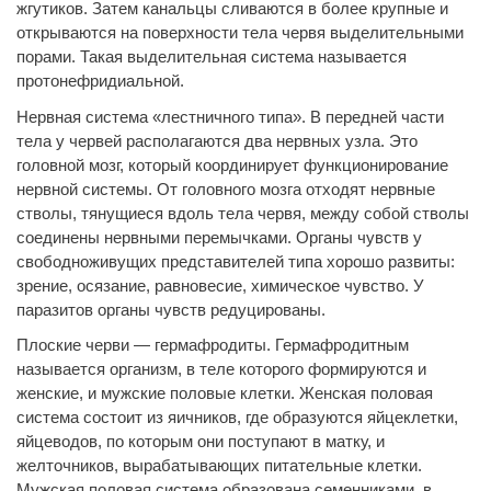
жгутиков. Затем канальцы сливаются в более крупные и
открываются на поверхности тела червя выделительными
порами. Такая выделительная система называется
протонефридиальной.
Нервная система «лестничного типа». В передней части
тела у червей располагаются два нервных узла. Это
головной мозг, который координирует функционирование
нервной системы. От головного мозга отходят нервные
стволы, тянущиеся вдоль тела червя, между собой стволы
соединены нервными перемычками. Органы чувств у
свободноживущих представителей типа хорошо развиты:
зрение, осязание, равновесие, химическое чувство. У
паразитов органы чувств редуцированы.
Плоские черви — гермафродиты. Гермафродитным
называется организм, в теле которого формируются и
женские, и мужские половые клетки. Женская половая
система состоит из яичников, где образуются яйцеклетки,
яйцеводов, по которым они поступают в матку, и
желточников, вырабатывающих питательные клетки.
Мужская половая система образована семенниками, в