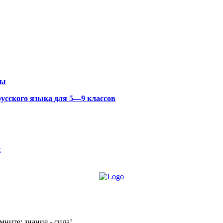
сы
усского языка для 5—9 классов
с
мните: знание - сила!