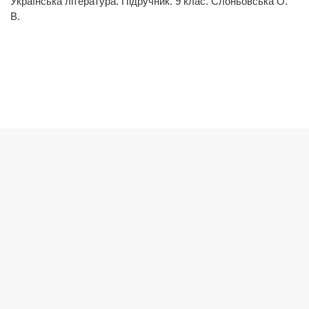
Українська література. Підручник. 9 клас. Слоньовська О.
В.