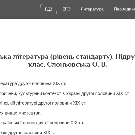
ГДЗ
ГДЗ
ЕГЭ
ЕГЭ
Литература
Литература
Периодик
Периодик
ька література (рівень стандарту). Підру
клас. Слоньовська О. В.
тература другої половина ХІХ ст.
оричний, культурний контекст в Україні другої половини ХІХ ст.
їнській літературі другої половини ХІХ ст.
их видах мистецтва
країнської прози другої половини ХІХ ст.
езія другої половини ХІХ ст.