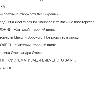
НКА
и поетичної творчості Лесі Українки
падщина Лесі Українки: жанрове й тематичне новаторство
НИЙ. Життєвий і творчий шлях
ворчість Миколи Вороного. Новаторство в ліриці
ЛЕСЬ. Життєвий і творчий шлях
адщина Олександра Олеся
НЯ І СИСТЕМАТИЗАЦІЯ ВИВЧЕНОГО ЗА РІК
ВДАННЯ