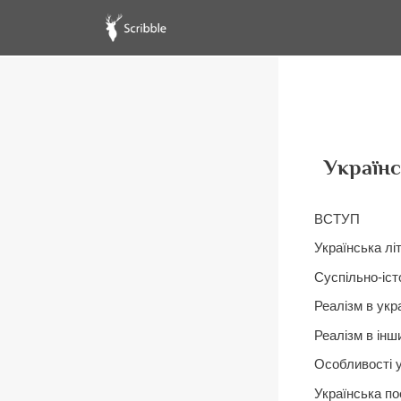
Українс
ВСТУП
Українська лі
Суспільно-іст
Реалізм в укра
Реалізм в інш
Особливості у
Українська по