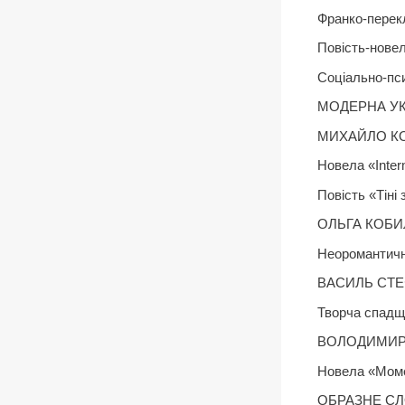
Франко-перек
Повість-нове
Соціально-пс
МОДЕРНА УК
МИХАЙЛО КОЦ
Новела «Inte
Повість «Тіні
ОЛЬГА КОБИЛ
Неоромантичн
ВАСИЛЬ СТ
Творча спадщ
ВОЛОДИМИР В
Новела «Мом
ОБРАЗНЕ С