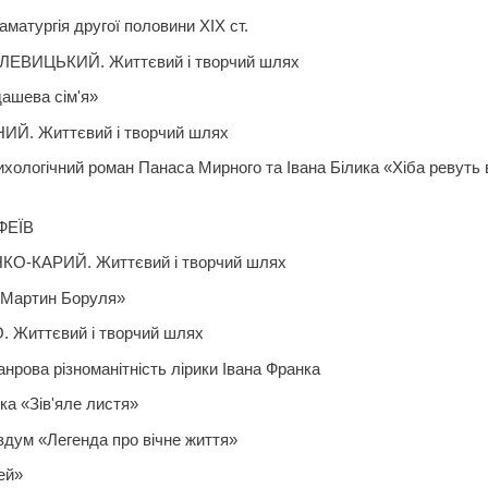
аматургія другої половини ХІХ ст.
ЛЕВИЦЬКИЙ. Життєвий і творчий шлях
дашева сім'я»
Й. Життєвий і творчий шлях
хологічний роман Панаса Мирного та Івана Білика «Хіба ревуть 
ФЕЇВ
КО-КАРИЙ. Життєвий і творчий шлях
 «Мартин Боруля»
 Життєвий і творчий шлях
анрова різноманітність лірики Івана Франка
ка «Зів'яле листя»
здум «Легенда про вічне життя»
ей»