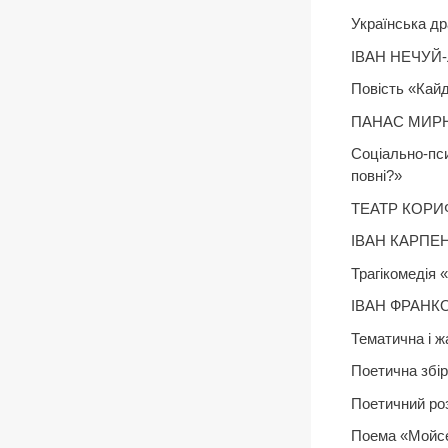
Українська др
ІВАН НЕЧУЙ-
Повість «Кай
ПАНАС МИРНИ
Соціально-пси
повні?»
ТЕАТР КОРИ
ІВАН КАРПЕН
Трагікомедія
ІВАН ФРАНКО.
Тематична і ж
Поетична збір
Поетичний ро
Поема «Мойс