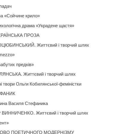
ладач
ла «Сойчине крило»
ихологічна драма «Украдене щастя»
РАЇНСЬКА ПРОЗА
ЮБИНСЬКИЙ. Життєвий і творчий шлях
rmezzo»
 забутих предків»
ЯНСЬКА. Життєвий і творчий шлях
і твори Ольги Кобилянської-феміністки
ЕФАНИК
ина Василя Стефаника
ИННИЧЕНКО. Життєвий і творчий шлях
ент»
ЛОВО ПОЕТИЧНОГО МОДЕРНІЗМУ