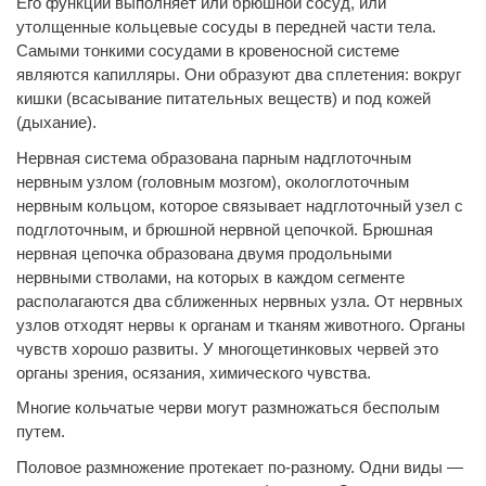
Его функции выполняет или брюшной сосуд, или
утолщенные кольцевые сосуды в передней части тела.
Самыми тонкими сосудами в кровеносной системе
являются капилляры. Они образуют два сплетения: вокруг
кишки (всасывание питательных веществ) и под кожей
(дыхание).
Нервная система образована парным надглоточным
нервным узлом (головным мозгом), окологлоточным
нервным кольцом, которое связывает надглоточный узел с
подглоточным, и брюшной нервной цепочкой. Брюшная
нервная цепочка образована двумя продольными
нервными стволами, на которых в каждом сегменте
располагаются два сближенных нервных узла. От нервных
узлов отходят нервы к органам и тканям животного. Органы
чувств хорошо развиты. У многощетинковых червей это
органы зрения, осязания, химического чувства.
Многие кольчатые черви могут размножаться бесполым
путем.
Половое размножение протекает по-разному. Одни виды —