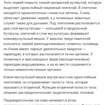
Тело червей покрыто тонкой прозрачной кутикулой, которую
выделяет однослойный покровный эпителий. В эпителии
находятся одноклеточные слизистые железы. Слизь
облегчает движение червей, а у почвенных животных
служит также для дыхания. Под эпителием располагаются
два слоя мускулатуры — кольцевой и продольный.
Кутикула, эпителий и слои мускулатуры формируют
кожномускульный мешок. У морских представителей
кольчатых червей (многощетинковые) сегменты туловища
по бокам имеют парные двигательные придатки —
параподии, в которых располагаются пучки щетинок. У
почвенных и пресноводных форм (малощетинковые)
параподии редуцированы, а на их месте сохраняются
только немногочисленные щетинки.
Кожно-мускульный мешок внутри выстлан однослойным
эпителием, он отграничивает полость тела, которая
называется вторичной. Функции вторичной полости тела:
опорная; распределительная; выделительная; половая.
Пищеварительная система начинается ртом,