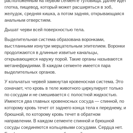
расположенным на первом сегменте туловища. Далее идет
глотка, пищевод, который может расширяться в зоб,
желудок, средняя кишка, а потом задняя, открывающаяся
анальным отверстием.
Дышат черви всей поверхностью тела.
Выделительная система образована воронками,
выстланными изнутри мерцательным эпителием. Воронки
продолжаются в длинные извитые канальцы,
открывающиеся наружу порой. Такие органы называются
метанефридиями. В каждом сегменте имеется пара
выделительных органов.
У кольчатых червей замкнутая кровеносная система. Это
означает, что кровь в теле животного циркулирует только
по сосудам и не смешивается с полостной жидкостью.
Имеются два главных кровеносных сосуда — спинной, по
которому кровь течет от заднего конца тела к переднему, и
брюшной, по которому кровь течет в обратном
направлении. В каждом сегменте спинной и брюшной
сосуды соединяются кольцевыми сосудами. Сердца нет.