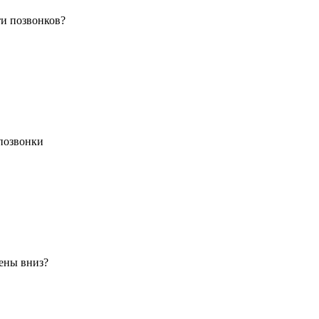
ти позвонков?
 позвонки
нены вниз?