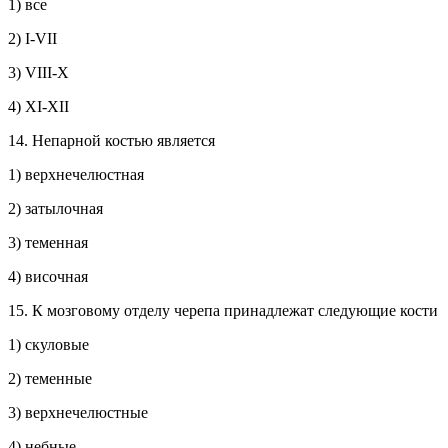
1) все
2)
I
-
VII
3)
VIII
-
X
4)
XI
-
XII
14. Непарной костью является
1) верхнечелюстная
2) затылочная
3) теменная
4) височная
15. К мозговому отделу черепа принадлежат следующие кости
1) скуловые
2) теменные
3) верхнечелюстные
4) небные