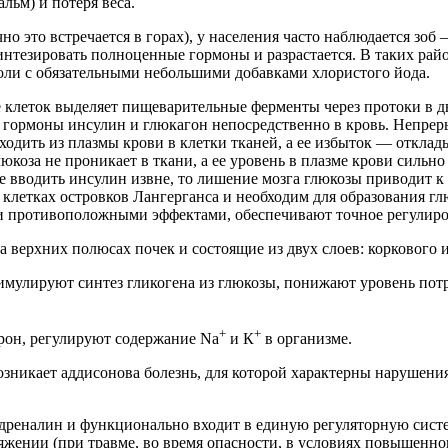
льм) и потеря веса.
чно это встречается в горах), у населения часто наблюдается з
синтезировать полноценные гормоны и разрастается. В таких р
оли с обязательными небольшими добавками хлористого йода.
е клеток выделяет пищеварительные ферменты через протоки в д
 гормоны инсулин и глюкагон непосредственно в кровь. Непрер
дить из плазмы крови в клетки тканей, а ее избыток — отклады
юкоза не проникает в ткани, а ее уровень в плазме крови сильно 
 вводить инсулин извне, то лишение мозга глюкозы приводит к 
летках островков Лангерганса и необходим для образования глю
ени противоположными эффектами, обеспечивают точное регулир
ерхних полюсах почек и состоящие из двух слоев: коркового и
стимулируют синтез гликогена из глюкозы, понижают уровень пот
+
+
ерон, регулируют содержание
Na
и К
в организме.
икает аддисонова болезнь, для которой характерны нарушения 
дреналин и функционально входит в единую регуляторную систе
яжении (при травме, во время опасности, в условиях повышенног