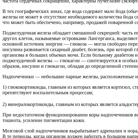
частота сердечных сокращений, характерны пучеглазие (экзофта
В тех географических зонах, где вода содержит мало йода (обы
железы не может в отсутствие необходимого количества йода 
что может быть обеспечено, например, продажей поваренной с
Поджелудочная железа обладает смешанной секрецией: часть е
других клеток, называемые островками Лангерганса, выделяют
основной источник энергии — глюкоза — могла свободно перехо
инсулина развивается сахарный диабет, болезнь, при которой гл
организма в больших объемах мочи. Если больному диабетом не
поджелудочной железы — глюкагон — синтезируется в особых к
образом, инсулин и глюкагон, обладая до определенной степ
Надпочечники — небольшие парные железы, расположенные на в
1) глюкокортикоиды, главным из которых является кортизол, 
препятствуют воспалительным процессам;
2) минералокортикоиды, главным из которых является альдост
При недостаточном функционировании коры надпочечников возн
тошнота, усиление пигментации кожи.
Мозговой слой надпочечников вырабатывает адреналин и нора
В те периоды, когда организм должен работать в большом напр