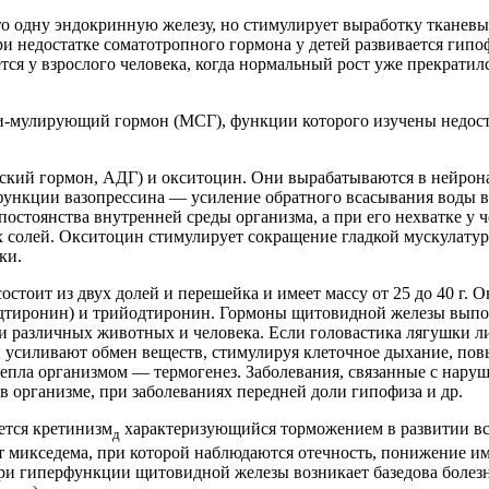
о одну эндокринную железу, но стимулирует выработку тканевых
ри недостатке соматотропного гормона у детей развивается гип
ся у взрослого человека, когда нормальный рост уже прекратилс
-мулирующий гормон (МСГ), функции которого изучены недостат
ский гормон, АДГ) и окситоцин. Они вырабатываются в нейронах
 функции вазопрессина — усиление обратного всасывания воды 
остоянства внутренней среды организма, а при его нехватке у 
х солей. Окситоцин стимулирует сокращение гладкой мускулатур
ки.
остоит из двух долей и перешейка и имеет массу от 25 до 40 г
одтиронин) и трийодтиронин. Гормоны щитовидной железы выпо
 различных животных и человека. Если головастика лягушки лиш
ны усиливают обмен веществ, стимулируя клеточное дыхание, п
пла организмом — термогенез. Заболевания, связанные с наруш
 в организме, при заболеваниях передней доли гипофиза и др.
ется кретинизм
характеризующийся торможением в развитии все
д
 микседема, при которой наблюдаются отечность, понижение им
гиперфункции щитовидной железы возникает базедова болезнь, 