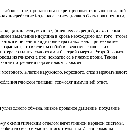
об — заболевание, при котором секретирующая ткань щитовидной
айонах потребление йода населением должно быть повышенным,
венадцатиперстную кишку (внешняя секреция), а скопления
ывное выделение инсулина в кровь необходимо для того, чтобы
ваться в печени в виде полимера гликогена. При нехватке
возрастает, что влечет за собой выведение глюкозы из
потере сознания, судорогам и быстрой смерти. Второй гормон
козы из гликогена при нехватке ее в плазме крови. Таким
ование потребления организмом глюкозы.
 мозгового. Клетки наружного, коркового, слоя вырабатывают:
ребления глюкозы тканями, тормозят иммунный ответ,
углеводного обмена, низкое кровяное давление, похудание,
му с симпатическим отделом вегетативной нервной системы.
о физического и умственного труда и т.п.), эти гормоны