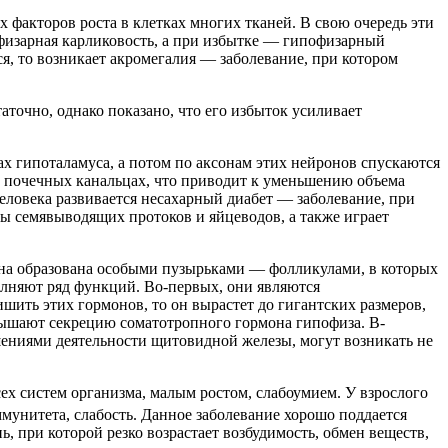
 факторов роста в клетках многих тканей. В свою очередь эти
офизарная карликовость, а при избытке — гипофизарный
я, то возникает акромегалия — заболевание, при котором
очно, однако показано, что его избыток усиливает
 гипоталамуса, а потом по аксонам этих нейронов спускаются
в почечных канальцах, что приводит к уменьшению объема
человека развивается несахарный диабет — заболевание, при
ы семявыводящих протоков и яйцеводов, а также играет
. Она образована особыми пузырьками — фолликулами, в которых
лняют ряд функций. Во-первых, они являются
ить этих гормонов, то он вырастет до гигантских размеров,
овышают секрецию соматотропного гормона гипофиза. В-
ениями деятельности щитовидной железы, могут возникать не
х систем организма, малым ростом, слабоумием. У взрослого
мунитета, слабость. Данное заболевание хорошо поддается
при которой резко возрастает возбудимость, обмен веществ,