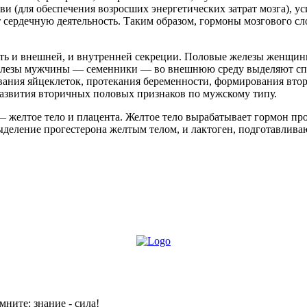
 (для обеспечения возросших энергетических затрат мозга), ус
сердечную деятельность. Таким образом, гормоны мозгового сл
сть и внешней, и внутренней секреции. Половые железы женщи
лезы мужчины — семенники — во внешнюю среду выделяют спе
вания яйцеклеток, протекания беременности, формирования вт
азвития вторичных половых признаков по мужскому типу.
елтое тело и плацента. Желтое тело вырабатывает гормон пр
деление прогестерона желтым телом, и лактоген, подготавлив
мните: знание - сила!