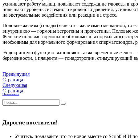
усиливают работу мышц, повышают содержание глюкозы в крови
повышают уровень системного кровяного давления, усиливают 
на экстремальные воздействия или реакции на стресс.
Половые железы (гонады) являются железами смешанной, то е
внутреннюю — гормоны эстрогены и прогестины. Половые же
Женские половые гормоны необходимы для нормального созре
необходимы для нормального формирования сперматозоидов, р
Эндокринную функцию выполняют также временные железы — ж
беременности, а плацента — гонадотропин, стимулирующий вы
Предыдущая
Страница
Следующая
Страница
Оглавление
Дорогие посетители!
Учитесь, познавайте что-то новое вместе со Scribble! И по