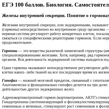
ЕГЭ 100 баллов. Биология. Самостояте
Железы внутренней секреции. Понятие о гормона
Железами внутренней секреции, или эндокринными, называют 
(гормоны) непосредственно во внутреннюю среду организма — 
нервная система регулирует работу конкретных клеток, посыла
связаться со специфическими рецепторами гормонов. Если нерв
продолжительнее.
Гормоны
— это вещества различной химической структуры (ам
специализированными железами. Хотя, например, ряд гормоно
органом. Вся деятельность эндокринной системы находится по
Одни гормоны оказывают непосредственное регуляторное дейст
клетки каких- либо тканей на все последующее время их жизни
Гипофиз
— нижний мозговой придаток, связанный с гипоталаму
Анатомически и функционально гипофиз делится на три доли:
деятельностью других эндокринных желез.
Адренокортикотропный гормон (кортикотропин, АКТГ) стимули
Гонадотропины (лютеинизирующий и фолликулостимулирующий
семенниках и яичниках, стимулируют рост семенников и фолли