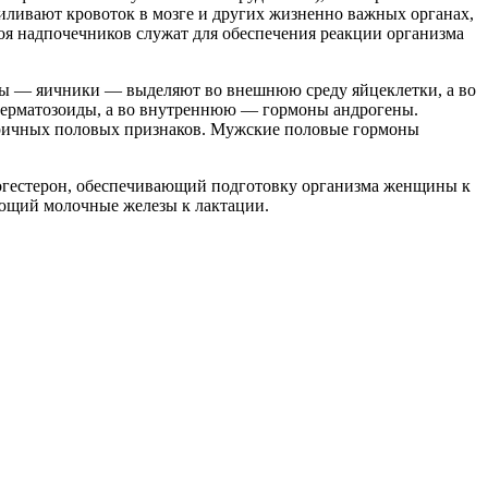
иливают кровоток в мозге и других жизненно важных органах,
оя надпочечников служат для обеспечения реакции организма
ны — яичники — выделяют во внешнюю среду яйцеклетки, а во
рматозоиды, а во внутреннюю — гормоны андрогены.
оричных половых признаков. Мужские половые гормоны
огестерон, обеспечивающий подготовку организма женщины к
ающий молочные железы к лактации.