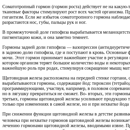
Соматотропный гормон (гормон роста) действует не на какую-т
тканевые факторы стимулируют рост всех частей организма. П
гигантизм. Если же избыток соматотропного гормона наблюдает
разрастаются нос, губы, пальцы рук и ног.
В промежуточной доле гипофиза вырабатывается меланоцитсти
пигментацию кожи, и она заметно темнеет.
Гормоны задней доли гипофиза — вазопрессин (антидиуретиче
в заднюю долю гипофиза, где и поступают в кровь. Основные
мочи. Этот гормон принимает важнейшее участие в регуляции п
котором организм теряет большое количество воды и некоторы
важнейшую роль при родах, стимулируя сокращение мышц мат
Щитовидная железа расположена на передней стенке гортани, с
вырабатываются гормоны, содержащие йод: тироксин (тетрай
программирующими, участвуя, например, в половом созревании
но в лягушку превратиться не сможет. Во- вторых, эти гормо
третьих, гормоны щитовидной железы усиливают продукцию те
только при изменениях в самой железе, но и при нехватке йода
При снижении функции щитовидной железы в детстве развива
человека при нехватке гормонов щитовидной железы возникает
лечению гормонами щитовидной железы, вводимыми извне. При 