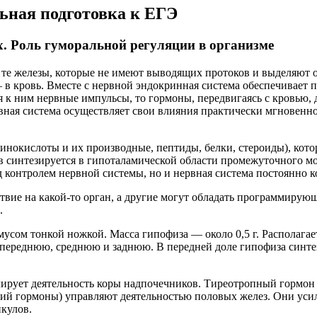
льная подготовка к ЕГЭ
х. Роль гуморальной регуляции в организме
те железы, которые не имеют выводящих протоков и выделяют о
в кровь. Вместе с нервной эндокринная система обеспечивает 
я к ним нервные импульсы, то гормоны, передвигаясь с кровью, д
ная система осуществляет свои влияния практически мгновенно,
инокислоты и их производные, пептиды, белки, стероиды), кот
в синтезируется в гипоталамической области промежуточного м
д контролем нервной системы, но и нервная система постоянно 
вие на какой-то орган, а другие могут обладать программирую
.
сом тонкой ножкой. Масса гипофиза — около 0,5 г. Располагает
 переднюю, среднюю и заднюю. В передней доле гипофиза синт
рует деятельность коры надпочечников. Тиреотропный гормон 
 гормоны) управляют деятельностью половых желез. Они усил
кулов.