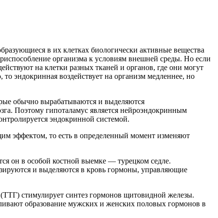
бразующиеся в их клетках биологически активные вещества
приспособление организма к условиям внешней среды. Но если
ействуют на клетки разных тканей и органов, где они могут
 то эндокринная воздействует на организм медленнее, но
орые обычно вырабатываются и выделяются
озга. Поэтому гипоталамус является нейроэндокринным
контролируется эндокринной системой.
щим эффектом, то есть в определенный момент изменяют
ся он в особой костной выемке — турецком седле.
езируются и выделяются в кровь гормоны, управляющие
(ТТГ) стимулирует синтез гормонов щитовидной железы.
ивают образование мужских и женских половых гормонов в