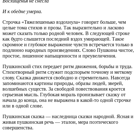
Восхищенья не снесла
И к обедне умерла.
Строчка «Тяжелешенько вздохнула» говорит больше, чем
целые тома стихов и прозы. Так выразительно и ласково
может сказать только родной человек. В следующей строке
как будто слышится последний вздох умирающей. Такое
скромное и глубокое выражение чувств встречается только в
подлинно народных произведениях. Слово Пушкина чистое,
простое, лишенное напыщенности и преувеличения.
Пушкинский стих передает ритм движения, борьбы и труда.
Стихотворный ритм служит подспорьем точному и меткому
слову. Сказка движется свободно и стремительно. Навсегда
запоминаются картины природы, образы людей, зверей,
волшебных существ. За свободой повествования кроется
серьезная мысль. Глубокая мораль пронизывает сказку от
начала до конца, она не выражена в какой-то одной строчке
или в одной слове.
Пушкинская сказка — наследница сказки народной. Ясная и
живая пушкинская речь — эталон, мера поэтического
совершенства.