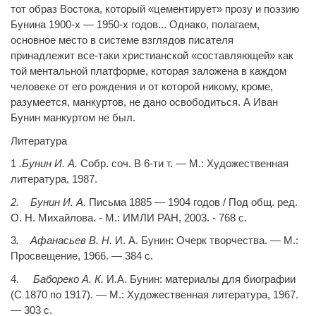
тот образ Востока, который «цементирует» прозу и поэзию
Бунина 1900-х — 1950-х годов... Однако, полагаем,
основное место в системе взглядов писателя
принадлежит
все-таки
христианской «составляющей» как
той ментальной платформе, которая заложена в каждом
человеке от его рождения и от которой никому, кроме,
разумеется, манкуртов, не дано освободиться. А Иван
Бунин манкуртом не был.
Литература
1
.Бунин И. А.
Собр. соч. В 6-ти т. — М.: Художественная
литература, 1987.
2. Бунин И. А.
Письма 1885 — 1904 годов / Под общ. ред.
О. Н. Михайлова. - М.: ИМЛИ РАН, 2003. - 768 с.
3
. Афанасьев В. Н.
И. А. Бунин: Очерк творчества. — М.:
Просвещение, 1966. — 384 с.
4.
Бабореко А. К.
И.А. Бунин: материалы для биографии
(С 1870 по 1917). — М.: Художественная литература, 1967.
— 303 с.