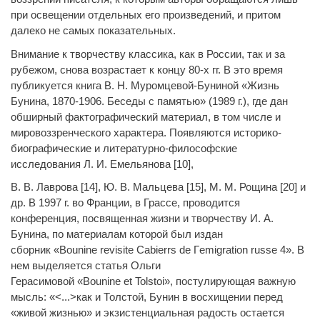
при освещении отдельных его произведений, и притом
далеко не самых показательных.
Внимание к творчеству классика, как в России, так и за
рубежом, снова возрастает к концу 80-х гг. В это время
публикуется книга В. Н. Муромцевой-Буниной «Жизнь
Бунина, 1870-1906. Беседы с памятью» (1989 г.), где дан
обширный фактографический материал, в том числе и
мировоззренческого характера. Появляются историко-
биографические и литературно-философские
исследования Л. И. Емельянова [10],
В. В. Лаврова [14], Ю. В. Мальцева [15], М. М. Рощина [20] и
др. В 1997 г. во Франции, в Грассе, проводится
конференция, посвященная жизни и творчеству И. А.
Бунина, по материалам которой был издан
сборник
«
Bounine
revisite
Cabierrs
de
Г
emigration
russe
4».
В
нем выделяется статья Ольги
Гераси
мовой
«
Bounine
et
Tolstoi
»,
постулирующая важную
мысль: «<...>как и Толстой, Бунин в восхищении перед
«живой жизнью» и экзистенциальная радость остается