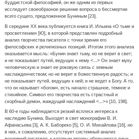
буддистской философией, он же одним из первых
исследует своеобразное решение вопроса о бессмертии
всего сущего, предложенное Буниным [23].
В середине XX века публикуется книга И. Ильина «О тьме и
просветлении» [Ю], в которой представлен подробный
анализ творчества писателя с точки зрения его
философских и религиозных позиций. Итогом этого анализа
оказывается мысль: «Бунин знает тьму, но не верит в свет;
и не показывает путей, ведущих к нему <...> Он знает муку
человеческую и знает ее роковую связь с земным
наслажденчеством; но не верит в божественную радость; и
не показывает путей, ведущих к ней; и не ведет к Богу. А то,
что он называет «богом», есть начало страшное, темное и
стихийное. Символ его творчества есть страстный и
скорбный демон, жаждущий наслаждений <...>» [10, 198].
В 60-е годы наблюдается резкий всплеск интереса к
наследию Бунина. Выходят в свет монографии В. И.
Афанасьева [3], А. К. Бабореко [5], О. И. Михайлова [16], но
в них, к сожалению, отсутствует системный анализ
воззрений писателя, к которым авторы обращаются лишь