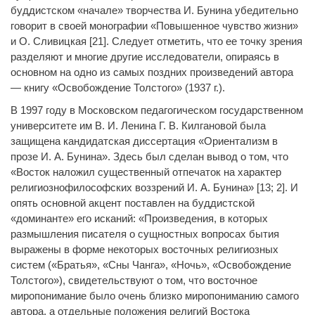
буддистском «начале» творчества И. Бунина убедительно
говорит в своей монографии «Повышенное чувство жизни»
и О. Сливицкая [21]. Следует отметить, что ее точку зрения
разделяют и многие другие исследователи, опираясь в
основном на одно из самых поздних произведений автора
— книгу «Освобождение Толстого» (1937 г.).
В 1997 году в Московском педагогическом государственном
университете им В. И. Ленина Г. В. Килгановой была
защищена кандидатская диссертация «Ориентализм в
прозе И. А. Бунина». Здесь был сделан вывод о том, что
«Восток наложил существенный отпечаток на характер
религиознофилософских воззрений И. А. Бунина» [13; 2]. И
опять основной акцент поставлен на буддистской
«доминанте» его исканий: «Произведения, в которых
размышления писателя о сущностных вопросах бытия
выражены в форме некоторых восточных религиозных
систем («Братья», «Сны Чанга», «Ночь», «Освобождение
Толстого»), свидетельствуют о том, что восточное
миропонимание было очень близко миропониманию самого
автора, а отдельные положения религий Востока