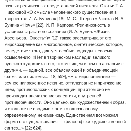
разных религиозных представлений писателя. Статьи Т. А.
Никоновой «О смысле человеческого существования в
творчестве И. А. Бунина» [18], М. С. Штерна «Рассказ И. А.
Бунина «Ночь» [22], И. П. Карпова «Религиозность в
условиях страстного сознания (И. А. Бунин. «Жизнь
Арсеньева. Юность»)» [12] также рассматривают его
мировоззрение как многослойное, синтетическое, которое,
вследствие этого, диктует особые подходы к своему
осмыслению: «Нет в творческом наследии великого
русского художника того, что мы ищем в нем по аналогии с
другими, — единой, все объясняющей и объединяющей
схемы или системы... [18; 599], «Его миропонимание —
вечное напряженное искание, отталкивание и притяжение
идей, противоположных концепций; при этом оно не
производит впечатление эклектики, внутренней
противоречивости. Оно цельно, как художественный образ,
и столь же не сводимо к чем-то однозначному,
определенному, неизменному. Единственная возможная
форма его существования — философски-художественный
синтез...» [22; 624].