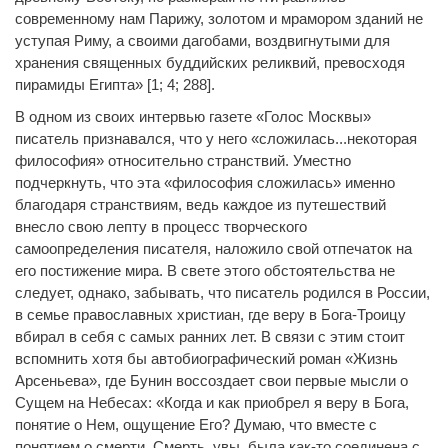
современному нам Парижу, золотом и мрамором зданий не
уступая Риму, а своими дагобами, воздвигнутыми для
хранения священных буддийских реликвий, превосходя
пирамиды Египта» [1; 4; 288].
В одном из своих интервью газете «Голос Москвы»
писатель признавался, что у него «сложилась...некоторая
философия» относительно странствий. Уместно
подчеркнуть, что эта «философия сложилась» именно
благодаря странствиям, ведь каждое из путешествий
внесло свою лепту в процесс творческого
самоопределения писателя, наложило свой отпечаток на
его постижение мира. В свете этого обстоятельства не
следует, однако, забывать, что писатель родился в России,
в семье православных христиан, где веру в Бога-Троицу
вбирал в себя с самых ранних лет. В связи с этим стоит
вспомнить хотя бы автобиографический роман «Жизнь
Арсеньева», где Бунин воссоздает свои первые мысли о
Сущем на Небесах: «Когда и как приобрел я веру в Бога,
понятие о Нем, ощущение Его? Думаю, что вместе с
понятием о смерти. Смерть, увы, была как-то соединена с