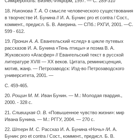
Симферополь: Бизнес-Информ, 1997. — С. 289-310
18.
Никонова Т. А.
О смысле человеческого существования
в творчестве И. Бунина // И. А. Бунин:
pro
et
contra
/ Сост.,
коммент., предисл. Б. В. Аверина. — СПб.: РХГИ, 2001. —С.
599 - 612.
19.
Пронин А. А.
Евангельский «след» в цикле путевых
рассказов И. А. Бунина «Тень птицы» и поэма В. А.
Жуковского «Агасфер» // Евангельский текст в русской
литературе XVIII — XX веков. Цитата, реминисценция,
мотив, жанр. — Петрозаводск: Изд-во Петрозаводского
университета, 2001. —
С. 459-465.
20.
Рощин М. М.
Иван Бунин. — М.: Молодая гвардия.,
2000. - 328 с.
21.
Сливицкая О. В.
«Повышенное чувство жизни»: мир
Ивана Бунина. — М.: РГГУ, 2004. — 270 с.
22.
Штерн М. С.
Рассказ И. А. Бунина «Ночь» /И. А.
Бунин:
pro
et
contra
/ Сост., коммент., предисл. Б. В.