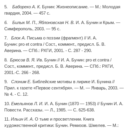
5
. Бабореко А. К.
Бунин: Жизнеописание. — М.: Молодая
гвардия, 2004. — 457 с.
6. Билык М. П., Яблоновская Н. В.
И. А. Бунин и Крым. —
Симферополь, 2003. — 95 с.
7.
Блок А.
Письма
о поэзии (фрагмент) // И. А.
Бунин:
pro
et
contra
/ Сост., коммент., предисл. Б. В.
Аверина. — СПб.: РХГИ, 2001. - С. 287 - 290.
8
. Брюсов В. Я.
Ив. Бунин // И. А. Бунин:
pro
et
contra
/
Сост., коммент., предисл. Б. В. Аверина. — СПб.: РХГИ,
2001.-С. 266 - 268.
9.
Слоним Е.
Библейские мотивы в лирике И. Бунина //
Прил. к газете «Первое сентября». — М. — Январь, 2003. —
№ 4. - С. 12.
10.
Емельянов Л. И.
И. А. Бунин (1870 — 1953) // Бунин И. А.
Повести. Рассказы. — Л., 1985. — С. 625-638.
11.
Ильин И. А.
О тьме и просветлении. Книга
художественной критики: Бунин. Ремизов. Шмелев. — М.: