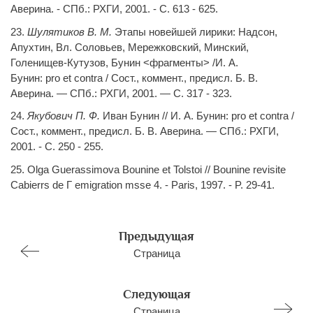
Аверина. - СПб.: РХГИ, 2001. - С. 613 - 625.
23.
Шулятиков В. М.
Этапы новейшей лирики: Надсон,
Апухтин, Вл. Соловьев, Мережковский, Минский,
Голенищев-Кутузов, Бунин <фрагменты> /И. А.
Бунин:
pro
et
contra
/ Сост., коммент., предисл. Б. В.
Аверина. — СПб.: РХГИ, 2001. — С. 317 - 323.
24.
Якубович П. Ф.
Иван Бунин // И. А. Бунин:
pro
et
contra
/
Сост., коммент., предисл. Б
.
В
.
Аверина
. —
СПб
.:
РХГИ
,
2001. -
С
. 250 - 255.
25.
Olga Guerassimova Bounine et Tolstoi
//
Bounine revisite
Cabierrs de
Г
emigration msse 4. - Paris, 1997. - P. 29-41.
Предыдущая
Страница
Следующая
Страница