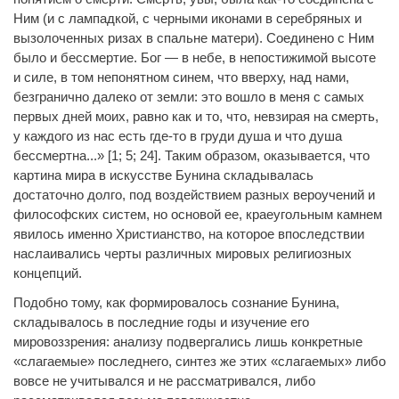
Ним (и с лампадкой, с черными иконами в серебряных и
вызолоченных ризах в спальне матери). Соединено с Ним
было и бессмертие. Бог — в небе, в непостижимой высоте
и силе, в том непонятном синем, что вверху, над нами,
безгранично далеко от земли: это вошло в меня с самых
первых дней моих, равно как и то, что, невзирая на смерть,
у каждого из нас есть где-то в груди душа и что душа
бессмертна...» [1; 5; 24]. Таким образом, оказывается, что
картина мира в искусстве Бунина складывалась
достаточно долго, под воздействием разных вероучений и
философских систем, но основой ее, краеугольным камнем
явилось именно Христианство, на которое впоследствии
наслаивались черты различных мировых религиозных
концепций.
Подобно тому, как формировалось сознание Бунина,
складывалось в последние годы и изучение его
мировоззрения: анализу подвергались лишь конкретные
«слагаемые» последнего, синтез же этих «слагаемых» либо
вовсе не учитывался и не рассматривался, либо