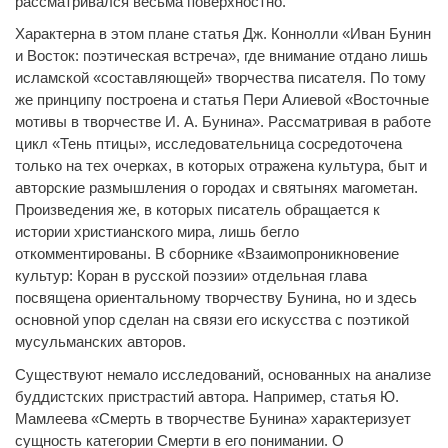
рассматривался весьма поверхностно.
Характерна в этом плане статья Дж. Коннолли «Иван Бунин
и Восток: поэтическая встреча», где внимание отдано лишь
исламской «составляющей» творчества писателя. По тому
же принципу построена и статья Пери Алиевой «Восточные
мотивы в творчестве И. А. Бунина». Рассматривая в работе
цикл «Тень птицы», исследовательница сосредоточена
только на тех очерках, в которых отражена культура, быт и
авторские размышления о городах и святынях магометан.
Произведения же, в которых писатель обращается к
истории христианского мира, лишь бегло
откомментированы. В сборнике «Взаимопроникновение
культур: Коран в русской поэзии» отдельная глава
посвящена ориентальному творчеству Бунина, но и здесь
основной упор сделан на связи его искусства с поэтикой
мусульманских авторов.
Существуют немало исследований, основанных на анализе
буддистских пристрастий автора. Например, статья Ю.
Мамлеева «Смерть в творчестве Бунина» характеризует
сущность категории Смерти в его понимании. О