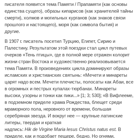
писателя появится тема Памяти / Прапамяти (как основы
единства сущего), образы кипарисов (как хранителей тайны
смерти), холмов и могильных курганов (как знаков связи
прошлого и настоящего), моря (как символа бытия) и
другие.
В 1907 г. писатель посетил Турцию, Египет, Сирию и
Палестину. Результатом этой поездки стал цикл путевых
очерков «Тень птицы», где в полной мере отражен колорит
жизни стран Востока и художественно реализовывается
тема Памяти. В произведениях цикла доминируют образы
исламских и христианских святынь: «Мечети и минареты
царят надо всем. Мечети плечисты, полосаты как Абаи, все
в огромных и пестрых купалах-тюрбанах. Минареты
высоки, узорны и тонки как пики...» [1; 3; 530]; «В Вифлееме,
в подземном приделе храма Рождества, блещет среди
мраморного пола, неровного от времени, большая
серебряная звезда. И вокруг нее — крупные латинские
литеры, твердая и краткая
надпись:
Hik
de
Virgine
Maria
Iesus
Christus
natus
est
.
В
приделе, как и подобает пещере, бедно. Но огнями,