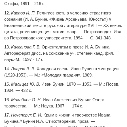
Скифы, 1991. - 216 с.
12.
Карпов И. П.
Религиозность в условиях страстного
сознания (И. А. Бунин. «Жизнь Арсеньева. Юность») //
Евангельский текст в русской литературе XVIII — XX веков:
цитата, реминисценция, мотив, жанр. — Петрозаводск: Изд-
во Петрозаводского университета, 1994. — С. 341-348.
13.
Калганова Г. В.
Ориентализм в прозе И. А. Бунина. —
Автореферат дисс. на соискание уч. степени канд. фил.
наук.-М., 1997 - 17 с.
14.
Лавров В. В.
Холодная осень. Иван Бунин в эмиграции
(1920-1953). — М.: «Молодая гвардия», 1989.
15.
Мальцев Ю. В.
Иван Бунин, 1870 — 1953. — М.: Посев,
1994. — 432 с.
16.
Михайлов О. Н.
Иван Алексеевич Бунин: Очерк
творчества. — М.: Наука, 1967. — 174 с.
17.
Нечепорук Е. И.
Крым в жизни и творчестве Ивана
Бунина // Бунин И.А. Стихотворения, проза. —