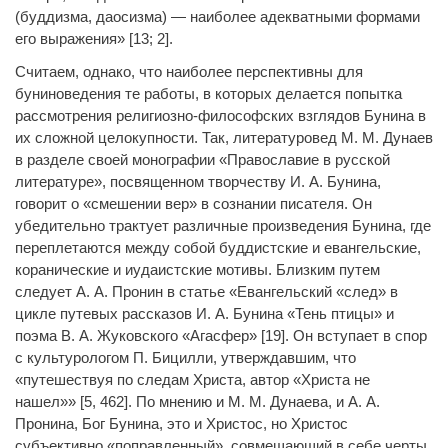
(буддизма, даосизма) — наиболее адекватными формами
его выражения» [13; 2].
Считаем, однако, что наиболее перспективны для
буниноведения те работы, в которых делается попытка
рассмотрения религиозно-философских взглядов Бунина в
их сложной целокупности. Так, литературовед М. М. Дунаев
в разделе своей монографии «Православие в русской
литературе», посвященном творчеству И. А. Бунина,
говорит о «смешении вер» в сознании писателя. Он
убедительно трактует различные произведения Бунина, где
переплетаются между собой буддистские и евангельские,
коранические и иудаистские мотивы. Близким путем
следует А. А. Пронин в статье «Евангельский «след» в
цикле путевых рассказов И. А. Бунина «Тень птицы» и
поэма В. А. Жуковского «Агасфер» [19]. Он вступает в спор
с культурологом П. Бицилли, утверждавшим, что
«путешествуя по следам Христа, автор «Христа не
нашел»» [5, 462]. По мнению и М. М. Дунаева, и А. А.
Пронина, Бог Бунина, это и Христос, но Христос
субъективно «поправленный», совмещающий в себе черты