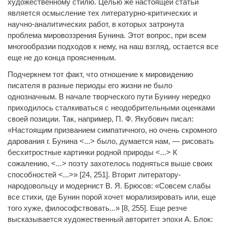
художественному стилю. Целью же настоящей статьи
является осмысление тех литературно-критических и
научно-аналитических работ, в которых затронута
проблема мировоззрения Бунина. Этот вопрос, при всем
многообразии подходов к нему, на наш взгляд, остается все
еще не до конца проясненным.
Подчеркнем тот факт, что отношение к мировидению
писателя в разные периоды его жизни не было
однозначным. В начале творческого пути Бунину нередко
приходилось сталкиваться с неодобрительными оценками
своей позиции. Так, например, П. Ф. Якубович писал:
«Настоящим призванием симпатичного, но очень скромного
дарования г. Бунина <...> было, думается нам, — рисовать
бесхитростные картинки родной природы <...> К
сожалению, <...> поэту захотелось подняться выше своих
способностей <...>» [24, 251]. Вторит литератору-
народовольцу и модернист В. Я. Брюсов: «Совсем слабы
все стихи, где Бунин порой хочет морализировать или, еще
того хуже, философствовать...» [8, 255]. Еще резче
высказывается художественный авторитет эпохи А. Блок: