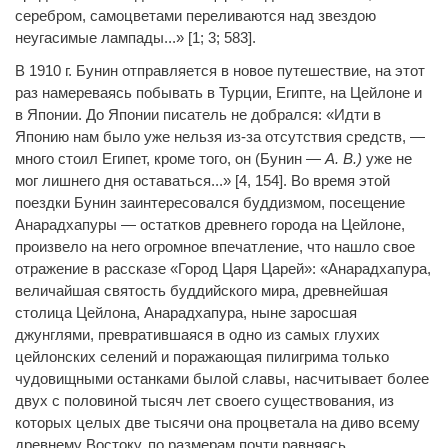
серебром, самоцветами переливаются над звездою
неугасимые лампады...» [1; 3; 583].
В 1910 г. Бунин отправляется в новое путешествие, на этот
раз намереваясь побывать в Турции, Египте, на Цейлоне и
в Японии. До Японии писатель не добрался: «Идти в
Японию нам было уже нельзя из-за отсутствия средств, —
много стоил Египет, кроме того, он (Бунин —
А. В.)
уже не
мог лишнего дня оставаться...» [4, 154]. Во время этой
поездки Бунин заинтересовался буддизмом, посещение
Анарадхапуры — остатков древнего города на Цейлоне,
произвело на него огромное впечатление, что нашло свое
отражение в рассказе «Город Царя Царей»: «Анарадхапура,
величайшая святость буддийского мира, древнейшая
столица Цейлона, Анарадхапура, ныне заросшая
джунглями, превратившаяся в одно из самых глухих
цейлонских селений и поражающая пилигрима только
чудовищными останками былой славы, насчитывает более
двух с половиной тысяч лет своего существования, из
которых целых две тысячи она процветала на диво всему
древнему Востоку, по размерам почти равняясь