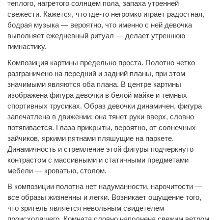
теплого, нагретого солнцем пола, запаха утренней
свежести. Кажется, что где-то негромко играет радостная,
бодрая музыка — вероятно, что именно с ней девочка
выполняет ежедневный ритуал — делает утреннюю
гимнастику.
Композиция картины предельно проста. Полотно четко
разграничено на передний и задний планы, при этом
значимыми являются оба плана. В центре картины
изображена фигура девочки в белой майке и темных
спортивных трусиках. Образ девочки динамичен, фигура
запечатлена в движении: она тянет руки вверх, словно
потягивается. Глаза прикрыты, вероятно, от солнечных
зайчиков, яркими пятнами пляшущие на паркете.
Динамичность и стремление этой фигуры подчеркнуто
контрастом с массивными и статичными предметами
мебели — кроватью, столом.
В композиции полотна нет надуманности, нарочитости —
все образы жизненны и легки. Возникает ощущение того,
что зритель является невольным свидетелем
происходящего. Комната словно наполнена свежим ветром