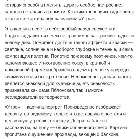
которая способна пленять, дарить особое настроение,
надолго оставаясь в памяти. К таким творениям художницы
относится картина под названием «Утро».
Эта картина несет в себе особый заряд свежести и
бодрости, дарит ни с чем не сравнимое настроение радости
новому дню. Помогают достичь такого эффекта и краски —
светлые, солнечные и наоборот, глубокие и темные, и сама
композиция
полотна. Полотно по-своему поэтичное, чем-то
напоминающее стихотворение-хокку: в краткой и
лаконичной форме изображено подсмотренное у природы,
сиюминутное и быстротечное. Несомненно, данная работа
является знаковой для художницы, эту знаковость
признавала как сама Яблонская, так и многие
исследователи ее творчества.
«Утро» — картина-портрет. Произведение изображает
девочку, по-видимому, только что вставшую с постели и
делающую утреннюю зарядку. Двери на балкон
распахнуты, на полу — блики солнечного света. Картина
пропитана ощущением прохлады, веющей с балкона,