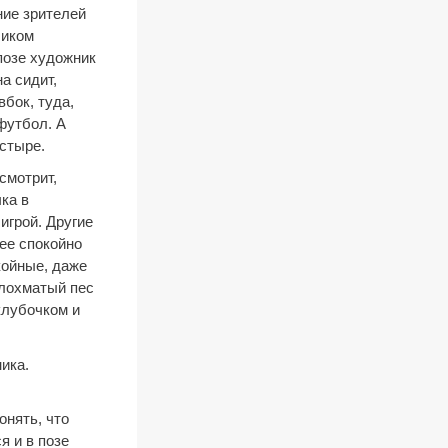
ние зрителей
ликом
 позе художник
а сидит,
вбок, туда,
футбол. А
устыре.
смотрит,
ка в
игрой. Другие
ее спокойно
койные, даже
 лохматый пес
клубочком и
ика.
онять, что
я и в позе