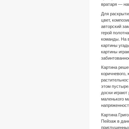
вратаря — на
Для раскрыти
цвет, композ
авторский за
герой полотна
команды. На 
картины угад
картины игра
забинтованно
Картина решен
коричневого, 
растительнос
этом пустыре
доски играют
маленького м
напряженност
Картина Григ
Пейзаж в данн
приглушенных