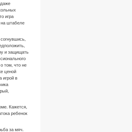
 даже
школьных
то игра
 на штабеле
 согнувшись,
редположить,
гру и защищать
ссионального
о том, что не
же ценой
 игрой в
чика
рый,
юме. Кажется,
атока ребенок
ьба за мяч.