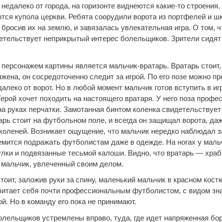
недалеко от города, на горизонте виднеются какие-то строения,
тся купола церкви. Ребята соорудили ворота из портфелей и 
 бросив их на землю, и завязалась увлекательная игра. О том, ч
детельствует неприкрытый интерес болельщиков. Зрители сидят
персонажем картины является мальчик-вратарь. Вратарь стоит,
яжена, он сосредоточенно следит за игрой. По его позе можно п
далеко от ворот. Но в любой момент мальчик готов вступить в и
Герой хочет походить на настоящего вратаря. У него поза профе
а руках перчатки. Замотанная бинтом коленка свидетельствует 
арь стоит на футбольном поле, и всегда он защищал ворота, да
коленей. Возникает ощущение, что мальчик нередко наблюдал за
емится подражать футболистам даже в одежде. На ногах у маль
лки и подвязанные тесьмой калоши. Видно, что вратарь — храб
мальчик, увлеченный своим делом.
тоит, заложив руки за спину, маленький мальчик в красном кост
считает себя почти профессиональным футболистом, с видом зн
ой. Но в команду его пока не принимают.
олельщиков устремлены вправо, туда, где идет напряженная бор