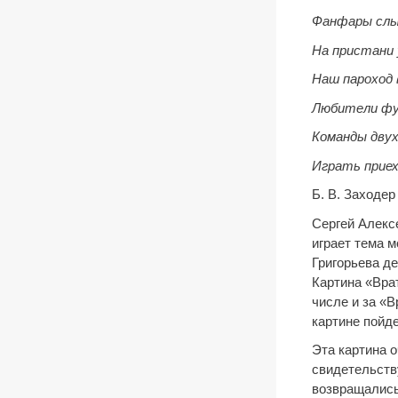
Фанфары слы
На пристани 
Наш пароход
Любители фу
Команды двух
Играть приех
Б. В. Заходер
Сергей Алексе
играет тема 
Григорьева д
Картина «Вра
числе и за «
картине пойде
Эта картина 
свидетельств
возвращались