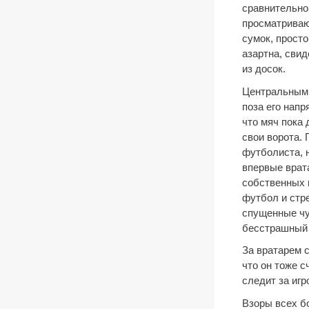
сравнительно 
просматриваю
сумок, просто
азартна, сви
из досок.
Центральным 
поза его напр
что мяч пока 
свои ворота. 
футболиста, н
впервые врат
собственных 
футбол и стр
спущенные чу
бесстрашный 
За вратарем с
что он тоже 
следит за игр
Взоры всех б