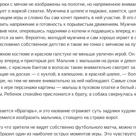
роки с мячом не изображены на полотне, но напряженное внима
ует о жаркой схватке. Мужчина в шляпе и пиджаке, кажется, це
ищем игры и словно бы сам хочет принять в ней участие. В его
зить напряжение и готовность к порывистым движениям. Мужчин
вив ноги, оперевшись ладонями о колени и подавшись вперед и 
ются за мяч. Вероятно, молодой мужчина и сам хорошо играет в 
вспомнил собственное детство и такие же гонки с мячиком на п
жном костюме и красном галстуке не меньше увлечен игрой. Он 
у вперед и приоткрыв рот. Мальчик с малышом на руках и девоч
ме, с красным бантом в волосах также внимательно смотрят за 
ящие на досках — с куклой, в капюшоне, в красной шапке, — бол
гре, но тем не менее внимательно за ней наблюдают. Самые спо
к игре персонажи картины — малыш в пуховом платке и белый
. Ребенок спокойно прислонился к брату, а собака свернулась 
ается «Вратарь», и это название отражает суть задумки художн
емился изобразить мальчика, стоящего на страже ворот.
о что зрители не видят собственно футбольного матча, можно п
бразил один из наиболее острых моментов игры. Это чувствуетс