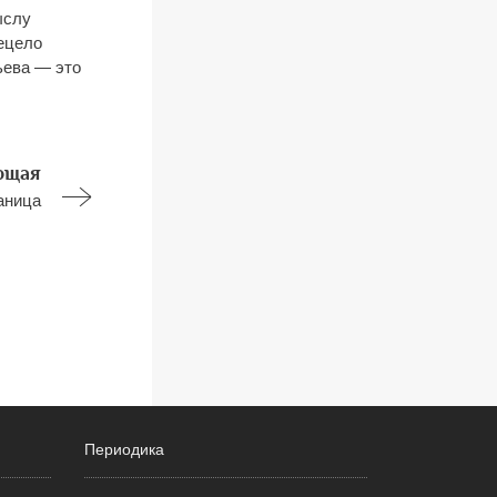
ыслу
сецело
ьева — это
ющая
аница
Периодика