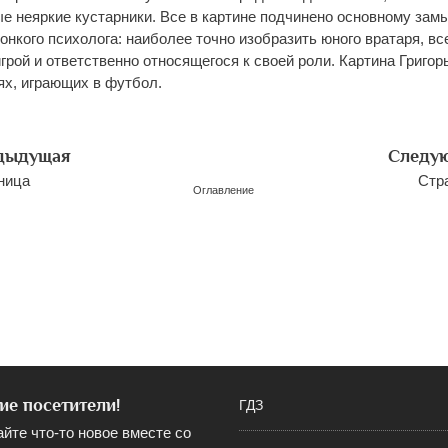
ые неяркие кустарники. Все в картине подчинено основному зам
онкого психолога: наиболее точно изобразить юного вратаря, в
грой и ответственно относящегося к своей роли. Картина Григор
ях, играющих в футбол.
дыдущая
Следу
ница
Стр
Оглавление
ие посетители!
ГДЗ
айте что-то новое вместе со