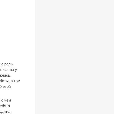
ую роль
о часты у
жника.
боты, в том
б этой
 о чем
Ребята
одится