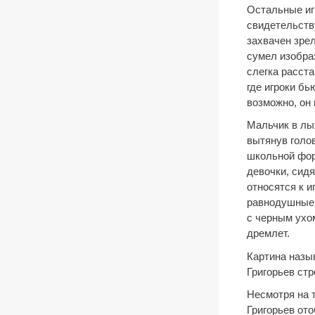
Остальные иг
свидетельств
захвачен зрел
сумел изобра
слегка расста
где игроки бь
возможно, он 
Мальчик в лы
вытянув голов
школьной фор
девочки, сид
относятся к и
равнодушные 
с черным ухом
дремлет.
Картина назыв
Григорьев стр
Несмотря на т
Григорьев ото