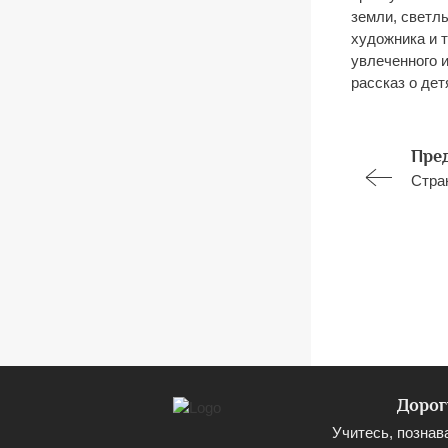
земли, светл
художника и т
увлеченного и
рассказ о дет
Пре
Стра
Дорог
Учитесь, познав