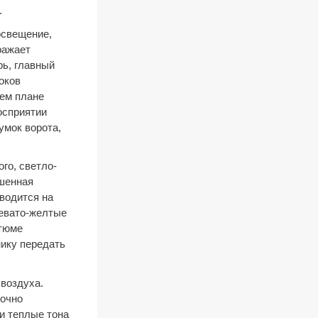
.
освещение,
ражает
рь, главный
оков
нем плане
осприятии
умок ворота,
го, светло-
ишенная
оводится на
жевато-желтые
стюме
нику передать
 воздуха.
точно
и теплые тона