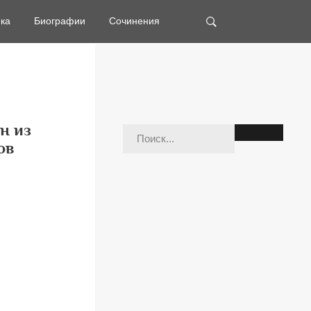
ка
Биографии
Сочинения
н из
ов