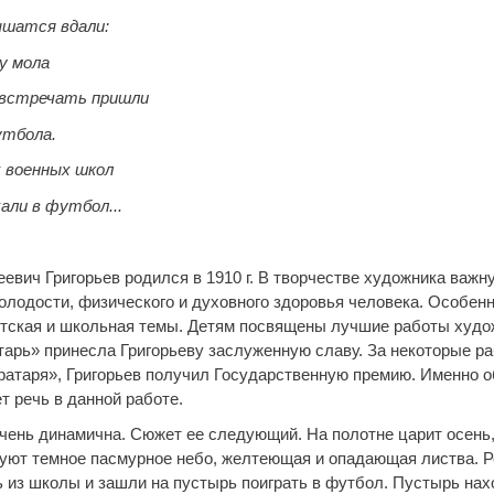
шатся вдали:
у мола
 встречать пришли
тбола.
 военных школ
али в футбол...
евич Григорьев родился в 1910 г. В творчестве художника важн
молодости, физического и духовного здоровья человека. Особенн
етская
и школьная темы. Детям посвящены лучшие работы худо
тарь» принесла Григорьеву заслуженную славу. За некоторые ра
Вратаря», Григорьев получил Государственную премию. Именно о
т речь в данной работе.
очень динамична. Сюжет ее следующий. На полотне царит осень,
уют темное пасмурное небо, желтеющая и опадающая листва. 
 из школы и зашли на пустырь поиграть в футбол. Пустырь нах