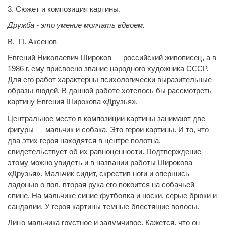
3. Сюжет и композиция картины.
Дружба - это умение молчать вдвоем.
В. П. Аксенов
Евгений Николаевич Широков — российский живописец, а в
1986 г. ему присвоено звание народного художника СССР.
Для его работ характерны психологически выразительные
образы людей. В данной работе хотелось бы рассмотреть
картину Евгения Широкова «Друзья».
Центральное место в композиции картины занимают две
фигуры — мальчик и собака. Это герои картины. И то, что
два этих героя находятся в центре полотна,
свидетельствует об их равноценности. Подтверждение
этому можно увидеть и в названии работы Широкова —
«Друзья». Мальчик сидит, скрестив ноги и опершись
ладонью о пол, вторая рука его покоится на собачьей
спине. На мальчике синие футболка и носки, серые брюки и
сандалии. У героя картины темные блестящие волосы.
Лицо мальчика грустное и задумчивое. Кажется, что он