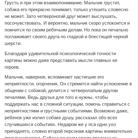
Грусть и при этом взаимопонимание. Мальчик грустит,
собака его прекрасно понимает, только утешить словесно
не может. Зато четвероногий друг может выслушать,
посочувствовать. И вероятно, мальчик скоро успокоится и
помчится по своим ребячьим делам. Но пока он печально
поглаживает своего друга по гладкой и блестящей черной
шерсти.
Благодаря удивительной психологической точности
картины можно даже представить мысли главных ее
героев.
Мальчик, наверное, вспоминает настигшие его
неприятности, огорчения. Он стремится найти успокоение в
общении с собакой, делится с четверолапым другом
печалями. Ведь друзья для того и нужны, чтобы
поддержать нас в сложной ситуации, помочь справиться с
неприятностями и грустными событиями. Возможно даже,
ребенок уже излил собаке душу, рассказал обо всех
случившихся событиях. Недаром же у пса одно ухо
приподнято, словно второй персонаж картины внимательно
прислушивается. Собака же всем своим преданным