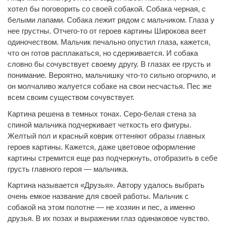
хотел бы поговорить со своей собакой. Собака черная, с
белыми лапами. Собака лежит рядом с мальчиком. Глаза у
нее грустны. Отчего-то от героев картины Широкова веет
одиночеством. Мальчик печально опустил глаза, кажется,
что он готов расплакаться, но сдерживается. И собака
словно бы сочувствует своему другу. В глазах ее грусть и
понимание. Вероятно, мальчишку что-то сильно огорчило, и
он молчаливо жалуется собаке на свои несчастья. Пес же
всем своим существом сочувствует.
Картина решена в темных тонах. Серо-белая стена за
спиной мальчика подчеркивает четкость его фигуры.
Желтый пол и красный коврик оттеняют образы главных
героев картины. Кажется, даже цветовое оформление
картины стремится еще раз подчеркнуть, отобразить в себе
грусть главного героя — мальчика.
Картина называется «Друзья». Автору удалось выбрать
очень емкое название для своей работы. Мальчик с
собакой на этом полотне — не хозяин и пес, а именно
друзья. В их позах и выражении глаз одинаковое чувство.