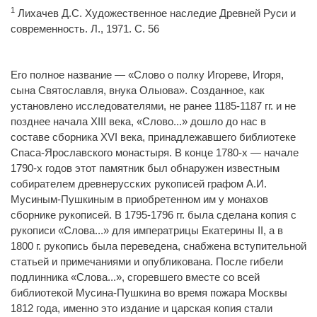
1
Лихачев Д.С. Художественное наследие Древней Руси и
современность. Л., 1971. С. 56
Его полное название — «Слово о полку Игореве, Игоря,
сына Святославля, внука Олыова». Созданное, как
установлено исследователями, не ранее 1185-1187 гг. и не
позднее начала XIII века, «Слово...» дошло до нас в
составе сборника XVI века, принадлежавшего библиотеке
Спаса-Ярославского монастыря. В конце 1780-х — начале
1790-х годов этот памятник был обнаружен известным
собирателем древнерусских рукописей графом А.И.
Мусиным-Пушкиным в приобретенном им у монахов
сборнике рукописей. В 1795-1796 гг. была сделана копия с
рукописи «Слова...» для императрицы Екатерины II, а в
1800 г. рукопись была переведена, снабжена вступительной
статьей и примечаниями и опубликована. После гибели
подлинника «Слова...», сгоревшего вместе со всей
библиотекой Мусина-Пушкина во время пожара Москвы
1812 года, именно это издание и царская копия стали