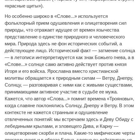
«красные щиты»).
Но особенно широко в «Слове...» используется
фольклорный прием одушевления и олицетворения сил
природы, что отражает идущее от времен язычества
представление о единстве природного и человеческого
мира. Природа здесь не фон исторических событий, а
действующее лицо. Исторический факт — затмение солнца
— в летописи интерпретируется как знак Божьего гнева, а в
«Слове...» солнце само активно действует против князя
Игоря и его войска. Ярославна вместо христианской
молитвы обращается к природным силам — Ветру, Днепру,
Солнцу, — разговаривая с ними как с живыми существами,
принимающими активное участие в судьбе ее мужа.
Кажется, что автор «Слова...» помнит времена «Трояновы»,
когда славяне поклонялись Солнцу, Днепру и Ветру. В этом
контексте не кажется странным и одушевление
отвлеченных понятий: мы встречаем здесь и Деву Обиду с
лебедиными крылами, и зловещего Дива, и Карну —
олицетворение скорби и плача. Какие-то мифические черты
проглядывают и в образе Бояна, словно он действительно