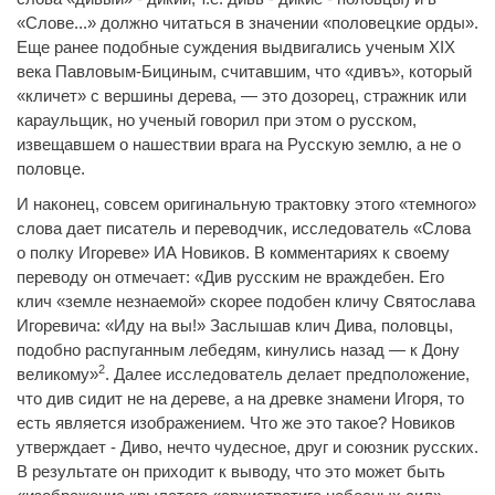
«Слове...» должно читаться в значении «половецкие орды».
Еще ранее подобные суждения выдвигались ученым XIX
века Павловым-Бициным, считавшим, что «дивъ», который
«кличет» с вершины дерева, — это дозорец, стражник или
караульщик, но ученый говорил при этом о русском,
извещавшем о нашествии врага на Русскую землю, а не о
половце.
И наконец, совсем оригинальную трактовку этого «темного»
слова дает писатель и переводчик, исследователь «Слова
о полку Игореве» ИА Новиков. В комментариях к своему
переводу он отмечает: «Див русским не враждебен. Его
клич «земле незнаемой» скорее подобен кличу Святослава
Игоревича: «Иду на вы!» Заслышав клич Дива, половцы,
подобно распуганным лебедям, кинулись назад — к Дону
2
великому»
. Далее исследователь делает предположение,
что див сидит не на дереве, а на древке знамени Игоря, то
есть является изображением. Что же это такое? Новиков
утверждает - Диво, нечто чудесное, друг и союзник русских.
В результате он приходит к выводу, что это может быть