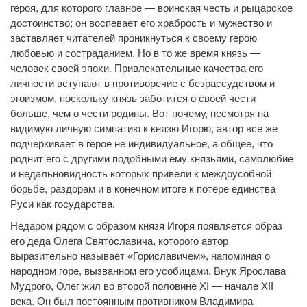
героя, для которого главное — воинская честь и рыцарское
достоинство; он воспевает его храбрость и мужество и
заставляет читателей проникнуться к своему герою
любовью и состраданием. Но в то же время князь —
человек своей эпохи. Привлекательные качества его
личности вступают в противоречие с безрассудством и
эгоизмом, поскольку князь заботится о своей чести
больше, чем о чести родины. Вот почему, несмотря на
видимую личную симпатию к князю Игорю, автор все же
подчеркивает в герое не индивидуальное, а общее, что
роднит его с другими подобными ему князьями, самолюбие
и недальновидность которых привели к междоусобной
борьбе, раздорам и в конечном итоге к потере единства
Руси как государства.
Недаром рядом с образом князя Игоря появляется образ
его деда Олега Святославича, которого автор
выразительно называет «Гориславичем», напоминая о
народном горе, вызванном его усобицами. Внук Ярослава
Мудрого, Олег жил во второй половине XI — начале XII
века. Он был постоянным противником Владимира