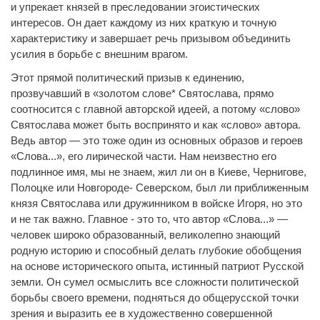
и упрекает князей в преследовании эгоистических
интересов. Он дает каждому из них краткую и точную
характеристику и завершает речь призывом объединить
усилия в борьбе с внешним врагом.
Этот прямой политический призыв к единению,
прозвучавший в «золотом слове* Святослава, прямо
соотносится с главной авторской идеей, а потому «слово»
Святослава может быть воспринято и как «слово» автора.
Ведь автор — это тоже один из основных образов и героев
«Слова...», его лирической части. Нам неизвестно его
подлинное имя, мы не знаем, жил ли он в Киеве, Чернигове,
Полоцке или Новгороде- Северском, был ли приближенным
князя Святослава или дружинником в войске Игоря, но это
и не так важно. Главное - это то, что автор «Слова...» —
человек широко образованный, великолепно знающий
родную историю и способный делать глубокие обобщения
на основе исторического опыта, истинный патриот Русской
земли. Он сумел осмыслить все сложности политической
борьбы своего времени, подняться до общерусской точки
зрения и выразить ее в художественно совершенной