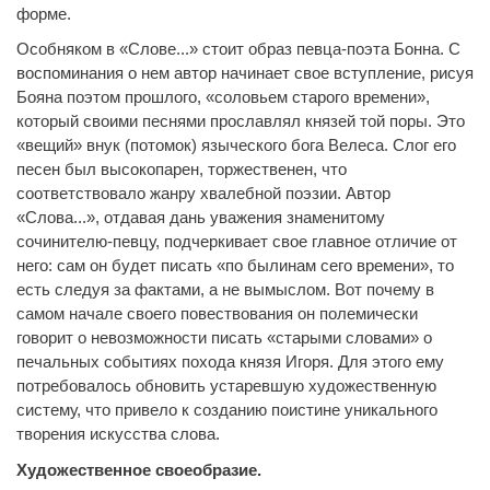
форме.
Особняком в «Слове...» стоит образ певца-поэта Бонна. С
воспоминания о нем автор начинает свое вступление, рисуя
Бояна поэтом прошлого, «соловьем старого времени»,
который своими песнями прославлял князей той поры. Это
«вещий» внук (потомок) языческого бога Велеса. Слог его
песен был высокопарен, торжественен, что
соответствовало жанру хвалебной поэзии. Автор
«Слова...», отдавая дань уважения знаменитому
сочинителю-певцу, подчеркивает свое главное отличие от
него: сам он будет писать «по былинам сего времени», то
есть следуя за фактами, а не вымыслом. Вот почему в
самом начале своего повествования он полемически
говорит о невозможности писать «старыми словами» о
печальных событиях похода князя Игоря. Для этого ему
потребовалось обновить устаревшую художественную
систему, что привело к созданию поистине уникального
творения искусства слова.
Художественное своеобразие.