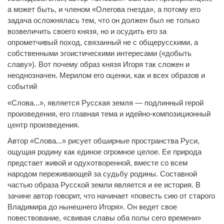
а может быть, и членом «Олегова гнезда», а потому его
задача осложнялась тем, что он должен был не только
возвеличить своего князя, но и осудить его за
опрометчивый поход, связанный не с общерусскими, а
собственными эгоистическими интересами («добыть
славу»). Вот почему образ князя Игоря так сложен и
неоднозначен. Мерилом его оценки, как и всех образов и
событий
«Слова...», является Русская земля — подлинный герой
произведения, его главная тема и идейно-композиционный
центр произведения.
Автор «Слова...» рисует обширные пространства Руси,
ощущая родину как единое огромное целое. Ее природа
предстает живой и одухотворенной, вместе со всем
народом переживающей за судьбу родины. Составной
частью образа Русской земли является и ее история. В
зачине автор говорит, что начинает «повесть сию от старого
Владимира до нынешнего Игоря». Он ведет свое
повествование, «свивая славы оба полы сего времени»