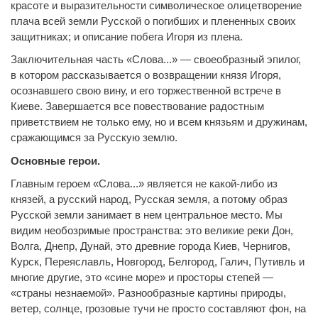
красоте и выразительности символическое олицетворение
плача всей земли Русской о погибших и плененных своих
защитниках; и описание побега Игоря из плена.
Заключительная часть «Слова...» — своеобразный эпилог,
в котором рассказывается о возвращении князя Игоря,
осознавшего свою вину, и его торжественной встрече в
Киеве. Завершается все повествование радостным
приветствием не только ему, но и всем князьям и дружинам,
сражающимся за Русскую землю.
Основные герои.
Главным героем «Слова...» является не какой-либо из
князей, а русский народ, Русская земля, а потому образ
Русской земли занимает в нем центральное место. Мы
видим необозримые пространства: это великие реки Дон,
Волга, Днепр, Дунай, это древние города Киев, Чернигов,
Курск, Переяславль, Новгород, Белгород, Галич, Путивль и
многие другие, это «сине море» и просторы степей —
«страны незнаемой». Разнообразные картины природы,
ветер, солнце, грозовые тучи не просто составляют фон, на