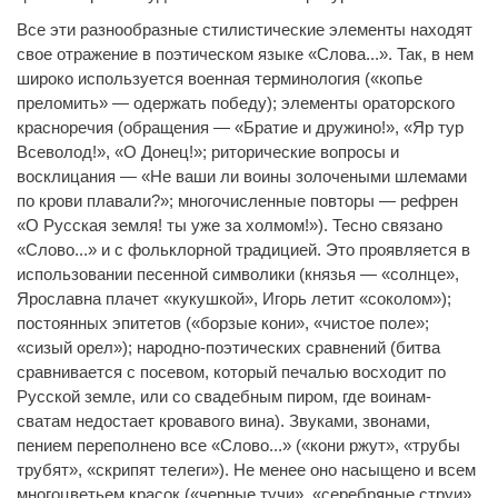
Все эти разнообразные стилистические элементы находят
свое отражение в поэтическом языке «Слова...». Так, в нем
широко используется военная терминология («копье
преломить» — одержать победу); элементы ораторского
красноречия (обращения — «Братие и дружино!», «Яр тур
Всеволод!», «О Донец!»; риторические вопросы и
восклицания — «Не ваши ли воины золочеными шлемами
по крови плавали?»; многочисленные повторы — рефрен
«О Русская земля! ты уже за холмом!»). Тесно связано
«Слово...» и с фольклорной традицией. Это проявляется в
использовании песенной символики (князья — «солнце»,
Ярославна плачет «кукушкой», Игорь летит «соколом»);
постоянных эпитетов («борзые кони», «чистое поле»;
«сизый орел»); народно-поэтических сравнений (битва
сравнивается с посевом, который печалью восходит по
Русской земле, или со свадебным пиром, где воинам-
сватам недостает кровавого вина). Звуками, звонами,
пением переполнено все «Слово...» («кони ржут», «трубы
трубят», «скрипят телеги»). Не менее оно насыщено и всем
многоцветьем красок («черные тучи», «серебряные струи»,