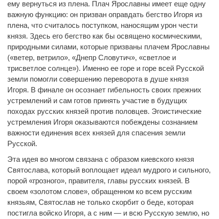
ему вернуться из плена. Плач Ярославны имеет еще одну
важную функцию: он призван оправдать бегство Игоря из
плена, что считалось поступком, наносящим урон чести
князя. Здесь его бегство как бы освящено космическими,
природными силами, которые призваны плачем Ярославны
(«ветер, ветрило», «Днепр Словутич», «светлое и
трисветлое солнце»). Именно ее горе и горе всей Русской
земли помогли совершению переворота в душе князя
Игоря. В финале он осознает гибельность своих прежних
устремлений и сам готов принять участие в будущих
походах русских князей против половцев. Эгоистические
устремления Игоря оказываются побеждены сознанием
важности единения всех князей для спасения земли
Русской.
Эта идея во многом связана с образом киевского князя
Святослава, который воплощает идеал мудрого и сильного,
порой «грозного», правителя, главы русских князей. В
своем «золотом слове», обращенном ко всем русским
князьям, Святослав не только скорбит о беде, которая
постигла войско Игоря, а с ним — и всю Русскую землю, но