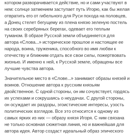
котором разворачивается действие, но и сами участвуют в
нем: солнце затмением заступает путь Игорю, как бы желая
отвратить его от гибельного для Руси похода на половцев,
а Донец стелет бегущему из плена князю зеленую постель
на своих серебряных берегах, одевает его теплым
туманом. В образе Русской земли объединяется для
автора «Слова...» историческое прошлое и настоящее ее
народа, воина, труженика, способного во имя любви к
отечеству и ближним отдать все свои силы, пожертвовать
жизнью. И именно к ней, к Русской земле, обращены все
лучшие чувства автора.
Значительное место в «Слове...» занимают образы князей и
воинов. Отношение автора к русским князьям
двойственное. С одной стороны, он им сочувствует, гордясь
их успехами и сокрушаясь о неудачах. С другой стороны,
он осуждает их раздоры, эгоистические интересы, узость
политических взглядов. Все это относится к одному из
самых ярких из них — образу князя Игоря. С ним связана
не только основная сюжетная линия, но и важнейшая для
автора идея. Автор создаст идеальный образ эпического