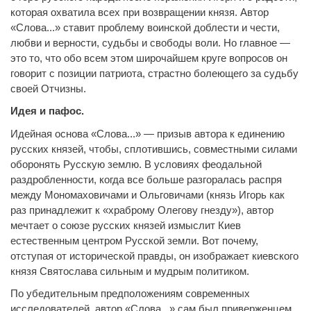
которая охватила всех при возвращении князя. Автор
«Слова...» ставит проблему воинской доблести и чести,
любви и верности, судьбы и свободы воли. Но главное —
это то, что обо всем этом широчайшем круге вопросов он
говорит с позиции патриота, страстно болеющего за судьбу
своей Отчизны.
Идея и пафос.
Идейная основа «Слова...» — призыв автора к единению
русских князей, чтобы, сплотившись, совместными силами
оборонять Русскую землю. В условиях феодальной
раздробленности, когда все больше разгоралась распря
между Мономаховичами и Ольговичами (князь Игорь как
раз принадлежит к «храброму Олегову гнезду»), автор
мечтает о союзе русских князей измыслит Киев
естественным центром Русской земли. Вот почему,
отступая от исторической правды, он изображает киевского
князя Святослава сильным и мудрым политиком.
По убедительным предположениям современных
исследователей, автор «Слова...» сам был приверженцем,