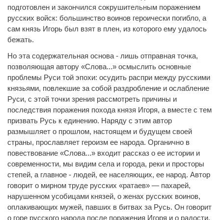
подготовлен и закончился сокрушительным поражением
русских войск: большинство воинов героически погибло, а
сам князь Игорь был взят в плен, из которого ему удалось
бежать.
Но эта содержательная основа - лишь отправная точка,
позволяющая автору «Слова...» осмыслить основные
проблемы Руси той эпохи: осудить распри между русскими
князьями, повлекшие за собой раздробление и ослабление
Руси, с этой точки зрения рассмотреть причины и
последствия поражения похода князя Игоря, а вместе с тем
призвать Русь к единению. Наряду с этим автор
размышляет о прошлом, настоящем и будущем своей
страны, прославляет героизм ее народа. Органично в
повествование «Слова...» входит рассказ о ее истории и
современности, мы видим села и города, реки и просторы
степей, а главное - людей, ее населяющих, ее народ. Автор
говорит о мирном труде русских «ратаев» — пахарей,
нарушенном усобицами князей, о женах русских воинов,
оплакивающих мужей, павших в битвах за Русь. Он говорит
о горе русского народа после поражения Игоря и о радости,