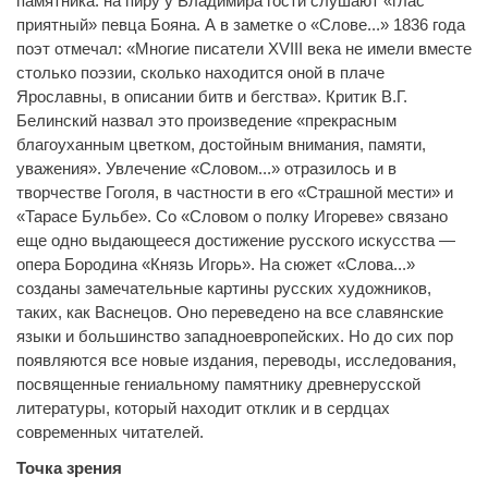
памятника: на пиру у Владимира гости слушают «глас
приятный» певца Бояна. А в заметке о «Слове...» 1836 года
поэт отмечал: «Многие писатели XVIII века не имели вместе
столько поэзии, сколько находится оной в плаче
Ярославны, в описании битв и бегства». Критик В.Г.
Белинский назвал это произведение «прекрасным
благоуханным цветком, достойным внимания, памяти,
уважения». Увлечение «Словом...» отразилось и в
творчестве Гоголя, в частности в его «Страшной мести» и
«Тарасе Бульбе». Со «Словом о полку Игореве» связано
еще одно выдающееся достижение русского искусства —
опера Бородина «Князь Игорь». На сюжет «Слова...»
созданы замечательные картины русских художников,
таких, как Васнецов. Оно переведено на все славянские
языки и большинство западноевропейских. Но до сих пор
появляются все новые издания, переводы, исследования,
посвященные гениальному памятнику древнерусской
литературы, который находит отклик и в сердцах
современных читателей.
Точка зрения