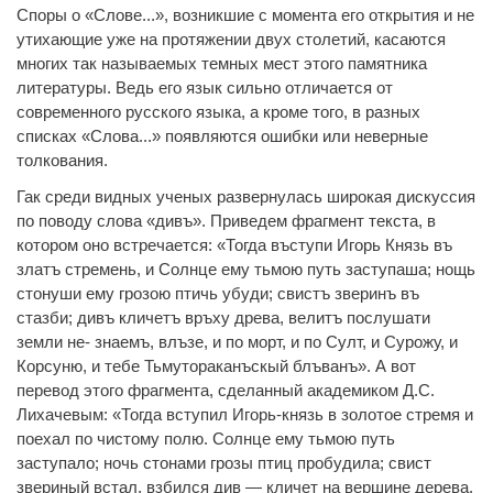
Споры о «Слове...», возникшие с момента его открытия и не
утихающие уже на протяжении двух столетий, касаются
многих так называемых темных мест этого памятника
литературы. Ведь его язык сильно отличается от
современного русского языка, а кроме того, в разных
списках «Слова...» появляются ошибки или неверные
толкования.
Гак среди видных ученых развернулась широкая дискуссия
по поводу слова «дивъ». Приведем фрагмент текста, в
котором оно встречается: «Тогда въступи Игорь Князь въ
златъ стремень, и Солнце ему тьмою путь заступаша; нощь
стонуши ему грозою птичь убуди; свистъ зверинъ въ
стазби; дивъ кличетъ връхy древа, велитъ послушати
земли не- знаемъ, влъзе, и по морт, и по Султ, и Сурожу, и
Корсуню, и тебе Тьмутораканъскый блъванъ». А вот
перевод этого фрагмента, сделанный академиком Д.С.
Лихачевым: «Тогда вступил Игорь-князь в золотое стремя и
поехал по чистому полю. Солнце ему тьмою путь
заступало; ночь стонами грозы птиц пробудила; свист
звериный встал, взбился див — кличет на вершине дерева,