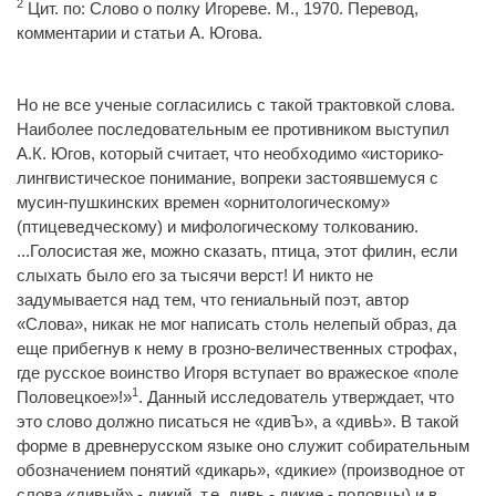
2
Цит. по: Слово о полку Игореве. М., 1970. Перевод,
комментарии и статьи А. Югова.
Но не все ученые согласились с такой трактовкой слова.
Наиболее последовательным ее противником выступил
А.К. Югов, который считает, что необходимо «историко-
лингвистическое понимание, вопреки застоявшемуся с
мусин-пушкинских времен «орнитологическому»
(птицеведческому) и мифологическому толкованию.
...Голосистая же, можно сказать, птица, этот филин, если
слыхать было его за тысячи верст! И никто не
задумывается над тем, что гениальный поэт, автор
«Слова», никак не мог написать столь нелепый образ, да
еще прибегнув к нему в грозно-величественных строфах,
где русское воинство Игоря вступает во вражеское «поле
1
Половецкое»!»
. Данный исследователь утверждает, что
это слово должно писаться не «дивЪ», а «дивЬ». В такой
форме в древнерусском языке оно служит собирательным
обозначением понятий «дикарь», «дикие» (производное от
слова «дивый» - дикий, т.е. дивь - дикие - половцы) и в