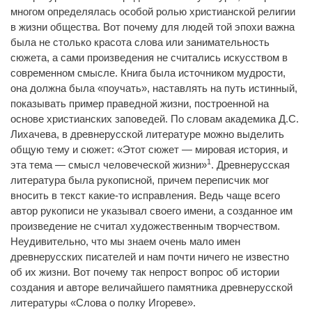
многом определялась особой ролью христианской религии
в жизни общества. Вот почему для людей той эпохи важна
была не столько красота слова или занимательность
сюжета, а сами произведения не считались искусством в
современном смысле. Книга была источником мудрости,
она должна была «поучать», наставлять на путь истинный,
показывать пример праведной жизни, построенной на
основе христианских заповедей. По словам академика Д.С.
Лихачева, в древнерусской литературе можно выделить
общую тему и сюжет: «Этот сюжет — мировая история, и
1
эта тема — смысл человеческой жизни»
. Древнерусская
литература была рукописной, причем переписчик мог
вносить в текст какие-то исправления. Ведь чаще всего
автор рукописи не указывал своего имени, а созданное им
произведение не считал художественным творчеством.
Неудивительно, что мы знаем очень мало имен
древнерусских писателей и нам почти ничего не известно
об их жизни. Вот почему так непрост вопрос об истории
создания и авторе величайшего памятника древнерусской
литературы «Слова о полку Игореве».