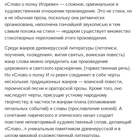
«Слово о полку Игореве» — сложное, оригинальное в
художественном отношении произведение. Это не стихи, но
и не обычная проза, поскольку она ритмически
организована, наполнена тончайшей звукописью и тем
самым похожа на стихи — недаром существует множество
стихотворных переложений этого произведения.
Среди жанров древнерусской литературы (летописи,
поучения, «хождения», жития святых, воинская повесть)
жанр слова можно определить как произведение
церковного и светского красноречия, (торжественная речь).
Но «Слово о полку И го реве» соединяет в себе черты
нескольких традиционных жанров — воинской повести,
героической песни и ораторской прозы. Кроме того, оно
наследует черты, присущие устному народному
творчеству, в частности жанрам плача (оплакивание
печальных событий) и славы (прославление князей). А
сочетание лирического и эпического начал создает
поистине неповторимый художественный сплав, делающий
«Слово...» уникальным памятником древнерусской и в
целом мировой художественной литературы.