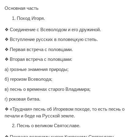
Основная часть
Поход Игоря.
❖ Соединение с Всеволодом и его дружиной.
❖ Вступление русских в половецкую степь.
❖ Первая встреча с половцами.
❖ Вторая встреча с половцами:
а) грозные знамения природы;
б) героизм Всеволода;
в) песнь о временах старого Владимира;
г) роковая битва.
❖ «Трудная» песнь об Игоревом походе, то есть песнь о
печали и беде на Русской земле.
Песнь о великом Святославе.
❖ Похвала великому князю Киевскому Святославу.