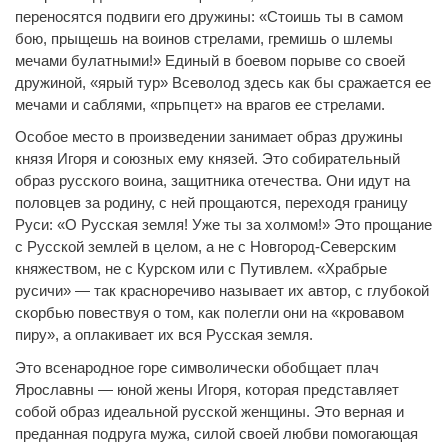
переносятся подвиги его дружины: «Стоишь ты в самом
бою, прыщешь на воинов стрелами, гремишь о шлемы
мечами булатными!» Единый в боевом порыве со своей
дружиной, «ярый тур» Всеволод здесь как бы сражается ее
мечами и саблями, «прьпцет» на врагов ее стрелами.
Особое место в произведении занимает образ дружины
князя Игоря и союзных ему князей. Это собирательный
образ русского воина, защитника отечества. Они идут на
половцев за родину, с ней прощаются, переходя границу
Руси: «О Русская земля! Уже ты за холмом!» Это прощание
с Русской землей в целом, а не с Новгород-Северским
княжеством, не с Курском или с Путивлем. «Храбрые
русичи» — так красноречиво называет их автор, с глубокой
скорбью повествуя о том, как полегли они на «кровавом
пиру», а оплакивает их вся Русская земля.
Это всенародное горе символически обобщает плач
Ярославны — юной жены Игоря, которая представляет
собой образ идеальной русской женщины. Это верная и
преданная подруга мужа, силой своей любви помогающая