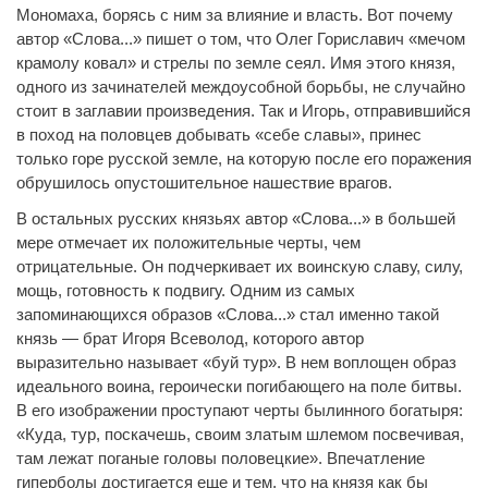
Мономаха, борясь с ним за влияние и власть. Вот почему
автор «Слова...» пишет о том, что Олег Гориславич «мечом
крамолу ковал» и стрелы по земле сеял. Имя этого князя,
одного из зачинателей междоусобной борьбы, не случайно
стоит в заглавии произведения. Так и Игорь, отправившийся
в поход на половцев добывать «себе славы», принес
только горе русской земле, на которую после его поражения
обрушилось опустошительное нашествие врагов.
В остальных русских князьях автор «Слова...» в большей
мере отмечает их положительные черты, чем
отрицательные. Он подчеркивает их воинскую славу, силу,
мощь, готовность к подвигу. Одним из самых
запоминающихся образов «Слова...» стал именно такой
князь — брат Игоря Всеволод, которого автор
выразительно называет «буй тур». В нем воплощен образ
идеального воина, героически погибающего на поле битвы.
В его изображении проступают черты былинного богатыря:
«Куда, тур, поскачешь, своим златым шлемом посвечивая,
там лежат поганые головы половецкие». Впечатление
гиперболы достигается еще и тем, что на князя как бы