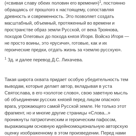
1
(«свивая славу обеих половин его времени»)
, постоянно
обращаясь от прошлого к настоящему, сопоставляя
древность и современность. Это позволяет создать
масштабный, объемный, протяженный во времени и
пространстве образ земли Русской, от века Троянова,
походов Олеговых до похода князя Игоря. Войско Игоря —
не просто воины, это «русичи», готовые, как и их
героические предки, отдать жизнь за «землю русскую».
1
Зд. и далее перевод Д.С. Лихачева.
Такая широта охвата придает особую убедительность тем
выводам, которые делает автор, вкладывая в уста
Святослава, в его «золотое слово», свою заветную мысль
об объединении русских князей перед лицом опасного
врага, угрожающего самой Русской земле. Не только этот
фрагмент, но и многие другие страницы «Слова...»
проникнуты патриотическим и героическим пафосом,
выражающим основную идейноэмоциональную авторскую
оценку изображенному в этом произведении. Перед нами