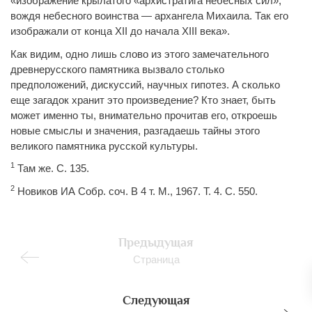
«изображение крылатого «архистратига небесных сил»,
вождя небесного воинства — архангела Михаила. Так его
изображали от конца XII до начала XIII века».
Как видим, одно лишь слово из этого замечательного
древнерусского памятника вызвало столько
предположений, дискуссий, научных гипотез. А сколько
еще загадок хранит это произведение? Кто знает, быть
может именно ты, внимательно прочитав его, откроешь
новые смыслы и значения, разгадаешь тайны этого
великого памятника русской культуры.
1
Там же. С. 135.
2
Новиков ИА Собр. соч. В 4 т. М., 1967. Т. 4. С. 550.
Предыдущая
Страница
Следующая