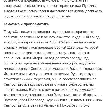
сомнению и подлинность «Слова...». Лучший ответ
скептикам прошлого и нынешнего времени дал Пушкин:
«Подлинность самой песни доказывается духом древности,
под которого невозможно подделаться».
Тематика и проблематика.
Тему «Слова...» составляют подлинные исторические
события, положенные в основу сюжета: неудачный поход
новгород-северского князя Игоря Святославича против
степных кочевников половцев весной 1185 года, который
закончился страшным поражением русских войск и
пленением князя Игоря. За год до этого победу над
половцами одержали объединенные под руководством
киевского князя Святослава русские войска, но тогда князь
Игорь не принимал участия в сражении. Руководствуясь
эгоистическими интересами, он, не посоветовавшись со
Святославом, задумал сам выступить руководителем
нового похода. Вместе с ним в походе приняли участие
только его родственники: сын Владимир, который правил в
Путивле, брат Всеволод, курский князь, и племянник князь
Святослав Ольгович из Рыльска. Поход был плохо