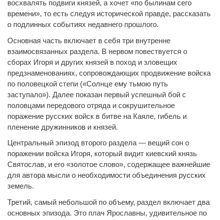
восхвалять подвиги князей, а хочет «по былинам сего
времени», то есть следуя исторической правде, рассказать
о подлинных событиях недавнего прошлого.
Основная часть включает в себя три внутренне
взаимосвязанных раздела. В нервом повествуется о
сборах Игоря и других князей в поход и зловещих
предзнаменованиях, сопровождающих продвижение войска
по половецкой степи («Солнце ему тьмою путь
заступало»). Далее показан первый успешный бой с
половцами передового отряда и сокрушительное
поражение русских войск в битве на Каяле, гибель и
пленение дружинников и князей.
Центральный эпизод второго раздела — вещий сон о
поражении войска Игоря, который видит киевский князь
Святослав, и его «золотое слово», содержащее важнейшие
для автора мысли о необходимости объединения русских
земель.
Третий, самый небольшой по объему, раздел включает два
основных эпизода. Это плач Ярославны, удивительное по