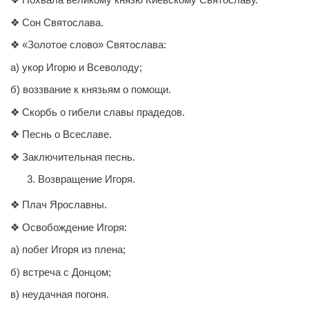
❖ Сон Святослава.
❖ «Золотое слово» Святослава:
а) укор Игорю и Всеволоду;
б) воззвание к князьям о помощи.
❖ Скорбь о гибели славы прадедов.
❖ Песнь о Всеславе.
❖ Заключительная песнь.
Возвращение Игоря.
❖ Плач Ярославны.
❖ Освобождение Игоря:
а) побег Игоря из плена;
б) встреча с Донцом;
в) неудачная погоня.