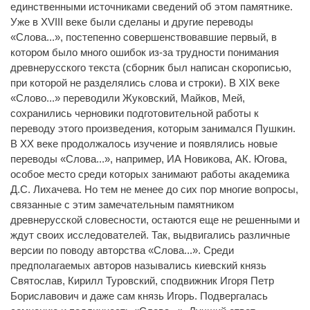
единственными источниками сведений об этом памятнике.
Уже в XVIII веке были сделаны и другие переводы
«Слова...», постепенно совершенствовавшие первый, в
котором было много ошибок из-за трудности понимания
древнерусского текста (сборник был написан скорописью,
при которой не разделялись слова и строки). В XIX веке
«Слово...» переводили Жуковский, Майков, Мей,
сохранились черновики подготовительной работы к
переводу этого произведения, которым занимался Пушкин.
В XX веке продолжалось изучение и появлялись новые
переводы «Слова...», например, ИА Новикова, АК. Югова,
особое место среди которых занимают работы академика
Д.С. Лихачева. Но тем не менее до сих пор многие вопросы,
связанные с этим замечательным памятником
древнерусской словесности, остаются еще не решенными и
ждут своих исследователей. Так, выдвигались различные
версии по поводу авторства «Слова...». Среди
предполагаемых авторов назывались киевский князь
Святослав, Кирилл Туровский, сподвижник Игоря Петр
Бориславович и даже сам князь Игорь. Подвергалась