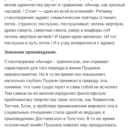
мотив одиночества звучит в сравнении: «Анчар, как грозный
часовой, / Стоит — один во всей вселенной». Ритмику
стихотворения задают семантические повторы (стекает,
потек, струился; послушно, послушливые; зелень мертвую,
древо смерти, смертная смола, умер) и анафоры («И
зелень мертвую ветвей / И корни ядом напоила»; «И тот
послушно в путь потек / И к утру возвратился с ядом»).
Значение произведения.
Стихотворение «Анчар» - трагическое, оно отражает
характерное для того периода в жизни Пушкина
мировосприятие. Но в то же время оно показывает,
насколько глубоко Пушкин проникал в природу зла,
понимая, что тьма существует и сама собой не исчезнет.
Тем самым он во многом определил философскую
проблематику творчества таких поэтов, как Лермонтов,
Тютчев, Блок, а проблема проникновения мирового зла в
социальные отношения стала одной из ведущих в
произведениях Достоевского и Толстого. В то же время
«солнечный гений» Пушкина помогал ему преодолевать