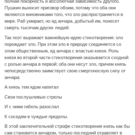
полная покорность и абсолютная зависимость другого.
Пушкин выносит приговор обоим, потому что оба они
являются виновниками того, что зло распространяется в
мире. Раб умирает, но яд анчара, добытый им, понесет
смерть тысячам других людей.
Так поэт выражает важнейшую идею стихотворения: зло
порождает зло. При этом зло в природе соединяется со
злом общественным, яд анчара с властью князя. Роль
князя во второй части стихотворения оказывается сходной
с ролью анчара в первой: оба они несут зло, причем князь
непосредственно заимствует свою смертоносную силу от
анчара:
А князь тем ядом напитал
Свои послушливые стрелы
И с ними гибель разослал
К соседям в чуждые пределы.
В этой заключительной строфе стихотворения князь как бы
сам становится анчаром, только последний отравляет в