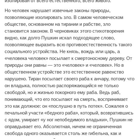
изолирован от всего естественного, всего живого.
Но человек нарушает извечные законы природы,
позволяющие изолировать зло. В самом человеческом
обществе, основанном на тирании и рабстве, зло
становится законом. В черновиках этого стихотворения
видно, как долго Пушкин искал подходящее слово,
позволяющее выразить всю противоестественность такого
социального устройства. Не князь, вождь или царь, а
«человека человек» посылает к смертоносному дереву. От
природы они равны — это «человек» и «человек». Но в
общественном устройстве это естественное равенство
нарушено. Тиран посылает своего раба к анчару, потому что
он владыка, полностью распоряжающийся не только
свободой, но и жизнью покорного ему раба. Ведь раб,
понимающий, что его посылают на смерть, воспринимает
это как должное: он «послушно в путь потек». Сожалея о
печальной участи «бедного раба», который, возвратившись
с ядом, умирает «у ног непобедимого владыки», Пушкин не
оправдывает его. Абсолютная, ничем не ограниченная
свобода одного оказывается столь же гибельна, как и