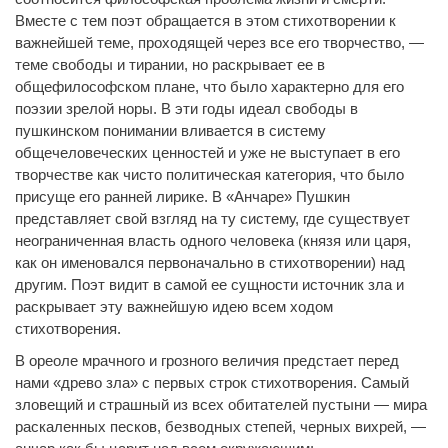
Вместе с тем поэт обращается в этом стихотворении к
важнейшей теме, проходящей через все его творчество, —
теме свободы и тирании, но раскрывает ее в
общефилософском плане, что было характерно для его
поэзии зрелой норы. В эти годы идеал свободы в
пушкинском понимании вливается в систему
общечеловеческих ценностей и уже не выступает в его
творчестве как чисто политическая категория, что было
присуще его ранней лирике. В «Анчаре» Пушкин
представляет свой взгляд на ту систему, где существует
неограниченная власть одного человека (князя или царя,
как он именовался первоначально в стихотворении) над
другим. Поэт видит в самой ее сущности источник зла и
раскрывает эту важнейшую идею всем ходом
стихотворения.
В ореоле мрачного и грозного величия предстает перед
нами «древо зла» с первых строк стихотворения. Самый
зловещий и страшный из всех обитателей пустыни — мира
раскаленных песков, безводных степей, черных вихрей, —