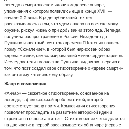
легенда о смертоносном ядовитом дереве анчаре,
упоминания о котором появились еще в конце XVIII —
начале XIX века. В ряде публикаций тех лет
рассказывалось о том, что ядом анчара на востоке мажут
оружие, рискуя жизнью при добывании этого яда. Легенда
получила распространение в России. Незадолго до
Пушкина известный поэт того времени П.Катенин написал
поэму «Сожаление», в которой был нарисован образ
«древа жизни», символизировавший «милосердие царево».
Исследователи творчества Пушкина выдвигают версию о
том, что поэт создал свое стихотворение о «древе смерти»
как антитезу катенинскому образу.
Жанр и композиция.
«Анчар» — сюжетное стихотворение, основанное на
легенде, с философской проблематикой, которой
соответствует жанр притчи. Композиция стихотворения
позволяет проследить за развитием авторской идеи и
строится на основе антитезы. Стихотворение четко делится
на две части: в первой рассказывается об анчаре (первые