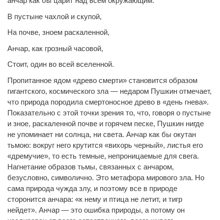
анчар как бы царит над всем окружающим:
В пустыне чахлой и скупой,
На почве, зноем раскаленной,
Анчар, как грозный часовой,
Стоит, один во всей вселенной.
Пропитанное ядом «древо смерти» становится образом
гигантского, космического зла — недаром Пушкин отмечает,
что природа породила смертоносное древо в «день гнева».
Показательно с этой точки зрения то, что, говоря о пустыне
и зное, раскаленной почве и горячем песке, Пушкин нигде
не упоминает ни солнца, ни света. Анчар как бы окутан
тьмою: вокруг него крутится «вихорь черный», листья его
«дремучие», то есть темные, непроницаемые для свега.
Нагнетание образов тьмы, связанных с анчаром,
безусловно, символично. Это метафора мирового зла. Но
сама природа чужда злу, и поэтому все в природе
сторонится анчара: «к нему и птица не летит, и тигр
нейдет». Анчар — это ошибка природы, а потому он