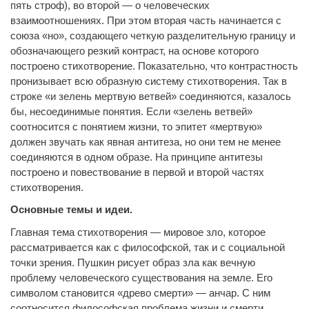
пять строф), во второй — о человеческих
взаимоотношениях. При этом вторая часть начинается с
союза «но», создающего четкую разделительную границу и
обозначающего резкий контраст, на основе которого
построено стихотворение. Показательно, что контрастность
пронизывает всю образную систему стихотворения. Так в
строке «и зелень мертвую ветвей» соединяются, казалось
бы, несоединимые понятия. Если «зелень ветвей»
соотносится с понятием жизни, то эпитет «мертвую»
должен звучать как явная антитеза, но они тем не менее
соединяются в одном образе. На принципе антитезы
построено и повествование в первой и второй частях
стихотворения.
Основные темы и идеи.
Главная тема стихотворения — мировое зло, которое
рассматривается как с философской, так и с социальной
точки зрения. Пушкин рисует образ зла как вечную
проблему человеческого существования на земле. Его
символом становится «древо смерти» — анчар. С ним
соотносится философская проблема жизни и смерти.