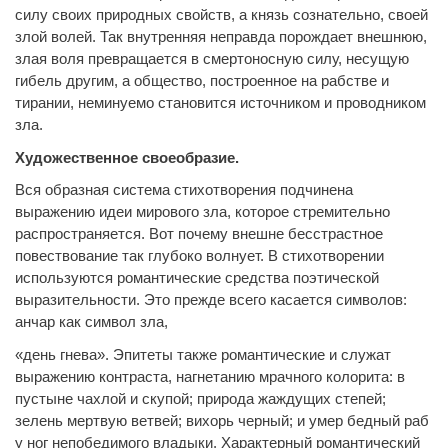
силу своих природных свойств, а князь сознательно, своей
злой волей. Так внутренняя неправда порождает внешнюю,
злая воля превращается в смертоносную силу, несущую
гибель другим, а общество, построенное на рабстве и
тирании, неминуемо становится источником и проводником
зла.
Художественное своеобразие.
Вся образная система стихотворения подчинена
выражению идеи мирового зла, которое стремительно
распространяется. Вот почему внешне бесстрастное
повествование так глубоко волнует. В стихотворении
используются романтические средства поэтической
выразительности. Это прежде всего касается символов:
анчар как символ зла,
«день гнева». Эпитеты также романтические и служат
выражению контраста, нагнетанию мрачного колорита: в
пустыне чахлой и скупой; природа жаждущих степей;
зелень мертвую ветвей; вихорь черный; и умер бедный раб
у ног непобедимого владыки. Характерный романтический