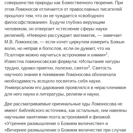
совершенстве природы как Божественного творения. При
этом Ломоносов отличается от православных писателей
прошлого тем, что он не чуждается «свободного
философствования». Будучи глубоко верующим
человеком, он отвергает «стеснение сферы науки
религией). «Неверно рассуждает математик, — замечает
М.В. Ломоносов, — если хочет циркулем измерить Божью
волю, но неправ и богослов, если он думает, что на
1
Псалтири можно научиться астрономии и химии»
.
Известна ломоносовская формула: «Испытание натуры
2
трудно, однако приятно, полезно, свято»
. Святость
научного знания в понимании Ломоносова обозначала
необходимость всецело посвятить себя науке.
Универсализм его дарования проявлялся в нерасчленимое
для него науки и литературы, религии и науки.
Две рассматриваемые оригинальные оды Ломоносова не
имеют библейского источника, как остальные, они навеяны
научными занятиями поэта астрономией и физикой.
«Утреннее размышление о Божием величестве» и
«Вечернее размышление о Божием величестве при случае