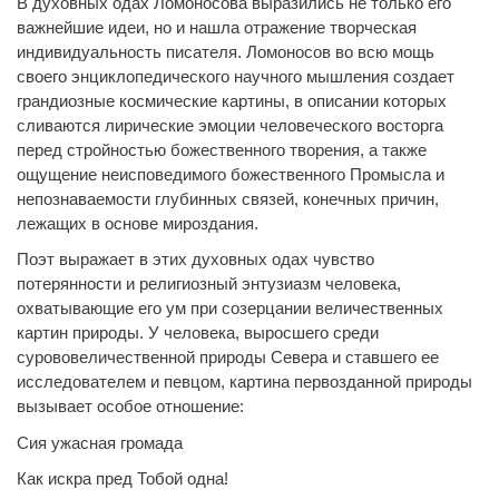
В духовных одах Ломоносова выразились не только его
важнейшие идеи, но и нашла отражение творческая
индивидуальность писателя. Ломоносов во всю мощь
своего энциклопедического научного мышления создает
грандиозные космические картины, в описании которых
сливаются лирические эмоции человеческого восторга
перед стройностью божественного творения, а также
ощущение неисповедимого божественного Промысла и
непознаваемости глубинных связей, конечных причин,
лежащих в основе мироздания.
Поэт выражает в этих духовных одах чувство
потерянности и религиозный энтузиазм человека,
охватывающие его ум при созерцании величественных
картин природы. У человека, выросшего среди
сурововеличественной природы Севера и ставшего ее
исследователем и певцом, картина первозданной природы
вызывает особое отношение:
Сия ужасная громада
Как искра пред Тобой одна!