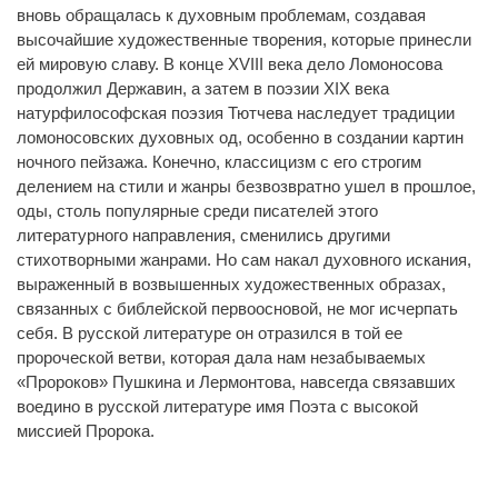
вновь обращалась к духовным проблемам, создавая
высочайшие художественные творения, которые принесли
ей мировую славу. В конце XVIII века дело Ломоносова
продолжил Державин, а затем в поэзии XIX века
натурфилософская поэзия Тютчева наследует традиции
ломоносовских духовных од, особенно в создании картин
ночного пейзажа. Конечно, классицизм с его строгим
делением на стили и жанры безвозвратно ушел в прошлое,
оды, столь популярные среди писателей этого
литературного направления, сменились другими
стихотворными жанрами. Но сам накал духовного искания,
выраженный в возвышенных художественных образах,
связанных с библейской первоосновой, не мог исчерпать
себя. В русской литературе он отразился в той ее
пророческой ветви, которая дала нам незабываемых
«Пророков» Пушкина и Лермонтова, навсегда связавших
воедино в русской литературе имя Поэта с высокой
миссией Пророка.