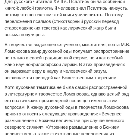
Для русского читателя XVIII в. Псалтирь была особенной
книгой: любой грамотный человек знал Псалтирь наизусть,
потому что по текстам этой книги учили читать. Поэтому
переложения псалмов (стихотворный русский перевод
старославянских текстов) как лирический жанр были
весьма популярны.
В творчестве выдающегося ученого, мыслителя, поэта М.В.
Ломоносова жанр духовной оды получает распространение
не только в своей традиционной форме, но и как особый
жанр научно-философской лирики. В этих произведениях
он выражает веру в науку и человеческий разум,
восхищается природой как Божественным творением.
Хотя духовная тематика не была самой распространенной
в литературном творчестве Ломоносова, однако целый ряд
его поэтических произведений посвящен именно этим
вопросам. К жанру духовной оды в творчестве Ломоносова
принято относить следующие произведения: «Вечернее
размышление о Божием величестве при случае великого
северного сияния», «Утреннее размышление о Божием
величестве», а также стихотворные переложения из