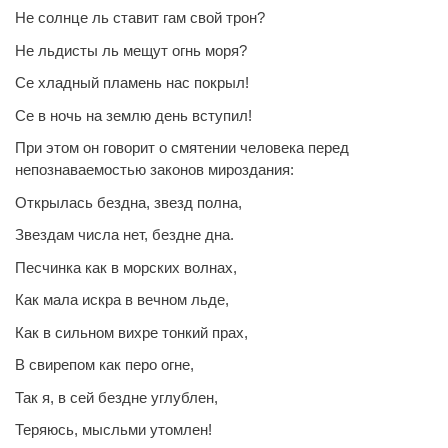
Не солнце ль ставит гам свой трон?
Не льдисты ль мещут огнь моря?
Се хладный пламень нас покрыл!
Се в ночь на землю день вступил!
При этом он говорит о смятении человека перед
непознаваемостью законов мироздания:
Открылась бездна, звезд полна,
Звездам числа нет, бездне дна.
Песчинка как в морских волнах,
Как мала искра в вечном льде,
Как в сильном вихре тонкий прах,
В свирепом как перо огне,
Так я, в сей бездне углублен,
Теряюсь, мысльми утомлен!