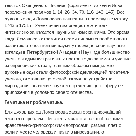
текстов Священного Писания (фрагменты из книги Иова;
переложения псалмов 1, 14, 26, 34, 70, 116, 143, 145). Все
духовные оды Ломоносова написаны в промежутке между
1743 и 1751 гг. Ученый- энциклопедист в эти годы
интенсивно занимается научными изысканиями. Это время,
когда Ломоносов стремится всеми силами способствовать
развитию отечественной науки, утверждая свои-научные
взгляды в Петербургской Академии Наук, где большинство
ученых и административных постов тогда занимали ученые
из европейских стран, главным образом немцы. Его
духовные оды стали философской декларацией писателя-
ученого, отстаивающего свой взгляд на устройство
мироздания, значение науки и определяющего сферу ее
приложения в условиях своего отечества.
Тематика и проблематика.
Для духовных од Ломоносова характерен широчайший
диапазон проблем. Писатель задается разнообразными
нравственно-философскими вопросами, размышляет о
роли и месте человека и науки в мироздании, о