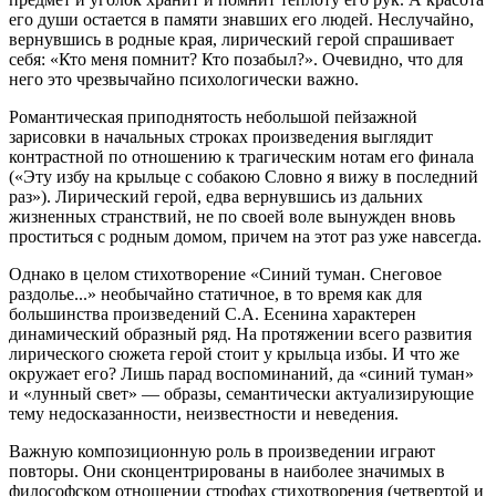
его души остается в памяти знавших его людей. Неслучайно,
вернувшись в родные края, лирический герой спрашивает
себя: «Кто меня помнит? Кто позабыл?». Очевидно, что для
него это чрезвычайно психологически важно.
Романтическая приподнятость небольшой пейзажной
зарисовки в начальных строках произведения выглядит
контрастной по отношению к трагическим нотам его финала
(«Эту избу на крыльце с собакою Словно я вижу в последний
раз»). Лирический герой, едва вернувшись из дальних
жизненных странствий, не по своей воле вынужден вновь
проститься с родным домом, причем на этот раз уже навсегда.
Однако в целом стихотворение «Синий туман. Снеговое
раздолье...» необычайно статичное, в то время как для
большинства произведений С.А. Есенина характерен
динамический образный ряд. На протяжении всего развития
лирического сюжета герой стоит у крыльца избы. И что же
окружает его? Лишь парад воспоминаний, да «синий туман»
и «лунный свет» — образы, семантически актуализирующие
тему недосказанности, неизвестности и неведения.
Важную композиционную роль в произведении играют
повторы. Они сконцентрированы в наиболее значимых в
философском отношении строфах стихотворения (четвертой и