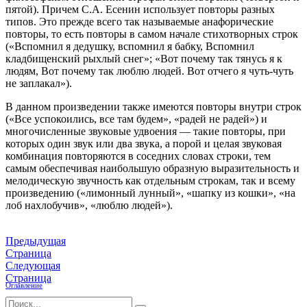
пятой). Причем С.А. Есенин использует повторы разных
типов. Это прежде всего так называемые анафорические
повторы, то есть повторы в самом начале стихотворных строк
(«Вспомнил я дедушку, вспомнил я бабку, Вспомнил
кладбищенский рыхлый снег»; «Вот почему так тянусь я к
людям, Вот почему так люблю людей. Вот отчего я чуть-чуть
не заплакал»).
В данном произведении также имеются повторы внутри строк
(«Все успокоились, все там будем», «радей не радей») и
многочисленные звуковые удвоения — такие повторы, при
которых один звук или два звука, а порой и целая звуковая
комбинация повторяются в соседних словах строки, тем
самым обеспечивая наибольшую образную выразительность и
мелодическую звучность как отдельным строкам, так и всему
произведению («лимонный лунный», «шапку из кошки», «на
лоб нахлобучив», «люблю людей»).
Предыдущая
Страница
Следующая
Страница
Оглавление