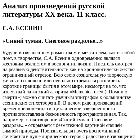
Анализ произведений русской
литературы XX века. 11 класс.
С.А. ЕСЕНИН
«Синий туман. Снеговое раздолье...»
Будучи возвышенным романтиком и мечтателем, как и любой
поэт, в творчестве, С.А. Есенин одновременно являлся
жестоким реалистом в восприятии жизни. Писатель смотрел
на реальную действительность как на хронологически жестко
ограниченный отрезок. Всю свою сознательную творческую
жизнь поэт вольно или невольно стремился расширить
короткие границы бытия в этом мире, несмотря на то, что
известный латинский афоризм «
Memento
тоге» («Помни о
смерти») можно считать удачным эпиграфом к большинству
есенинских стихотворений. В целом ряде произведений
временной конечности, циклической завершенности
противопоставлена бесконечность пространственная. Так,
например, стихотворение «Синий туман. Снеговое
раздолье...» открывается безмятежной картиной спящей
зимней природы. Пронзительная грусть воспоминаний
сочетается в душе лирического героя с радостью возвращения