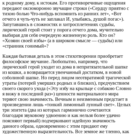
к родному дому, к истокам. Его противоречивые ощущения
передают оксюморонно звучащие строки («Сердцу приятно с
тихою болью Что-нибудь вспомнить из ранних лет», «Вот
отчего я чуть-чуть не заплакал И, улыбаясь, душой погас»).
Запутавшись в сложностях и хитросплетениях судьбы,
лирический герой стоит у порога отчего дома, мучительно
выбирая для себя очередную жизненную роль. Кто он?
«Хозяин своей избы» (а в широком смысле — судьбы) или
«странник гонимый»?
Каждая бытовая деталь в этом стихотворении приобретает
философское звучание. Любопытно, например, что
лирический герой уходит из дома в непритязательной шапке
из кошки, а возвращается увенчанный достатком, в новой
соболиной шапке. Но перед лицом неотвратимой трагической
утраты (потерей умерших родных и близких), предчувствием
своего скорого ухода («Эту избу на крыльце с собакою Словно
я вижу в последний раз») ценности материального мира
теряют свою значимость. Вечным и неизменным предстает в
произведении лишь «тонкий лимонный лунный свет». Целых
три эпитета (два из которых гармонично сочетаются
благодаря звуковому удвоению и как нельзя более удачно
поясняют первый) подчеркивают идейную значимость
данного образа, одновременно с этим придают ему
художественную выразительность. Все земное же тленно, как