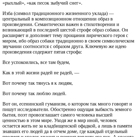
«рыхлый», «как песок зыбучий снег».
Изба (символ традиционного жизненного уклада) —
центральный в композиционном отношении образ в
произведении. Семантически важен в стихотворении и
возникающий в последней шестой строфе образ собаки. Он
расширяет и дополняет тему прощания лирического героя с
миром, ибо образ собаки традиционно в своем символическом
звучании соотносится с образом друга. Ключевую же идею
произведения содержит пятая строфа:
Все успокоились, все там будем,
Как в этой жизни радей не радей, —
Вот почему так тянусь я к людям,
Вот почему так люблю людей.
Вот он, есенинский гуманизм, о котором так много говорят и
пишут исследователи. Обостренно ощущая зыбкость земного
бытия, поэт провозглашает самого человека высшей
ценностью в этом мире. Уходя же в мир иной, человек
остается жить не за кладбищенской офадкой, а лишь в памяти
знавших его людей да в отчем доме, где каждый отдельный
предмет и уголок хранит и помнит теплоту его рук. А красота