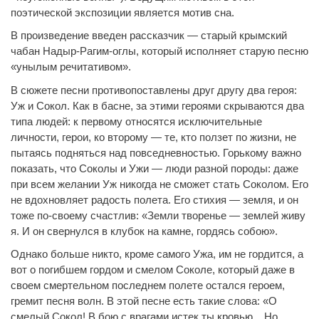
поэтической экспозиции является мотив сна.
В произведение введен рассказчик — старый крымский
чабан Надыр-Рагим-оглы, который исполняет старую песню
«унылым речитативом».
В сюжете песни противопоставлены друг другу два героя:
Уж и Сокол. Как в басне, за этими героями скрываются два
типа людей: к первому относятся исключительные
личности, герои, ко второму — те, кто ползет по жизни, не
пытаясь подняться над повседневностью. Горькому важно
показать, что Соколы и Ужи — люди разной породы: даже
при всем желании Уж никогда не сможет стать Соколом. Его
не вдохновляет радость полета. Его стихия — земля, и он
тоже по-своему счастлив: «Земли творенье — землей живу
я. И он свернулся в клубок на камне, гордясь собою».
Однако больше никто, кроме самого Ужа, им не гордится, а
вот о погибшем гордом и смелом Соколе, который даже в
своем смертельном последнем полете остался героем,
гремит песня волн. В этой песне есть такие слова: «О
смелый Сокол! В бою с врагами истек ты кровью... Но