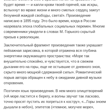
будет время — и капли крови твоей горячей, как искры,
вспыхнут во мраке жизни и много смелых сердец зажгут
безумной жаждой свободы, света!». Произведение
написано в 1895 году. Это было время, когда в России
назревала эпоха глобальных социальных перемен. Многие
современники увидели в словах М. Горького скрытый
призыв к революции.
Заключительный фрагмент произведения также украшает
пейзажная зарисовка, в которой отражена вся глубина
энергетики окружающего пространства: «Море так
внушительно спокойно, и чувствуется, что в свежем
дыхании его на горы, еще не остывшие от дневного зноя,
скрыто много мощной сдержанной силы». Романтический
порыв автора обращен к небу в ожидании дивной музыки
откровения.
Поэтичен язык произведения. В нем много олицетворений
(«А море ластится к берегу, и волны звучат так ласково,
точно просят пустить их погреться к костру», «...Горы зноем
дышали в небо»), эпитетов («темное, могучее море»,