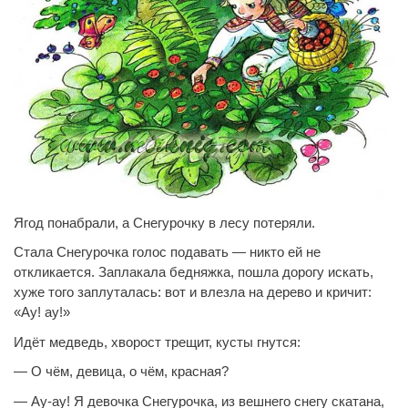
Ягод понабрали, а Снегурочку в лесу потеряли.
Стала Снегурочка голос подавать — никто ей не
откликается. Заплакала бедняжка, пошла дорогу искать,
хуже того заплуталась: вот и влезла на дерево и кричит:
«Ау! ау!»
Идёт медведь, хворост трещит, кусты гнутся:
— О чём, девица, о чём, красная?
— Ау-ау! Я девочка Снегурочка,
из вешнего снегу
скатана,