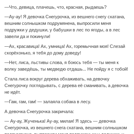
—Что, девица, плачешь, что, красная, рыдаешь?
—Ау-ау! Я девочка Снегурочка,
из вешнего снегу
скатана,
вешним солнышком подрумянена, выпросили меня
подружки у дедушки, у бабушки в лес по ягоды, а в лес
завели да и покинули!
—Ах, красавица! Ах, умница! Ах, горемычная моя! Слезай
скорёхонько, я тебя до дому доведу!
—Нет, лиса, льстивы слова, я боюсь тебя — ты меня к
волку заведёшь, ты медведю отдашь... Не пойду я с тобой!
Стала лиса вокруг дерева обхаживать, на девочку
Снегурочку поглядывать, с дерева её сманивать, а девочка
не идёт.
—Гам, гам, гам! — залаяла собака в лесу.
А девочка Снегурочка закричала:
— Ау-ау,
Жученька
! Ау-ау, милая! Я здесь — девочка
Снегурочка, из вешнего снега скатана, вешним солнышком