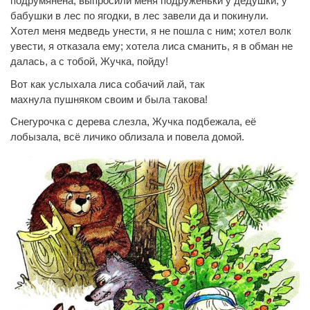
подрумянена, выпросили меня подруженьки у дедушки, у
бабушки в лес по ягодки, в лес
завели
да и покинули.
Хотел меня медведь унести, я не пошла с ним; хотел волк
увести, я отказала ему; хотела лиса сманить, я в обман не
далась, а с тобой, Жучка, пойду!
Вот как услыхала лиса собачий лай, так
махнула
пушняком
своим и была такова!
Снегурочка с дерева слезла, Жучка подбежала, её
лобызала, всё личико облизала и повела домой.