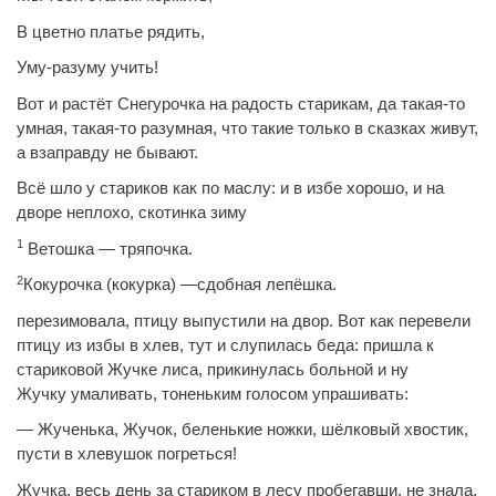
В цветно платье рядить,
Уму-разуму учить!
Вот и растёт Снегурочка на радость старикам, да такая-то
умная, такая-то разумная, что такие только в сказках живут,
а взаправду не бывают.
Всё шло у стариков как по маслу: и в избе хорошо, и на
дворе неплохо, скотинка зиму
1
Ветошка — тряпочка.
2
Кокурочка (
кокурка
) —сдобная лепёшка.
перезимовала, птицу выпустили на двор. Вот как перевели
птицу из избы в хлев, тут и слупилась беда: пришла к
стариковой Жучке лиса, прикинулась больной и ну
Жучку
умаливать
, тоненьким голосом упрашивать:
—
Жученька
, Жучок, беленькие ножки, шёлковый хвостик,
пусти в хлевушок погреться!
Жучка, весь день за стариком в лесу пробегавши, не знала,