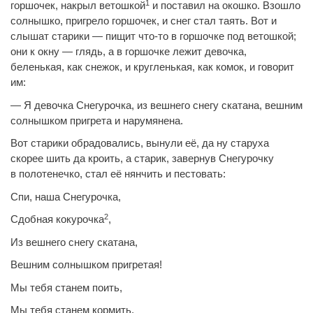
1
горшочек, накрыл ветошкой
и поставил на окошко. Взошло
солнышко, пригрело горшочек, и снег стал таять. Вот и
слышат старики — пищит что-то в горшочке под ветошкой;
они к окну — глядь, а в горшочке лежит девочка,
беленькая, как снежок, и кругленькая, как комок, и говорит
им:
— Я девочка Снегурочка,
из вешнего снегу
скатана, вешним
солнышком пригрета и нарумянена.
Вот старики обрадовались, вынули её, да ну старуха
скорее шить да кроить, а старик, завернув Снегурочку
в
полотенечко
, стал её нянчить и пестовать:
Спи, наша Снегурочка,
2
Сдобная кокурочка
,
Из вешнего снегу
скатана,
Вешним солнышком пригретая!
Мы тебя станем поить,
Мы тебя станем кормить,