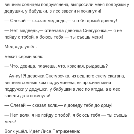
вешним солнцем подрумянена, выпросили меня подружки у
дедушки, у бабушки, в лес завели и покинули!
—
Слезай,—
сказал медведь,— я тебя домой доведу!
— Нет,
медведь,—
отвечала девочка Снегурочка,— я не
пойду с тобой, я боюсь тебя — ты съешь меня!
Медведь ушёл.
Бежит серый волк:
— Что, девица, плачешь, что, красная, рыдаешь?
—Ау-ау! Я девочка Снегурочка,
из вешнего снегу
скатана,
вешним солнышком подрумянена, выпросили меня
подружки у дедушки, у бабушки в лес по ягоды, а в лес
завели да и покинули!
—
Слезай,—
сказал волк,— я доведу тебя до дому!
— Нет, волк, я не пойду с тобой, я боюсь тебя — ты съешь
меня!
Волк ушёл. Идёт Лиса Патрикеевна: