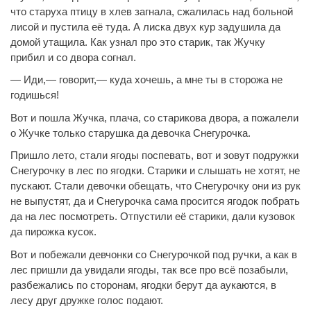
что старуха птицу в хлев загнала, сжалилась над больной
лисой и пустила её туда. А
лиска
двух кур задушила да
домой утащила. Как узнал про это старик, так Жучку
прибил и со двора согнал.
—
Иди,—
говорит,— куда хочешь, а мне ты в сторожа не
годишься!
Вот и пошла Жучка, плача, со старикова двора, а пожалели
о Жучке только старушка да девочка Снегурочка.
Пришло лето, стали ягоды поспевать, вот и зовут подружки
Снегурочку в лес по ягодки. Старики и слышать не хотят, не
пускают. Стали девочки обещать, что Снегурочку они из рук
не выпустят, да и Снегурочка сама просится ягодок побрать
да на лес посмотреть. Отпустили её старики, дали кузовок
да пирожка кусок.
Вот и побежали девчонки со Снегурочкой под ручки, а как в
лес пришли да увидали ягоды, так все про всё позабыли,
разбежались по сторонам, ягодки берут да аукаются, в
лесу друг дружке голос подают.