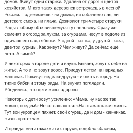
домов. Живут одни старики. Удалена от дорог и центра
хозяйства. Много таких деревенек встречаешь в лесной
России. Подъезжаешь - ни дымка, ни собачьего лая, ни
детского смеха, ни плача. Доживают три-четыре старухи.
Рады любому объявившемуся тут человеку. Сразу же
семенят в огород за луком, за огурцами, несут в подоле из
одичавшего сада яблоки. У одной - кошка, у другой - коза,
две-три курицы. Как живут? Чем живут? Да сейчас ещё
лето. А зимой?
У некоторых в городе дети и внуки. Бывает, зовут к себе на
житьё. А то и не зовут вовсе. Приедут летом на нарядных
машинах. Поживут неделю-другую - и опять в город. Но
тихие бабки и этому рады. На внучат поглядели.
Убедились, что дети живы-здоровы.
Некоторых дети зовут усиленно: «Мама, ну как же так
можно, поедем!» Не соглашаются: «На этажах какая жизнь.
Тут вон укропцем пахнет, свой огурец, да и дом - как-никак,
жизнь протекла».
И правда, «на этажах» эти старухи, подобно яблоням,