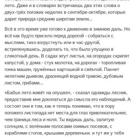
лето. Даже и в словарях встречаешь два этих слова о
двух-трёх погожих неделях в сентябре-октябре, которые
дарит природа средним широтам земли...
Всё в это время уже готово к движению в зимнюю даль. Но
всё как будто присело перед дорогой - собраться с
мыслями, тихо взгрустнуть или в час-другой,
встрепенувшись, доделать то, что было упущено в
слякотный день. В садах жгут листья, на огородах скрипят
капустой, у дома - стук молотка, на дорогах - торопливая
гонка машин, гружённых картошкой и свёклой. Пахнет
нелетним дымком, дразнящей водной травою, дубовым
листом, грибами...
«Бабье лето живёт на опушке», - сказал однажды лесник,
предоставив мне докопаться до смысла его наблюдений. А
состоят они в том, как я теперь понимаю, что в пору
погожего листопада нет места для глаз привлекательнее,
чем граница леса и ноля. Ты видишь даль, залитую
солнцем, с зелёными полосами озимых посевов, с
кораблями стогов, крышами деревеньки. и тут же у тебя