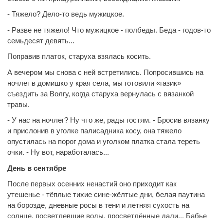
- Тяжело? Дело-то ведь мужицкое.
- Разве не тяжело! Что мужицкое - полбеды. Беда - годов-то
семьдесят девять...
Поправив платок, старуха взялась косить.
А вечером мы снова с ней встретились. Попросившись на
ночлег в домишко у края села, мы готовили «газик»
съездить за Волгу, когда старуха вернулась с вязанкой
травы.
- У нас на ночлег? Ну что же, рады гостям. - Бросив вязанку
и прислонив в уголке палисадника косу, она тяжело
опустилась на порог дома и уголком платка стала тереть
очки. - Ну вот, наработалась...
День в сентябре
После первых осенних ненастий оно приходит как
утешенье - тёплые тихие сине-жёлтые дни, белая паутина
на борозде, дневные росы в тени и летняя сухость на
солнце, посветлевшие воды, просветлённые дали... Бабье