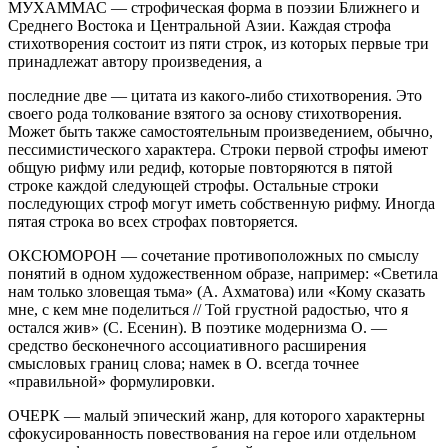
МУХАММАС — строфическая форма в поэзии Ближнего и
Среднего Востока и Центральной Азии. Каждая строфа
стихотворения состоит из пяти строк, из которых первые три
принадлежат автору произведения, а
последние две — цитата из какого-либо стихотворения. Это
своего рода толкование взятого за основу стихотворения.
Может быть также самостоятельным произведением, обычно,
пессимистического характера. Строки первой строфы имеют
общую рифму или редиф, которые повторяются в пятой
строке каждой следующей строфы. Остальные строки
последующих строф могут иметь собственную рифму. Иногда
пятая строка во всех строфах повторяется.
ОКСЮМОРОН — сочетание противоположных по смыслу
понятий в одном художественном образе, например: «Светила
нам только зловещая тьма» (А. Ахматова) или «Кому сказать
мне, с кем мне поделиться // Той грустной радостью, что я
остался жив» (С. Есенин). В поэтике модернизма О. —
средство бесконечного ассоциативного расширения
смысловых границ слова; намек в О. всегда точнее
«правильной» формулировки.
ОЧЕРК — малый эпический жанр, для которого характерны
сфокусированность повествования на герое или отдельном