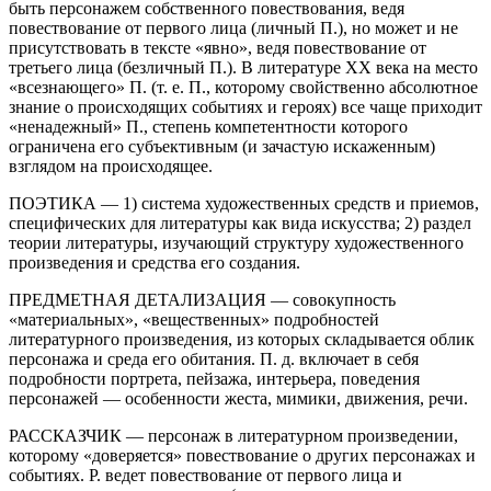
быть персонажем собственного повествования, ведя
повествование от первого лица (личный П.), но может и не
присутствовать в тексте «явно», ведя повествование от
третьего лица (безличный П.). В литературе XX века на место
«всезнающего» П. (т. е. П., которому свойственно абсолютное
знание о происходящих событиях и героях) все чаще приходит
«ненадежный» П., степень компетентности которого
ограничена его субъективным (и зачастую искаженным)
взглядом на происходящее.
ПОЭТИКА — 1) система художественных средств и приемов,
специфических для литературы как вида искусства; 2) раздел
теории литературы, изучающий структуру художественного
произведения и средства его создания.
ПРЕДМЕТНАЯ ДЕТАЛИЗАЦИЯ — совокупность
«материальных», «вещественных» подробностей
литературного произведения, из которых складывается облик
персонажа и среда его обитания. П. д. включает в себя
подробности портрета, пейзажа, интерьера, поведения
персонажей — особенности жеста, мимики, движения, речи.
РАССКАЗЧИК — персонаж в литературном произведении,
которому «доверяется» повествование о других персонажах и
событиях. Р. ведет повествование от первого лица и