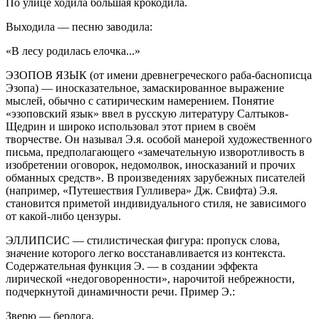
По улице ходила большая крокодила.
Выходила — песню заводила:
«В лесу родилась елочка...»
ЭЗОПОВ ЯЗЫК (от имени древнегреческого раба-баснописца
Эзопа) — иносказательное, замаскированное выражение
мыслей, обычно с сатирическим намерением. Понятие
«эзоповский язык» ввел в русскую литературу Салтыков-
Щедрин и широко использовал этот прием в своём
творчестве. Он называл Э.я. особой манерой художественного
письма, предполагающего «замечательную изворотливость в
изобретении оговорок, недомолвок, иносказаний и прочих
обманных средств». В произведениях зарубежных писателей
(например, «Путешествия Гулливера» Дж. Свифта) Э.я.
становится приметой индивидуального стиля, не зависимого
от какой-либо цензуры.
ЭЛЛИПСИС — стилистическая фигура: пропуск слова,
значение которого легко восстанавливается из контекста.
Содержательная функция Э. — в создании эффекта
лирической «недоговоренности», нарочитой небрежности,
подчеркнутой динамичности речи. Пример Э.:
Зверю — берлога,