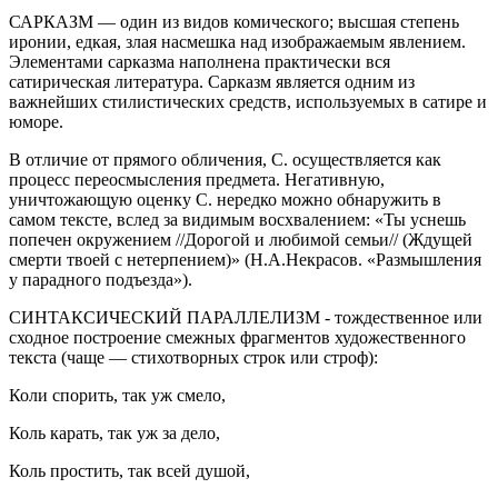
САРКАЗМ — один из видов комического; высшая степень
иронии, едкая, злая насмешка над изображаемым явлением.
Элементами сарказма наполнена практически вся
сатирическая литература. Сарказм является одним из
важнейших стилистических средств, используемых в сатире и
юморе.
В отличие от прямого обличения, С. осуществляется как
процесс переосмысления предмета. Негативную,
уничтожающую оценку С. нередко можно обнаружить в
самом тексте, вслед за видимым восхвалением: «Ты уснешь
попечен окружением //Дорогой и любимой семьи// (Ждущей
смерти твоей с нетерпением)» (Н.А.Некрасов. «Размышления
у парадного подъезда»).
СИНТАКСИЧЕСКИЙ ПАРАЛЛЕЛИЗМ - тождественное или
сходное построение смежных фрагментов художественного
текста (чаще — стихотворных строк или строф):
Коли спорить, так уж смело,
Коль карать, так уж за дело,
Коль простить, так всей душой,