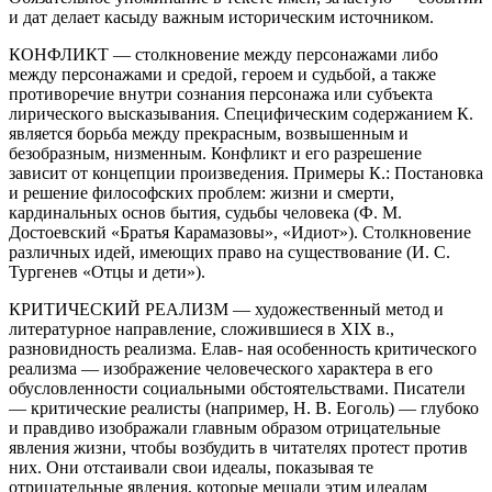
и дат делает касыду важным историческим источником.
КОНФЛИКТ — столкновение между персонажами либо
между персонажами и средой, героем и судьбой, а также
противоречие внутри сознания персонажа или субъекта
лирического высказывания. Специфическим содержанием К.
является борьба между прекрасным, возвышенным и
безобразным, низменным. Конфликт и его разрешение
зависит от концепции произведения. Примеры К.: Постановка
и решение философских проблем: жизни и смерти,
кардинальных основ бытия, судьбы человека (Ф. М.
Достоевский «Братья Карамазовы», «Идиот»). Столкновение
различных идей, имеющих право на существование (И. С.
Тургенев «Отцы и дети»).
КРИТИЧЕСКИЙ РЕАЛИЗМ — художественный метод и
литературное направление, сложившиеся в XIX в.,
разновидность реализма. Елав- ная особенность критического
реализма — изображение человеческого характера в его
обусловленности социальными обстоятельствами. Писатели
— критические реалисты (например, Н. В. Еоголь) — глубоко
и правдиво изображали главным образом отрицательные
явления жизни, чтобы возбудить в читателях протест против
них. Они отстаивали свои идеалы, показывая те
отрицательные явления, которые мешали этим идеалам