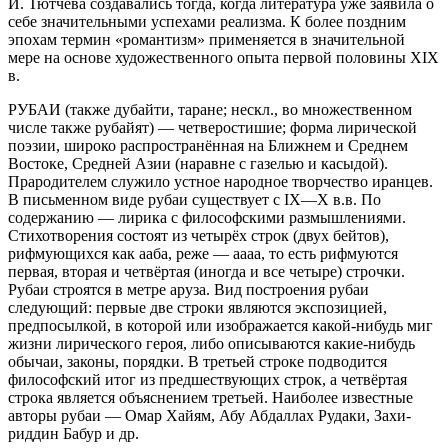
И. Тютчева создавались тогда, когда литература уже заявила о
себе значительными успехами реализма. К более поздним
эпохам термин «романтизм» применяется в значительной
мере на основе художественного опыта первой половины XIX
в.
РУБАИ (также дубайти, таране; нескл., во множественном
числе также рубайят) — четверостишие; форма лирической
поэзии, широко распространённая на Ближнем и Среднем
Востоке, Средней Азии (наравне с газелью и касыдой).
Прародителем служило устное народное творчество иранцев.
В письменном виде рубаи существует с
IX
—
X
в.в. По
содержанию — лирика с философскими размышлениями.
Стихотворения состоят из четырёх строк (двух бейтов),
рифмующихся как ааба, реже —
aaaa
, то есть рифмуются
первая, вторая и четвёртая (иногда и все четыре) строчки.
Рубаи строятся в метре аруза. Вид построения рубаи
следующий: первые две строки являются экспозицией,
предпосылкой, в которой или изображается какой-нибудь миг
жизни лирического героя, либо описываются какие-нибудь
обычаи, законы, порядки. В третьей строке подводится
философский итог из предшествующих строк, а четвёртая
строка является объяснением третьей. Наиболее известные
авторы рубаи — Омар Хайям, Абу Абдаллах Рудаки, Захи-
риддин Бабур и др.