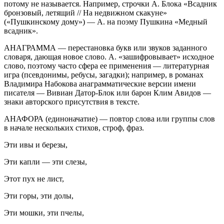
потому не называется. Например, строчки А. Блока «Всадник
бронзовый, летящий // На недвижном скакуне»
(«Пушкинскому дому») — А. на поэму Пушкина «Медный
всадник».
АНАГРАММА — перестановка букв или звуков заданного
словаря, дающая новое слово. А. «зашифровывает» исходное
слово, поэтому часто сфера ее применения — литературная
игра (псевдонимы, ребусы, загадки); например, в романах
Владимира Набокова анаграмматические версии имени
писателя — Вивиан Датор-Блок или барон Клим Авидов —
знаки авторского присутствия в тексте.
АНАФОРА (единоначатие) — повтор слова или группы слов
в начале нескольких стихов, строф, фраз.
Эти ивы и березы,
Эти капли — эти слезы,
Этот пух не лист,
Эти горы, эти долы,
Эти мошки, эти пчелы,