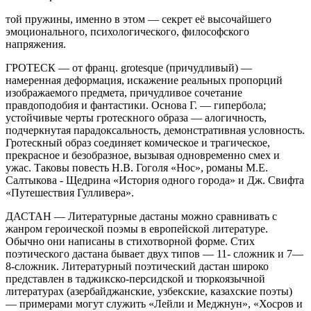
той пружины, именно в этом — секрет её высочайшего
эмоционального, психологического, философского
напряжения.
ГРОТЕСК — от франц.
grotesque
(причудливый) —
намеренная деформация, искажение реальных пропорций
изображаемого предмета, причудливое сочетание
правдоподобия и фантастики. Основа Г. — гипербола;
устойчивые черты гротескного образа — алогичность,
подчеркнутая парадоксальность, демонстративная условность.
Гротескный образ соединяет комическое и трагическое,
прекрасное и безобразное, вызывая одновременно смех и
ужас. Таковы повесть Н.В. Гоголя «Нос», романы М.Е.
Салтыкова - Щедрина «История одного города» и Дж. Свифта
«Путешествия Гулливера».
ДАСТАН — Литературные дастаны можно сравнивать с
жанром героической поэмы в европейской литературе.
Обычно они написаны в стихотворной форме. Стих
поэтического дастана бывает двух типов — 11- сложник и 7—
8-сложник. Литературный поэтический дастан широко
представлен в таджикско-персидской и тюркоязычной
литературах (азербайджанские, узбекские, казахские поэты)
— примерами могут служить «Лейли и Меджнун», «Хосров и