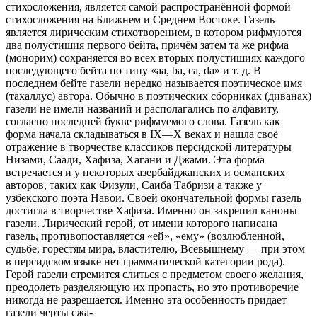
стихосложения, является самой распространённой формой
стихосложения на Ближнем и Среднем Востоке. Газель
является лирическим стихотворением, в котором рифмуются
два полустишия первого бейта, причём затем та же рифма
(монорим) сохраняется во всех вторых полустишиях каждого
последующего бейта по типу «
aa
,
ba
,
ca
,
da
» и т. д. В
последнем бейте газели нередко называется поэтическое имя
(тахаллус) автора. Обычно в поэтических сборниках (диванах)
газели не имели названий и располагались по алфавиту,
согласно последней букве рифмуемого слова. Газель как
форма начала складываться в IX—X веках и нашла своё
отражение в творчестве классиков персидской литературы
Низами, Саади, Хафиза, Хагани и Джами. Эта форма
встречается и у некоторых азербайджанских и османских
авторов, таких как Физули, Саиба Табризи а также у
узбекского поэта Навои. Своей окончательной формы газель
достигла в творчестве Хафиза. Именно он закрепил каноны
газели. Лирический герой, от имени которого написана
газель, противопоставляется «ей», «ему» (возлюбленной,
судьбе, горестям мира, властителю, Всевышнему — при этом
в персидском языке нет грамматической категории рода).
Герой газели стремится слиться с предметом своего желания,
преодолеть разделяющую их пропасть, но это противоречие
никогда не разрешается. Именно эта особенность придает
газели черты сжа-