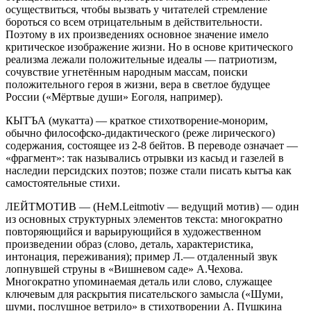
осуществиться, чтобы вызвать у читателей стремление
бороться со всем отрицательным в действительности.
Поэтому в их произведениях основное значение имело
критическое изображение жизни. Но в основе критического
реализма лежали положительные идеалы — патриотизм,
сочувствие угнетённым народным массам, поиски
положительного героя в жизни, вера в светлое будущее
России («Мёртвые души» Еоголя, например).
КЫТЪА (мукатта) — краткое стихотворение-монорим,
обычно философско-дидактического (реже лирического)
содержания, состоящее из 2-8 бейтов. В переводе означает —
«фрагмент»: так назывались отрывки из касыд и газелей в
наследии персидских поэтов; позже стали писать кытъа как
самостоятельные стихи.
ЛЕЙТМОТИВ — (
HeM
.
Leitmotiv
— ведущий мотив) — один
из основных структурных элементов текста: многократно
повторяющийся и варьирующийся в художественном
произведении образ (слово, деталь, характеристика,
интонация, переживания); пример Л.— отдаленный звук
лопнувшей струны в «Вишневом саде» А.Чехова.
Многократно упоминаемая деталь или слово, служащее
ключевым для раскрытия писательского замысла («Шуми,
шуми, послушное ветрило» в стихотворении А. Пушкина