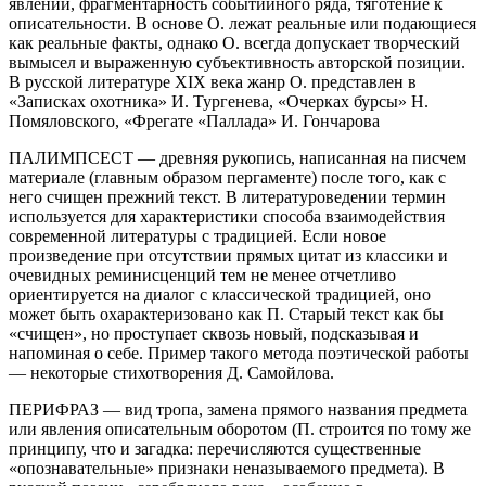
явлении, фрагментарность событийного ряда, тяготение к
описательности. В основе О. лежат реальные или подающиеся
как реальные факты, однако О. всегда допускает творческий
вымысел и выраженную субъективность авторской позиции.
В русской литературе XIX века жанр О. представлен в
«Записках охотника» И. Тургенева, «Очерках бурсы» Н.
Помяловского, «Фрегате «Паллада» И. Гончарова
ПАЛИМПСЕСТ — древняя рукопись, написанная на писчем
материале (главным образом пергаменте) после того, как с
него счищен прежний текст. В литературоведении термин
используется для характеристики способа взаимодействия
современной литературы с традицией. Если новое
произведение при отсутствии прямых цитат из классики и
очевидных реминисценций тем не менее отчетливо
ориентируется на диалог с классической традицией, оно
может быть охарактеризовано как П. Старый текст как бы
«счищен», но проступает сквозь новый, подсказывая и
напоминая о себе. Пример такого метода поэтической работы
— некоторые стихотворения Д. Самойлова.
ПЕРИФРАЗ — вид тропа, замена прямого названия предмета
или явления описательным оборотом (П. строится по тому же
принципу, что и загадка: перечисляются существенные
«опознавательные» признаки неназываемого предмета). В