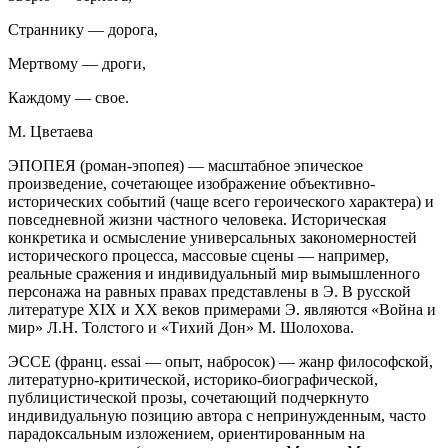
Страннику — дорога,
Мертвому — дроги,
Каждому — свое.
М. Цветаева
ЭПОПЕЯ (роман-эпопея) — масштабное эпическое
произведение, сочетающее изображение объективно-
исторических событий (чаще всего героического характера) и
повседневной жизни частного человека. Историческая
конкретика и осмысление универсальных закономерностей
исторического процесса, массовые сцены — например,
реальные сражения и индивидуальный мир вымышленного
персонажа на равных правах представлены в Э. В русской
литературе XIX и XX веков примерами Э. являются «Война и
мир» Л.Н. Толстого и «Тихий Дон» М. Шолохова.
ЭССЕ (франц.
essai
— опыт, набросок) — жанр философской,
литературно-критической, историко-биографической,
публицистической прозы, сочетающий подчеркнуто
индивидуальную позицию автора с непринужденным, часто
парадоксальным изложением, ориентированным на