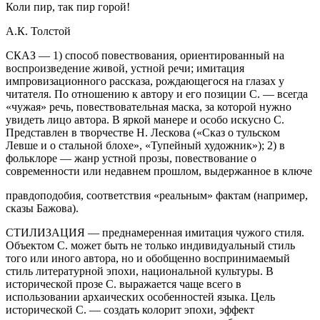
Коли пир, так пир горой!
А.К. Толстой
СКАЗ — 1) способ повествования, ориентированный на
воспроизведение живой, устной речи; имитация
импровизационного рассказа, рождающегося на глазах у
читателя. По отношению к автору и его позиции С. — всегда
«чужая» речь, повествовательная маска, за которой нужно
увидеть лицо автора. В яркой манере и особо искусно С.
Представлен в творчестве Н. Лескова («Сказ о тульском
Левше и о стальной блохе», «Тупейный художник»); 2) в
фольклоре — жанр устной прозы, повествование о
современности или недавнем прошлом, выдержанное в ключе
правдоподобия, соответствия «реальным» фактам (например,
сказы Бажова).
СТИЛИЗАЦИЯ — преднамеренная имитация чужого стиля.
Объектом С. может быть не только индивидуальный стиль
того или иного автора, но и обобщенно воспринимаемый
стиль литературной эпохи, национальной культуры. В
исторической прозе С. выражается чаще всего в
использовании архаических особенностей языка. Цель
исторической С. — создать колорит эпохи, эффект