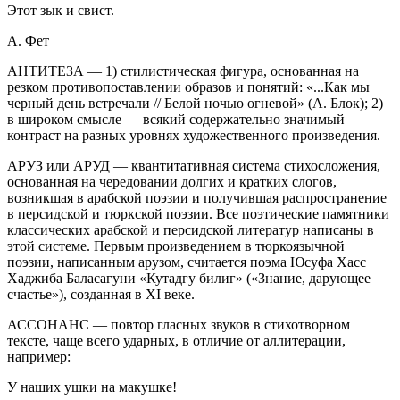
Этот зык и свист.
А. Фет
АНТИТЕЗА — 1) стилистическая фигура, основанная на
резком противопоставлении образов и понятий: «...Как мы
черный день встречали // Белой ночью огневой» (А. Блок); 2)
в широком смысле — всякий содержательно значимый
контраст на разных уровнях художественного произведения.
АРУЗ или АРУД — квантитативная система стихосложения,
основанная на чередовании долгих и кратких слогов,
возникшая в арабской поэзии и получившая распространение
в персидской и тюркской поэзии. Все поэтические памятники
классических арабской и персидской литератур написаны в
этой системе. Первым произведением в тюркоязычной
поэзии, написанным арузом, считается поэма Юсуфа Хасс
Хаджиба Баласагуни «Кутадгу билиг» («Знание, дарующее
счастье»), созданная в XI веке.
АССОНАНС — повтор гласных звуков в стихотворном
тексте, чаще всего ударных, в отличие от аллитерации,
например:
У наших ушки на макушке!