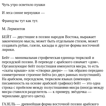
Чуть утро осветило пушки
И леса синие верхушки —
Французы тут как тут.
М. Лермонтов
БЕЙТ — двустишие в поэзии народов Востока, выражает
законченную мысль; может быть отдельным стихом, может
создавать рубаи, газели, касыды и другие формы восточной
лирики.
Бейт — минимальная строфическая единица тюркской и
персидской поэзии. В переводе с арабского означает «дом».
Организующие бейт полустишия именуются мисра, то есть
«скаты крыши» или «створки двери» — так образно передано
симметричное строение бейта (из двух равных полустиший).
На арабском, персидском, тюркском языках (имеющих
письменность на основе арабской графики) бейт — это одна
строка с пробелом между полустишиями-мисра (иногда между
мисра ставился разделитель — к примеру, звёздочка —
чернилами другого цвета).
ГАЗЕЛЬ — древнейшая форма восточной поэзии арабского