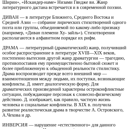
Ширин», «Искандер-наме» Низами Гяндже ви. Жанр
литературного дастана встречается и в современной поэзии.
ДИВАН — в литературе Ближнего, Среднего Востока и
Средней Азии — собрание лирических стихотворений одного
поэта или группы, объединяемой по какому-либо признаку
(например, «Диван племени Ху- зайль»). Стихотворения
располагаются в алфавитном порядке их рифм.
ДРАМА — литературный (драматический) жанр, получивший
особое распространение в литературе XVIII—XIX веков,
постепенно вытеснив другой жанр драматургии — трагедию,
противопоставив ему преимущественно бытовой сюжет и
более приближенную к обыденной реальности стилистику.
Драма воспроизводит прежде всего внешний мир —
взаимоотношения между людьми, их поступки, возникающие
конфликты. Д. имеет диалогическую форму. Для
драматических произведений характерны остроконфликтные
ситуации, побуждающие персонаж к словесно-физическому
действию. Д. изображает, как правило, частную жизнь
человека и социальные конфликты. В XIX в. получила
развитие реалистическая драма в творчестве А. Островского,
А.Чехова и др.
ИНВЕРСИЯ — нарушение «естественного» для данного