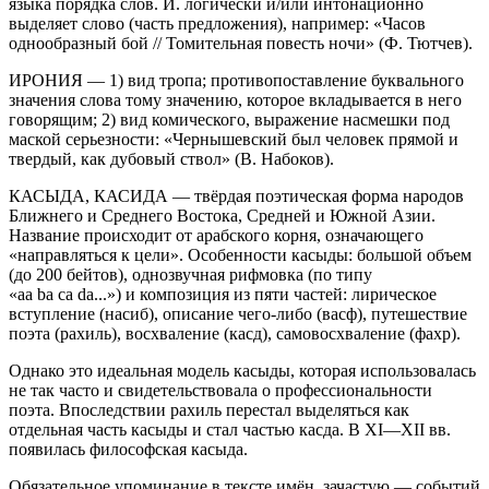
языка порядка слов. И. логически и/или интонационно
выделяет слово (часть предложения), например: «Часов
однообразный бой // Томительная повесть ночи» (Ф. Тютчев).
ИРОНИЯ — 1) вид тропа; противопоставление буквального
значения слова тому значению, которое вкладывается в него
говорящим; 2) вид комического, выражение насмешки под
маской серьезности: «Чернышевский был человек прямой и
твердый, как дубовый ствол» (В. Набоков).
КАСЫДА, КАСИДА — твёрдая поэтическая форма народов
Ближнего и Среднего Востока, Средней и Южной Азии.
Название происходит от арабского корня, означающего
«направляться к цели». Особенности касыды: большой объем
(до 200 бейтов), однозвучная рифмовка (по типу
«
aa
ba
ca
da
...») и композиция из пяти частей: лирическое
вступление (насиб), описание чего-либо (васф), путешествие
поэта (рахиль), восхваление (касд), самовосхваление (фахр).
Однако это идеальная модель касыды, которая использовалась
не так часто и свидетельствовала о профессиональности
поэта. Впоследствии рахиль перестал выделяться как
отдельная часть касыды и стал частью касда. В XI—XII вв.
появилась философская касыда.
Обязательное упоминание в тексте имён, зачастую — событий