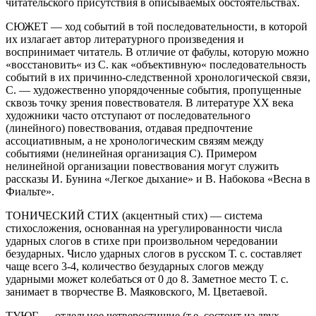
читательского присутствия в описываемых обстоятельствах.
СЮЖЕТ — ход событий в той последовательности, в которой
их излагает автор литературного произведения и
воспринимает читатель. В отличие от фабулы, которую можно
«восстановить« из С. как «объективную« последовательность
событий в их причинно-следственной хронологической связи,
С. — художественно упорядоченные события, пропущенные
сквозь точку зрения повествователя. В литературе XX века
художники часто отступают от последовательного
(линейного) повествования, отдавая предпочтение
ассоциативным, а не хронологическим связям между
событиями (нелинейная организация С). Примером
нелинейной организации повествования могут служить
рассказы И. Бунина «Легкое дыхание» и В. Набокова «Весна в
Фиальте».
ТОНИЧЕСКИЙ СТИХ (акцентный стих) — система
стихосложения, основанная на урегулированности числа
ударных слогов в стихе при произвольном чередовании
безударных. Число ударных слогов в русском Т. с. составляет
чаще всего 3-4, количество безударных слогов между
ударными может колебаться от 0 до 8. Заметное место Т. с.
занимает в творчестве В. Маяковского, М. Цветаевой.
ТУЮГ — отдельное четверостишие (т.е. состоит из двух