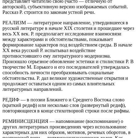
представляет читателю свою (часто — отличную от
авторской), субъективную версию изображаемых событий.
Рассказ Р. строится по законам устной речи.
РЕАЛИЗМ — литературное направление, утвердившееся в
русской литературе в начале XIX столетия и прошедшее через
весь XX век. Р. предполагает исследование взаимосвязи
между характерами и обстоятельствами, показывает
формирование характеров под воздействием среды. В начале
XX века русский Р. испытывал воздействие
противостоявшего ему литературного модернизма.
Произошло серьезное обновление эстетики и стилистики Р. В
творчестве М. Еорького и его последователей утверждалась
способность личности преобразовывать социальные
обстоятельства. Р. дал великие художественные открытия и
продолжает оставаться одним из самых влиятельных
литературных направлений.
РЕДИФ — в поэзии Ближнего и Среднего Востока слово
(краткий редиф) или несколько слов (развернутый редиф),
повторяющиеся в конце стихотворной строки после рифмы.
РЕМИНИСЦЕНЦИЯ — напоминание (воспоминание) о
других литературных произведениях через использование
характерных для них образов, мотивов, речевых оборотов, в
поэтической речи — ритмикосинтаксических ходов. Как