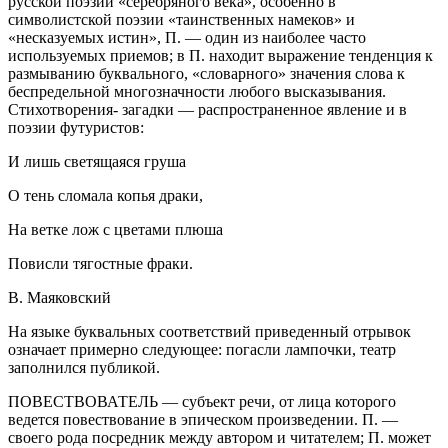
русской поэзии «серебряного века», особенно в
символистской поэзии «таинственных намеков» и
«несказуемых истин», П. — один из наиболее часто
используемых приемов; в П. находит выражение тенденция к
размыванию буквального, «словарного» значения слова к
беспредельной многозначности любого высказывания.
Стихотворения- загадки — распространенное явление и в
поэзии футуристов:
И лишь светящаяся груша
О тень сломала копья драки,
На ветке лож с цветами плюша
Повисли тягостные фраки.
В. Маяковский
На языке буквальных соответствий приведенный отрывок
означает примерно следующее: погасли лампочки, театр
заполнился публикой.
ПОВЕСТВОВАТЕЛЬ — субъект речи, от лица которого
ведется повествование в эпическом произведении. П. —
своего рода посредник между автором и читателем; П. может