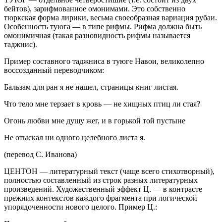
бейтов), зарифмованное омонимами. Это собственно
тюркская форма лирики, весьма своеобразная вариация рубаи.
Особенность туюга — в типе рифмы. Рифма должна быть
омонимичная (такая разновидность рифмы называется
таджнис).
Пример составного таджниса в туюге Навои, великолепно
воссозданный переводчиком:
Бальзам для ран я не нашел, страницы книг листая.
Что тело мне терзает в кровь — не хищных птиц ли стая?
Огонь любви мне душу жег, и в горькой той пустыне
Не отыскал ни одного целебного листа я.
(перевод С. Иванова)
ЦЕНТОН — литературный текст (чаще всего стихотворный),
полностью составленный из строк разных литературных
произведений. Художественный эффект Ц. — в контрасте
прежних контекстов каждого фрагмента при логической
упорядоченности нового целого. Пример Ц.: