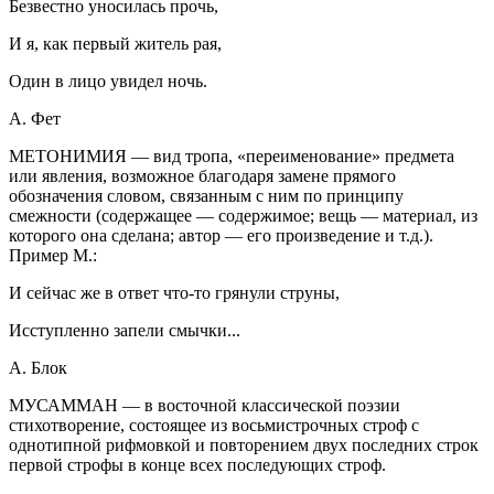
Безвестно уносилась прочь,
И я, как первый житель рая,
Один в лицо увидел ночь.
А. Фет
МЕТОНИМИЯ — вид тропа, «переименование» предмета
или явления, возможное благодаря замене прямого
обозначения словом, связанным с ним по принципу
смежности (содержащее — содержимое; вещь — материал, из
которого она сделана; автор — его произведение и т.д.).
Пример М.:
И сейчас же в ответ что-то грянули струны,
Исступленно запели смычки...
А. Блок
МУСАММАН — в восточной классической поэзии
стихотворение, состоящее из восьмистрочных строф с
однотипной рифмовкой и повторением двух последних строк
первой строфы в конце всех последующих строф.