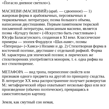
«Погасло дневное светило»).
МАСНЕВИ (МАСНЕВИЙ) (араб. — сдвоенное) — 1)
жанровая форма в арабоязычных, персоязычных и
тюркоязычных литературах; поэма большого объема,
написанная двустишиями. Первым памятником тюркской
письменной литературы, написанным масневи, является
поэма «Кутадгу билиг« («Искусство быть счастливым»)
Юсуфа Баласагунского, созданная в XI веке. Классические
примеры — эпопея Фирдоуси «Шах-наме», поэмы
«Пятерицы» («Хамса») Низами и др. 2) Стихотворная форма в
восточной поэтике, двустишие с отдельной рифмой. Форма
М. характерна для эпической поэзии; в лирических же
стихотворениях употребляется монорим, т. е. одна рифма на
все стихотворение.
МЕТАФОРА — вид тропа, перенесение свойств или
признаков одного предмета на другой по принципу сходства.
В литературе XX века распространение получает развернутая
М.: метафорический образ охватывает несколько фраз или все
произведение (обычно поэтическое), превращаясь в
самостоятельную картину.
Земля, как смутный сон немая,