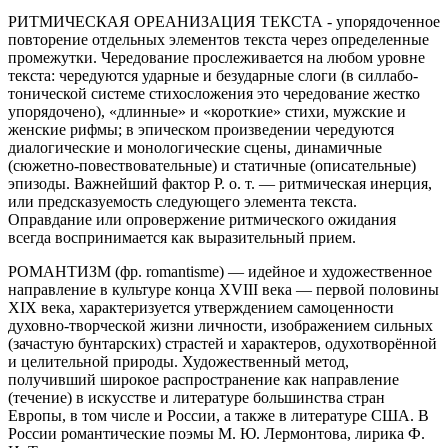
РИТМИЧЕСКАЯ ОРЕАНИЗАЦИЯ ТЕКСТА - упорядоченное
повторение отдельных элементов текста через определенные
промежутки. Чередование прослеживается на любом уровне
текста: чередуются ударные и безударные слоги (в силлабо-
тонической системе стихосложения это чередование жестко
упорядочено), «длинные» и «короткие» стихи, мужские и
женские рифмы; в эпическом произведении чередуются
диалогические и монологические сцены, динамичные
(сюжетно-повествовательные) и статичные (описательные)
эпизоды. Важнейший фактор Р. о. т. — ритмическая инерция,
или предсказуемость следующего элемента текста.
Оправдание или опровержение ритмического ожидания
всегда воспринимается как выразительный прием.
РОМАНТИЗМ (фр.
romantisme
) — идейное и художественное
направление в культуре конца XVIII века — первой половины
XIX века, характеризуется утверждением самоценности
духовно-творческой жизни личности, изображением сильных
(зачастую бунтарских) страстей и характеров, одухотворённой
и целительной природы. Художественный метод,
получивший широкое распространение как направление
(течение) в искусстве и литературе большинства стран
Европы, в том числе и России, а также в литературе США. В
России романтические поэмы М. Ю. Лермонтова, лирика Ф.