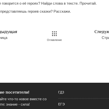
ке говорится о её героях? Найди слова в тексте. Прочитай.
ы представляешь героев сказки? Расскажи.
дыдущая
Следу
ница
Стр
Оглавление
ие посетители!
ГДЗ
айте что-то новое вместе со
те: знание - сила!
ЕГЭ