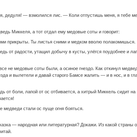
я, дедуля! — взмолился лис. — Коли отпустишь меня, я тебе м
ведь Миккеля, а тот отдал ему медовые соты и говорит:
ми прикрыты. Ты листья сними и медком вволю полакомишься.
едь от радости, утащил добычу в кусты, улёгся поудобнее и ла
все не медовые соты были, а осиное гнездо. Как откинул медвед
езда и вылетели и давай старого Бамсе жалить — и в нос, и в гла
ь от боли, лапой от ос отбивается, а хитрый Миккель сидит на
вается!
е медведи стали ос пуще огня бояться.
сказка — народная или литературная? Докажи. Из какой страны о
итай.