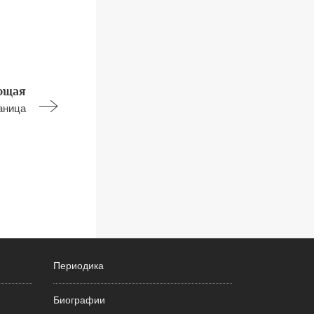
ющая
аница
Периодика
Биографии