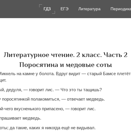
ГДЗ
ГДЗ
ЕГЭ
ЕГЭ
Литература
Литература
Периодик
Периодик
Литературное чтение. 2 класс. Часть 2
Поросятина и медовые соты
Миккель на камне у болота. Вдруг видит — старый Бамсе плетёт
ит.
й, дедуля, — говорит лис. — Что это ты тащишь?
у поросятинкой полакомиться, — отвечает медведь.
й-чего вкусненького припасено, — говорит лис.
прашивает медведь.
ы; да такие, каких я никогда ещё не видывал.