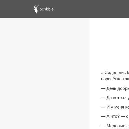
...Сидел лис 
поросёнка тащ
— День добры
— Да вот хоч
— И у меня ко
— А что? — с
— Медовые сот