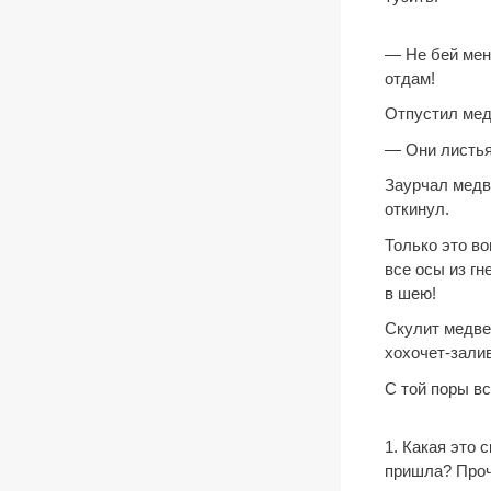
— Не бей мен
отдам!
Отпустил мед
— Они листья
Заурчал медв
откинул.
Только это во
все осы из гн
в шею!
Скулит медвед
хохочет-зали
С той поры вс
1. Какая это 
пришла? Проч