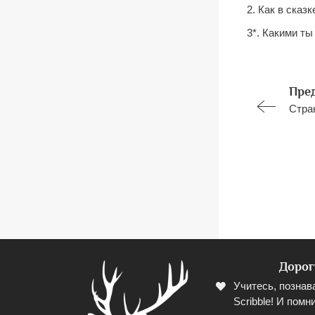
2. Как в сказ
3*. Какими т
Пре
Стра
Дорог
Учитесь, познав
Scribble! И помни