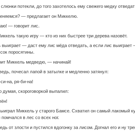
слюнки потекли, до того захотелось ему свежего медку отведат
еняемся? — предлагает он Миккелю.
аю! — говорит лис.
ккель такую игру — кто из них быстрее три дерева назовёт.
 выиграет — даст ему лис мёда отведать, а если лис выиграет 
усок поросятины.
рит Миккель медведю, — начинай!
едь, почесал лапой в затылке и медленно затянул:
си-на, ря-би-на!
о думая, скороговоркой выпалил:
лён!
выиграл Миккель у старого Бамсе. Схватил он самый лакомый к
 помчался в лес со всех ног.
дь от злости и пустился вдогонку за лисом. Догнал его и ну тре