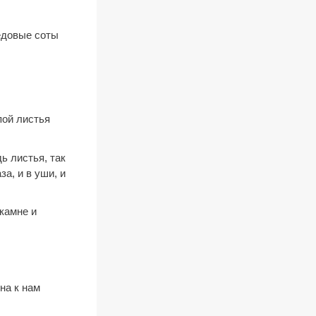
едовые соты
пой листья
ь листья, так
за, и в уши, и
 камне и
на к нам