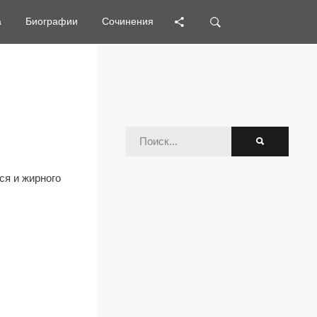
а
а
Биографии
Биографии
Сочинения
Сочинения
ся и жирного