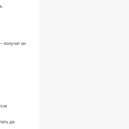
ь.
— получит он
усок
пать да