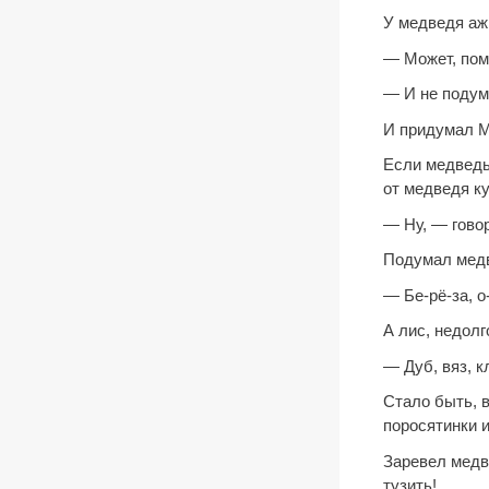
У медведя аж 
— Может, пом
— И не подум
И придумал Ми
Если медведь
от медведя к
— Ну, — гово
Подумал медв
— Бе-рё-за, о-
А лис, недолг
— Дуб, вяз, к
Стало быть, 
поросятинки и
Заревел медве
тузить!