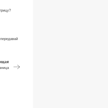
стрицу?
 передавай
ющая
аница