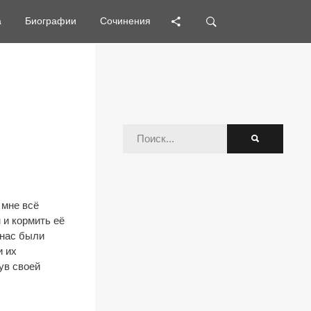
а
а
Биографии
Биографии
Сочинения
Сочинения
 мне всё
 и кормить её
 нас были
и их
ув своей