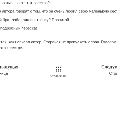
тво вызывает этот рассказ?
а автора говорят о том, что он очень любил свою маленькую се
й брат забавлял сестрёнку? Прочитай.
ь подробный пересказ.
ак, как написал автор. Старайся не пропускать слова. Голосом
та к сестре.
дыдущая
Следу
ница
Стр
Оглавление