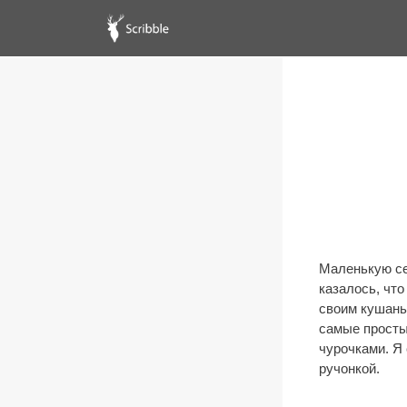
Маленькую се
казалось, что
своим кушань
самые просты
чурочками. Я 
ручонкой.