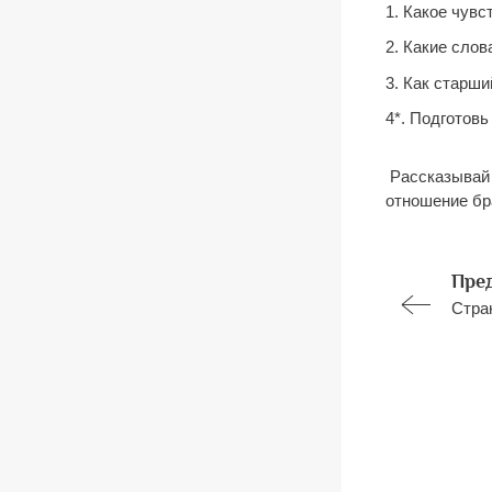
1. Какое чувс
2. Какие слов
3. Как старши
4*. Подготов
Рассказывай т
отношение бра
Пре
Стра