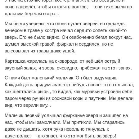
ночь напролёт, чтобы отгонять волков, — они тихо выли по
дальним берегам озера...
Мы были уверены, что огонь пугает зверей, но однажды
вечером в траве у костра начал сердито сопеть какой-то
зверь. Его не было видно. Он озабоченно бегал вокруг нас,
шумел высокой травой, фыркал и сердился, но не
высовывал из травы даже ушей.
Картошка жарилась на сковороде, от неё шёл острый
вкусный запах, и зверь, очевидно, прибежал на этот запах.
С нами был маленький мальчик. Он был выдумщик.
Каждый день придумывал что-нибудь новое: то он слышал,
как шептались рыбы, то видел, как муравьи устроили себе
паром через ручей из сосновой коры и паутины. Мы делали
вид, что верили ему...
Мальчик первый услышал фырканье зверя и зашипел на
нас, чтобы мы замолчали. Мы притихли. Мы старались
даже не дышать, хотя рука невольно тянулась к
двустволке, — кто знает, что это мог быть за зверь!