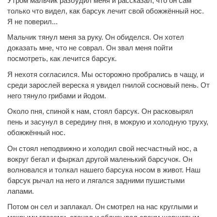
Утром мальчик разбудил меня и рассказал, что он сам
только что видел, как барсук лечит свой обожжённый нос.
Я не поверил...
Мальчик тянул меня за руку. Он обиделся. Он хотел
доказать мне, что не соврал. Он звал меня пойти
посмотреть, как лечится барсук.
Я нехотя согласился. Мы осторожно пробрались в чащу, и
среди зарослей вереска я увидел гнилой сосновый пень. От
него тянуло грибами и йодом.
Около пня, спиной к нам, стоял барсук. Он расковырял
пень и засунул в середину пня, в мокрую и холодную труху,
обожжённый нос.
Он стоял неподвижно и холодил свой несчастный нос, а
вокруг бегал и фыркал другой маленький барсучок. Он
волновался и толкал нашего барсука носом в живот. Наш
барсук рычал на него и лягался задними пушистыми
лапами.
Потом он сел и заплакал. Он смотрел на нас круглыми и