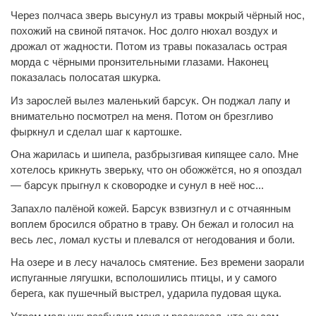
Через полчаса зверь высунул из травы мокрый чёрный нос,
похожий на свиной пятачок. Нос долго нюхал воздух и
дрожал от жадности. Потом из травы показалась острая
морда с чёрными пронзительными глазами. Наконец
показалась полосатая шкурка.
Из зарослей вылез маленький барсук. Он поджал лапу и
внимательно посмотрел на меня. Потом он брезгливо
фыркнул и сделал шаг к картошке.
Она жарилась и шипела, разбрызгивая кипящее сало. Мне
хотелось крикнуть зверьку, что он обожжётся, но я опоздал
— барсук прыгнул к сковородке и сунул в неё нос...
Запахло палёной кожей. Барсук взвизгнул и с отчаянным
воплем бросился обратно в траву. Он бежал и голосил на
весь лес, ломал кусты и плевался от негодования и боли.
На озере и в лесу началось смятение. Без времени заорали
испуганные лягушки, всполошились птицы, и у самого
берега, как пушечный выстрел, ударила пудовая щука.