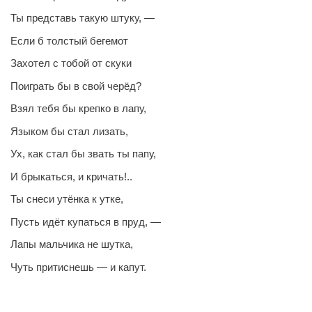
Ты представь такую штуку, —
Если б толстый бегемот
Захотел с тобой от скуки
Поиграть бы в свой черёд?
Взял тебя бы крепко в лапу,
Языком бы стал лизать,
Ух, как стал бы звать ты папу,
И брыкаться, и кричать!..
Ты снеси утёнка к утке,
Пусть идёт купаться в пруд, —
Лапы мальчика не шутка,
Чуть притиснешь — и капут.