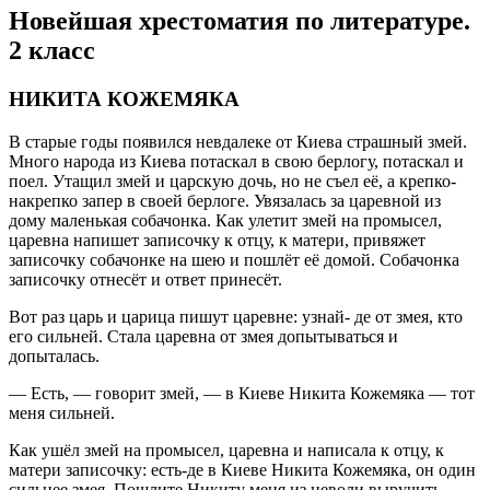
Новейшая хрестоматия по литературе.
2 класс
НИКИТА КОЖЕМЯКА
В старые годы появился невдалеке от Киева страшный змей.
Много народа из Киева потаскал в свою берлогу, потаскал и
поел. Утащил змей и царскую дочь, но не съел её, а крепко-
накрепко запер в своей берлоге. Увязалась за царевной из
дому маленькая собачонка. Как улетит змей на промысел,
царевна напишет записочку к отцу, к матери, привяжет
записочку собачонке на шею и пошлёт её домой. Собачонка
записочку отнесёт и ответ принесёт.
Вот раз царь и царица пишут царевне: узнай- де от змея, кто
его сильней. Стала царевна от змея допытываться и
допыталась.
— Есть, — говорит змей, — в Киеве Никита Кожемяка — тот
меня сильней.
Как ушёл змей на промысел, царевна и написала к отцу, к
матери записочку: есть-де в Киеве Никита Кожемяка, он один
сильнее змея. Пошлите Никиту меня из неволи выручить.