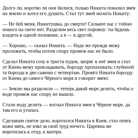
Долго ли, коротко ли они билися, только Никита повалил змея
на землю и хотел его душить. Стал тут змей молить Никиту:
— Не бей меня, Никитушка, до смерти! Сильнее нас с тобою
никого на свете нет. Разделим весь свет поровну: ты будешь
владеть в одной половине, а я — в другой.
— Хорошо, — сказал Никита. — Надо же прежде межу
проложить, чтобы потом спору промеж нас не было.
Сделал Никита соху в триста пудов, запряг в неё змея и стал
от Киева межу прокладывать, борозду пропахивать; глубиной
та борозда в две сажени с четвертью. Провёл Никита борозду
от Киева до самого Чёрного моря и говорит змею:
— Землю мы разделили — теперь давай море делить, чтобы о
воде промеж нас спору не вышло.
Стали воду делить — вогнал Никита змея в Чёрное море, да
там его и утопил.
Сделавши святое дело, воротился Никита в Киев, стал опять
кожи мять, не взял за свой труд ничего. Царевна же
воротилась к отцу, к матери.