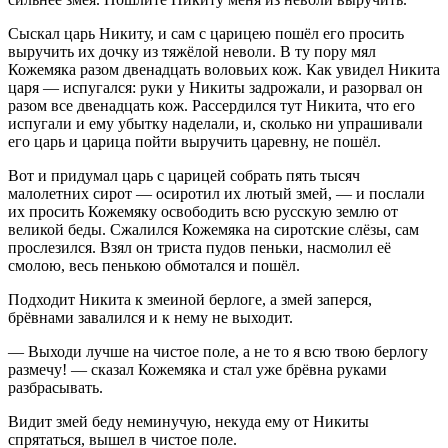
Сыскал царь Никиту, и сам с царицею пошёл его просить
выручить их дочку из тяжёлой неволи. В ту пору мял
Кожемяка разом двенадцать воловьих кож. Как увидел Никита
царя — испугался: руки у Никиты задрожали, и разорвал он
разом все двенадцать кож. Рассердился тут Никита, что его
испугали и ему убытку наделали, и, сколько ни упрашивали
его царь и царица пойти выручить царевну, не пошёл.
Вот и придумал царь с царицей собрать пять тысяч
малолетних сирот — осиротил их лютый змей, — и послали
их просить Кожемяку освободить всю русскую землю от
великой беды. Сжалился Кожемяка на сиротские слёзы, сам
прослезился. Взял он триста пудов пеньки, насмолил её
смолою, весь пенькою обмотался и пошёл.
Подходит Никита к змеиной берлоге, а змей заперся,
брёвнами завалился и к нему не выходит.
— Выходи лучше на чистое поле, а не то я всю твою берлогу
размечу! — сказал Кожемяка и стал уже брёвна руками
разбрасывать.
Видит змей беду неминучую, некуда ему от Никиты
спрятаться, вышел в чистое поле.