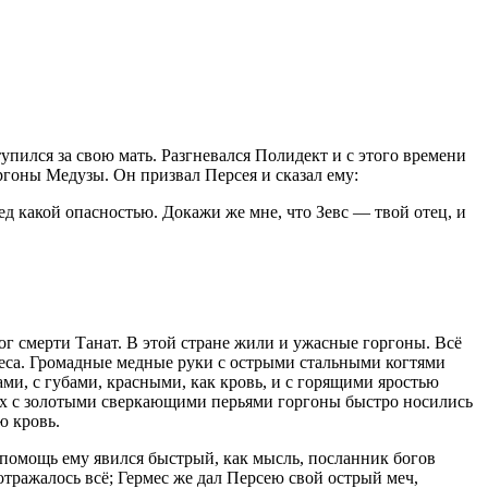
пился за свою мать. Разгневался Полидект и с этого времени
ргоны Медузы. Он призвал Персея и сказал ему:
д какой опасностью. Докажи же мне, что Зевс — твой отец, и
ог смерти Танат. В этой стране жили и ужасные горгоны. Всё
рмеса. Громадные медные руки с острыми стальными когтями
ами, с губами, красными, как кровь, и с горящими яростью
льях с золотыми сверкающими перьями горгоны быстро носились
ю кровь.
 помощь ему явился быстрый, как мысль, посланник богов
отражалось всё; Гермес же дал Персею свой острый меч,