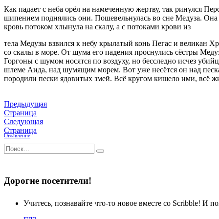
Как падает с неба орёл на намеченную жертву, так ринулся Пер
шипением поднялись они. Пошевельнулась во сне Медуза. Она у
кровь потоком хлынула на скалу, а с потоками крови из
тела Медузы взвился к небу крылатый конь Пегас и великан Хр
со скалы в море. От шума его падения проснулись сёстры Мед
Горгоны с шумом носятся по воздуху, но бесследно исчез убий
шлеме Аида, над шумящим морем. Вот уже несётся он над песк
породили пески ядовитых змей. Всё кругом кишело ими, всё ж
Предыдущая
Страница
Следующая
Страница
Оглавление
Дорогие посетители!
Учитесь, познавайте что-то новое вместе со Scribble! И по