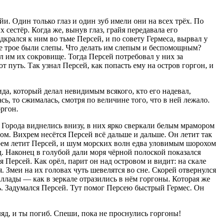
и. Один только глаз и один зуб имели они на всех трёх. По
 сестёр. Когда же, вынув глаз, грайя передавала его
дкрался к ним во тьме Персей, и по совету Гермеса, вырвал у
 все трое были слепы. Что делать им слепым и беспомощным?
ул им их сокровище. Тогда Персей потребовал у них за
т путь. Так узнал Персей, как попасть ему на остров горгон, и
а, который делал невидимым всякого, кто его надевал,
, то сжималась, смотря по величине того, что в ней лежало.
ргон.
 Города виднелись внизу, в них ярко сверкали белым мрамором
ом. Вихрем несётся Персей всё дальше и дальше. Он летит так
морем летит Персей, и шум морских волн едва уловимым шорохом
од. Наконец в голубой дали моря чёрной полоской показался
 Персей. Как орёл, парит он над островом и видит: на скале
. Змеи на их головах чуть шевелятся во сне. Скорей отвернулся
аллады — как в зеркале отразились в нём горгоны. Которая же
ь. Задумался Персей. Тут помог Персею быстрый Гермес. Он
ляд, и ты погиб. Спеши, пока не проснулись горгоны!