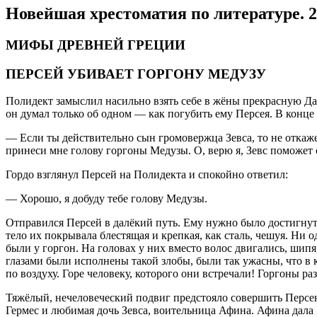
Новейшая хрестоматия по литературе. 2
МИФЫ ДРЕВНЕЙ ГРЕЦИИ
ПЕРСЕЙ УБИВАЕТ ГОРГОНУ МЕДУЗУ
Полидект замыслил насильно взять себе в жёны прекрасную Дан
он думал только об одном — как погубить ему Персея. В конце
— Если ты действительно сын громовержца Зевса, то не откаже
принеси мне голову горгоны Медузы. О, верю я, Зевс поможет
Гордо взглянул Персей на Полидекта и спокойно ответил:
— Хорошо, я добуду тебе голову Медузы.
Отправился Персей в далёкий путь. Ему нужно было достигнуть 
тело их покрывала блестящая и крепкая, как сталь, чешуя. Ни
были у горгон. На головах у них вместо волос двигались, шипя
глазами были исполнены такой злобы, были так ужасны, что в
по воздуху. Горе человеку, которого они встречали! Горгоны р
Тяжёлый, нечеловеческий подвиг предстояло совершить Персею
Гермес и любимая дочь Зевса, воительница Афина. Афина дала П