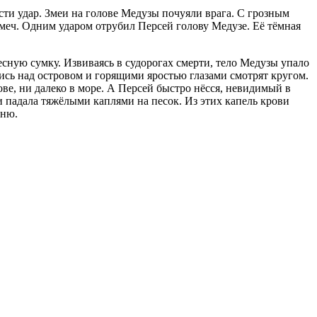
сти удар. Змеи на голове Медузы почуяли врага. С грозным
 меч. Одним ударом отрубил Персей голову Медузе. Её тёмная
есную сумку. Извиваясь в судорогах смерти, тело Медузы упало
ись над островом и горящими яростью глазами смотрят кругом.
ве, ни далеко в море. А Персей быстро нёсся, невидимый в
 падала тяжёлыми каплями на песок. Из этих капель крови
ыню.