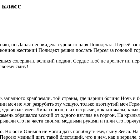
 класс
аю, но Даная ненавидела сурового царя Полидекта. Персей засту
 концов жестокий Полидект решил послать Персея за головой го
шься совершить великий подвиг. Сердце твоё не дрогнет ни пере
 своему сыну!
западного края' земли, той страны, где царили богиня Ночь и б
 один меч не мог разрубить эту чешую, только изогнутый меч Ге
, ядовитые змеи. Лица горгон, с их острыми, как кинжалы, клык
 камень обращался всякий от одного взгляда на горгон. На кры
азрывали его на части своими медными руками и пили его горячу
. Но боги Олимпа не могли дать погибнуть ему, сыну Зевса. На
ерсею медный щит, такой блестящий, что в нём, как в зеркале, 