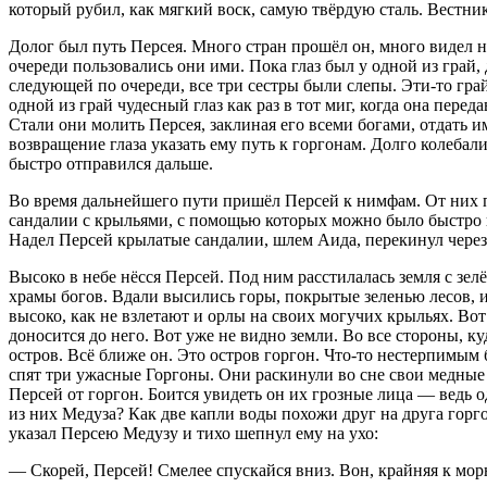
который рубил, как мягкий воск, самую твёрдую сталь. Вестник
Долог был путь Персея. Много стран прошёл он, много видел на
очереди пользовались они ими. Пока глаз был у одной из грай, 
следующей по очереди, все три сестры были слепы. Эти-то грай
одной из грай чудесный глаз как раз в тот миг, когда она пере
Стали они молить Персея, заклиная его всеми богами, отдать и
возвращение глаза указать ему путь к горгонам. Долго колебали
быстро отправился дальше.
Во время дальнейшего пути пришёл Персей к нимфам. От них по
сандалии с крыльями, с помощью которых можно было быстро но
Надел Персей крылатые сандалии, шлем Аида, перекинул через 
Высоко в небе нёсся Персей. Под ним расстилалась земля с зе
храмы богов. Вдали высились горы, покрытые зеленью лесов, и
высоко, как не взлетают и орлы на своих могучих крыльях. Во
доносится до него. Вот уже не видно земли. Во все стороны, к
остров. Всё ближе он. Это остров горгон. Что-то нестерпимым 
спят три ужасные Горгоны. Они раскинули во сне свои медные р
Персей от горгон. Боится увидеть он их грозные лица — ведь 
из них Медуза? Как две капли воды похожи друг на друга горг
указал Персею Медузу и тихо шепнул ему на ухо:
— Скорей, Персей! Смелее спускайся вниз. Вон, крайняя к мор