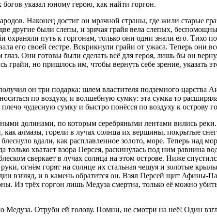
 богов указал юному герою, как найти горгон.
родов. Наконец достиг он мрачной страны, где жили старые грай
две другие были слепы, и зрячая грайя вела слепых, беспомощных
и охраняли путь к горгонам, только они одни знали его. Тихо по
давала его своей сестре. Вскрикнули грайи от ужаса. Теперь они
м глаз. Они готовы были сделать всё для героя, лишь бы он верн
сь грайи, но пришлось им, чтобы вернуть себе зрение, указать это
лучил он три подарка: шлем властителя подземного царства Аид
ситься по воздуху, и волшебную сумку: эта сумка то расширялась
плечо чудесную сумку и быстро понёсся по воздуху к острову го
лёными долинами, по которым серебряными лентами вились реки.
, как алмазы, горели в лучах солнца их вершины, покрытые снег
т блеснуло вдали, как расплавленное золото, море. Теперь над 
уда только хватает взора Персея, раскинулась под ним равнина в
блеском сверкает в лучах солнца на этом острове. Ниже спустился
уки, огнём горят на солнце их стальная чешуя и золотые крылья
один взгляд, и в камень обратится он. Взял Персей щит Афины-П
оны. Из трёх горгон лишь Медуза смертна, только её можно убит
ю Медуза. Отруби ей голову. Помни, не смотри на неё! Один взг