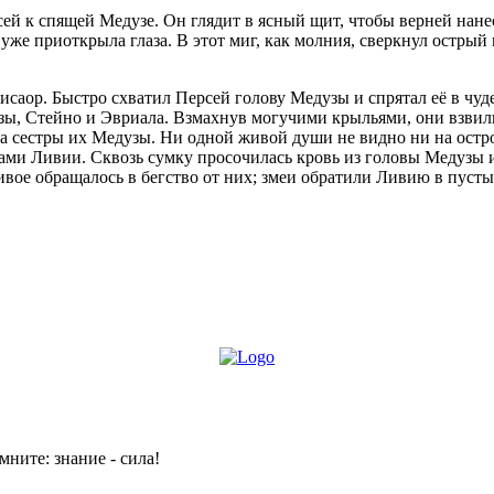
сей к спящей Медузе. Он глядит в ясный щит, чтобы верней нане
же приоткрыла глаза. В этот миг, как молния, сверкнул острый
исаор. Быстро схватил Персей голову Медузы и спрятал её в чуд
узы, Стейно и Эвриала. Взмахнув могучими крыльями, они взвил
ца сестры их Медузы. Ни одной живой души не видно ни на остро
ами Ливии. Сквозь сумку просочилась кровь из головы Медузы и
ивое обращалось в бегство от них; змеи обратили Ливию в пуст
мните: знание - сила!