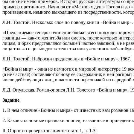
бы оно не имело примеров. История русской литературы со вре
примера противного. Начиная от «Мертвых душ» Гоголя и до «
произведения, немного выходящего из посредственности, кото
Л.Н. Толстой. Несколько слое по поводу книги «Война и мир». 
«Предлагаемое теперь сочинение ближе всего подходит к рома
границы — как-то женитьба или смерть, после которых интерес
лицам, и брак представлялся большей частью завязкой, а не раз
лица только с целью доказательства или уяснения какой-нибуд
Л.Н. Толстой. Наброски предисловия к «Войне и миру». 1867.
«Война и мир» - одна из немногих в мировой литературе 19 ве
(а не частная) составляют основу ее содержания; в ней раскры
число действующих лиц, в частности персонажей из народной 
Л.Д. Опульская. Роман-эпопея Л.Н. Толстого «Война и мир». 19
Задание.
1. В чем отличие «Войны и мира» от известных вам романов 19
2. Каковы основные признаки эпопеи, названные в приведенн
II. Опрос и проверка знания текста т. 1, ч. 1-3: