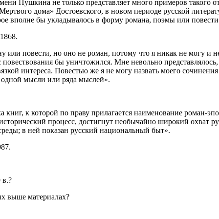
мени Пушкина не только представляет много примеров такого от
Мертвого дома» Достоевского, в новом периоде русской литерат
рое вполне бы укладывалось в форму романа, поэмы или повести
1868.
ну или повести, но оно не роман, потому что я никак не могу
 повествования бы уничтожился. Мне невольно представлялось, 
вязкой интереса. Повестью же я не могу назвать моего сочинения
ь одной мысли или ряда мыслей».
ка книг, к которой по праву прилагается наименование роман-э
т исторический процесс, достигнут необычайно широкий охват рус
среды; в ней показан русский национальный быт».
87.
 в.?
ых выше материалах?