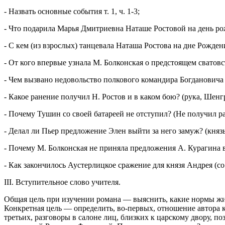
- Назвать основные события т. 1, ч. 1-3;
- Что подарила Марья Дмитриевна Наташе Ростовой на день ро
- С кем (из взрослых) танцевала Наташа Ростова на дне Рожден
- От кого впервые узнала М. Болконская о предстоящем сватов
- Чем вызвано недовольство полкового командира Богданович
- Какое ранение получил Н. Ростов и в каком бою? (рука, Шенг
- Почему Тушин со своей батареей не отступил? (Не получил р
- Делал ли Пьер предложение Элен выйти за него замуж? (княз
- Почему М. Болконская не приняла предложения А. Курагина в
- Как закончилось Аустерлицкое сражение для князя Андрея (со 
III. Вступительное слово учителя.
Общая цель при изучении романа — выяснить, какие нормы жизн
Конкретная цель — определить, во-первых, отношение автора к
третьих, разговоры в салоне лиц, близких к царскому двору, 