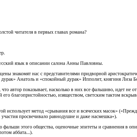
олстой читателя в первых главах романа?
ер.
русский язык в описании салона Анны Павловны.
 сцены знакомят нас с представителями придворной аристократи
 дурак» Анатоль и «спокойный дурак» Ипполит, княгиня Лиза Бо
что автор показывает, насколько в них все фальшиво, идет не от
 его благопристойностью, изяществом, светским тактом вскрыва
ой использует метод «срывания все и всяческих масок» («Прежде
 и участия просвечивало равнодушие и даже насмешка»).
 о фальши этого общества, оценочные эпитеты и сравнения в оп
отом аббата...).