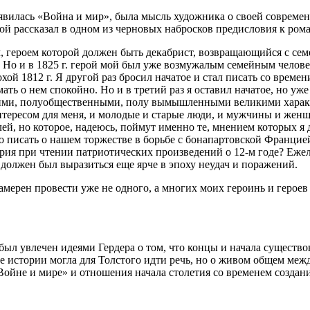
явилась «Война и мир», была мысль художника о своей современ
ой рассказал в одном из черновых набросков предисловия к ром
, героем которой должен быть декабрист, возвращающийся с семе
. Но и в 1825 г. герой мой был уже возмужалым семейным челове
хой 1812 г. Я другой раз бросил начатое и стал писать со времен
мать о нем спокойно. Но и в третий раз я оставил начатое, но у
скими, полуобщественными, полу вымышленными великими харак
нтересом для меня, и молодые и старые люди, и мужчины и женщи
й, но которое, надеюсь, поймут именно те, мнением которых я д
о писать о нашем торжестве в борьбе с бонапартовской Францие
ерия при чтении патриотических произведений о 12-м годе? Еже
т должен был выразиться еще ярче в эпоху неудач и поражений.
 намерен провести уже не одного, а многих моих героинь и героев
ыл увлечен идеями Гердера о том, что концы и начала существо
де истории могла для Толстого идти речь, но о живом общем ме
Войне и мире» и отношения начала столетия со временем создан