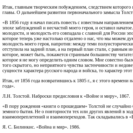
Итак, главным творческим побуждением, следствием которого 
главы. О дальнейшем развитии первоначального замысла Толст
«В 1856 году я начал писать повесть с известным направлением
эпохе заблуждений и несчастий моего героя, и оставил начатое
молодости, и молодость его совпадала с славной для России эпо
которое теперь уже настолько отдалено о нас, что мы можем ду
молодость моего героя, напротив: между теми полуисториче
отступила на задний план, а на первый план стали, с равным и
которое, может быть, покажется странным большинству читателе
которое я не могу определить одним словом. Мне совестно был
того скрытого, но неприятного чувства застенчивости и недов
сущности характера русского народа и войска, то характер это
Итак, от 1856 года возвратившись к 1805 г., я с этого времени
года».
Л.Н. Толстой. Наброски предисловия к «Войне и миру», 1867.
«В пору рождения «книги о прошедшем» Толстой не случайно б
земного бытия. Не о повторности тех или других явлений в хо
взаимопереплетений и взаимопереходов. Так складывались в «
Я. С. Билинкис. «Война и мир». 1986.