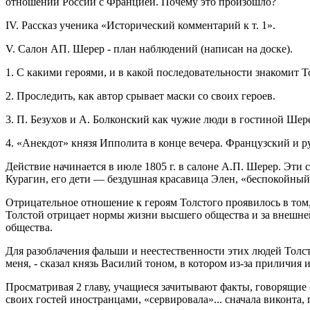
отношений России с Францией. Почему это произошло?
IV. Рассказ ученика «Исторический комментарий к т. 1».
V. Салон АП. Шерер - план наблюдений (написан на доске).
1. С какими героями, и в какой последовательности знакомит Т
2. Проследить, как автор срывает маски со своих героев.
3. П. Безухов и А. Болконский как чужие люди в гостиной Шер
4. «Анекдот» князя Ипполита в конце вечера. Французский и 
Действие начинается в июле 1805 г. в салоне А.П. Шерер. Эти
Курагин, его дети — бездушная красавица Элен, «беспокойный
Отрицательное отношение к героям Толстого проявилось в том, 
Толстой отрицает нормы жизни высшего общества и за внешней
общества.
Для разоблачения фальши и неестественности этих людей Толст
меня, - сказал князь Василий тоном, в котором из-за приличия
Просматривая 2 главу, учащиеся зачитывают факты, говорящие
своих гостей иностранцами, «сервировала»... сначала виконта, п