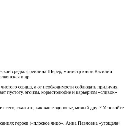
ческой среды: фрейлина Шерер, министр князь Василий
лконская и др.
 чистого сердца, а от необходимости соблюдать приличия.
ет пустоту, эгоизм, корыстолюбие и карьеризм «сливок»
 всего, скажите, как ваше здоровье, милый друг? Успокойте
исаниях героев («плоское лицо», Анна Павловна «угощала»