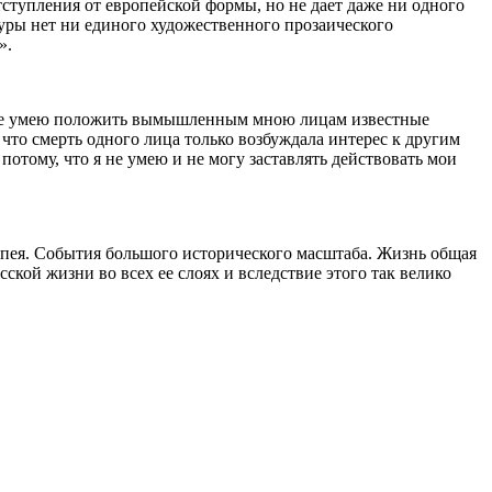
ступления от европейской формы, но не дает даже ни одного
уры нет ни единого художественного прозаического
».
 и не умею положить вымышленным мною лицам известные
что смерть одного лица только возбуждала интерес к другим
 потому, что я не умею и не могу заставлять действовать мои
попея. События большого исторического масштаба. Жизнь общая
ской жизни во всех ее слоях и вследствие этого так велико