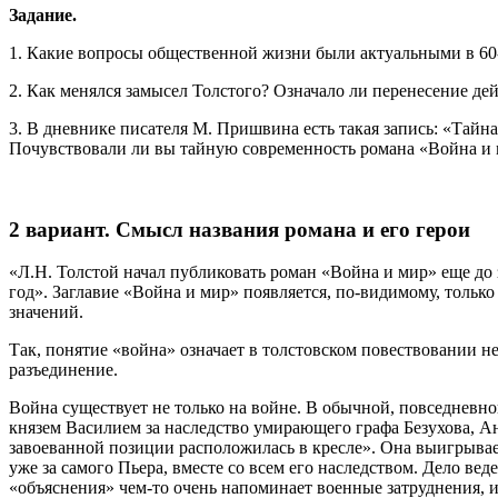
Задание.
1. Какие вопросы общественной жизни были актуальными в 60-е
2. Как менялся замысел Толстого? Означало ли перенесение дей
3. В дневнике писателя М. Пришвина есть такая запись: «Тайн
Почувствовали ли вы тайную современность романа «Война и м
2 вариант. Смысл названия романа и его герои
«Л.Н. Толстой начал публиковать роман «Война и мир» еще до 
год». Заглавие «Война и мир» появляется, по-видимому, только
значений.
Так, понятие «война» означает в толстовском повествовании 
разъединение.
Война существует не только на войне. В обычной, повседнев
князем Василием за наследство умирающего графа Безухова, А
завоеванной позиции расположилась в кресле». Она выигрывает
уже за самого Пьера, вместе со всем его наследством. Дело в
«объяснения» чем-то очень напоминает военные затруднения, и 