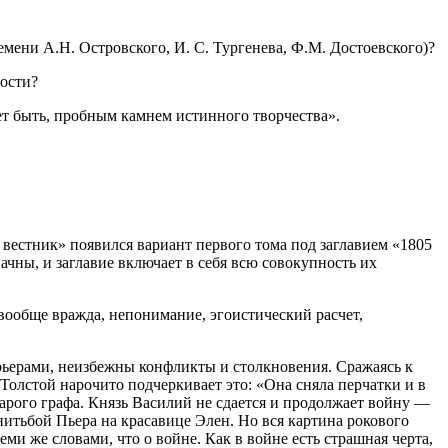
мени А.Н. Островского, И. С. Тургенева, Ф.М. Достоевского)?
ности?
ет быть, пробным камнем истинного творчества».
 вестник» появился вариант первого тома под заглавием «1805
ачны, и заглавие включает в себя всю совокупность их
вообще вражда, непонимание, эгоистический расчет,
рьерами, неизбежны конфликты и столкновения. Сражаясь к
Толстой нарочито подчеркивает это: «Она сняла перчатки и в
арого графа. Князь Василий не сдается и продолжает войну —
нитьбой Пьера на красавице Элен. Но вся картина рокового
ми же словами, что о войне. Как в войне есть страшная черта,