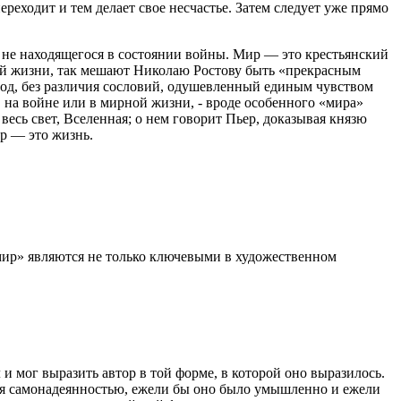
ереходит и тем делает свое несчастье. Затем следует уже прямо
а не находящегося в состоянии войны. Мир — это крестьянский
нной жизни, так мешают Николаю Ростову быть «прекрасным
арод, без различия сословий, одушевленный единым чувством
, на войне или в мирной жизни, - вроде особенного «мира»
сь свет, Вселенная; о нем говорит Пьер, доказывая князю
р — это жизнь.
«мир» являются не только ключевыми в художественном
л и мог выразить автор в той форме, в которой оно выразилось.
ся самонадеянностью, ежели бы оно было умышленно и ежели