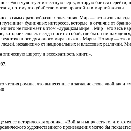
не с Элен чувствует известную черту, которую боится перейти, п
ствия, потому что убийство могло произойти в мирной жизни.
попее в самых разнообразных значениях. Мир — это жизнь народ
р и путаница» будничных интересов, которые, в отличие от бра
и ничего не понимает в этом «дурацком мире». Мир - это весь н
 которое человек всегда носит с собой, где бы он ни находился
редоточенного духовного мира княжны Марьи. Но мир — это и ве
 людей, независимо от национальных и классовых различий. Ми
а эпическую широту и всеохватность книги».
87.
го чтения романа, что вынесенные в заглавие слова «война» и 
ми.
ще менее историческая хроника. «Война и мир» есть то, что хоте
прозаического художественного произведения могло бы показать