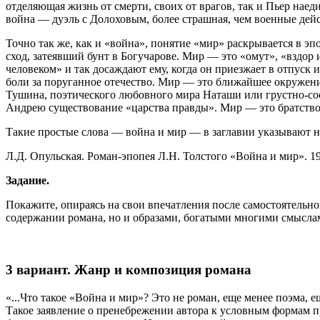
отделяющая жизнь от смерти, своих от врагов, так и Пьер наеди
война — дуэль с Долоховым, более страшная, чем военные дей
Точно так же, как и «война», понятие «мир» раскрывается в э
сход, затеявший бунт в Богучарове. Мир — это «омут», «вздо
человеком» и так досаждают ему, когда он приезжает в отпуск 
боли за поруганное отечество. Мир — это ближайшее окружение,
Тушина, поэтического любовного мира Наташи или грустно-сос
Андрею существование «царства правды». Мир — это братство
Такие простые слова — война и мир — в заглавии указывают н
Л.Д. Опульская. Роман-эпопея Л.Н. Толстого «Война и мир». 19
Задание.
Покажите, опираясь на свои впечатления после самостоятельно
содержании романа, но и образами, богатыми многими смысла
3 вариант. Жанр и композиция романа
«...Что такое «Война и мир»? Это не роман, еще менее поэма, е
Такое заявление о пренебрежении автора к условным формам 