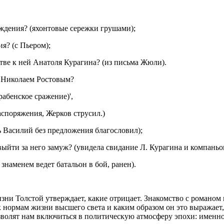
ждения? (яхонтовые сережки грушами);
ия? (с Пьером);
стве к ней Анатоля Курагина? (из письма Жюли).
а Николаем Ростовым?
рабенское сражение)',
аспоряжения, Жерков струсил.)
ь Василий без предложения благословил);
ыйти за него замуж? (увидела свидание Л. Курагина и компаньон
знаменем ведет батальон в бой, ранен).
и Толстой утверждает, какие отрицает. Знакомство с романом н
 нормам жизни высшего света и каким образом он это выражает, 
позволят нам включиться в политическую атмосферу эпохи: именн