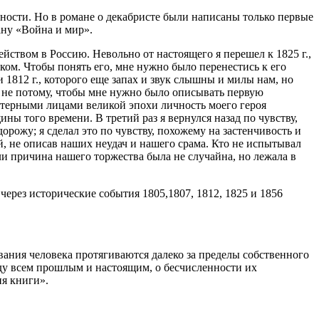
ности. Но в романе о декабристе были написаны только первые
ану «Война и мир».
йством в Россию. Невольно от настоящего я перешел к 1825 г.,
ком. Чтобы понять его, мне нужно было перенестись к его
и 1812 г., которого еще запах и звук слышны и милы нам, но
же не потому, чтобы мне нужно было описывать первую
терными лицами великой эпохи личность моего героя
ны того времени. В третий раз я вернулся назад по чувству,
орожу; я сделал это по чувству, похожему на застенчивость и
й, не описав наших неудач и нашего срама. Кто не испытывал
ли причина нашего торжества была не случайна, но лежала в
 через исторические события 1805,1807, 1812, 1825 и 1856
вания человека протягиваются далеко за пределы собственного
жду всем прошлым и настоящим, о бесчисленности их
ия книги».