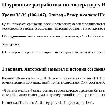
Поурочные разработки по литературе. Вт
Уроки 38-39 (106-107). Эпизод «Вечер в салоне Шере
Цель:
показать срывание всех и всяческих масок с великосветс
московского высшего общества (история борьбы за наследство г
Оборудование:
печатные материалы, карточки, к/ф «Война и м
Ход урока
I. Проверочная работа по вариантам с привлечением печатного 
1 вариант. Авторский замысел и история создани
Роману «Война и мир» Л.Н. Толстой посвятил семь лет (1863- 
романа дошли до наших дней почти полностью. Они составляют
«Я затеял месяца 4 назад роман, героем которого должен быть
с женой, сыном и дочерью и примеряющий свой строгий и неск
Из письма Толстого А. И. Герцену От 14 (26) марта 1861.