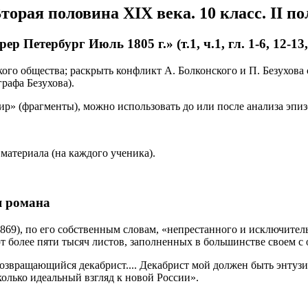
орая половина ХIХ века. 10 класс. II по
р Петербург Июль 1805 г.» (т.1, ч.1, гл. 1-6, 12-13,
кого общества; раскрыть конфликт А. Болконского и П. Безухова
рафа Безухова).
ир» (фрагменты), можно использовать до или после анализа эпиз
материала (на каждого ученика).
я романа
1869), по его собственным словам, «непрестанного и исключите
 более пяти тысяч листов, заполненных в большинстве своем с 
 возвращающийся декабрист.... Декабрист мой должен быть энтуз
олько идеальный взгляд к новой России».