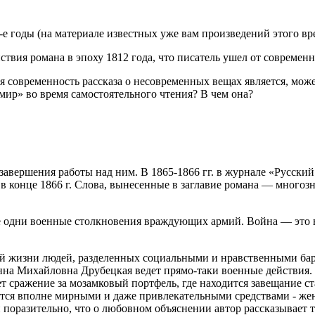
 годы (на материале известных уже вам произведений этого вре
ствия романа в эпоху 1812 года, что писатель ушел от современ
ая современность рассказа о несовременных вещах является, мож
ир» во время самостоятельного чтения? В чем она?
завершения работы над ним. В 1865-1866 гг. в журнале «Русский
 в конце 1866 г. Слова, вынесенные в заглавие романа — многозн
не одни военные столкновения враждующих армий. Война — это 
ной жизни людей, разделенных социальными и нравственными ба
нна Михайловна Друбецкая ведет прямо-таки военные действия. 
 сражение за мозамковый портфель, где находится завещание ст
едется вполне мирными и даже привлекательными средствами - же
поразительно, что о любовном объяснении автор рассказывает те