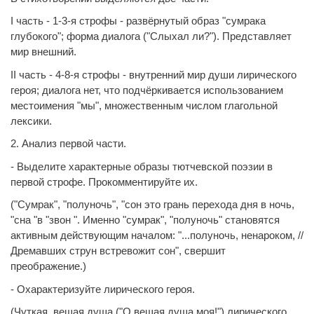
I часть - 1-3-я строфы - развёрнутый образ "сумрака
глубокого"; форма диалога ("Слыхал ли?"). Представляет
мир внешний.
II часть - 4-8-я строфы - внутренний мир души лирического
героя; диалога нет, что подчёркивается использованием
местоимения "мы", множественным числом глагольной
лексики.
2. Анализ первой части.
- Выделите характерные образы тютчевской поэзии в
первой строфе. Прокомментируйте их.
("Сумрак", "полуночь", "сон это грань перехода дня в ночь,
"сна "в "звон ". Именно "сумрак", "полуночь" становятся
активным действующим началом: "...полуночь, ненароком, //
Дремавших струн встревожит сон", свершит
преображение.)
- Охарактеризуйте лирического героя.
(Чуткая, вещая душа ("О вещая душа моя!") лирического