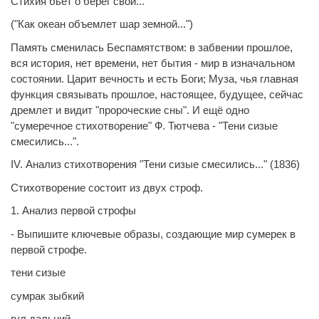
Стихия бьет о берег свой...
("Как океан объемлет шар земной...")
Память сменилась Беспамятством: в забвении прошлое,
вся история, нет времени, нет бытия - мир в изначальном
состоянии. Царит вечность и есть Боги; Муза, чья главная
функция связывать прошлое, настоящее, будущее, сейчас
дремлет и видит "пророческие сны". И ещё одно
"сумеречное стихотворение" Ф. Тютчева - "Тени сизые
смесились...".
IV. Анализ стихотворения "Тени сизые смесились..." (1836)
Стихотворение состоит из двух строф.
1. Анализ первой строфы
- Выпишите ключевые образы, создающие мир сумерек в
первой строфе.
тени сизые
сумрак зыбкий
гул дальний