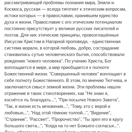
рассматривающей проблемы познания мира, Земли и.
Космоса, русская — всегда тяготеет к этическим вопросам,
истоки которых — в православии, хранившем единство
духа и жизни. Православие с его этическим потенциалом
постоянно присутствует у великих русских писателей и
поэтов. Для них этические принципы, провозглашённые
Иисусом Христом в Нагорной проповеди, - единственная
система морали, в которой любовь, добро, сострадание
становились сутью человеческого бытия, способствовали
рождению "нового человека". По учению Христа, Бог
воплощается в мире, а мир приобщается к полноте
Божественной жизни. "Совершенный человек" воплощает в
себе полноту Божественного. В этом, по мнению Тютчева, и
заключается смысл земной жизни. Эти проблемы нашли
отражение в таких стихотворениях, как "Не знаю я,
коснётся ль благодать...", "При посылке Нового Завета",
"Так, в жизни есть мгновения...", "Тому, кто с верой и
любовью...", "Над этой тёмною толпой...", "Видение",
"Странник", "Рассвет", "Пророчество", "Ты зрел его в кругу
большого света...", "Когда на то нет Божьего согласья...".