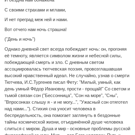
С своими страхами и мглами,
И нет преград меж ней и нами.
Вот отчего нам ночь страшна!
("День и ночь")
Однако дневной свет всегда побеждает ночь: он, прогоняя
её темноту, является символом жизни и небесной силы,
побеждающей смерть и зло. С дневным светом
ассоциировалась тютчевская поэзия, провозглашавшая
высокий нравственный идеал. Не случайно, узнав о смерти
Тютчева, И.С.Тургенев писал Фету: "Милый, умный, как
день умный Фёдор Ивановну, прости - прощай!" Со светом и
тьмой связан сон ("Бессонница", "Сон на море", "Сны",
"Впросонках слышу я - и не могу...", "Ужасный сон отяготел
над нами..."). Стихия сна уносит человека в
беспредельность, она помогает заглянуть в бездонные
тайны космической жизни, отъединённой душе человека
слиться с миром. Душа и мир - основные проблемы русской