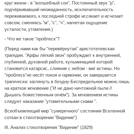
круг жизни - в "волшебный сон". Постоянный звук "р",
подчёркивавший неожиданность, исключительность
переживаемого, к последней строфе иссякает и исчезает
совсем, сменяясь "м", "с", "ч", нагнетая ощущение
усталости, утомления.)
- Что же такое "проблеск"?
(Перед нами как бы "перевёрнутая" аристотелевская
трагедия. "Арфы лёгкий звон" пробуждает к внутренней,
глубинной, духовной работе, кульминацией которой
становится катарсис, слияние с небом - миг истины. Но
"проблеск"не несёт покоя и гармонии, он завершается
трагически: заглянуть в бездну-Беспредельное можно лишь
на краткое мгновение ("И не дано ничтожной пыли //
Дышать божественным огнём"). За мгновением истины
следует наказание "утомительными снами ".
Всеобъемлющий мир "сумеречного" состояния Вселенной
соткан в стихотворении "Видение")
III. Анализ стихотворения "Видение” (1829)