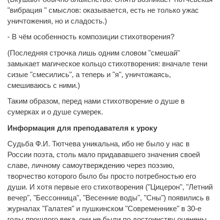
"вибрация " смыслов: оказывается, есть не только ужас
уничтожения, но и сладость.)
- В чём особенность композиции стихотворения?
(Последняя строчка лишь одним словом "смешай"
замыкает магическое кольцо стихотворения: вначале тени
сизые "смесились", а теперь и "я", уничтожаясь,
смешиваюсь с ними.)
Таким образом, перед нами стихотворение о душе в
сумерках и о душе сумерек.
Информация для преподавателя к уроку
Судьба Ф.И. Тютчева уникальна, ибо не было у нас в
России поэта, столь мало придававшего значения своей
славе, личному самоутверждению через поэзию,
творчество которого было бы просто потребностью его
души. И хотя первые его стихотворения ("Цицерон", "Летний
вечер", "Бессонница", "Весенние воды", "Сны") появились в
журналах "Галатея" и пушкинском "Современнике" в 30-е
годы прошлого века, они не были по достоинству оценены