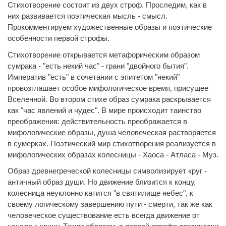
Стихотворение состоит из двух строф. Проследим, как в
них развивается поэтическая мысль - смысл.
Прокомментируем художественные образы и поэтические
особенности первой строфы.
Стихотворение открывается метафорическим образом
сумрака - "есть некий час" - грани "двойного бытия".
Императив "есть" в сочетании с эпитетом "некий"
провозглашает особое мифологическое время, присущее
Вселенной. Во втором стихе образ сумрака раскрывается
как "час явлений и чудес". В мире происходит таинство
преображения: действительность преображается в
мифологические образы, душа человеческая растворяется
в сумерках. Поэтический мир стихотворения реализуется в
мифологических образах колесницы - Хаоса - Атласа - Муз.
Образ древнегреческой колесницы символизирует круг -
античный образ души. Но движение близится к концу,
колесница неуклонно катится "в святилище небес", к
своему логическому завершению пути - смерти, так же как
человеческое существование есть всегда движение от