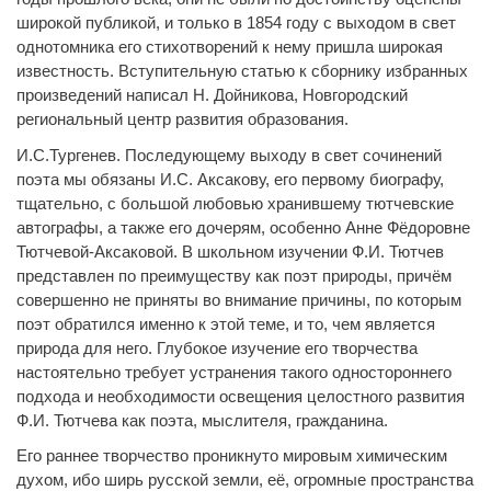
широкой публикой, и только в 1854 году с выходом в свет
однотомника его стихотворений к нему пришла широкая
известность. Вступительную статью к сборнику избранных
произведений написал Н. Дойникова, Новгородский
региональный центр развития образования.
И.С.Тургенев. Последующему выходу в свет сочинений
поэта мы обязаны И.С. Аксакову, его первому биографу,
тщательно, с большой любовью хранившему тютчевские
автографы, а также его дочерям, особенно Анне Фёдоровне
Тютчевой-Аксаковой. В школьном изучении Ф.И. Тютчев
представлен по преимуществу как поэт природы, причём
совершенно не приняты во внимание причины, по которым
поэт обратился именно к этой теме, и то, чем является
природа для него. Глубокое изучение его творчества
настоятельно требует устранения такого одностороннего
подхода и необходимости освещения целостного развития
Ф.И. Тютчева как поэта, мыслителя, гражданина.
Его раннее творчество проникнуто мировым химическим
духом, ибо ширь русской земли, её, огромные пространства