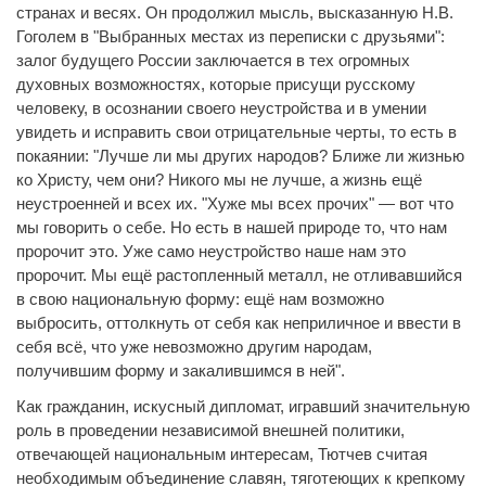
странах и весях. Он продолжил мысль, высказанную Н.В.
Гоголем в "Выбранных местах из переписки с друзьями":
залог будущего России заключается в тех огромных
духовных возможностях, которые присущи русскому
человеку, в осознании своего неустройства и в умении
увидеть и исправить свои отрицательные черты, то есть в
покаянии: "Лучше ли мы других народов? Ближе ли жизнью
ко Христу, чем они? Никого мы не лучше, а жизнь ещё
неустроенней и всех их. "Хуже мы всех прочих" — вот что
мы говорить о себе. Но есть в нашей природе то, что нам
пророчит это. Уже само неустройство наше нам это
пророчит. Мы ещё растопленный металл, не отливавшийся
в свою национальную форму: ещё нам возможно
выбросить, оттолкнуть от себя как неприличное и ввести в
себя всё, что уже невозможно другим народам,
получившим форму и закалившимся в ней".
Как гражданин, искусный дипломат, игравший значительную
роль в проведении независимой внешней политики,
отвечающей национальным интересам, Тютчев считая
необходимым объединение славян, тяготеющих к крепкому