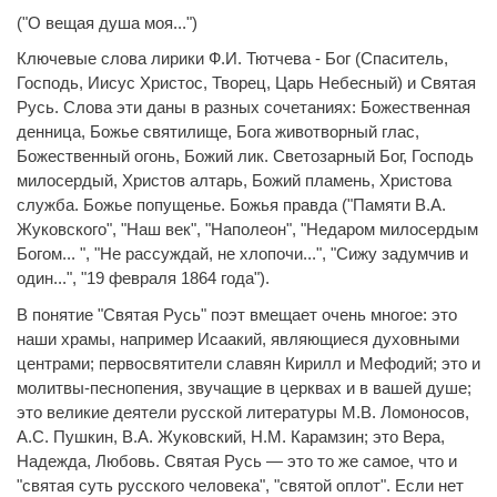
("О вещая душа моя...")
Ключевые слова лирики Ф.И. Тютчева - Бог (Спаситель,
Господь, Иисус Христос, Творец, Царь Небесный) и Святая
Русь. Слова эти даны в разных сочетаниях: Божественная
денница, Божье святилище, Бога животворный глас,
Божественный огонь, Божий лик. Светозарный Бог, Господь
милосердый, Христов алтарь, Божий пламень, Христова
служба. Божье попущенье. Божья правда ("Памяти В.А.
Жуковского", "Наш век", "Наполеон", "Недаром милосердым
Богом... ", "Не рассуждай, не хлопочи...", "Сижу задумчив и
один...", "19 февраля 1864 года").
В понятие "Святая Русь" поэт вмещает очень многое: это
наши храмы, например Исаакий, являющиеся духовными
центрами; первосвятители славян Кирилл и Мефодий; это и
молитвы-песнопения, звучащие в церквах и в вашей душе;
это великие деятели русской литературы М.В. Ломоносов,
А.С. Пушкин, В.А. Жуковский, Н.М. Карамзин; это Вера,
Надежда, Любовь. Святая Русь — это то же самое, что и
"святая суть русского человека", "святой оплот". Если нет