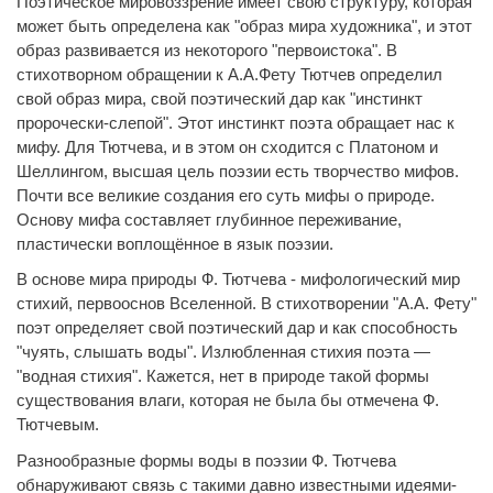
Поэтическое мировоззрение имеет свою структуру, которая
может быть определена как "образ мира художника", и этот
образ развивается из некоторого "первоистока". В
стихотворном обращении к А.А.Фету Тютчев определил
свой образ мира, свой поэтический дар как "инстинкт
пророчески-слепой". Этот инстинкт поэта обращает нас к
мифу. Для Тютчева, и в этом он сходится с Платоном и
Шеллингом, высшая цель поэзии есть творчество мифов.
Почти все великие создания его суть мифы о природе.
Основу мифа составляет глубинное переживание,
пластически воплощённое в язык поэзии.
В основе мира природы Ф. Тютчева - мифологический мир
стихий, первооснов Вселенной. В стихотворении "А.А. Фету"
поэт определяет свой поэтический дар и как способность
"чуять, слышать воды". Излюбленная стихия поэта —
"водная стихия". Кажется, нет в природе такой формы
существования влаги, которая не была бы отмечена Ф.
Тютчевым.
Разнообразные формы воды в поэзии Ф. Тютчева
обнаруживают связь с такими давно известными идеями-