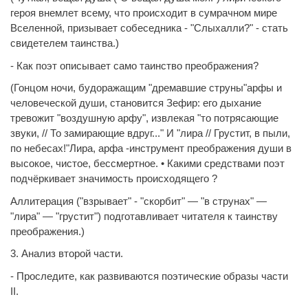
героя внемлет всему, что происходит в сумрачном мире
Вселенной, призывает собеседника - "Слыхалли?" - стать
свидетелем таинства.)
- Как поэт описывает само таинство преображения?
(Гонцом ночи, будоражащим "дремавшие струны"арфы и
человеческой души, становится Зефир: его дыхание
тревожит "воздушную арфу", извлекая "то потрясающие
звуки, // То замирающие вдруг..." И "лира // Грустит, в пыли,
по небесах!"Лира, арфа -инструмент преображения души в
высокое, чистое, бессмертное. • Какими средствами поэт
подчёркивает значимость происходящего ?
Аллитерация ("взрывает" - "скорбит" — "в струнах" —
"лира" — "грустит") подготавливает читателя к таинству
преображения.)
3. Анализ второй части.
- Проследите, как развиваются поэтические образы части
II.