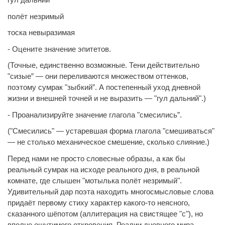
полёт незримый
тоска невыразимая
- Оцените значение эпитетов.
(Точные, единственно возможные. Тени действительно
"сизые” — они переливаются множеством оттенков,
поэтому сумрак "зыбкий”. А постепенный уход дневной
жизни и внешней точней и не выразить — "гул дальний".)
- Проанализируйте значение глагола "смесились”.
("Смесились" — устаревшая форма глагола "смешиваться"
— не столько механическое смешение, сколько слияние.)
Перед нами не просто словесные образы, а как бы
реальный сумрак на исходе реального дня, в реальной
комнате, где слышен "мотылька полёт незримый".
Удивительный дар поэта находить многосмысловые слова
придаёт первому стиху характер какого-то неясного,
сказанного шёпотом (аллитерация на свистящее "с"), но
вполне ощутимого откровения. Реалии дневного мира