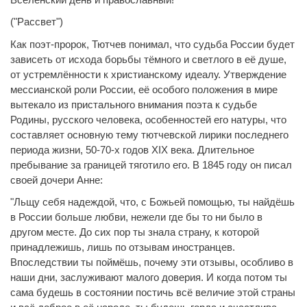
("Рассвет")
Как поэт-пророк, Тютчев понимал, что судьба России будет
зависеть от исхода борьбы тёмного и светлого в её душе,
от устремлённости к христианскому идеалу. Утверждение
мессианской роли России, её особого положения в мире
вытекало из пристального внимания поэта к судьбе
Родины, русского человека, особенностей его натуры, что
составляет основную тему тютчевской лирики последнего
периода жизни, 50-70-х годов XIX века. Длительное
пребывание за границей тяготило его. В 1845 году он писал
своей дочери Анне:
"Льщу себя надеждой, что, с Божьей помощью, ты найдёшь
в России больше любви, нежели где бы то ни было в
другом месте. До сих пор ты знала страну, к которой
принадлежишь, лишь по отзывам иностранцев.
Впоследствии ты поймёшь, почему эти отзывы, особливо в
наши дни, заслуживают малого доверия. И когда потом ты
сама будешь в состоянии постичь всё величие этой страны