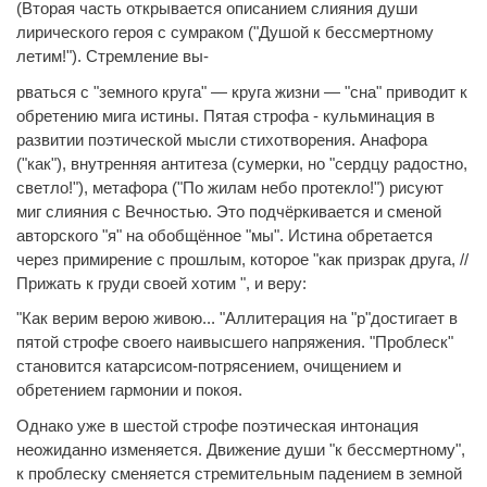
(Вторая часть открывается описанием слияния души
лирического героя с сумраком ("Душой к бессмертному
летим!"). Стремление вы-
рваться с "земного круга" — круга жизни — "сна" приводит к
обретению мига истины. Пятая строфа - кульминация в
развитии поэтической мысли стихотворения. Анафора
("как"), внутренняя антитеза (сумерки, но "сердцу радостно,
светло!"), метафора ("По жилам небо протекло!") рисуют
миг слияния с Вечностью. Это подчёркивается и сменой
авторского "я" на обобщённое "мы". Истина обретается
через примирение с прошлым, которое "как призрак друга, //
Прижать к груди своей хотим ", и веру:
"Как верим верою живою... "Аллитерация на "р"достигает в
пятой строфе своего наивысшего напряжения. "Проблеск"
становится катарсисом-потрясением, очищением и
обретением гармонии и покоя.
Однако уже в шестой строфе поэтическая интонация
неожиданно изменяется. Движение души "к бессмертному",
к проблеску сменяется стремительным падением в земной