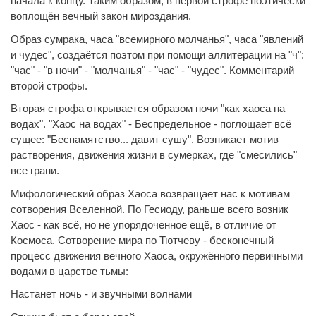
начала к концу. Таким образом, в первой строфе поэтически
воплощён вечный закон мироздания.
Образ сумрака, часа "всемирного молчанья", часа "явлений
и чудес", создаётся поэтом при помощи аллитерации на "ч":
"час" - "в ночи" - "молчанья" - "час" - "чудес". Комментарий
второй строфы.
Вторая строфа открывается образом ночи "как хаоса на
водах". "Хаос на водах" - Беспредельное - поглощает всё
сущее: "Беспамятство... давит сушу". Возникает мотив
растворения, движения жизни в сумерках, где "смесились"
все грани.
Мифологический образ Хаоса возвращает нас к мотивам
сотворения Вселенной. По Гесиоду, раньше всего возник
Хаос - как всё, но не упорядоченное ещё, в отличие от
Космоса. Сотворение мира по Тютчеву - бесконечный
процесс движения вечного Хаоса, окружённого первичными
водами в царстве тьмы:
Настанет ночь - и звучными волнами