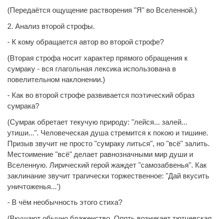
(Передаётся ощущение растворения "Я" во Вселенной.)
2. Анализ второй строфы.
- К кому обращается автор во второй строфе?
(Вторая строфа носит характер прямого обращения к
сумраку - вся глагольная лексика использована в
повелительном наклонении.)
- Как во второй строфе развивается поэтический образ
сумрака?
(Сумрак обретает текучую природу: "лейся... залей...
утиши...". Человеческая душа стремится к покою и тишине.
Призыв звучит не просто "сумраку литься", но "всё" залить.
Местоимение "всё" делает равнозначными мир души и
Вселенную. Лирический герой жаждет "самозабвенья". Как
заклинание звучит трагически торжественное: "Дай вкусить
уничтоженья...')
- В чём необычность этого стиха?
(Вкушают обычно блаженство. Опять возникает тютчевская