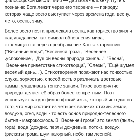
философской мысли. Мир — дар Бога человеку. Путь к
познанию Бога лежит через его творение — природу,
которая чаще всего выступает через времена года: весну,
лето, осень, зиму.
Более всего поэта привлекала весна, как торжество жизни
над увяданием, как символ обновления мира,
стремящегося через преображение Хаоса к гармонии
("Весенние воды", "Весенняя гроза", "Весеннее
.успокоение", "Душой весны природа ожила...", "Весна",
"Весеннее приветствие стихотворца", "Слезы", "Ещё шумел
весёлый день..."). Стихотворения поражают нас тонкостью
слуха, зоркостью, способностью различать цветовые
гаммы, улавливать тонкие запахи. Такое восприятие
природы делает её образ более конкретным. Поэт
использует натурофилософский язык, который исходит из
того, что мир состоит из четырёх великих стихий: земли,
воздуха, огня, воды - то есть основ природно-телесного
бытия - макрокосмоса. В "Весенней грозе" это земля (пыль,
гора), вода (дождик, перлы дождевые, поток), воздух
(раскаты грома, шум нагорный, небо, гам лесной),