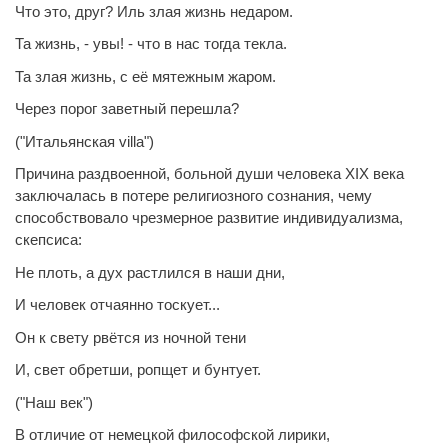
Что это, друг? Иль злая жизнь недаром.
Та жизнь, - увы! - что в нас тогда текла.
Та злая жизнь, с её мятежным жаром.
Через порог заветный перешла?
("Итальянская
villa
")
Причина раздвоенной, больной души человека XIX века
заключалась в потере религиозного сознания, чему
способствовало чрезмерное развитие индивидуализма,
скепсиса:
Не плоть, а дух растлился в наши дни,
И человек отчаянно тоскует...
Он к свету рвётся из ночной тени
И, свет обретши, ропщет и бунтует.
("Наш век")
В отличие от немецкой философской лирики,