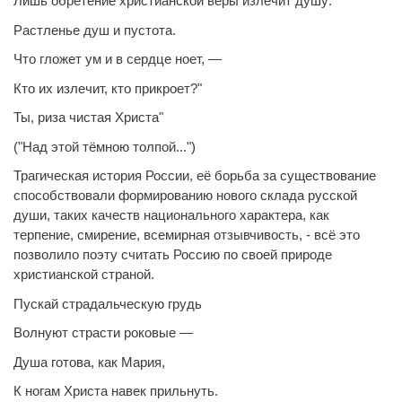
Лишь обретение христианской веры излечит душу:
Растленье душ и пустота.
Что гложет ум и в сердце ноет, —
Кто их излечит, кто прикроет?"
Ты, риза чистая Христа"
("Над этой тёмною толпой...")
Трагическая история России, её борьба за существование
способствовали формированию нового склада русской
души, таких качеств национального характера, как
терпение, смирение, всемирная отзывчивость, - всё это
позволило поэту считать Россию по своей природе
христианской страной.
Пускай страдальческую грудь
Волнуют страсти роковые —
Душа готова, как Мария,
К ногам Христа навек прильнуть.