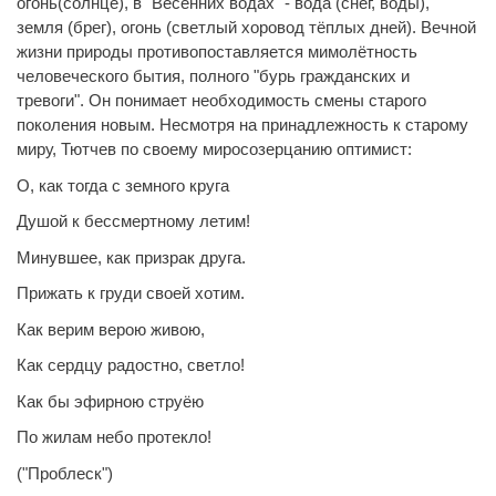
огонь(солнце), в "Весенних водах" - вода (снег, воды),
земля (брег), огонь (светлый хоровод тёплых дней). Вечной
жизни природы противопоставляется мимолётность
человеческого бытия, полного "бурь гражданских и
тревоги". Он понимает необходимость смены старого
поколения новым. Несмотря на принадлежность к старому
миру, Тютчев по своему миросозерцанию оптимист:
О, как тогда с земного круга
Душой к бессмертному летим!
Минувшее, как призрак друга.
Прижать к груди своей хотим.
Как верим верою живою,
Как сердцу радостно, светло!
Как бы эфирною струёю
По жилам небо протекло!
("Проблеск")