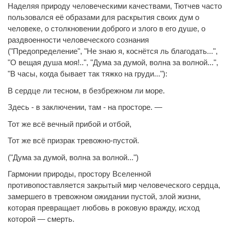
Наделяя природу человеческими качествами, Тютчев часто
пользовался её образами для раскрытия своих дум о
человеке, о столкновении доброго и злого в его душе, о
раздвоенности человеческого сознания
("Предопределение", "Не знаю я, коснётся ль благодать...",
"О вещая душа моя!..", "Дума за думой, волна за волной...",
"В часы, когда бывает так тяжко на груди..."):
В сердце ли тесном, в безбрежном ли море.
Здесь - в заключении, там - на просторе. —
Тот же всё вечный прибой и отбой,
Тот же всё призрак тревожно-пустой.
("Дума за думой, волна за волной...")
Гармонии природы, простору Вселенной
противопоставляется закрытый мир человеческого сердца,
замершего в тревожном ожидании пустой, злой жизни,
которая превращает любовь в роковую вражду, исход
которой — смерть.