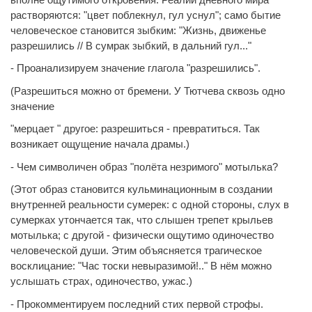
растворяются: "цвет поблекнул, гул уснул"; само бытие
человеческое становится зыбким: "Жизнь, движенье
разрешились // В сумрак зыбкий, в дальний гул..."
- Проанализируем значение глагола "разрешились".
(Разрешиться можно от бремени. У Тютчева сквозь одно
значение
"мерцает " другое: разрешиться - превратиться. Так
возникает ощущение начала драмы.)
- Чем символичен образ "полёта незримого" мотылька?
(Этот образ становится кульминационным в создании
внутренней реальности сумерек: с одной стороны, слух в
сумерках утончается так, что слышен трепет крыльев
мотылька; с другой - физически ощутимо одиночество
человеческой души. Этим объясняется трагическое
восклицание: "Час тоски невыразимой!.." В нём можно
услышать страх, одиночество, ужас.)
- Прокомментируем последний стих первой строфы.