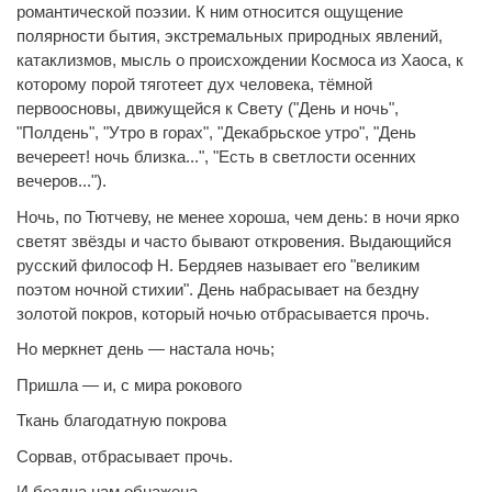
романтической поэзии. К ним относится ощущение
полярности бытия, экстремальных природных явлений,
катаклизмов, мысль о происхождении Космоса из Хаоса, к
которому порой тяготеет дух человека, тёмной
первоосновы, движущейся к Свету ("День и ночь",
"Полдень", "Утро в горах", "Декабрьское утро", "День
вечереет! ночь близка...", "Есть в светлости осенних
вечеров...").
Ночь, по Тютчеву, не менее хороша, чем день: в ночи ярко
светят звёзды и часто бывают откровения. Выдающийся
русский философ Н. Бердяев называет его "великим
поэтом ночной стихии". День набрасывает на бездну
золотой покров, который ночью отбрасывается прочь.
Но меркнет день — настала ночь;
Пришла — и, с мира рокового
Ткань благодатную покрова
Сорвав, отбрасывает прочь.
И бездна нам обнажена