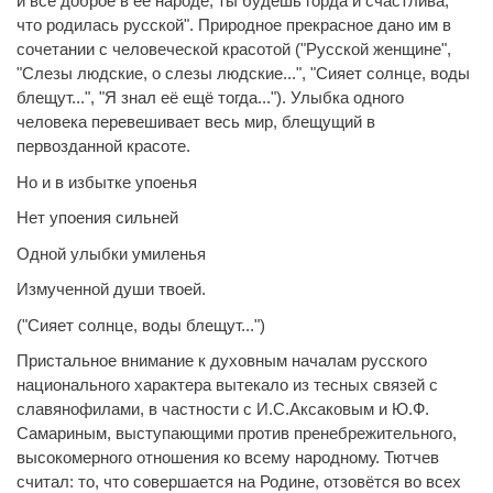
и всё доброе в её народе, ты будешь горда и счастлива,
что родилась русской". Природное прекрасное дано им в
сочетании с человеческой красотой ("Русской женщине",
"Слезы людские, о слезы людские...", "Сияет солнце, воды
блещут...", "Я знал её ещё тогда..."). Улыбка одного
человека перевешивает весь мир, блещущий в
первозданной красоте.
Но и в избытке упоенья
Нет упоения сильней
Одной улыбки умиленья
Измученной души твоей.
("Сияет солнце, воды блещут...")
Пристальное внимание к духовным началам русского
национального характера вытекало из тесных связей с
славянофилами, в частности с И.С.Аксаковым и Ю.Ф.
Самариным, выступающими против пренебрежительного,
высокомерного отношения ко всему народному. Тютчев
считал: то, что совершается на Родине, отзовётся во всех