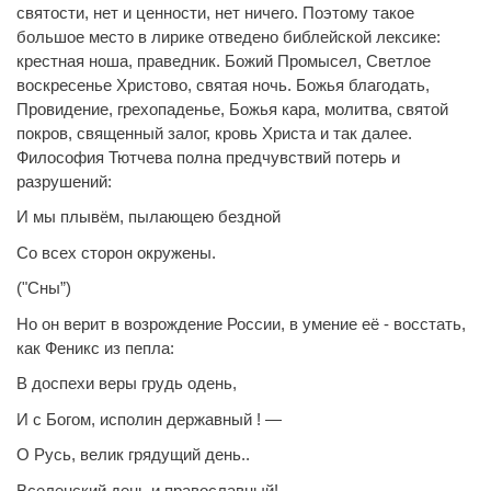
святости, нет и ценности, нет ничего. Поэтому такое
большое место в лирике отведено библейской лексике:
крестная ноша, праведник. Божий Промысел, Светлое
воскресенье Христово, святая ночь. Божья благодать,
Провидение, грехопаденье, Божья кара, молитва, святой
покров, священный залог, кровь Христа и так далее.
Философия Тютчева полна предчувствий потерь и
разрушений:
И мы плывём, пылающею бездной
Со всех сторон окружены.
("Сны”)
Но он верит в возрождение России, в умение её - восстать,
как Феникс из пепла:
В доспехи веры грудь одень,
И с Богом, исполин державный ! —
О Русь, велик грядущий день..
Вселенский день и православный!