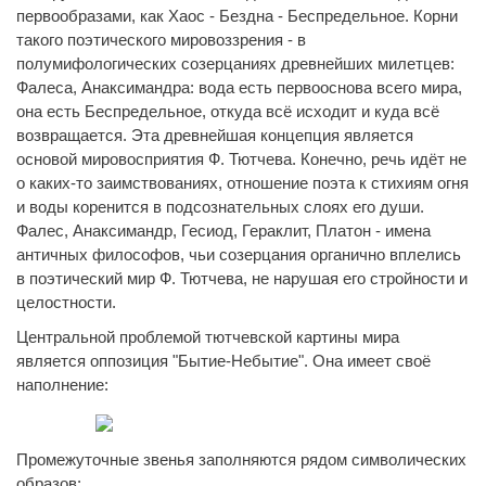
первообразами, как Хаос - Бездна - Беспредельное. Корни
такого поэтического мировоззрения - в
полумифологических созерцаниях древнейших милетцев:
Фалеса, Анаксимандра: вода есть первооснова всего мира,
она есть Беспредельное, откуда всё исходит и куда всё
возвращается. Эта древнейшая концепция является
основой мировосприятия Ф. Тютчева. Конечно, речь идёт не
о каких-то заимствованиях, отношение поэта к стихиям огня
и воды коренится в подсознательных слоях его души.
Фалес, Анаксимандр, Гесиод, Гераклит, Платон - имена
античных философов, чьи созерцания органично вплелись
в поэтический мир Ф. Тютчева, не нарушая его стройности и
целостности.
Центральной проблемой тютчевской картины мира
является оппозиция "Бытие-Небытие". Она имеет своё
наполнение:
Промежуточные звенья заполняются рядом символических
образов: