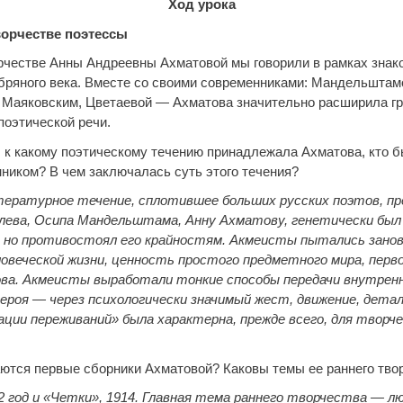
Ход урока
ворчестве поэтессы
рчестве Анны Андреевны Ахматовой мы говорили в рамках знак
бряного века. Вместе со своими современниками: Мандельштам
 Маяковским, Цветаевой — Ахматова значительно расширила г
поэтической речи.
 к какому поэтическому течению принадлежала Ахматова, кто б
иком? В чем заключалась суть этого течения?
тературное течение, сплотившее больших русских поэтов, пр
лева, Осипа Мандельштама, Анну Ахматову, генетически был 
, но противостоял его крайностям. Акмеисты пытались зано
овеческой жизни, ценность простого предметного мира, перв
ва. Акмеисты выработали тонкие способы передачи внутренн
героя — через психологически значимый жест, движение, дета
ции переживаний» была характерна, прежде всего, для творч
ются первые сборники Ахматовой? Каковы темы ее раннего тво
12 год и «Четки», 1914. Главная тема раннего творчества — л