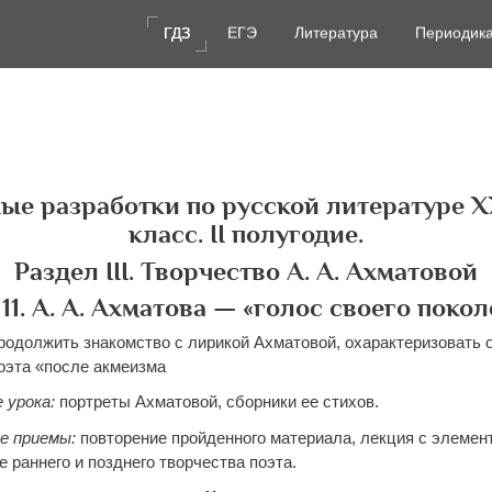
ГДЗ
ГДЗ
ЕГЭ
ЕГЭ
Литература
Литература
Периодик
Периодик
е разработки по русской литературе ХХ
класс. II полугодие.
Раздел III. Творчество А. А. Ахматовой
11. А. А. Ахматова — «голос своего поко
продолжить знакомство с лирикой Ахматовой, охарактеризовать 
поэта «после акмеизма
 урока:
портреты Ахматовой, сборники ее стихов.
е приемы:
повторение пройденного материала, лекция с элемен
 раннего и позднего творчества поэта.