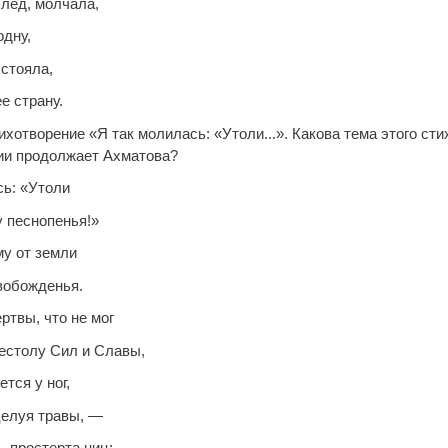
след, молчала,
одну,
 стояла,
ее страну.
хотворение «Я так молилась: «Утоли...». Какова тема этого ст
ии продолжает Ахматова?
сь: «Утоли
 песнопенья!»
му от земли
вобожденья.
ртвы, что не мог
рестолу Сил и Славы,
ется у ног,
елуя травы, —
ь, простерта ниц: