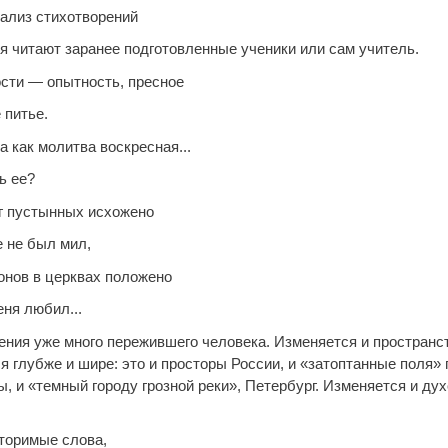
нализ стихотворений
я читают заранее подготовленные ученики или сам учитель.
сти — опытность, пресное
питье.
 как молитва воскресная...
ь ее?
г пустынных исхожено
е не был мил,
онов в церквах положено
еня любил...
ния уже много пережившего человека. Изменяется и пространс
я глубже и шире: это и просторы России, и «затоптанные поля»
, и «темный городу грозной реки», Петербург. Изменяется и ду
:
вторимые слова,