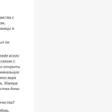
омства с
ом,
раницы и
ыл ее
ежде всего
связан с
во открыть
оначальную
его мира
ль. Манера
ества Анны
рчества?
юбовь.