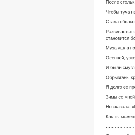
После стольк
Чтобы туча н
Стала облако
Развивается 
становится б
Муза ушла по
Осенней, узко
И были смугл
Обрызганы кр
Я долго ее п
Зимы со мной
Но сказала: «
Как ты може
………………