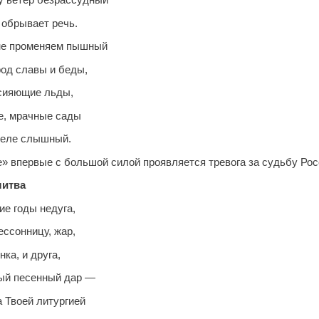
 обрывает речь.
 не променяем пышный
род славы и беды,
сияющие льды,
е, мрачные сады
 еле слышный.
е» впервые с большой силой проявляется тревога за судьбу Рос
ва
ие годы недуга,
ессонницу, жар,
ка, и друга,
ый песенный дар —
а Твоей литургией