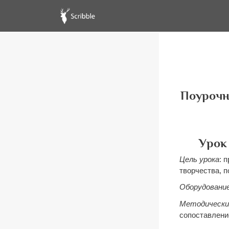
Поурочны
Урок 
Цель урока
: 
творчества, 
Оборудование
Методически
сопоставление