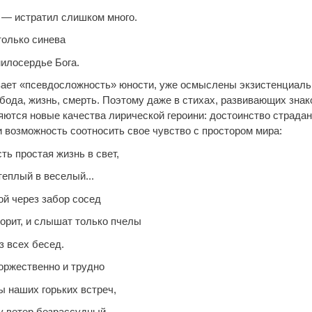
л — истратил слишком много.
олько синева
милосердье Бога.
зает «псевдосложность» юности, уже осмыслены экзистенциал
обода, жизнь, смерть. Поэтому даже в стихах, развивающих зна
яются новые качества лирической героини: достоинство страдан
и возможность соотносить свое чувство с простором мира:
сть простая жизнь в свет,
теплый в веселый...
ой через забор сосед
ворит, и слышат только пчелы
 всех бесед.
оржественно и трудно
ы наших горьких встреч,
ту ветер безрассудный