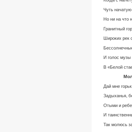
Чуть начатую
Но ни на что
Гранитный го
Широких рек 
Бессолнечны
И голос музы
В «Белой ста
Молит
Дай мне горьк
Задыханья, б
Отыми и ребен
И таинственн
Так молюсь з