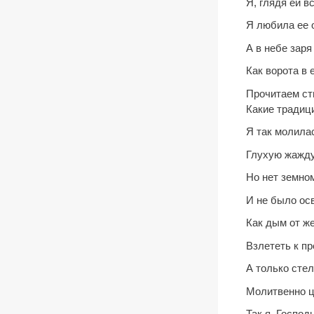
Я, глядя ей в
Я любила ее 
А в небе заря
Как ворота в 
Прочитаем сти
Какие традиц
Я так молила
Глухую жажду
Но нет земно
И не было ос
Как дым от же
Взлететь к п
А только стел
Молитвенно ц
Так я, Господ