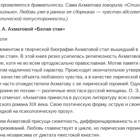
 проявляется драматически. Сама Ахматова говорила: «Сти
жизнью». Любовь уже в ранних ее сборниках — чувство абсолю
стической потусторонности.)
. А. Ахматовой «Белая стая»
теля
оментом в творческой биографии Ахматовой стал вышедший в 
я стая». В этой книге резко усилилась религиозность Ахматовой
ее, хотя не во всем ортодоксально православная. Мотив памяти
огом надличностный характер. Происходит окончательное утвер
качестве объекта любовного чувства, а в качестве лирической 
 часто отождествляли Ахматову с ее лирической героиней. Одн
ероини ее поэзии — различные ипостаси русской женщины. О. Э.
отмечал: «Ахматова принесла в русскую литературу всю слож
ского романа ХIХ века. Свою поэтическую форму, острую и свое
ядкой на психологическую прозу».
ям Ахматовой присуща сюжетность, дифференцированность и т
ереживаний. Любовь главенствует в цикле, но лирическая герои
она независима от диктата «жестокой юности».