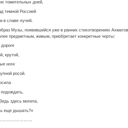
их томительных дней,
ад темной Россией
м в славе лучей.
образ Музы, появившийся уже в ранних стихотворениях Ахматов
олее предметным, живым, приобретает конкретные черты:
 дороге
й, крутой,
ые ноги
упной росой.
росила
 подождать,
Ведь здесь могила,
шь еще дышать?»
……………………