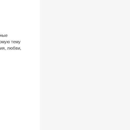
ьные
комую тему
ия, любви,