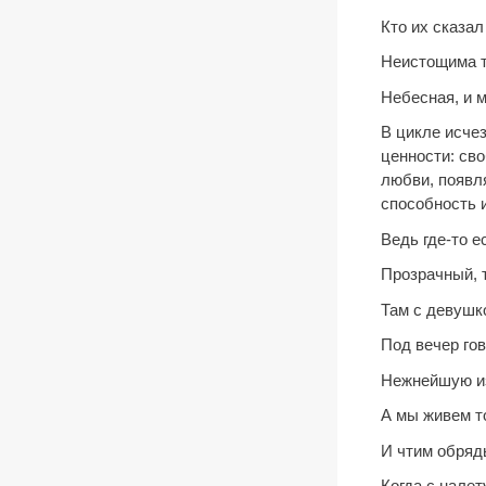
Кто их сказа
Неистощима т
Небесная, и 
В цикле исче
ценности: св
любви, появл
способность 
Ведь где-то е
Прозрачный, 
Там с девушк
Под вечер го
Нежнейшую из
А мы живем т
И чтим обряд
Когда с нале