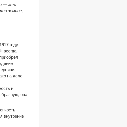
хи — это
тно земное,
1917 году
, всегда
 приобрел
ждение
героини.
ако на деле
ность и
образную, она
онкость
ня внутренне