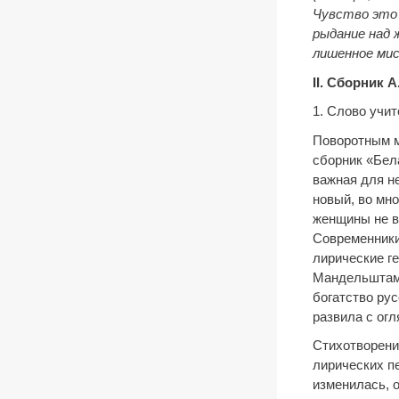
Чувство это
рыдание над 
лишенное ми
I
I
. Сборник А
1. Слово учи
Поворотным м
сборник «Бела
важная для н
новый, во мн
женщины не в 
Современники
лирические г
Мандельштам 
богатство рус
развила с огл
Стихотворени
лирических п
изменилась, 