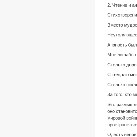
2. Чтение и а
Стихотворени
Вместо мудро
Неутоляющее 
А юность была
Мне ли забыт
Столько доро
С тем, кто мн
Столько покл
За того, кто м
Это размышле
оно становитс
мировой войны
пространство
О, есть непо