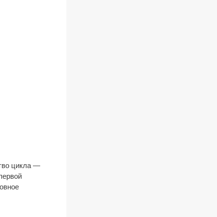
тво цикла —
 первой
ховное