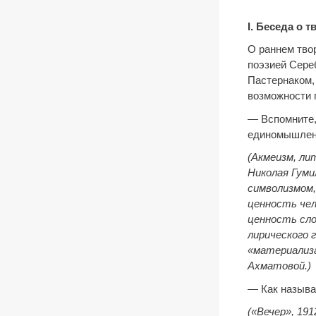
I
.
Беседа о т
О раннем тво
поэзией Сере
Пастернаком,
возможности 
— Вспомните,
единомышленн
(Акмеизм, ли
Николая Гуми
символизмом
ценность чел
ценность сло
лирического 
«материализа
Ахматовой.)
— Как называ
(«Вечер», 19