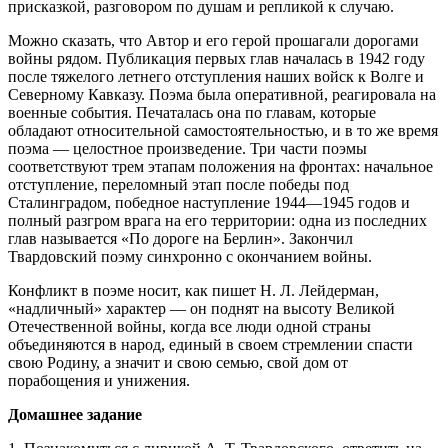
присказкой, разговором по душам и репликой к случаю.
Можно сказать, что Автор и его герой прошагали дорогами
войны рядом. Публикация первых глав началась в 1942 году
после тяжелого летнего отступления наших войск к Волге и
Северному Кавказу. Поэма была оперативной, реагировала на
военные события. Печаталась она по главам, которые
обладают относительной самостоятельностью, и в то же время
поэма — целостное произведение. Три части поэмы
соответствуют трем этапам положения на фронтах: начальное
отступление, переломный этап после победы под
Сталинградом, победное наступление 1944—1945 годов и
полный разгром врага на его территории: одна из последних
глав называется «По дороге на Берлин». Закончил
Твардовский поэму синхронно с окончанием войны.
Конфликт в поэме носит, как пишет Н. Л. Лейдерман,
«надличный» характер — он поднят на высоту Великой
Отечественной войны, когда все люди одной страны
объединяются в народ, единый в своем стремлении спасти
свою Родину, а значит и свою семью, свой дом от
порабощения и унижения.
Домашнее задание