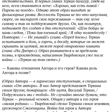
обстоятельствах. В первых главах Теркин балагур, глядя на
него, всем становится легче: «Хорошо, как есть такой /
Парень на походе». Однако этот образ выходит за
фольклорные рамки. Веселость Теркина не то что напускная,
скорее, он маскирует свои переживания — так ему легче
самому и так он поддерживает других. Он, как политрук,
поднимает дух солдат в дни отступлений: «Шли бойцы за
нами следом, / Пока дая пленный край, / Я одну политбеседу /
Повторял: / — Не унывай!» (глава «Перед боем»). Теркин
испытывает и боль, и горечь, и досаду, которые он может
скрывать за шуткой, может порой откровенно плакать
(глава «На Днепре»). Образ развивается и за пределами
поэмы, в произведении, написанном Твардовским уже после
войны — «Теркин на том свете».)
— Каковы отношения Автора и его героя? Какова роль
Автора в поэме?
(Образ Автора — в лирических отступлениях, в специальных
главах «От автора». В них Автор представляет Теркина
своим другом, товарищем: «Не шутя, Василий Теркин, /
Подружились мы с тобой». Не случайно многие думали, что
Теркин — реальный человек. Общая у автора и его героя
«малая родина» — Твардовский сделал Теркина своим земляком,
уроженцем Смоленщины. Война для героя и Автора