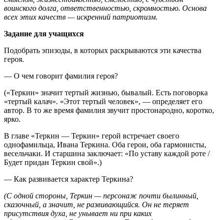
воинского долга, ответственностью, скромностью. Основа
всех этих качеств — искренний патриотизм.
Задание для учащихся
Подобрать эпизоды, в которых раскрываются эти качества
героя.
— О чем говорит фамилия героя?
(«Теркин» значит тертый жизнью, бывалый. Есть поговорка
«тертый калач». «Этот тертый человек», — определяет его
автор. В то же время фамилия звучит простонародно, коротко,
ярко.
В главе «Теркин — Теркин» герой встречает своего
однофамильца, Ивана Теркина. Оба герои, оба гармонисты,
весельчаки. И старшина заключает: «По уставу каждой роте /
Будет придан Теркин свой».)
— Как развивается характер Теркина?
(С одной стороны, Теркин — персонаж почти былинный,
сказочный, а значит, не развивающийся. Он не теряет
присутствия духа, не унывает ни при каких