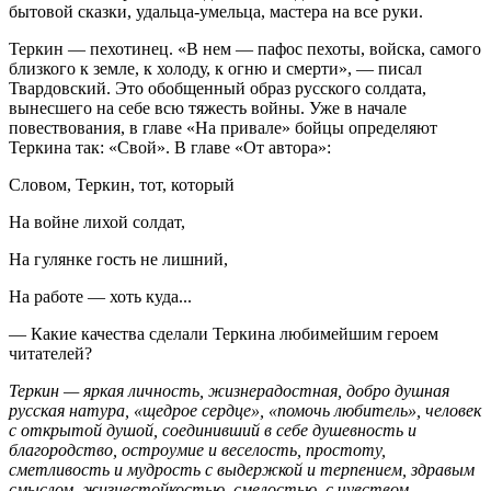
бытовой сказки, удальца-умельца, мастера на все руки.
Теркин — пехотинец. «В нем — пафос пехоты, войска, самого
близкого к земле, к холоду, к огню и смерти», — писал
Твардовский. Это обобщенный образ русского солдата,
вынесшего на себе всю тяжесть войны. Уже в начале
повествования, в главе «На привале» бойцы определяют
Теркина так: «Свой». В главе «От автора»:
Словом, Теркин, тот, который
На войне лихой солдат,
На гулянке гость не лишний,
На работе — хоть куда...
— Какие качества сделали Теркина любимейшим героем
читателей?
Теркин — яркая личность, жизнерадостная, добро душная
русская натура, «щедрое сердце», «помочь любитель», человек
с открытой душой, соединивший в себе душевность и
благородство, остроумие и веселость, простоту,
сметливость и мудрость с выдержкой и терпением, здравым
смыслом, жизнестойкостью, смелостью, с чувством