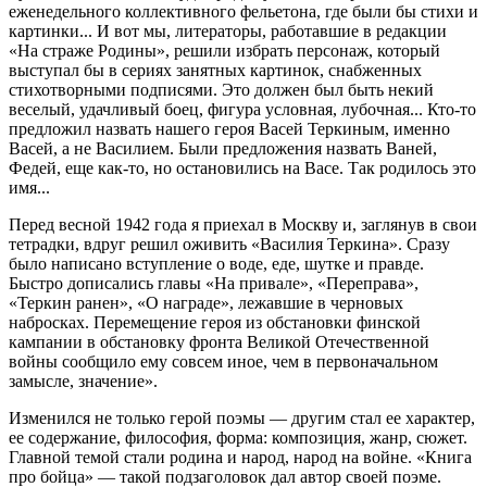
еженедельного коллективного фельетона, где были бы стихи и
картинки... И вот мы, литераторы, работавшие в редакции
«На страже Родины», решили избрать персонаж, который
выступал бы в сериях занятных картинок, снабженных
стихотворными подписями. Это должен был быть некий
веселый, удачливый боец, фигура условная, лубочная... Кто-то
предложил назвать нашего героя Васей Теркиным, именно
Васей, а не Василием. Были предложения назвать Ваней,
Федей, еще как-то, но остановились на Васе. Так родилось это
имя...
Перед весной 1942 года я приехал в Москву и, заглянув в свои
тетрадки, вдруг решил оживить «Василия Теркина». Сразу
было написано вступление о воде, еде, шутке и правде.
Быстро дописались главы «На привале», «Переправа»,
«Теркин ранен», «О награде», лежавшие в черновых
набросках. Перемещение героя из обстановки финской
кампании в обстановку фронта Великой Отечественной
войны сообщило ему совсем иное, чем в первоначальном
замысле, значение».
Изменился не только герой поэмы — другим стал ее характер,
ее содержание, философия, форма: композиция, жанр, сюжет.
Главной темой стали родина и народ, народ на войне. «Книга
про бойца» — такой подзаголовок дал автор своей поэме.