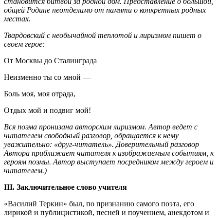
становится битвой за родной дом. Представление о большой,
общей Родине неотделимо от памяти о конкретных родных
местах.
Твардовский с необычайной теплотой и лиризмом пишет о
своем герое:
От Москвы до Сталинграда
Неизменно ты со мной —
Боль моя, моя отрада,
Отдых мой и подвиг мой!
Вся поэма пронизана авторским лиризмом. Автор ведет с
читателем свободный разговор, обращается к нему
уважительно: «друг-читатель». Доверительный разговор
Автора приближает читателя к изображаемым событиям, к
героям поэмы. Автор выступает посредником между героем и
читателем.)
III
. Заключительное слово учителя
«Василий Теркин» был, по признанию самого поэта, его
лирикой и публицистикой, песней и поучением, анекдотом и