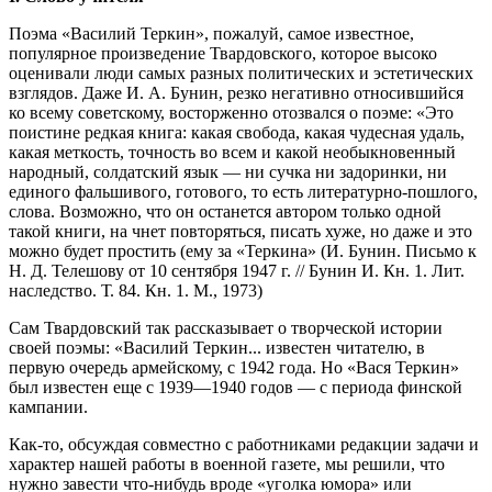
Поэма «Василий Теркин», пожалуй, самое известное,
популярное произведение Твардовского, которое высоко
оценивали люди самых разных политических и эстетических
взглядов. Даже И. А. Бунин, резко негативно относившийся
ко всему советскому, восторженно отозвался о поэме: «Это
поистине редкая книга: какая свобода, какая чудесная удаль,
какая меткость, точность во всем и какой необыкновенный
народный, солдатский язык — ни сучка ни задоринки, ни
единого фальшивого, готового, то есть литературно-пошлого,
слова. Возможно, что он останется автором только одной
такой книги, на чнет повторяться, писать хуже, но даже и это
можно будет простить (ему за «Теркина» (И. Бунин. Письмо к
Н. Д. Телешову от 10 сентября 1947 г. // Бунин И. Кн. 1. Лит.
наследство. Т. 84. Кн. 1. М., 1973)
Сам Твардовский так рассказывает о творческой истории
своей поэмы: «Василий Теркин... известен читателю, в
первую очередь армейскому, с 1942 года. Но «Вася Теркин»
был известен еще с 1939—1940 годов — с периода финской
кампании.
Как-то, обсуждая совместно с работниками редакции задачи и
характер нашей работы в военной газете, мы решили, что
нужно завести что-нибудь вроде «уголка юмора» или