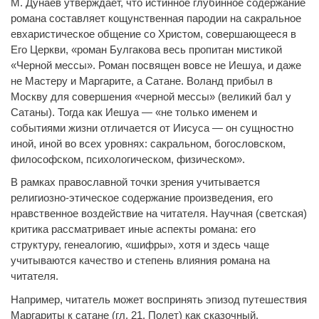
М. Дунаев утверждает, что истинное глубинное содержание
романа составляет кощунственная пародии на сакральное
евхаристическое общение со Христом, совершающееся в
Его Церкви, «роман Булгакова весь пропитан мистикой
«Черной мессы». Роман посвящен вовсе не Иешуа, и даже
не Мастеру и Маргарите, а Сатане. Воланд прибыл в
Москву для совершения «черной мессы» (великий бал у
Сатаны). Тогда как Иешуа — «не только именем и
событиями жизни отличается от Иисуса — он сущностно
иной, иной во всех уровнях: сакральном, богословском,
философском, психологическом, физическом».
В рамках православной точки зрения учитывается
религиозно-этическое содержание произведения, его
нравственное воздействие на читателя. Научная (светская)
критика рассматривает иные аспекты романа: его
структуру, генеалогию, «шифры», хотя и здесь чаще
учитываются качество и степень влияния романа на
читателя.
Например, читатель может воспринять эпизод путешествия
Маргариты к сатане (гл. 21. Полет) как сказочный,