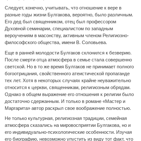
Следует, конечно, учитывать, что отношение к вере в
разные годы жизни Булгакова, вероятно, было различным.
Его дед был священником, отец был профессором
Духовной семинарии, специалистом по западным
вероучениям в масонству, активным членом Религиозно-
философского общества, имени В. Соловьева.
Еще в ранней молодости Булгаков склонился к безверию.
После смерти отца атмосфера в семье стала совершенно
светской. Но в то же время Булгаков не принимает полного
богоотрицания, свойственного атеистической пропаганде
тех лет. Хотя в некоторых случаях крайне неуважительно
относится к церкви, священникам, религиозным обрядам.
Однако в общем выражение его отношения к религии было
достаточно сдержанным. И только в романе «Мастер и
Маргарита» автор раскрыл свое воображение полностью.
Не только культурная, религиозная традиции, семейная
атмосфера сказались на мировосприятии Булгакова, но и
его индивидуально-психологические особенности. Изучая
его биографию, невозможно упустить из виду тот факт, что