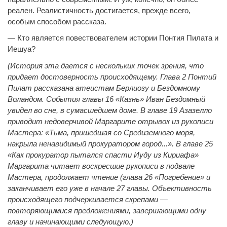
реален. Реалистичность достигается, прежде всего,
особым способом рассказа.
— Кто является повествователем истории Понтия Пилата и
Иешуа?
(История эта дается с нескольких точек зрения, что
придает достоверность происходящему. Глава 2 Понтий
Пилат рассказана атеистам Берлиозу и Бездомному
Воландом. События главы 16 «Казнь» Иван Бездомный
увидел во сне, в сумасшедшем доме. В главе 19 Азазелло
приводит недоверчивой Маргарите отрывок из рукописи
Мастера: «Тьма, пришедшая со Средиземного моря,
накрыла ненавидимый прокуратором город...». В главе 25
«Как прокуратор пытался спасти Иуду из Кириафа»
Маргарита читает воскресшие рукописи в подвале
Мастера, продолжает чтение (глава 26 «Погребение» и
заканчивает его уже в начале 27 главы. Объективность
происходящего подчеркивается скрепами —
повторяющимися предложениями, завершающими одну
главу и начинающими следующую.)