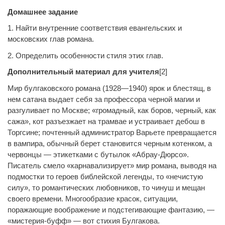
Домашнее задание
1. Найти внутренние соответствия евангельских и
московских глав романа.
2. Определить особенности стиля этих глав.
Дополнительный материал для учителя
[2]
Мир булгаковского романа (1928—1940) ярок и блестящ, в
нем сатана выдает себя за профессора черной магии и
разгуливает по Москве; «громадный, как боров, черный, как
сажа», кот разъезжает на трамвае и устраивает дебош в
Торгсине; почтенный администратор Варьете превращается
в вампира, обычный берет становится черным котенком, а
червонцы — этикетками с бутылок «Абрау-Дюрсо».
Писатель смело «карнавализирует» мир романа, выводя на
подмостки то героев библейской легенды, то «нечистую
силу», то романтических любовников, то чинуш и мещан
своего времени. Многообразие красок, ситуации,
поражающие воображение и подстегивающие фантазию, —
«мистерия-буфф» — вот стихия Булгакова.