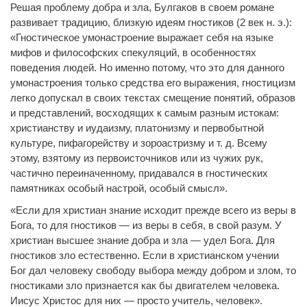
Решая проблему добра и зла, Булгаков в своем романе
развивает традицию, близкую идеям гностиков (2 век н. э.):
«Гностическое умонастроение выражает себя на языке
мифов и философских спекуляций, в особенностях
поведения людей. Но именно потому, что это для данного
умонастроения только средства его выражения, гностицизм
легко допускал в своих текстах смещение понятий, образов
и представлений, восходящих к самым разным истокам:
христианству и иудаизму, платонизму и первобытной
культуре, пифагорейству и зороастризму и т. д. Всему
этому, взятому из первоисточников или из чужих рук,
частично переиначенному, придавался в гностических
памятниках особый настрой, особый смысл».
«Если для христиан знание исходит прежде всего из веры в
Бога, то для гностиков — из веры в себя, в свой разум. У
христиан высшее знание добра и зла — удел Бога. Для
гностиков зло естественно. Если в христианском учении
Бог дал человеку свободу выбора между добром и злом, то
гностиками зло признается как бы двигателем человека.
Иисус Христос для них — просто учитель, человек».