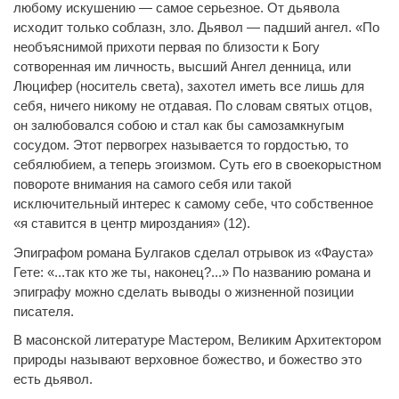
любому искушению — самое серьезное. От дьявола
исходит только соблазн, зло. Дьявол — падший ангел. «По
необъяснимой прихоти первая по близости к Богу
сотворенная им личность, высший Ангел денница, или
Люцифер (носитель света), захотел иметь все лишь для
себя, ничего никому не отдавая. По словам святых отцов,
он залюбовался собою и стал как бы самозамкнугым
сосудом. Этот первогрех называется то гордостью, то
себялюбием, а теперь эгоизмом. Суть его в своекорыстном
повороте внимания на самого себя или такой
исключительный интерес к самому себе, что собственное
«я ставится в центр мироздания» (12).
Эпиграфом романа Булгаков сделал отрывок из «Фауста»
Гете: «...так кто же ты, наконец?...» По названию романа и
эпиграфу можно сделать выводы о жизненной позиции
писателя.
В масонской литературе Мастером, Великим Архитектором
природы называют верховное божество, и божество это
есть дьявол.