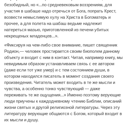
безобидный, но «...по средневековым воззрениям, для
участия в шабаше надо отречься от Бога, попрать Крест,
возвести немыслимую хулу на Христа в Богоматерь и
прочее, а для полета на шабаш ведьме надлежит
натереться мазью, приготовленной из печени убитых
некрещеных младенцев...».
«Фиксируя на чем-либо свое внимание, пишет священник
Родион,— человек простирается своим биополем данному
объекту и входит с ним в контакт. Читая, например книгу, мы
невидимым образом устанавливаем связь с ее автором
(даже если тот уже умер) и с тем состоянием души, в
котором находился писатель в момент создания своего
произведения. Читатель может входить в те же мысли и
чувства, а особенно тонко чувствующий — даже
переживать те же ощущения...» Именно поэтому верующие
люди приучены к каждодневному чтению Библии, описаний
жизни святых и другой религиозной литературы. Через эту
литературу верующие общаются с Богом, который входит в
их мысли и душу.