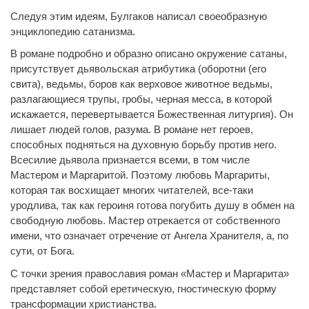
Следуя этим идеям, Булгаков написал своеобразную
энциклопедию сатанизма.
В романе подробно и образно описано окружение сатаны,
присутствует дьявольская атрибутика (оборотни (его
свита), ведьмы, боров как верховое животное ведьмы,
разлагающиеся трупы, гробы, черная месса, в которой
искажается, перевертывается Божественная литургия). Он
лишает людей голов, разума. В романе нет героев,
способных подняться на духовную борьбу против него.
Всесилие дьявола признается всеми, в том числе
Мастером и Маргаритой. Поэтому любовь Маргариты,
которая так восхищает многих читателей, все-таки
уродлива, так как героиня готова погубить душу в обмен на
свободную любовь. Мастер отрекается от собственного
имени, что означает отречение от Ангела Хранителя, а, по
сути, от Бога.
С точки зрения православия роман «Мастер и Маргарита»
представляет собой еретическую, гностическую форму
трансформации христианства.