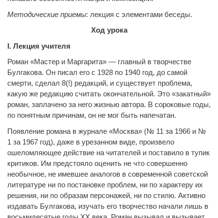
Методические приемы
: лекция с элементами беседы.
Ход урока
I
.
Лекция учителя
Роман «Мастер и Маргарита» — главный в творчестве
Булгакова. Он писал его с 1928 по 1940 год, до самой
смерти, сделал 8(!) редакций, и существует проблема,
какую же редакцию считать окончательной. Это «закатный»
роман, заплачено за него жизнью автора. В сороковые годы,
по понятным причинам, он не мог быть напечатан.
Появление романа в журнале «Москва» (№ 11 за 1966 и №
1 за 1967 год), даже в урезанном виде, произвело
ошеломляющее действие на читателей и поставило в тупик
критиков. Им предстояло оценить не что совершенно
необычное, не имевшее аналогов в современной советской
литературе ни по постановке проблем, ни по характеру их
решения, ни по образам персонажей, ни по стилю. Активно
издавать Булгакова, изучать его творчество начали лишь в
восьмидесятые годы ХХ века. Роман вызывал и вызывает