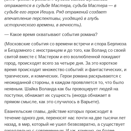
отражается в судьбе Мастера, судьба Мастера — в
судьбе его героя Иешуа. Ряд отражений создает
впечатление перспективы, уходящей в глубь
исторического времени, в вечность).
— Какое время охватывают события романа?
(Московские события со времени встречи и спора Берлиоза
и Бездомного с иностранцем и до того, как Воланд со своей
свитой вместе с Мастером и его возлюбленной покидают
город, происходят всего за четыре дня. За это короткое
время происходит множество событий: и фантастических, и
трагических, и комических. Герои романа раскрываются с
неожиданной стороны, в каждом проявляется то, что было
неявным. Шайка Воланда как бы провоцирует людей на
поступки, обнажает их сущность (иногда обнажает в
прямом смысле, как это случилось в Варьете).
Евангельские главы, действие которых происходит в
течение одного дня, переносят нас почти на две тысячи лет
назад, в мир, который не ушел безвозвратно, а существует
параллельно с современным. И уж, конечно, он более