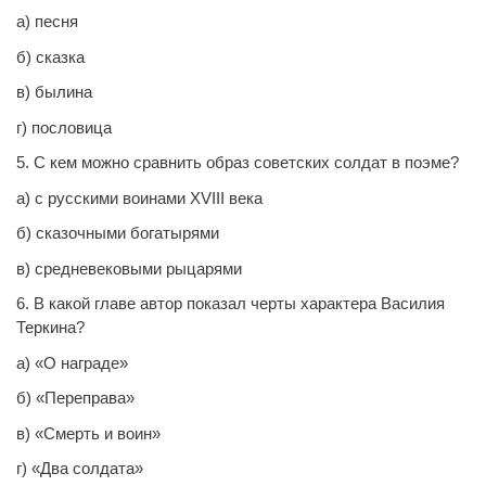
а) песня
б) сказка
в) былина
г) пословица
5. С кем можно сравнить образ советских солдат в поэме?
а) с русскими воинами Х
V
III века
б) сказочными богатырями
в) средневековыми рыцарями
6. В какой главе автор показал черты характера Василия
Теркина?
а) «О награде»
б) «Переправа»
в) «Смерть и воин»
г) «Два солдата»