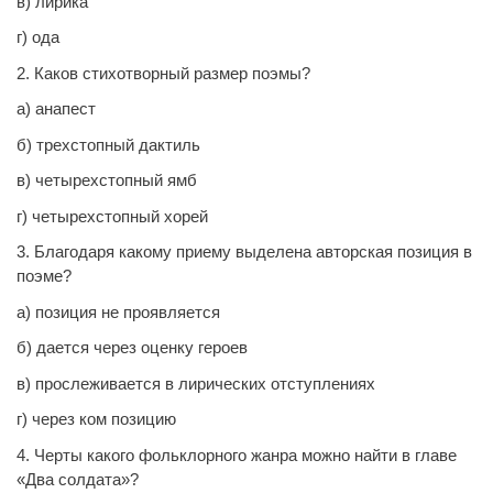
в) лирика
г) ода
2. Каков стихотворный размер поэмы?
а) анапест
б) трехстопный дактиль
в) четырехстопный ямб
г) четырехстопный хорей
3. Благодаря какому приему выделена авторская позиция в
поэме?
а) позиция не проявляется
б) дается через оценку героев
в) прослеживается в лирических отступлениях
г) через ком позицию
4. Черты какого фольклорного жанра можно найти в главе
«Два солдата»?