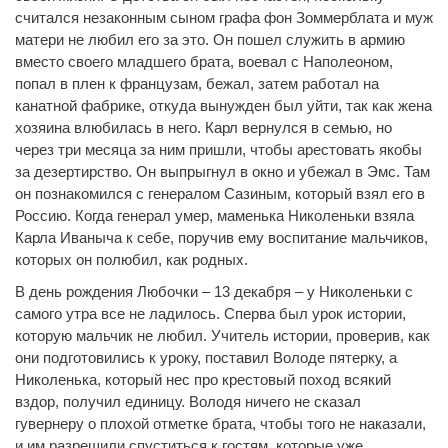
считался незаконным сыном графа фон Зоммерблата и муж
матери не любил его за это. Он пошел служить в армию
вместо своего младшего брата, воевал с Наполеоном,
попал в плен к французам, бежал, затем работал на
канатной фабрике, откуда вынужден был уйти, так как жена
хозяина влюбилась в него. Карл вернулся в семью, но
через три месяца за ним пришли, чтобы арестовать якобы
за дезертирство. Он выпрыгнул в окно и убежал в Эмс. Там
он познакомился с генералом Сазиным, который взял его в
Россию. Когда генерал умер, маменька Николеньки взяла
Карла Иваныча к себе, поручив ему воспитание мальчиков,
которых он полюбил, как родных.
В день рождения Любочки – 13 декабря – у Николеньки с
самого утра все не ладилось. Сперва был урок истории,
которую мальчик не любил. Учитель истории, проверив, как
они подготовились к уроку, поставил Володе пятерку, а
Николенька, который нес про крестовый поход всякий
вздор, получил единицу. Володя ничего не сказал
гувернеру о плохой отметке брата, чтобы того не наказали,
и им разрешили спуститься к гостям, которые уже