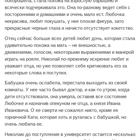
похорошела, стала похожа на взрослую барышню и
всячески подчеркивала это. Она по-разному ведет себя с
посторонними и домашними и очень мало ест. Любочка
некрасива, любит покушать, у нее плохая фигура, зато
прекрасные черные глаза и начисто отсутствует кокетство.
Отец сейчас больше всех детей любит дочь, которая стала
удивительно похожа на мать – не внешностью, а
движениями, голосом, некоторыми выражениями и манерой
играть на рояле. Николай по-прежнему искренне любит и
уважает отца, но уже позволяет себе критиковать его за
некоторые слова и поступки.
Бабушка очень ослабела, перестала выходить из своей
комнаты. У нее часто бывал доктор, и как-то утром, когда
дети отсутствовали, она умерла, оставив все состояние
Любочке и назначив опекуном не отца, а князя Ивана
Ивановича. О ее смерти не сожалел никто, кроме ее
горничной Кати, которая хоть и ругалась с бабушкой, но
очень любила ее.
Николаю до поступления в университет остается несколько