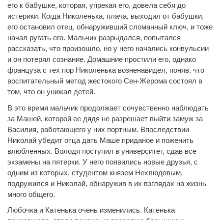
его к бабушке, которая, упрекая его, довела себя до
истерики. Когда Николенька, плача, выходил от бабушки,
его остановил отец, обнаруживший сломанный ключ, и тоже
начал ругать его. Мальчик разрыдался, попытался
рассказать, что произошло, но у него начались конвульсии
и он потерял сознание. Домашние простили его, однако
француза с тех пор Николенька возненавидел, поняв, что
воспитательный метод жестокого Сен-Жерома состоял в
том, что он унижал детей.
В это время мальчик продолжает сочувственно наблюдать
за Машей, которой ее дядя не разрешает выйти замуж за
Василия, работающего у них портным. Впоследствии
Николай убедит отца дать Маше приданое и поженить
влюбленных. Володя поступил в университет, сдав все
экзамены на пятерки. У него появились новые друзья, с
одним из которых, студентом князем Нехлюдовым,
подружился и Николай, обнаружив в их взглядах на жизнь
много общего.
Любочка и Катенька очень изменились. Катенька