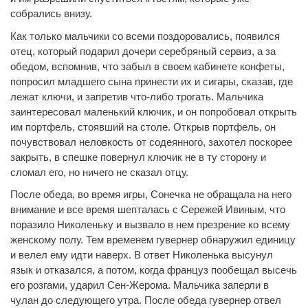
собрались внизу.
Как только мальчики со всеми поздоровались, появился
отец, который подарил дочери серебряный сервиз, а за
обедом, вспомнив, что забыл в своем кабинете конфеты,
попросил младшего сына принести их и сигары, сказав, где
лежат ключи, и запретив что-либо трогать. Мальчика
заинтересовал маленький ключик, и он попробовал открыть
им портфель, стоявший на столе. Открыв портфель, он
почувствовал неловкость от содеянного, захотел поскорее
закрыть, в спешке повернул ключик не в ту сторону и
сломал его, но ничего не сказал отцу.
После обеда, во время игры, Сонечка не обращала на него
внимание и все время шепталась с Сережей Ивиным, что
поразило Николеньку и вызвало в нем презрение ко всему
женскому полу. Тем временем гувернер обнаружил единицу
и велел ему идти наверх. В ответ Николенька высунул
язык и отказался, а потом, когда француз пообещал высечь
его розгами, ударил Сен-Жерома. Мальчика заперли в
чулан до следующего утра. После обеда гувернер отвел