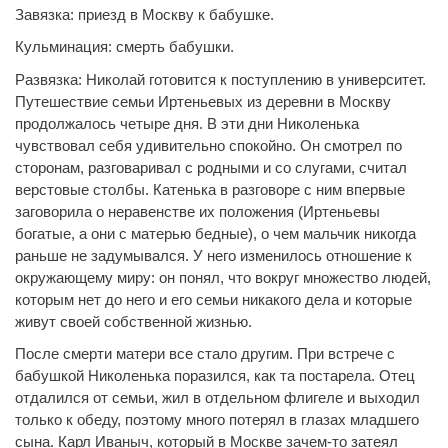
Завязка: приезд в Москву к бабушке.
Кульминация: смерть бабушки.
Развязка: Николай готовится к поступлению в университет.
Путешествие семьи Иртеньевых из деревни в Москву
продолжалось четыре дня. В эти дни Николенька
чувствовал себя удивительно спокойно. Он смотрел по
сторонам, разговаривал с родными и со слугами, считал
верстовые столбы. Катенька в разговоре с ним впервые
заговорила о неравенстве их положения (Иртеньевы
богатые, а они с матерью бедные), о чем мальчик никогда
раньше не задумывался. У него изменилось отношение к
окружающему миру: он понял, что вокруг множество людей,
которым нет до него и его семьи никакого дела и которые
живут своей собственной жизнью.
После смерти матери все стало другим. При встрече с
бабушкой Николенька поразился, как та постарела. Отец
отдалился от семьи, жил в отдельном флигеле и выходил
только к обеду, поэтому много потерял в глазах младшего
сына. Карл Иваныч, который в Москве зачем-то затеял