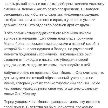
носить рыжий парик с нитяным пробором, казался мальчику
смешным. Девочки как-то резко повзрослели. С Володей
отношения стали более сложными. Николенька ощущал,
что брат во всем выше его: в играх, в учении, в умении
держать себя. Это отдаляло братьев друг от друга.
В это время четырнадцатилетнего мальчика начали
волновать женщины. Ему очень нравилась горничная
Маша, белая, с роскошными формами и пышной косой, к
которой был неравнодушен и Володя, не упускавший
момента поцеловать горничную. Николенька же был
стыдлив от природы и настолько убежден в своей
уродливости, что даже не помышлял подойти к ней.
Бабушке очень не нравился Карл Иваныч. Она считала, что
детям нужен настоящий образованный гувернер, а не
мужик, который учит их только тирольским песням. По ее
настоянию немец уступил свое место щеголю французу
мосье Сен-Жерому.
Перед уходом Карл Иваныч рассказал мальчику историю
своей жизни. С детства он был несчастен, поскольку